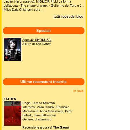
vincitori (in grassetto). MIGLIOR FILM La forma
dell'acqua - The shape of water - Guillermo del Toro e J.
Miles Dale Chiamami col t...
tutti i post del blog
Speciali
Speciale SHOKUZAI
A cura di
The Gaunt
Ultime recensioni inserite
in sala
FATHER
Regia: Tereza Nvotová
Interpreti: Milan Ondrík, Dominika
Moravkova, Anna Geislerová, Peter
Bebjak, Jana Bittnerova
Genere: drammatico
Recensione a cura di
The Gaunt