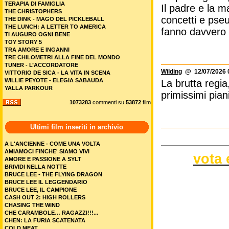
TERAPIA DI FAMIGLIA
Il padre e la m
THE CHRISTOPHERS
concetti e pseud
THE DINK - MAGO DEL PICKLEBALL
THE LUNCH: A LETTER TO AMERICA
fanno davvero 
TI AUGURO OGNI BENE
TOY STORY 5
TRA AMORE E INGANNI
TRE CHILOMETRI ALLA FINE DEL MONDO
TUNER - L’ACCORDATORE
Wilding
@ 12/07/2026 
VITTORIO DE SICA - LA VITA IN SCENA
WILLIE PEYOTE - ELEGIA SABAUDA
La brutta regi
YALLA PARKOUR
primissimi pian
1073283
commenti su
53872
film
Ultimi film inseriti in archivio
A L'ANCIENNE - COME UNA VOLTA
AMIAMOCI FINCHE' SIAMO VIVI
vota 
AMORE E PASSIONE A SYLT
BRIVIDI NELLA NOTTE
BRUCE LEE - THE FLYING DRAGON
BRUCE LEE IL LEGGENDARIO
BRUCE LEE, IL CAMPIONE
CASH OUT 2: HIGH ROLLERS
CHASING THE WIND
CHE CARAMBOLE… RAGAZZI!!!...
CHEN: LA FURIA SCATENATA
COLD MEAT