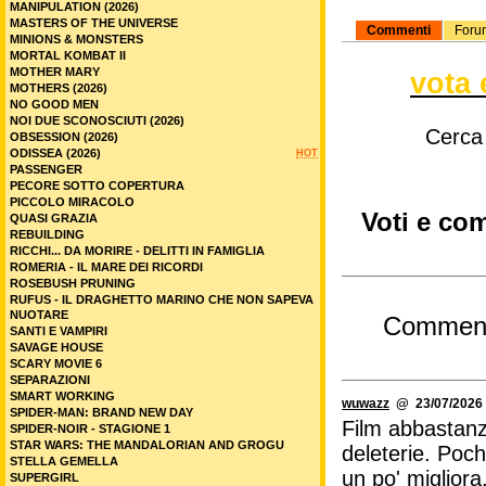
MANIPULATION (2026)
MASTERS OF THE UNIVERSE
Commenti
Foru
MINIONS & MONSTERS
MORTAL KOMBAT II
MOTHER MARY
vota 
MOTHERS (2026)
NO GOOD MEN
NOI DUE SCONOSCIUTI (2026)
Cerca
OBSESSION (2026)
ODISSEA (2026)
HOT
PASSENGER
PECORE SOTTO COPERTURA
PICCOLO MIRACOLO
Voti e com
QUASI GRAZIA
REBUILDING
RICCHI... DA MORIRE - DELITTI IN FAMIGLIA
ROMERIA - IL MARE DEI RICORDI
ROSEBUSH PRUNING
RUFUS - IL DRAGHETTO MARINO CHE NON SAPEVA
NUOTARE
Commen
SANTI E VAMPIRI
SAVAGE HOUSE
SCARY MOVIE 6
SEPARAZIONI
SMART WORKING
wuwazz
@ 23/07/2026 
SPIDER-MAN: BRAND NEW DAY
Film abbastanza
SPIDER-NOIR - STAGIONE 1
STAR WARS: THE MANDALORIAN AND GROGU
deleterie. Poch
STELLA GEMELLA
un po' miglior
SUPERGIRL