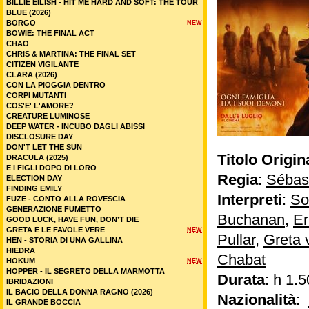
BILLIE EILISH - HIT ME HARD AND SOFT: THE TOUR
BLUE (2026)
BORGO
NEW
BOWIE: THE FINAL ACT
CHAO
CHRIS & MARTINA: THE FINAL SET
CITIZEN VIGILANTE
CLARA (2026)
CON LA PIOGGIA DENTRO
CORPI MUTANTI
COS'E' L'AMORE?
CREATURE LUMINOSE
DEEP WATER - INCUBO DAGLI ABISSI
DISCLOSURE DAY
DON'T LET THE SUN
Titolo Origin
DRACULA (2025)
E I FIGLI DOPO DI LORO
Regia
:
Sébas
ELECTION DAY
FINDING EMILY
Interpreti
:
So
FUZE - CONTO ALLA ROVESCIA
GENERAZIONE FUMETTO
Buchanan
,
Er
GOOD LUCK, HAVE FUN, DON’T DIE
GRETA E LE FAVOLE VERE
NEW
Pullar
,
Greta 
HEN - STORIA DI UNA GALLINA
HIEDRA
Chabat
HOKUM
NEW
HOPPER - IL SEGRETO DELLA MARMOTTA
Durata
: h 1.5
IBRIDAZIONI
IL BACIO DELLA DONNA RAGNO (2026)
Nazionalità
:
IL GRANDE BOCCIA