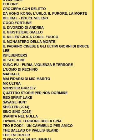
COLONY
CROCIERA CON DELITTO
DA HONG KONG: L'URLO, IL FURORE, LA MORTE
DELIBAL - DOLCE VELENO
GOOD FORTUNE
IL DIVORZIO DI ANDREA
IL GIUSTIZIERE GIALLO
IL KILLER GIOCA CON IL FUOCO
IL MONASTERO DELLA MORTE
IL PADRINO CINESE E GLI ULTIMI GIORNI DI BRUCE
LEE
INFLUENCERS
IO STO BENE
KUNG FU - FURIA, VIOLENZA E TERRORE
L'UOMO DI PECHINO
MADBALL
MAI FIDARSI DI MIO MARITO
MK ULTRA
MONSTER GRIZZLY
QUATTRO STORIE PER NON DORMIRE
RED SPIRIT LAKE
SAVAGE HUNT
SHELTER (2014)
SING SING (2023)
SVANITA NEL NULLA
TAYANG: IL TERRORE DELLA CINA
TEO E ZODI' - UN CAMMELLO PER AMICO
THE BALLAD OF WALLIS ISLAND
THE ENFORCER
TI SPACCO IL MUSO, BIMBA!