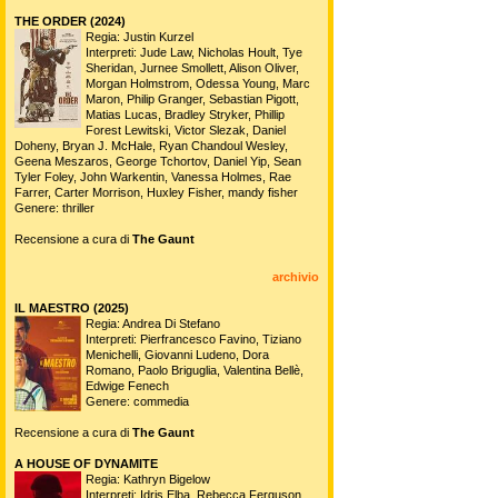
THE ORDER (2024)
Regia: Justin Kurzel
Interpreti: Jude Law, Nicholas Hoult, Tye
Sheridan, Jurnee Smollett, Alison Oliver,
Morgan Holmstrom, Odessa Young, Marc
Maron, Philip Granger, Sebastian Pigott,
Matias Lucas, Bradley Stryker, Phillip
Forest Lewitski, Victor Slezak, Daniel
Doheny, Bryan J. McHale, Ryan Chandoul Wesley,
Geena Meszaros, George Tchortov, Daniel Yip, Sean
Tyler Foley, John Warkentin, Vanessa Holmes, Rae
Farrer, Carter Morrison, Huxley Fisher, mandy fisher
Genere: thriller
Recensione a cura di
The Gaunt
archivio
IL MAESTRO (2025)
Regia: Andrea Di Stefano
Interpreti: Pierfrancesco Favino, Tiziano
Menichelli, Giovanni Ludeno, Dora
Romano, Paolo Briguglia, Valentina Bellè,
Edwige Fenech
Genere: commedia
Recensione a cura di
The Gaunt
A HOUSE OF DYNAMITE
Regia: Kathryn Bigelow
Interpreti: Idris Elba, Rebecca Ferguson,