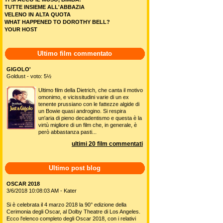
TUTTE INSIEME ALL'ABBAZIA
VELENO IN ALTA QUOTA
WHAT HAPPENED TO DOROTHY BELL?
YOUR HOST
Ultimo film commentato
GIGOLO'
Goldust - voto: 5½
Ultimo film della Dietrich, che canta il motivo
omonimo, e vicissitudini varie di un ex
tenente prussiano con le fattezze algide di
un Bowie quasi androgino. Si respira
un'aria di pieno decadentismo e questa è la
virtù migliore di un film che, in generale, è
però abbastanza pasti...
ultimi 20 film commentati
Ultimo post blog
OSCAR 2018
3/6/2018 10:08:03 AM - Kater
Si è celebrata il 4 marzo 2018 la 90° edizione della
Cerimonia degli Oscar, al Dolby Theatre di Los Angeles.
Ecco l'elenco completo degli Oscar 2018, con i relativi