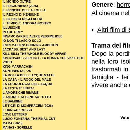
IL MONDO OLTRE
Genere
:
horr
IL PRIGIONIERO (2025)
IL PRINCIPE DELLA FOLLIA
Al cinema nel
IL REGNO DI KENSUKE
IL SILENZIO DEGLI ALTRI
IL TEMPO E' ANCORA NOSTRO
ILLUSIONE
•
Altri film di
IN THE GREY
INNAMORARSI E ALTRE PESSIME IDEE
IO NON TI LASCIO SOLO
Trama del fil
IRON MAIDEN: BURNING AMBITION
JACKASS: BEST AND LAST
Dopo la perdi
KILL BILL: THE WHOLE BLOODY AFFAIR
KIM NOVAK'S VERTIGO - LA DONNA CHE VISSE DUE
nella loro is
VOLTE
KING MARRACASH
trasformati in
KONTINENTAL '25
LA BOLLA DELLE ACQUE MATTE
famiglia - le
LA CASA - IL ROGO DEL MALE
vivere anche o
LA CRONOLOGIA DELL’ACQUA
LA FESTA E' FINITA!
L'AMORE CHE RIMANE
L'AMORE STA BENE SU TUTTO
LE BAMBINE
LE TIGRI DI MOMPRACEM (2026)
L'HANGAR ROSSO
LOVE LETTERS
Voto 
LUCIO FONTANA, THE FINAL CUT
MAMA (2025)
MANAS - SORELLE