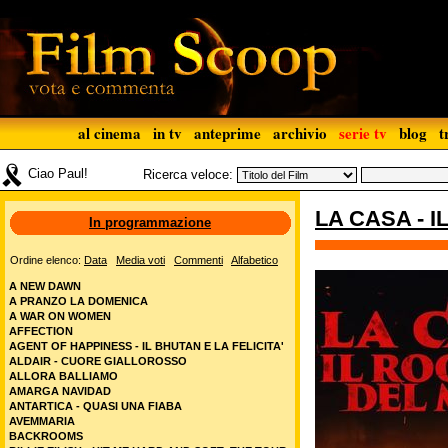
al cinema
in tv
anteprime
archivio
serie tv
blog
t
Ciao Paul!
Ricerca veloce:
LA CASA - 
In programmazione
Ordine elenco:
Data
Media voti
Commenti
Alfabetico
A NEW DAWN
A PRANZO LA DOMENICA
A WAR ON WOMEN
AFFECTION
AGENT OF HAPPINESS - IL BHUTAN E LA FELICITA'
ALDAIR - CUORE GIALLOROSSO
ALLORA BALLIAMO
AMARGA NAVIDAD
ANTARTICA - QUASI UNA FIABA
AVEMMARIA
BACKROOMS