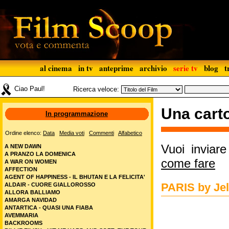
al cinema
in tv
anteprime
archivio
serie tv
blog
t
Ciao Paul!
Ricerca veloce:
Una carto
In programmazione
Ordine elenco:
Data
Media voti
Commenti
Alfabetico
Vuoi inviar
A NEW DAWN
A PRANZO LA DOMENICA
come fare
A WAR ON WOMEN
AFFECTION
AGENT OF HAPPINESS - IL BHUTAN E LA FELICITA'
PARIS by Jel
ALDAIR - CUORE GIALLOROSSO
ALLORA BALLIAMO
AMARGA NAVIDAD
ANTARTICA - QUASI UNA FIABA
AVEMMARIA
BACKROOMS