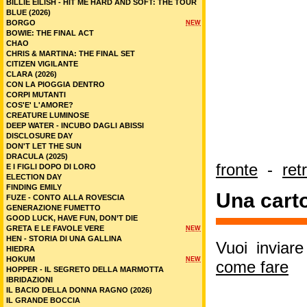
BILLIE EILISH - HIT ME HARD AND SOFT: THE TOUR
BLUE (2026)
BORGO
NEW
BOWIE: THE FINAL ACT
CHAO
CHRIS & MARTINA: THE FINAL SET
CITIZEN VIGILANTE
CLARA (2026)
CON LA PIOGGIA DENTRO
CORPI MUTANTI
COS'E' L'AMORE?
CREATURE LUMINOSE
DEEP WATER - INCUBO DAGLI ABISSI
DISCLOSURE DAY
DON'T LET THE SUN
DRACULA (2025)
fronte
-
ret
E I FIGLI DOPO DI LORO
ELECTION DAY
FINDING EMILY
Una carto
FUZE - CONTO ALLA ROVESCIA
GENERAZIONE FUMETTO
GOOD LUCK, HAVE FUN, DON’T DIE
GRETA E LE FAVOLE VERE
NEW
HEN - STORIA DI UNA GALLINA
Vuoi inviar
HIEDRA
HOKUM
NEW
come fare
HOPPER - IL SEGRETO DELLA MARMOTTA
IBRIDAZIONI
IL BACIO DELLA DONNA RAGNO (2026)
IL GRANDE BOCCIA