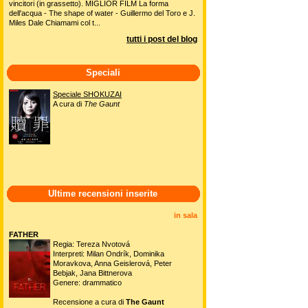
vincitori (in grassetto). MIGLIOR FILM La forma
dell'acqua - The shape of water - Guillermo del Toro e J.
Miles Dale Chiamami col t...
tutti i post del blog
Speciali
Speciale SHOKUZAI
A cura di
The Gaunt
Ultime recensioni inserite
in sala
FATHER
Regia: Tereza Nvotová
Interpreti: Milan Ondrík, Dominika
Moravkova, Anna Geislerová, Peter
Bebjak, Jana Bittnerova
Genere: drammatico
Recensione a cura di
The Gaunt