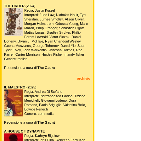
THE ORDER (2024)
Regia: Justin Kurzel
Interpreti: Jude Law, Nicholas Hoult, Tye
Sheridan, Jurnee Smollett, Alison Oliver,
Morgan Holmstrom, Odessa Young, Marc
Maron, Philip Granger, Sebastian Pigott,
Matias Lucas, Bradley Stryker, Phillip
Forest Lewitski, Victor Slezak, Daniel
Doheny, Bryan J. McHale, Ryan Chandoul Wesley,
Geena Meszaros, George Tchortov, Daniel Yip, Sean
Tyler Foley, John Warkentin, Vanessa Holmes, Rae
Farrer, Carter Morrison, Huxley Fisher, mandy fisher
Genere: thriller
Recensione a cura di
The Gaunt
archivio
IL MAESTRO (2025)
Regia: Andrea Di Stefano
Interpreti: Pierfrancesco Favino, Tiziano
Menichelli, Giovanni Ludeno, Dora
Romano, Paolo Briguglia, Valentina Bellè,
Edwige Fenech
Genere: commedia
Recensione a cura di
The Gaunt
A HOUSE OF DYNAMITE
Regia: Kathryn Bigelow
Interpreti: Idris Elba, Rebecca Ferguson,