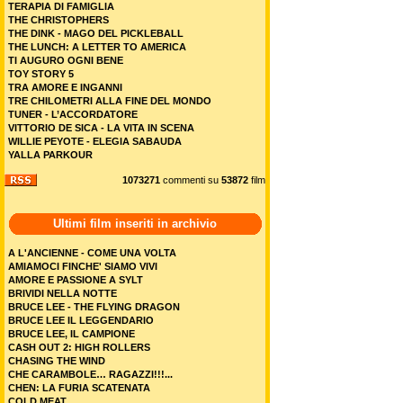
TERAPIA DI FAMIGLIA
THE CHRISTOPHERS
THE DINK - MAGO DEL PICKLEBALL
THE LUNCH: A LETTER TO AMERICA
TI AUGURO OGNI BENE
TOY STORY 5
TRA AMORE E INGANNI
TRE CHILOMETRI ALLA FINE DEL MONDO
TUNER - L’ACCORDATORE
VITTORIO DE SICA - LA VITA IN SCENA
WILLIE PEYOTE - ELEGIA SABAUDA
YALLA PARKOUR
1073271
commenti su
53872
film
Ultimi film inseriti in archivio
A L'ANCIENNE - COME UNA VOLTA
AMIAMOCI FINCHE' SIAMO VIVI
AMORE E PASSIONE A SYLT
BRIVIDI NELLA NOTTE
BRUCE LEE - THE FLYING DRAGON
BRUCE LEE IL LEGGENDARIO
BRUCE LEE, IL CAMPIONE
CASH OUT 2: HIGH ROLLERS
CHASING THE WIND
CHE CARAMBOLE… RAGAZZI!!!...
CHEN: LA FURIA SCATENATA
COLD MEAT