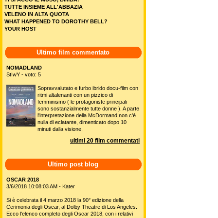
TUTTE INSIEME ALL'ABBAZIA
VELENO IN ALTA QUOTA
WHAT HAPPENED TO DOROTHY BELL?
YOUR HOST
Ultimo film commentato
NOMADLAND
StIwY - voto: 5
Sopravvalutato e furbo ibrido docu-film con
ritmi altalenanti con un pizzico di
femminismo ( le protagoniste principali
sono sostanzialmente tutte donne ). A parte
l'interpretazione della McDormand non c'è
nulla di eclatante, dimenticato dopo 10
minuti dalla visione.
ultimi 20 film commentati
Ultimo post blog
OSCAR 2018
3/6/2018 10:08:03 AM - Kater
Si è celebrata il 4 marzo 2018 la 90° edizione della
Cerimonia degli Oscar, al Dolby Theatre di Los Angeles.
Ecco l'elenco completo degli Oscar 2018, con i relativi