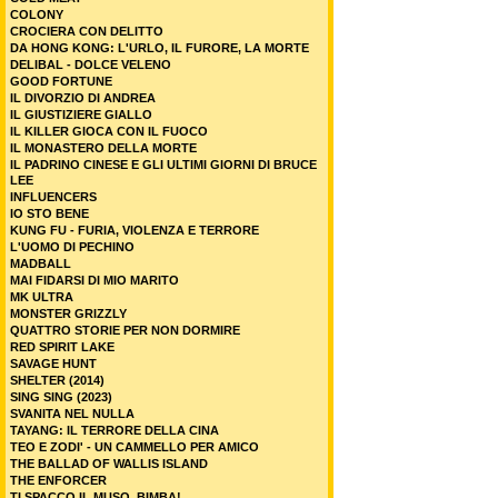
COLONY
CROCIERA CON DELITTO
DA HONG KONG: L'URLO, IL FURORE, LA MORTE
DELIBAL - DOLCE VELENO
GOOD FORTUNE
IL DIVORZIO DI ANDREA
IL GIUSTIZIERE GIALLO
IL KILLER GIOCA CON IL FUOCO
IL MONASTERO DELLA MORTE
IL PADRINO CINESE E GLI ULTIMI GIORNI DI BRUCE
LEE
INFLUENCERS
IO STO BENE
KUNG FU - FURIA, VIOLENZA E TERRORE
L'UOMO DI PECHINO
MADBALL
MAI FIDARSI DI MIO MARITO
MK ULTRA
MONSTER GRIZZLY
QUATTRO STORIE PER NON DORMIRE
RED SPIRIT LAKE
SAVAGE HUNT
SHELTER (2014)
SING SING (2023)
SVANITA NEL NULLA
TAYANG: IL TERRORE DELLA CINA
TEO E ZODI' - UN CAMMELLO PER AMICO
THE BALLAD OF WALLIS ISLAND
THE ENFORCER
TI SPACCO IL MUSO, BIMBA!