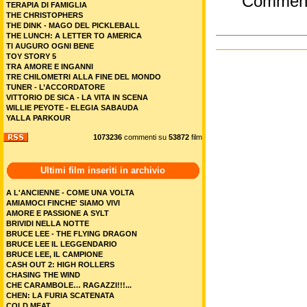
Commen
TERAPIA DI FAMIGLIA
THE CHRISTOPHERS
THE DINK - MAGO DEL PICKLEBALL
THE LUNCH: A LETTER TO AMERICA
TI AUGURO OGNI BENE
TOY STORY 5
TRA AMORE E INGANNI
TRE CHILOMETRI ALLA FINE DEL MONDO
TUNER - L’ACCORDATORE
VITTORIO DE SICA - LA VITA IN SCENA
WILLIE PEYOTE - ELEGIA SABAUDA
YALLA PARKOUR
1073236
commenti su
53872
film
Ultimi film inseriti in archivio
A L'ANCIENNE - COME UNA VOLTA
AMIAMOCI FINCHE' SIAMO VIVI
AMORE E PASSIONE A SYLT
BRIVIDI NELLA NOTTE
BRUCE LEE - THE FLYING DRAGON
BRUCE LEE IL LEGGENDARIO
BRUCE LEE, IL CAMPIONE
CASH OUT 2: HIGH ROLLERS
CHASING THE WIND
CHE CARAMBOLE… RAGAZZI!!!...
CHEN: LA FURIA SCATENATA
COLD MEAT