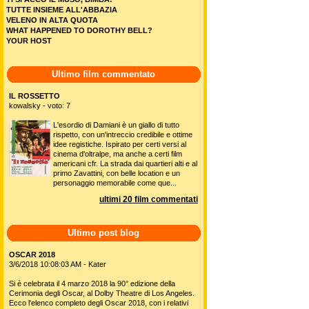
TUTTE INSIEME ALL'ABBAZIA
VELENO IN ALTA QUOTA
WHAT HAPPENED TO DOROTHY BELL?
YOUR HOST
Ultimo film commentato
IL ROSSETTO
kowalsky - voto: 7
L'esordio di Damiani è un giallo di tutto
rispetto, con un'intreccio credibile e ottime
idee registiche. Ispirato per certi versi al
cinema d'oltralpe, ma anche a certi film
americani cfr. La strada dai quartieri alti e al
primo Zavattini, con belle location e un
personaggio memorabile come que...
ultimi 20 film commentati
Ultimo post blog
OSCAR 2018
3/6/2018 10:08:03 AM - Kater
Si è celebrata il 4 marzo 2018 la 90° edizione della
Cerimonia degli Oscar, al Dolby Theatre di Los Angeles.
Ecco l'elenco completo degli Oscar 2018, con i relativi