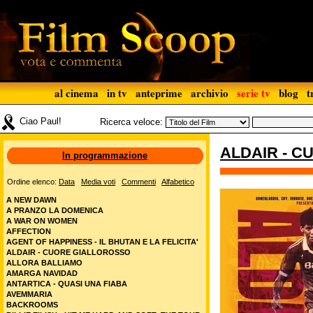
al cinema
in tv
anteprime
archivio
serie tv
blog
t
Ciao Paul!
Ricerca veloce:
ALDAIR - 
In programmazione
Ordine elenco:
Data
Media voti
Commenti
Alfabetico
A NEW DAWN
A PRANZO LA DOMENICA
A WAR ON WOMEN
AFFECTION
AGENT OF HAPPINESS - IL BHUTAN E LA FELICITA'
ALDAIR - CUORE GIALLOROSSO
ALLORA BALLIAMO
AMARGA NAVIDAD
ANTARTICA - QUASI UNA FIABA
AVEMMARIA
BACKROOMS