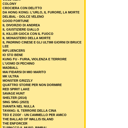
COLONY
CROCIERA CON DELITTO
DA HONG KONG: L'URLO, IL FURORE, LA MORTE
DELIBAL - DOLCE VELENO
GOOD FORTUNE
IL DIVORZIO DI ANDREA
IL GIUSTIZIERE GIALLO
IL KILLER GIOCA CON IL FUOCO
IL MONASTERO DELLA MORTE
IL PADRINO CINESE E GLI ULTIMI GIORNI DI BRUCE
LEE
INFLUENCERS
IO STO BENE
KUNG FU - FURIA, VIOLENZA E TERRORE
L'UOMO DI PECHINO
MADBALL
MAI FIDARSI DI MIO MARITO
MK ULTRA
MONSTER GRIZZLY
QUATTRO STORIE PER NON DORMIRE
RED SPIRIT LAKE
SAVAGE HUNT
SHELTER (2014)
SING SING (2023)
SVANITA NEL NULLA
TAYANG: IL TERRORE DELLA CINA
TEO E ZODI' - UN CAMMELLO PER AMICO
THE BALLAD OF WALLIS ISLAND
THE ENFORCER
TI SPACCO IL MUSO, BIMBA!