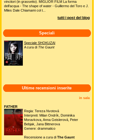
vincitori (in grassetto). MIGLIOR FILM La forma
dell'acqua - The shape of water - Guillermo del Toro e J.
Miles Dale Chiamami col t...
tutti i post del blog
Speciali
Speciale SHOKUZAI
A cura di
The Gaunt
Ultime recensioni inserite
in sala
FATHER
Regia: Tereza Nvotová
Interpreti: Milan Ondrík, Dominika
Moravkova, Anna Geislerová, Peter
Bebjak, Jana Bittnerova
Genere: drammatico
Recensione a cura di
The Gaunt