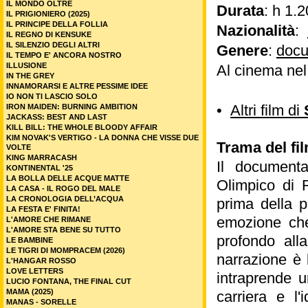
IL MONDO OLTRE
Durata
: h 1.2
IL PRIGIONIERO (2025)
IL PRINCIPE DELLA FOLLIA
Nazionalità
:
IL REGNO DI KENSUKE
IL SILENZIO DEGLI ALTRI
Genere
:
docu
IL TEMPO E' ANCORA NOSTRO
ILLUSIONE
Al cinema ne
IN THE GREY
INNAMORARSI E ALTRE PESSIME IDEE
IO NON TI LASCIO SOLO
•
Altri film di
IRON MAIDEN: BURNING AMBITION
JACKASS: BEST AND LAST
KILL BILL: THE WHOLE BLOODY AFFAIR
KIM NOVAK'S VERTIGO - LA DONNA CHE VISSE DUE
Trama del fil
VOLTE
KING MARRACASH
Il document
KONTINENTAL '25
LA BOLLA DELLE ACQUE MATTE
Olimpico di 
LA CASA - IL ROGO DEL MALE
LA CRONOLOGIA DELL’ACQUA
prima della 
LA FESTA E' FINITA!
emozione che
L'AMORE CHE RIMANE
L'AMORE STA BENE SU TUTTO
profondo all
LE BAMBINE
LE TIGRI DI MOMPRACEM (2026)
narrazione è 
L'HANGAR ROSSO
LOVE LETTERS
intraprende un
LUCIO FONTANA, THE FINAL CUT
MAMA (2025)
carriera e l'
MANAS - SORELLE