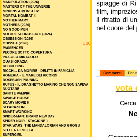
spiagge di Ri
MANIPULATION (2026)
MASTERS OF THE UNIVERSE
film, imprezi
MINIONS & MONSTERS
MORTAL KOMBAT II
il ritratto di
MOTHER MARY
MOTHERS (2026)
nel cuore del
NO GOOD MEN
NOI DUE SCONOSCIUTI (2026)
OBSESSION (2026)
ODISSEA (2026)
HOT
PASSENGER
PECORE SOTTO COPERTURA
PICCOLO MIRACOLO
QUASI GRAZIA
REBUILDING
RICCHI... DA MORIRE - DELITTI IN FAMIGLIA
Commenti
Foru
ROMERIA - IL MARE DEI RICORDI
ROSEBUSH PRUNING
RUFUS - IL DRAGHETTO MARINO CHE NON SAPEVA
vota 
NUOTARE
SANTI E VAMPIRI
SAVAGE HOUSE
Cerca
SCARY MOVIE 6
SEPARAZIONI
SMART WORKING
Ne
SPIDER-MAN: BRAND NEW DAY
SPIDER-NOIR - STAGIONE 1
STAR WARS: THE MANDALORIAN AND GROGU
STELLA GEMELLA
SUPERGIRL