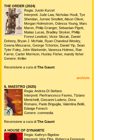
THE ORDER (2024)
Regia: Justin Kurzel
Interpreti: Jude Law, Nicholas Hoult, Tye
Sheridan, Jurnee Smollett, Alison Oliver,
Morgan Holmstrom, Odessa Young, Marc
Maron, Philip Granger, Sebastian Pigott,
Matias Lucas, Bradley Stryker, Phillip
Forest Lewitski, Victor Slezak, Daniel
Doheny, Bryan J. McHale, Ryan Chandoul Wesley,
Geena Meszaros, George Tchortov, Daniel Yip, Sean
Tyler Foley, John Warkentin, Vanessa Holmes, Rae
Farrer, Carter Morrison, Huxley Fisher, mandy fisher
Genere: thriller
Recensione a cura di
The Gaunt
archivio
IL MAESTRO (2025)
Regia: Andrea Di Stefano
Interpreti: Pierfrancesco Favino, Tiziano
Menichelli, Giovanni Ludeno, Dora
Romano, Paolo Briguglia, Valentina Bellè,
Edwige Fenech
Genere: commedia
Recensione a cura di
The Gaunt
A HOUSE OF DYNAMITE
Regia: Kathryn Bigelow
Interpreti: Idris Elba, Rebecca Ferguson,