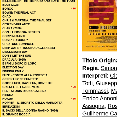
BILLIE EILISH - HIT ME HARD AND SOFT: THE TOUR
BLUE (2026)
BORGO
NEW
BOWIE: THE FINAL ACT
CHAO
CHRIS & MARTINA: THE FINAL SET
CITIZEN VIGILANTE
CLARA (2026)
CON LA PIOGGIA DENTRO
CORPI MUTANTI
COS'E' L'AMORE?
CREATURE LUMINOSE
DEEP WATER - INCUBO DAGLI ABISSI
DISCLOSURE DAY
DON'T LET THE SUN
Titolo Origin
DRACULA (2025)
E I FIGLI DOPO DI LORO
Regia
:
Simon
ELECTION DAY
FINDING EMILY
Interpreti
:
Cl
FUZE - CONTO ALLA ROVESCIA
GENERAZIONE FUMETTO
Totti
,
Giusepp
GOOD LUCK, HAVE FUN, DON’T DIE
GRETA E LE FAVOLE VERE
NEW
Tommassi
,
Ma
HEN - STORIA DI UNA GALLINA
HIEDRA
Enrico Annon
HOKUM
NEW
HOPPER - IL SEGRETO DELLA MARMOTTA
Assogna
,
Ros
IBRIDAZIONI
IL BACIO DELLA DONNA RAGNO (2026)
Guilherme Ca
IL GRANDE BOCCIA