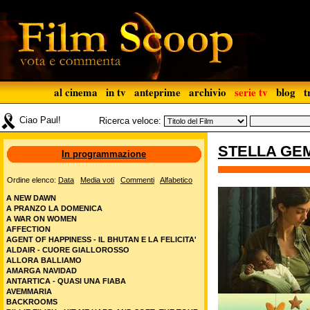
al cinema
in tv
anteprime
archivio
serie tv
blog
t
Ciao Paul!
Ricerca veloce:
STELLA GE
In programmazione
Ordine elenco:
Data
Media voti
Commenti
Alfabetico
A NEW DAWN
A PRANZO LA DOMENICA
A WAR ON WOMEN
AFFECTION
AGENT OF HAPPINESS - IL BHUTAN E LA FELICITA'
ALDAIR - CUORE GIALLOROSSO
ALLORA BALLIAMO
AMARGA NAVIDAD
ANTARTICA - QUASI UNA FIABA
AVEMMARIA
BACKROOMS