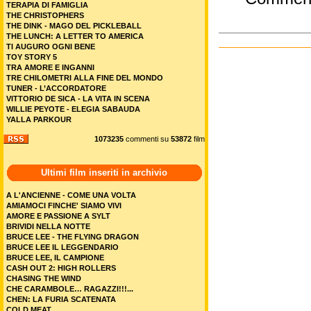
TERAPIA DI FAMIGLIA
THE CHRISTOPHERS
THE DINK - MAGO DEL PICKLEBALL
THE LUNCH: A LETTER TO AMERICA
TI AUGURO OGNI BENE
TOY STORY 5
TRA AMORE E INGANNI
TRE CHILOMETRI ALLA FINE DEL MONDO
TUNER - L’ACCORDATORE
VITTORIO DE SICA - LA VITA IN SCENA
WILLIE PEYOTE - ELEGIA SABAUDA
YALLA PARKOUR
1073235
commenti su
53872
film
Ultimi film inseriti in archivio
A L'ANCIENNE - COME UNA VOLTA
AMIAMOCI FINCHE' SIAMO VIVI
AMORE E PASSIONE A SYLT
BRIVIDI NELLA NOTTE
BRUCE LEE - THE FLYING DRAGON
BRUCE LEE IL LEGGENDARIO
BRUCE LEE, IL CAMPIONE
CASH OUT 2: HIGH ROLLERS
CHASING THE WIND
CHE CARAMBOLE… RAGAZZI!!!...
CHEN: LA FURIA SCATENATA
COLD MEAT