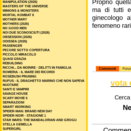
Proprio quell
MANIPULATION (2026)
MASTERS OF THE UNIVERSE
ma di tutti 
MINIONS & MONSTERS
MORTAL KOMBAT II
ginecologo al
MOTHER MARY
MOTHERS (2026)
fenomeno rar
NO GOOD MEN
NOI DUE SCONOSCIUTI (2026)
OBSESSION (2026)
ODISSEA (2026)
PASSENGER
PECORE SOTTO COPERTURA
PICCOLO MIRACOLO
QUASI GRAZIA
REBUILDING
RICCHI... DA MORIRE - DELITTI IN FAMIGLIA
Commenti
Foru
ROMERIA - IL MARE DEI RICORDI
ROSEBUSH PRUNING
vota 
RUFUS - IL DRAGHETTO MARINO CHE NON SAPEVA
NUOTARE
SANTI E VAMPIRI
SAVAGE HOUSE
Cerca
SCARY MOVIE 6
SEPARAZIONI
Ne
SMART WORKING
SPIDER-MAN: BRAND NEW DAY
SPIDER-NOIR - STAGIONE 1
STAR WARS: THE MANDALORIAN AND GROGU
STELLA GEMELLA
Commen
SUPERGIRL