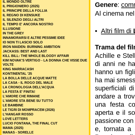
IL MONDO OLTRE
Genere
:
com
IL PRIGIONIERO (2025)
IL PRINCIPE DELLA FOLLIA
Al cinema ne
IL REGNO DI KENSUKE
IL SILENZIO DEGLI ALTRI
IL TEMPO E' ANCORA NOSTRO
ILLUSIONE
•
Altri film di
IN THE GREY
INNAMORARSI E ALTRE PESSIME IDEE
IO NON TI LASCIO SOLO
Trama del fi
IRON MAIDEN: BURNING AMBITION
JACKASS: BEST AND LAST
Achille e Ste
KILL BILL: THE WHOLE BLOODY AFFAIR
KIM NOVAK'S VERTIGO - LA DONNA CHE VISSE DUE
di anni ne ha
VOLTE
KING MARRACASH
hanno un figl
KONTINENTAL '25
LA BOLLA DELLE ACQUE MATTE
ha mai smess
LA CASA - IL ROGO DEL MALE
superficiali 
LA CRONOLOGIA DELL’ACQUA
LA FESTA E' FINITA!
andare a tro
L'AMORE CHE RIMANE
L'AMORE STA BENE SU TUTTO
una festa co
LE BAMBINE
LE TIGRI DI MOMPRACEM (2026)
aperta e il s
L'HANGAR ROSSO
LOVE LETTERS
passione con 
LUCIO FONTANA, THE FINAL CUT
e, tornata a 
MAMA (2025)
MANAS - SORELLE