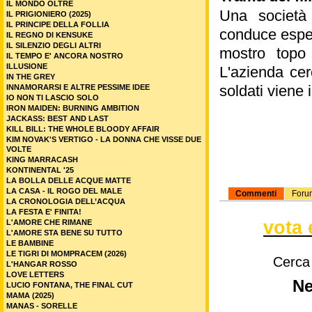
IL MONDO OLTRE
Una società 
IL PRIGIONIERO (2025)
IL PRINCIPE DELLA FOLLIA
conduce esper
IL REGNO DI KENSUKE
IL SILENZIO DEGLI ALTRI
mostro topo 
IL TEMPO E' ANCORA NOSTRO
ILLUSIONE
L'azienda ce
IN THE GREY
soldati viene 
INNAMORARSI E ALTRE PESSIME IDEE
IO NON TI LASCIO SOLO
IRON MAIDEN: BURNING AMBITION
JACKASS: BEST AND LAST
KILL BILL: THE WHOLE BLOODY AFFAIR
KIM NOVAK'S VERTIGO - LA DONNA CHE VISSE DUE
VOLTE
KING MARRACASH
KONTINENTAL '25
LA BOLLA DELLE ACQUE MATTE
LA CASA - IL ROGO DEL MALE
Commenti
Foru
LA CRONOLOGIA DELL’ACQUA
LA FESTA E' FINITA!
vota 
L'AMORE CHE RIMANE
L'AMORE STA BENE SU TUTTO
LE BAMBINE
LE TIGRI DI MOMPRACEM (2026)
Cerca
L'HANGAR ROSSO
LOVE LETTERS
Ne
LUCIO FONTANA, THE FINAL CUT
MAMA (2025)
MANAS - SORELLE