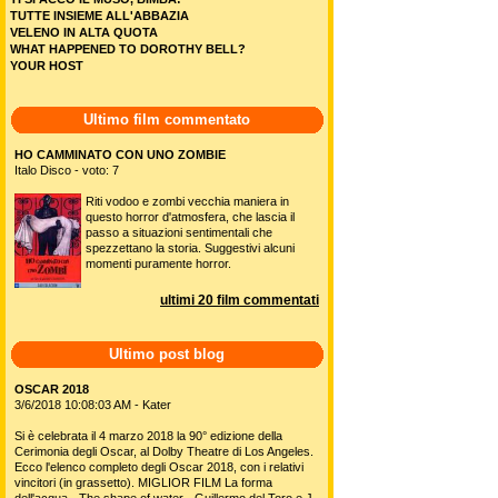
TUTTE INSIEME ALL'ABBAZIA
VELENO IN ALTA QUOTA
WHAT HAPPENED TO DOROTHY BELL?
YOUR HOST
Ultimo film commentato
HO CAMMINATO CON UNO ZOMBIE
Italo Disco - voto: 7
Riti vodoo e zombi vecchia maniera in
questo horror d'atmosfera, che lascia il
passo a situazioni sentimentali che
spezzettano la storia. Suggestivi alcuni
momenti puramente horror.
ultimi 20 film commentati
Ultimo post blog
OSCAR 2018
3/6/2018 10:08:03 AM - Kater
Si è celebrata il 4 marzo 2018 la 90° edizione della
Cerimonia degli Oscar, al Dolby Theatre di Los Angeles.
Ecco l'elenco completo degli Oscar 2018, con i relativi
vincitori (in grassetto). MIGLIOR FILM La forma
dell'acqua - The shape of water - Guillermo del Toro e J.