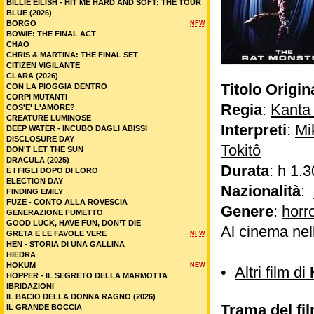
BILLIE EILISH - HIT ME HARD AND SOFT: THE TOUR
BLUE (2026)
BORGO
NEW
BOWIE: THE FINAL ACT
CHAO
CHRIS & MARTINA: THE FINAL SET
CITIZEN VIGILANTE
CLARA (2026)
Titolo Origin
CON LA PIOGGIA DENTRO
CORPI MUTANTI
Regia
:
Kanta
COS'E' L'AMORE?
CREATURE LUMINOSE
Interpreti
:
Mi
DEEP WATER - INCUBO DAGLI ABISSI
DISCLOSURE DAY
Tokitô
DON'T LET THE SUN
DRACULA (2025)
Durata
: h 1.3
E I FIGLI DOPO DI LORO
ELECTION DAY
Nazionalità
:
FINDING EMILY
FUZE - CONTO ALLA ROVESCIA
Genere
:
horr
GENERAZIONE FUMETTO
GOOD LUCK, HAVE FUN, DON’T DIE
Al cinema nel
GRETA E LE FAVOLE VERE
NEW
HEN - STORIA DI UNA GALLINA
HIEDRA
HOKUM
NEW
•
Altri film di
HOPPER - IL SEGRETO DELLA MARMOTTA
IBRIDAZIONI
IL BACIO DELLA DONNA RAGNO (2026)
Trama del fil
IL GRANDE BOCCIA