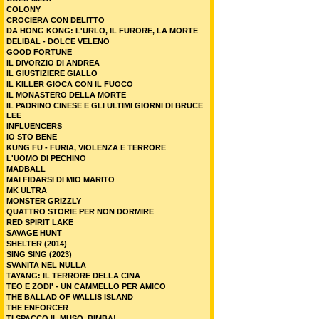
COLONY
CROCIERA CON DELITTO
DA HONG KONG: L'URLO, IL FURORE, LA MORTE
DELIBAL - DOLCE VELENO
GOOD FORTUNE
IL DIVORZIO DI ANDREA
IL GIUSTIZIERE GIALLO
IL KILLER GIOCA CON IL FUOCO
IL MONASTERO DELLA MORTE
IL PADRINO CINESE E GLI ULTIMI GIORNI DI BRUCE
LEE
INFLUENCERS
IO STO BENE
KUNG FU - FURIA, VIOLENZA E TERRORE
L'UOMO DI PECHINO
MADBALL
MAI FIDARSI DI MIO MARITO
MK ULTRA
MONSTER GRIZZLY
QUATTRO STORIE PER NON DORMIRE
RED SPIRIT LAKE
SAVAGE HUNT
SHELTER (2014)
SING SING (2023)
SVANITA NEL NULLA
TAYANG: IL TERRORE DELLA CINA
TEO E ZODI' - UN CAMMELLO PER AMICO
THE BALLAD OF WALLIS ISLAND
THE ENFORCER
TI SPACCO IL MUSO, BIMBA!