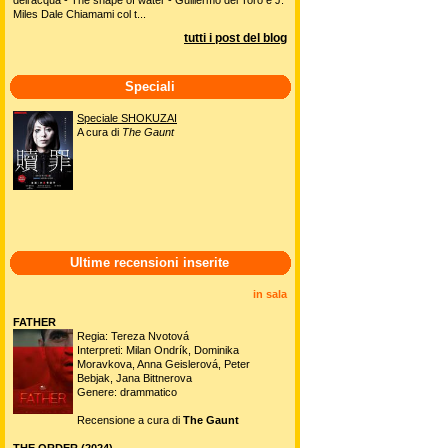
Miles Dale Chiamami col t...
tutti i post del blog
Speciali
Speciale SHOKUZAI
A cura di
The Gaunt
Ultime recensioni inserite
in sala
FATHER
Regia: Tereza Nvotová
Interpreti: Milan Ondrík, Dominika
Moravkova, Anna Geislerová, Peter
Bebjak, Jana Bittnerova
Genere: drammatico
Recensione a cura di
The Gaunt
THE ORDER (2024)