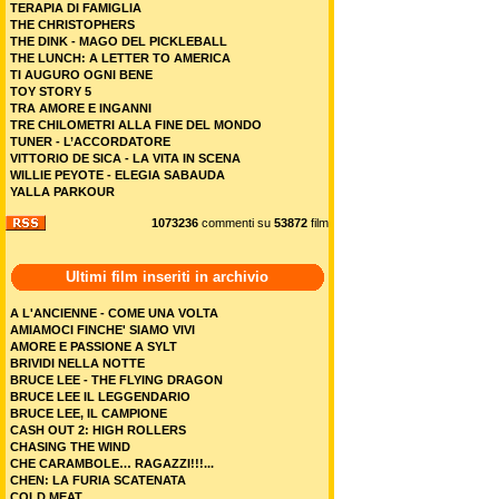
TERAPIA DI FAMIGLIA
THE CHRISTOPHERS
THE DINK - MAGO DEL PICKLEBALL
THE LUNCH: A LETTER TO AMERICA
TI AUGURO OGNI BENE
TOY STORY 5
TRA AMORE E INGANNI
TRE CHILOMETRI ALLA FINE DEL MONDO
TUNER - L’ACCORDATORE
VITTORIO DE SICA - LA VITA IN SCENA
WILLIE PEYOTE - ELEGIA SABAUDA
YALLA PARKOUR
1073236
commenti su
53872
film
Ultimi film inseriti in archivio
A L'ANCIENNE - COME UNA VOLTA
AMIAMOCI FINCHE' SIAMO VIVI
AMORE E PASSIONE A SYLT
BRIVIDI NELLA NOTTE
BRUCE LEE - THE FLYING DRAGON
BRUCE LEE IL LEGGENDARIO
BRUCE LEE, IL CAMPIONE
CASH OUT 2: HIGH ROLLERS
CHASING THE WIND
CHE CARAMBOLE… RAGAZZI!!!...
CHEN: LA FURIA SCATENATA
COLD MEAT