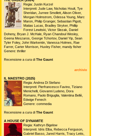
Regia: Justin Kurzel
Interpreti: Jude Law, Nicholas Hoult, Tye
Sheridan, Jurnee Smollett, Alison Oliver,
Morgan Holmstrom, Odessa Young, Marc
Maron, Philip Granger, Sebastian Pigott,
Matias Lucas, Bradley Stryker, Phillip
Forest Lewitski, Victor Slezak, Daniel
Doheny, Bryan J. McHale, Ryan Chandoul Wesley,
Geena Meszaros, George Tchortov, Daniel Yip, Sean
Tyler Foley, John Warkentin, Vanessa Holmes, Rae
Farrer, Carter Morrison, Huxley Fisher, mandy fisher
Genere: thriller
Recensione a cura di
The Gaunt
archivio
IL MAESTRO (2025)
Regia: Andrea Di Stefano
Interpreti: Pierfrancesco Favino, Tiziano
Menichelli, Giovanni Ludeno, Dora
Romano, Paolo Briguglia, Valentina Bellè,
Edwige Fenech
Genere: commedia
Recensione a cura di
The Gaunt
A HOUSE OF DYNAMITE
Regia: Kathryn Bigelow
Interpreti: Idris Elba, Rebecca Ferguson,
Gabriel Basso, Jared Harris, Tracy Letts,