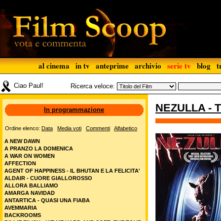
al cinema
in tv
anteprime
archivio
serie tv
blog
t
Ciao Paul!
Ricerca veloce:
NEZULLA - 
In programmazione
Ordine elenco:
Data
Media voti
Commenti
Alfabetico
A NEW DAWN
A PRANZO LA DOMENICA
A WAR ON WOMEN
AFFECTION
AGENT OF HAPPINESS - IL BHUTAN E LA FELICITA'
ALDAIR - CUORE GIALLOROSSO
ALLORA BALLIAMO
AMARGA NAVIDAD
ANTARTICA - QUASI UNA FIABA
AVEMMARIA
BACKROOMS