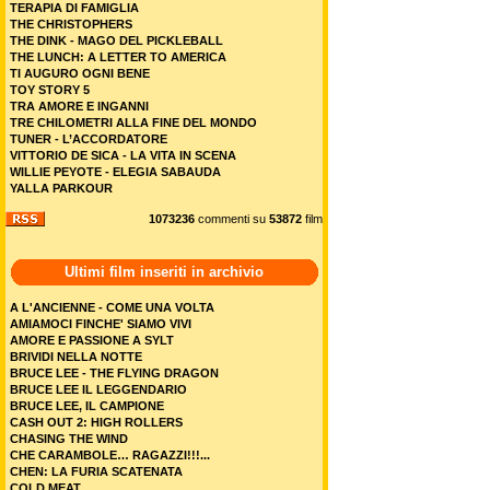
TERAPIA DI FAMIGLIA
THE CHRISTOPHERS
THE DINK - MAGO DEL PICKLEBALL
THE LUNCH: A LETTER TO AMERICA
TI AUGURO OGNI BENE
TOY STORY 5
TRA AMORE E INGANNI
TRE CHILOMETRI ALLA FINE DEL MONDO
TUNER - L’ACCORDATORE
VITTORIO DE SICA - LA VITA IN SCENA
WILLIE PEYOTE - ELEGIA SABAUDA
YALLA PARKOUR
1073236
commenti su
53872
film
Ultimi film inseriti in archivio
A L'ANCIENNE - COME UNA VOLTA
AMIAMOCI FINCHE' SIAMO VIVI
AMORE E PASSIONE A SYLT
BRIVIDI NELLA NOTTE
BRUCE LEE - THE FLYING DRAGON
BRUCE LEE IL LEGGENDARIO
BRUCE LEE, IL CAMPIONE
CASH OUT 2: HIGH ROLLERS
CHASING THE WIND
CHE CARAMBOLE… RAGAZZI!!!...
CHEN: LA FURIA SCATENATA
COLD MEAT