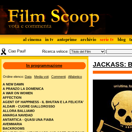
al cinema
in tv
anteprime
archivio
serie tv
blog
t
Ciao Paul!
Ricerca veloce:
JACKASS: 
In programmazione
Ordine elenco:
Data
Media voti
Commenti
Alfabetico
A NEW DAWN
A PRANZO LA DOMENICA
A WAR ON WOMEN
AFFECTION
AGENT OF HAPPINESS - IL BHUTAN E LA FELICITA'
ALDAIR - CUORE GIALLOROSSO
ALLORA BALLIAMO
AMARGA NAVIDAD
ANTARTICA - QUASI UNA FIABA
AVEMMARIA
BACKROOMS