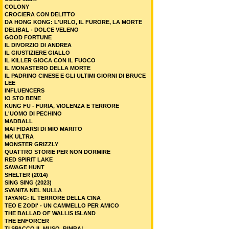
COLONY
CROCIERA CON DELITTO
DA HONG KONG: L'URLO, IL FURORE, LA MORTE
DELIBAL - DOLCE VELENO
GOOD FORTUNE
IL DIVORZIO DI ANDREA
IL GIUSTIZIERE GIALLO
IL KILLER GIOCA CON IL FUOCO
IL MONASTERO DELLA MORTE
IL PADRINO CINESE E GLI ULTIMI GIORNI DI BRUCE
LEE
INFLUENCERS
IO STO BENE
KUNG FU - FURIA, VIOLENZA E TERRORE
L'UOMO DI PECHINO
MADBALL
MAI FIDARSI DI MIO MARITO
MK ULTRA
MONSTER GRIZZLY
QUATTRO STORIE PER NON DORMIRE
RED SPIRIT LAKE
SAVAGE HUNT
SHELTER (2014)
SING SING (2023)
SVANITA NEL NULLA
TAYANG: IL TERRORE DELLA CINA
TEO E ZODI' - UN CAMMELLO PER AMICO
THE BALLAD OF WALLIS ISLAND
THE ENFORCER
TI SPACCO IL MUSO, BIMBA!