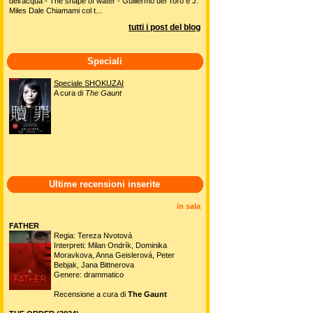
dell'acqua - The shape of water - Guillermo del Toro e J.
Miles Dale Chiamami col t...
tutti i post del blog
Speciali
Speciale SHOKUZAI
A cura di
The Gaunt
Ultime recensioni inserite
in sala
FATHER
Regia: Tereza Nvotová
Interpreti: Milan Ondrík, Dominika
Moravkova, Anna Geislerová, Peter
Bebjak, Jana Bittnerova
Genere: drammatico
Recensione a cura di
The Gaunt