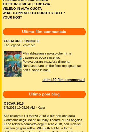
TUTTE INSIEME ALL'ABBAZIA
VELENO IN ALTA QUOTA
WHAT HAPPENED TO DOROTHY BELL?
YOUR HOST
Ultimo film commentato
CREATURE LUMINOSE
TheLegend - voto: 5½
Film abbastanza noioso che mi ha
trasmesso poca sincerità.
Poteva durare mezz'ora di meno.
Non basta fare un film finto impegnato se
non ci sono le basi.
ultimi 20 film commentati
Ultimo post blog
OSCAR 2018
3/6/2018 10:08:03 AM - Kater
Si è celebrata il 4 marzo 2018 la 90° edizione della
Cerimonia degli Oscar, al Dolby Theatre di Los Angeles.
Ecco l'elenco completo degli Oscar 2018, con i relativi
vincitori (in grassetto). MIGLIOR FILM La forma