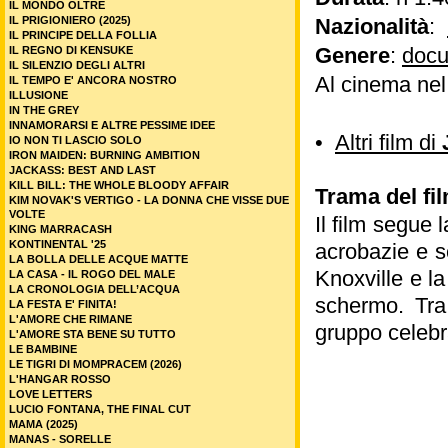
IL MONDO OLTRE
IL PRIGIONIERO (2025)
Nazionalità
:
IL PRINCIPE DELLA FOLLIA
Genere
:
docu
IL REGNO DI KENSUKE
IL SILENZIO DEGLI ALTRI
Al cinema ne
IL TEMPO E' ANCORA NOSTRO
ILLUSIONE
IN THE GREY
INNAMORARSI E ALTRE PESSIME IDEE
•
Altri film di
IO NON TI LASCIO SOLO
IRON MAIDEN: BURNING AMBITION
JACKASS: BEST AND LAST
KILL BILL: THE WHOLE BLOODY AFFAIR
Trama del fi
KIM NOVAK'S VERTIGO - LA DONNA CHE VISSE DUE
VOLTE
Il film segue 
KING MARRACASH
KONTINENTAL '25
acrobazie e s
LA BOLLA DELLE ACQUE MATTE
Knoxville e l
LA CASA - IL ROGO DEL MALE
LA CRONOLOGIA DELL’ACQUA
schermo. Tra 
LA FESTA E' FINITA!
L'AMORE CHE RIMANE
gruppo celebra
L'AMORE STA BENE SU TUTTO
LE BAMBINE
LE TIGRI DI MOMPRACEM (2026)
L'HANGAR ROSSO
LOVE LETTERS
LUCIO FONTANA, THE FINAL CUT
MAMA (2025)
MANAS - SORELLE