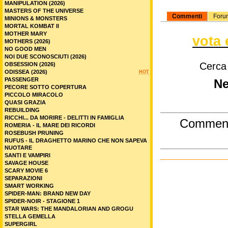
MANIPULATION (2026)
MASTERS OF THE UNIVERSE
Commenti
Foru
MINIONS & MONSTERS
MORTAL KOMBAT II
MOTHER MARY
vota 
MOTHERS (2026)
NO GOOD MEN
NOI DUE SCONOSCIUTI (2026)
Cerca
OBSESSION (2026)
ODISSEA (2026)
HOT
PASSENGER
Ne
PECORE SOTTO COPERTURA
PICCOLO MIRACOLO
QUASI GRAZIA
REBUILDING
RICCHI... DA MORIRE - DELITTI IN FAMIGLIA
Commen
ROMERIA - IL MARE DEI RICORDI
ROSEBUSH PRUNING
RUFUS - IL DRAGHETTO MARINO CHE NON SAPEVA
NUOTARE
SANTI E VAMPIRI
SAVAGE HOUSE
SCARY MOVIE 6
SEPARAZIONI
SMART WORKING
SPIDER-MAN: BRAND NEW DAY
SPIDER-NOIR - STAGIONE 1
STAR WARS: THE MANDALORIAN AND GROGU
STELLA GEMELLA
SUPERGIRL