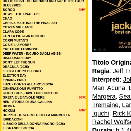
BILLIE EILISH - HIT ME HARD AND SOFT: THE TOUR
BLUE (2026)
BORGO
NEW
BOWIE: THE FINAL ACT
CHAO
CHRIS & MARTINA: THE FINAL SET
CITIZEN VIGILANTE
CLARA (2026)
CON LA PIOGGIA DENTRO
CORPI MUTANTI
COS'E' L'AMORE?
CREATURE LUMINOSE
DEEP WATER - INCUBO DAGLI ABISSI
DISCLOSURE DAY
Titolo Origin
DON'T LET THE SUN
DRACULA (2025)
Regia
:
Jeff T
E I FIGLI DOPO DI LORO
ELECTION DAY
Interpreti
:
Jo
FINDING EMILY
FUZE - CONTO ALLA ROVESCIA
Man' Acuña
,
GENERAZIONE FUMETTO
GOOD LUCK, HAVE FUN, DON’T DIE
Margera
,
Sea
GRETA E LE FAVOLE VERE
NEW
HEN - STORIA DI UNA GALLINA
Tremaine
,
La
HIEDRA
HOKUM
NEW
Iguchi
,
Rick K
HOPPER - IL SEGRETO DELLA MARMOTTA
IBRIDAZIONI
Rachel Wolfs
IL BACIO DELLA DONNA RAGNO (2026)
IL GRANDE BOCCIA
Durata
: h 1.4