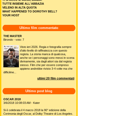
TUTTE INSIEME ALL'ABBAZIA
VELENO IN ALTA QUOTA
WHAT HAPPENED TO DOROTHY BELL?
YOUR HOST
Ultimo film commentato
THE MASTER
Birondo - voto: 7
Visto ieri 2026. Regia e fotografia sempre
d'alto livello di raffinatezza con questo
regista. La storia manca di qualcosa,
anche se i personaggi sono messi in scena
divinamente, sia dagli attori sia dal regista
stesso. Film che per essere compreso
appieno andrebbe rivisto 3-4 volte ma che
difficilme...
ultimi 20 film commentati
Ultimo post blog
OSCAR 2018
3/6/2018 10:08:03 AM - Kater
Si è celebrata il 4 marzo 2018 la 90° edizione della
Cerimonia degli Oscar, al Dolby Theatre di Los Angeles.