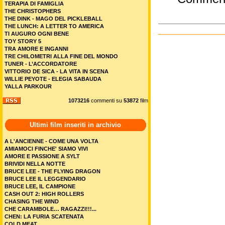
TERAPIA DI FAMIGLIA
THE CHRISTOPHERS
THE DINK - MAGO DEL PICKLEBALL
THE LUNCH: A LETTER TO AMERICA
TI AUGURO OGNI BENE
TOY STORY 5
TRA AMORE E INGANNI
TRE CHILOMETRI ALLA FINE DEL MONDO
TUNER - L’ACCORDATORE
VITTORIO DE SICA - LA VITA IN SCENA
WILLIE PEYOTE - ELEGIA SABAUDA
YALLA PARKOUR
1073216
commenti su
53872
film
Ultimi film inseriti in archivio
A L'ANCIENNE - COME UNA VOLTA
AMIAMOCI FINCHE' SIAMO VIVI
AMORE E PASSIONE A SYLT
BRIVIDI NELLA NOTTE
BRUCE LEE - THE FLYING DRAGON
BRUCE LEE IL LEGGENDARIO
BRUCE LEE, IL CAMPIONE
CASH OUT 2: HIGH ROLLERS
CHASING THE WIND
CHE CARAMBOLE… RAGAZZI!!!...
CHEN: LA FURIA SCATENATA
COLD MEAT