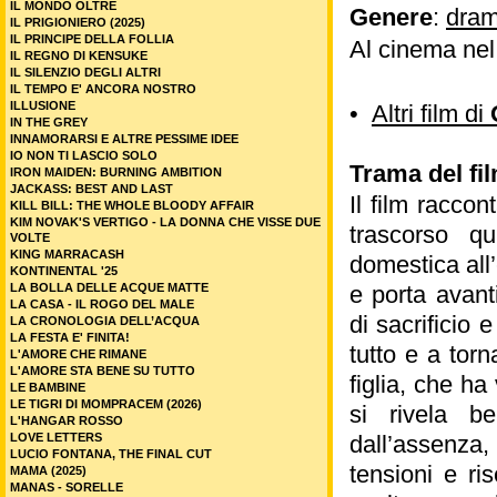
IL MONDO OLTRE
Genere
:
dram
IL PRIGIONIERO (2025)
IL PRINCIPE DELLA FOLLIA
Al cinema ne
IL REGNO DI KENSUKE
IL SILENZIO DEGLI ALTRI
IL TEMPO E' ANCORA NOSTRO
ILLUSIONE
•
Altri film di
IN THE GREY
INNAMORARSI E ALTRE PESSIME IDEE
IO NON TI LASCIO SOLO
Trama del fi
IRON MAIDEN: BURNING AMBITION
JACKASS: BEST AND LAST
Il film racco
KILL BILL: THE WHOLE BLOODY AFFAIR
KIM NOVAK'S VERTIGO - LA DONNA CHE VISSE DUE
trascorso q
VOLTE
KING MARRACASH
domestica all’
KONTINENTAL '25
LA BOLLA DELLE ACQUE MATTE
e porta avant
LA CASA - IL ROGO DEL MALE
di sacrificio
LA CRONOLOGIA DELL’ACQUA
LA FESTA E' FINITA!
tutto e a torn
L'AMORE CHE RIMANE
L'AMORE STA BENE SU TUTTO
figlia, che ha
LE BAMBINE
LE TIGRI DI MOMPRACEM (2026)
si rivela be
L'HANGAR ROSSO
LOVE LETTERS
dall’assenza,
LUCIO FONTANA, THE FINAL CUT
tensioni e ri
MAMA (2025)
MANAS - SORELLE