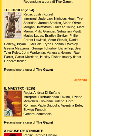
Recensione a cura di
The Gaunt
THE ORDER (2024)
Regia: Justin Kurzel
Interpreti: Jude Law, Nicholas Hoult, Tye
Sheridan, Jurnee Smollett, Alison Oliver,
Morgan Holmstrom, Odessa Young, Marc
Maron, Philip Granger, Sebastian Pigott,
Matias Lucas, Bradley Stryker, Phillip
Forest Lewitski, Victor Slezak, Daniel
Doheny, Bryan J. McHale, Ryan Chandoul Wesley,
Geena Meszaros, George Tchortov, Daniel Yip, Sean
Tyler Foley, John Warkentin, Vanessa Holmes, Rae
Farrer, Carter Morrison, Huxley Fisher, mandy fisher
Genere: thriller
Recensione a cura di
The Gaunt
archivio
IL MAESTRO (2025)
Regia: Andrea Di Stefano
Interpreti: Pierfrancesco Favino, Tiziano
Menichelli, Giovanni Ludeno, Dora
Romano, Paolo Briguglia, Valentina Bellè,
Edwige Fenech
Genere: commedia
Recensione a cura di
The Gaunt
A HOUSE OF DYNAMITE
Regia: Kathryn Bigelow