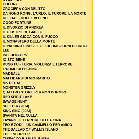
COLONY
CROCIERA CON DELITTO
DA HONG KONG: L'URLO, IL FURORE, LA MORTE
DELIBAL - DOLCE VELENO
GOOD FORTUNE
IL DIVORZIO DI ANDREA
IL GIUSTIZIERE GIALLO
IL KILLER GIOCA CON IL FUOCO
IL MONASTERO DELLA MORTE
IL PADRINO CINESE E GLI ULTIMI GIORNI DI BRUCE
LEE
INFLUENCERS
IO STO BENE
KUNG FU - FURIA, VIOLENZA E TERRORE
L'UOMO DI PECHINO
MADBALL
MAI FIDARSI DI MIO MARITO
MK ULTRA
MONSTER GRIZZLY
QUATTRO STORIE PER NON DORMIRE
RED SPIRIT LAKE
SAVAGE HUNT
SHELTER (2014)
SING SING (2023)
SVANITA NEL NULLA
TAYANG: IL TERRORE DELLA CINA
TEO E ZODI' - UN CAMMELLO PER AMICO
THE BALLAD OF WALLIS ISLAND
THE ENFORCER
TI SPACCO IL MUSO, BIMBA!