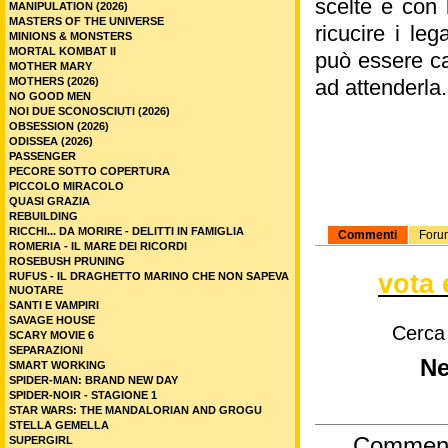
scelte e con 
MANIPULATION (2026)
MASTERS OF THE UNIVERSE
ricucire i le
MINIONS & MONSTERS
MORTAL KOMBAT II
può essere ca
MOTHER MARY
MOTHERS (2026)
ad attenderla.
NO GOOD MEN
NOI DUE SCONOSCIUTI (2026)
OBSESSION (2026)
ODISSEA (2026)
PASSENGER
PECORE SOTTO COPERTURA
PICCOLO MIRACOLO
QUASI GRAZIA
REBUILDING
RICCHI... DA MORIRE - DELITTI IN FAMIGLIA
Commenti
Foru
ROMERIA - IL MARE DEI RICORDI
ROSEBUSH PRUNING
vota 
RUFUS - IL DRAGHETTO MARINO CHE NON SAPEVA
NUOTARE
SANTI E VAMPIRI
SAVAGE HOUSE
Cerca
SCARY MOVIE 6
SEPARAZIONI
Ne
SMART WORKING
SPIDER-MAN: BRAND NEW DAY
SPIDER-NOIR - STAGIONE 1
STAR WARS: THE MANDALORIAN AND GROGU
STELLA GEMELLA
Commen
SUPERGIRL