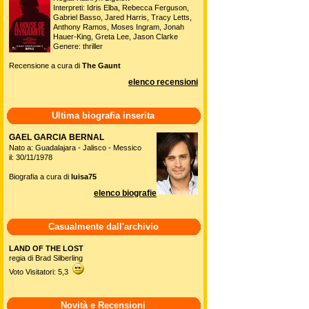
Interpreti: Idris Elba, Rebecca Ferguson,
Gabriel Basso, Jared Harris, Tracy Letts,
Anthony Ramos, Moses Ingram, Jonah
Hauer-King, Greta Lee, Jason Clarke
Genere: thriller
Recensione a cura di
The Gaunt
elenco recensioni
Ultima biografia inserita
GAEL GARCIA BERNAL
Nato a: Guadalajara - Jalisco - Messico
il: 30/11/1978
Biografia a cura di
luisa75
elenco biografie
Casualmente dall'archivio
LAND OF THE LOST
regia di Brad Silberling
Voto Visitatori: 5,3
Novità e Recensioni