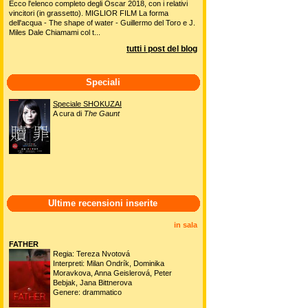
Ecco l'elenco completo degli Oscar 2018, con i relativi
vincitori (in grassetto). MIGLIOR FILM La forma
dell'acqua - The shape of water - Guillermo del Toro e J.
Miles Dale Chiamami col t...
tutti i post del blog
Speciali
Speciale SHOKUZAI
A cura di
The Gaunt
Ultime recensioni inserite
in sala
FATHER
Regia: Tereza Nvotová
Interpreti: Milan Ondrík, Dominika
Moravkova, Anna Geislerová, Peter
Bebjak, Jana Bittnerova
Genere: drammatico