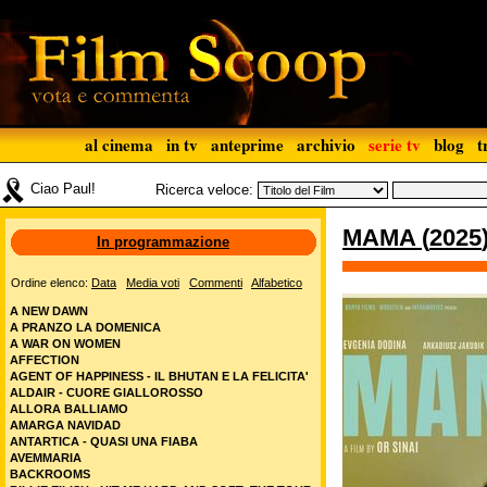
al cinema
in tv
anteprime
archivio
serie tv
blog
t
Ciao Paul!
Ricerca veloce:
MAMA
(
2025
In programmazione
Ordine elenco:
Data
Media voti
Commenti
Alfabetico
A NEW DAWN
A PRANZO LA DOMENICA
A WAR ON WOMEN
AFFECTION
AGENT OF HAPPINESS - IL BHUTAN E LA FELICITA'
ALDAIR - CUORE GIALLOROSSO
ALLORA BALLIAMO
AMARGA NAVIDAD
ANTARTICA - QUASI UNA FIABA
AVEMMARIA
BACKROOMS