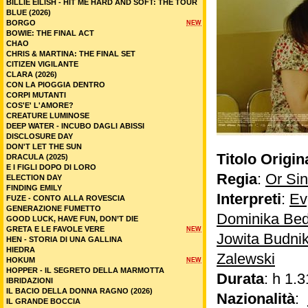
BILLIE EILISH - HIT ME HARD AND SOFT: THE TOUR
BLUE (2026)
BORGO
NEW
BOWIE: THE FINAL ACT
CHAO
CHRIS & MARTINA: THE FINAL SET
CITIZEN VIGILANTE
CLARA (2026)
CON LA PIOGGIA DENTRO
CORPI MUTANTI
COS'E' L'AMORE?
CREATURE LUMINOSE
DEEP WATER - INCUBO DAGLI ABISSI
DISCLOSURE DAY
DON'T LET THE SUN
Titolo Origin
DRACULA (2025)
E I FIGLI DOPO DI LORO
Regia
:
Or Sin
ELECTION DAY
FINDING EMILY
Interpreti
:
Ev
FUZE - CONTO ALLA ROVESCIA
GENERAZIONE FUMETTO
Dominika Be
GOOD LUCK, HAVE FUN, DON’T DIE
GRETA E LE FAVOLE VERE
NEW
Jowita Budni
HEN - STORIA DI UNA GALLINA
HIEDRA
Zalewski
HOKUM
NEW
HOPPER - IL SEGRETO DELLA MARMOTTA
Durata
: h 1.3
IBRIDAZIONI
IL BACIO DELLA DONNA RAGNO (2026)
Nazionalità
:
IL GRANDE BOCCIA