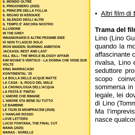
IL MONDO OLTRE
IL PRIGIONIERO (2025)
IL PRINCIPE DELLA FOLLIA
•
Altri film di
IL REGNO DI KENSUKE
IL SILENZIO DEGLI ALTRI
IL TEMPO E' ANCORA NOSTRO
Trama del fi
ILLUSIONE
IN THE GREY
Lino (Lino Gu
INNAMORARSI E ALTRE PESSIME IDEE
IO NON TI LASCIO SOLO
quando la mog
IRON MAIDEN: BURNING AMBITION
JACKASS: BEST AND LAST
affascinante 
KILL BILL: THE WHOLE BLOODY AFFAIR
KIM NOVAK'S VERTIGO - LA DONNA CHE VISSE DUE
rivalsa, Lino
VOLTE
seduttore pro
KING MARRACASH
KONTINENTAL '25
scopo coinv
LA BOLLA DELLE ACQUE MATTE
LA CASA - IL ROGO DEL MALE
sommersa in g
LA CRONOLOGIA DELL’ACQUA
LA FESTA E' FINITA!
legale, lei d
L'AMORE CHE RIMANE
L'AMORE STA BENE SU TUTTO
di Lino (Tommy
LE BAMBINE
Ma l’imprevis
LE TIGRI DI MOMPRACEM (2026)
L'HANGAR ROSSO
nasce qualco
LOVE LETTERS
LUCIO FONTANA, THE FINAL CUT
MAMA (2025)
MANAS - SORELLE