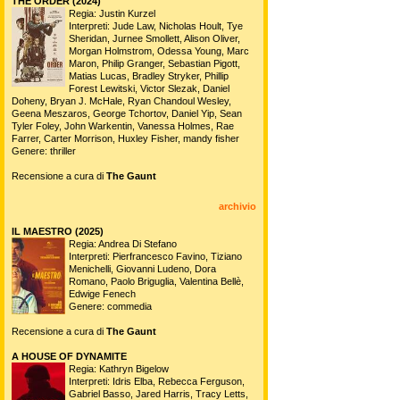
THE ORDER (2024)
Regia: Justin Kurzel
Interpreti: Jude Law, Nicholas Hoult, Tye
Sheridan, Jurnee Smollett, Alison Oliver,
Morgan Holmstrom, Odessa Young, Marc
Maron, Philip Granger, Sebastian Pigott,
Matias Lucas, Bradley Stryker, Phillip
Forest Lewitski, Victor Slezak, Daniel
Doheny, Bryan J. McHale, Ryan Chandoul Wesley,
Geena Meszaros, George Tchortov, Daniel Yip, Sean
Tyler Foley, John Warkentin, Vanessa Holmes, Rae
Farrer, Carter Morrison, Huxley Fisher, mandy fisher
Genere: thriller
Recensione a cura di
The Gaunt
archivio
IL MAESTRO (2025)
Regia: Andrea Di Stefano
Interpreti: Pierfrancesco Favino, Tiziano
Menichelli, Giovanni Ludeno, Dora
Romano, Paolo Briguglia, Valentina Bellè,
Edwige Fenech
Genere: commedia
Recensione a cura di
The Gaunt
A HOUSE OF DYNAMITE
Regia: Kathryn Bigelow
Interpreti: Idris Elba, Rebecca Ferguson,
Gabriel Basso, Jared Harris, Tracy Letts,