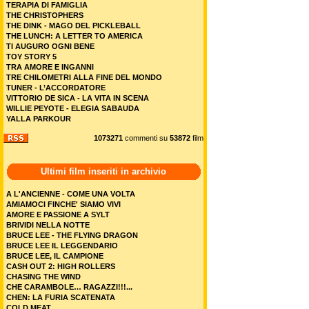
TERAPIA DI FAMIGLIA
THE CHRISTOPHERS
THE DINK - MAGO DEL PICKLEBALL
THE LUNCH: A LETTER TO AMERICA
TI AUGURO OGNI BENE
TOY STORY 5
TRA AMORE E INGANNI
TRE CHILOMETRI ALLA FINE DEL MONDO
TUNER - L’ACCORDATORE
VITTORIO DE SICA - LA VITA IN SCENA
WILLIE PEYOTE - ELEGIA SABAUDA
YALLA PARKOUR
1073271
commenti su
53872
film
Ultimi film inseriti in archivio
A L'ANCIENNE - COME UNA VOLTA
AMIAMOCI FINCHE' SIAMO VIVI
AMORE E PASSIONE A SYLT
BRIVIDI NELLA NOTTE
BRUCE LEE - THE FLYING DRAGON
BRUCE LEE IL LEGGENDARIO
BRUCE LEE, IL CAMPIONE
CASH OUT 2: HIGH ROLLERS
CHASING THE WIND
CHE CARAMBOLE… RAGAZZI!!!...
CHEN: LA FURIA SCATENATA
COLD MEAT