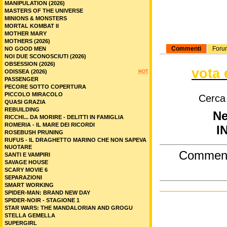
MANIPULATION (2026)
MASTERS OF THE UNIVERSE
MINIONS & MONSTERS
MORTAL KOMBAT II
MOTHER MARY
MOTHERS (2026)
Commenti
Foru
NO GOOD MEN
NOI DUE SCONOSCIUTI (2026)
OBSESSION (2026)
vota 
ODISSEA (2026)
HOT
PASSENGER
PECORE SOTTO COPERTURA
PICCOLO MIRACOLO
Cerca
QUASI GRAZIA
REBUILDING
Ne
RICCHI... DA MORIRE - DELITTI IN FAMIGLIA
ROMERIA - IL MARE DEI RICORDI
I
ROSEBUSH PRUNING
RUFUS - IL DRAGHETTO MARINO CHE NON SAPEVA
NUOTARE
Commen
SANTI E VAMPIRI
SAVAGE HOUSE
SCARY MOVIE 6
SEPARAZIONI
SMART WORKING
SPIDER-MAN: BRAND NEW DAY
SPIDER-NOIR - STAGIONE 1
STAR WARS: THE MANDALORIAN AND GROGU
STELLA GEMELLA
SUPERGIRL