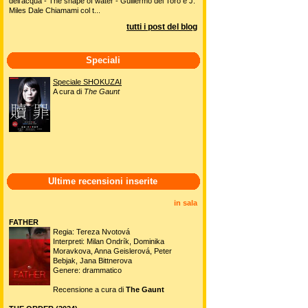
dell'acqua - The shape of water - Guillermo del Toro e J.
Miles Dale Chiamami col t...
tutti i post del blog
Speciali
Speciale SHOKUZAI
A cura di
The Gaunt
Ultime recensioni inserite
in sala
FATHER
Regia: Tereza Nvotová
Interpreti: Milan Ondrík, Dominika
Moravkova, Anna Geislerová, Peter
Bebjak, Jana Bittnerova
Genere: drammatico
Recensione a cura di
The Gaunt