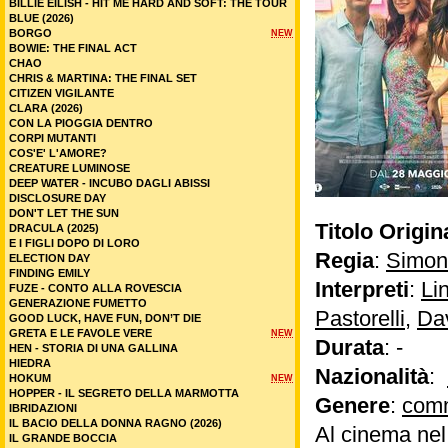
BILLIE EILISH - HIT ME HARD AND SOFT: THE TOUR
BLUE (2026)
BORGO
NEW
BOWIE: THE FINAL ACT
CHAO
CHRIS & MARTINA: THE FINAL SET
CITIZEN VIGILANTE
CLARA (2026)
CON LA PIOGGIA DENTRO
CORPI MUTANTI
COS'E' L'AMORE?
CREATURE LUMINOSE
DEEP WATER - INCUBO DAGLI ABISSI
DISCLOSURE DAY
DON'T LET THE SUN
Titolo Origin
DRACULA (2025)
E I FIGLI DOPO DI LORO
Regia
:
Simon
ELECTION DAY
FINDING EMILY
Interpreti
:
Li
FUZE - CONTO ALLA ROVESCIA
GENERAZIONE FUMETTO
Pastorelli
,
Da
GOOD LUCK, HAVE FUN, DON’T DIE
GRETA E LE FAVOLE VERE
NEW
Durata
: -
HEN - STORIA DI UNA GALLINA
HIEDRA
Nazionalità
:
HOKUM
NEW
HOPPER - IL SEGRETO DELLA MARMOTTA
Genere
:
com
IBRIDAZIONI
IL BACIO DELLA DONNA RAGNO (2026)
Al cinema ne
IL GRANDE BOCCIA