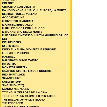
COLONY
CROCIERA CON DELITTO
DA HONG KONG: L'URLO, IL FURORE, LA MORTE
DELIBAL - DOLCE VELENO
GOOD FORTUNE
IL DIVORZIO DI ANDREA
IL GIUSTIZIERE GIALLO
IL KILLER GIOCA CON IL FUOCO
IL MONASTERO DELLA MORTE
IL PADRINO CINESE E GLI ULTIMI GIORNI DI BRUCE
LEE
INFLUENCERS
IO STO BENE
KUNG FU - FURIA, VIOLENZA E TERRORE
L'UOMO DI PECHINO
MADBALL
MAI FIDARSI DI MIO MARITO
MK ULTRA
MONSTER GRIZZLY
QUATTRO STORIE PER NON DORMIRE
RED SPIRIT LAKE
SAVAGE HUNT
SHELTER (2014)
SING SING (2023)
SVANITA NEL NULLA
TAYANG: IL TERRORE DELLA CINA
TEO E ZODI' - UN CAMMELLO PER AMICO
THE BALLAD OF WALLIS ISLAND
THE ENFORCER
TI SPACCO IL MUSO, BIMBA!