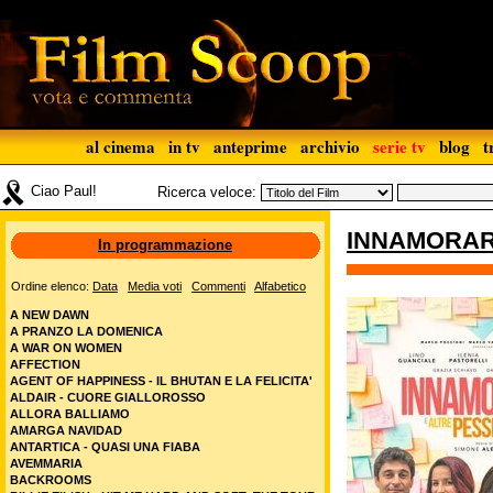
al cinema
in tv
anteprime
archivio
serie tv
blog
t
Ciao Paul!
Ricerca veloce:
INNAMORARS
In programmazione
Ordine elenco:
Data
Media voti
Commenti
Alfabetico
A NEW DAWN
A PRANZO LA DOMENICA
A WAR ON WOMEN
AFFECTION
AGENT OF HAPPINESS - IL BHUTAN E LA FELICITA'
ALDAIR - CUORE GIALLOROSSO
ALLORA BALLIAMO
AMARGA NAVIDAD
ANTARTICA - QUASI UNA FIABA
AVEMMARIA
BACKROOMS