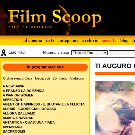
al cinema
in tv
anteprime
archivio
serie tv
blog
t
Ciao Paul!
Ricerca veloce:
TI AUGURO 
In programmazione
Ordine elenco:
Data
Media voti
Commenti
Alfabetico
A NEW DAWN
A PRANZO LA DOMENICA
A WAR ON WOMEN
AFFECTION
AGENT OF HAPPINESS - IL BHUTAN E LA FELICITA'
ALDAIR - CUORE GIALLOROSSO
ALLORA BALLIAMO
AMARGA NAVIDAD
ANTARTICA - QUASI UNA FIABA
AVEMMARIA
BACKROOMS