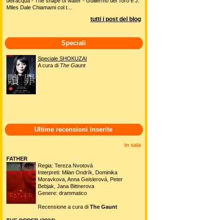
dell'acqua - The shape of water - Guillermo del Toro e J.
Miles Dale Chiamami col t...
tutti i post del blog
Speciali
Speciale SHOKUZAI
A cura di
The Gaunt
Ultime recensioni inserite
in sala
FATHER
Regia: Tereza Nvotová
Interpreti: Milan Ondrík, Dominika
Moravkova, Anna Geislerová, Peter
Bebjak, Jana Bittnerova
Genere: drammatico
Recensione a cura di
The Gaunt