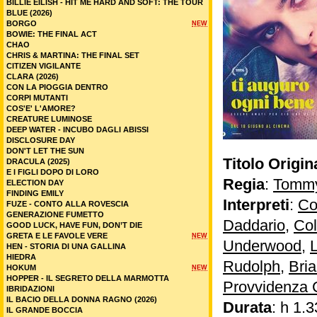
BILLIE EILISH - HIT ME HARD AND SOFT: THE TOUR
BLUE (2026)
BORGO
NEW
BOWIE: THE FINAL ACT
CHAO
CHRIS & MARTINA: THE FINAL SET
CITIZEN VIGILANTE
CLARA (2026)
CON LA PIOGGIA DENTRO
CORPI MUTANTI
COS'E' L'AMORE?
CREATURE LUMINOSE
DEEP WATER - INCUBO DAGLI ABISSI
DISCLOSURE DAY
DON'T LET THE SUN
Titolo Origin
DRACULA (2025)
E I FIGLI DOPO DI LORO
Regia
:
Tommy
ELECTION DAY
FINDING EMILY
Interpreti
:
Co
FUZE - CONTO ALLA ROVESCIA
GENERAZIONE FUMETTO
Daddario
,
Col
GOOD LUCK, HAVE FUN, DON’T DIE
GRETA E LE FAVOLE VERE
NEW
Underwood
,
HEN - STORIA DI UNA GALLINA
HIEDRA
Rudolph
,
Bri
HOKUM
NEW
HOPPER - IL SEGRETO DELLA MARMOTTA
Provvidenza 
IBRIDAZIONI
IL BACIO DELLA DONNA RAGNO (2026)
Durata
: h 1.3
IL GRANDE BOCCIA