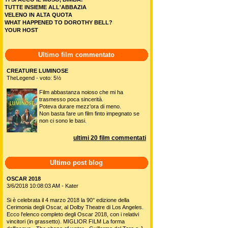
TUTTE INSIEME ALL'ABBAZIA
VELENO IN ALTA QUOTA
WHAT HAPPENED TO DOROTHY BELL?
YOUR HOST
Ultimo film commentato
CREATURE LUMINOSE
TheLegend - voto: 5½
Film abbastanza noioso che mi ha
trasmesso poca sincerità.
Poteva durare mezz'ora di meno.
Non basta fare un film finto impegnato se
non ci sono le basi.
ultimi 20 film commentati
Ultimo post blog
OSCAR 2018
3/6/2018 10:08:03 AM - Kater
Si è celebrata il 4 marzo 2018 la 90° edizione della
Cerimonia degli Oscar, al Dolby Theatre di Los Angeles.
Ecco l'elenco completo degli Oscar 2018, con i relativi
vincitori (in grassetto). MIGLIOR FILM La forma