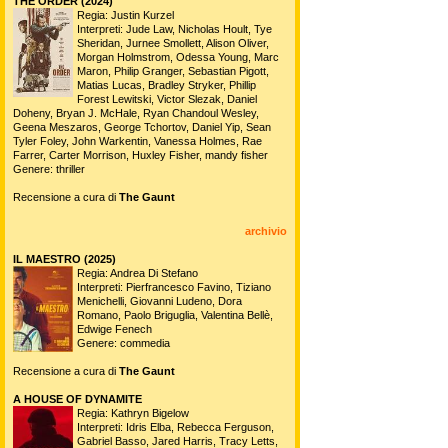
THE ORDER (2024)
Regia: Justin Kurzel
Interpreti: Jude Law, Nicholas Hoult, Tye
Sheridan, Jurnee Smollett, Alison Oliver,
Morgan Holmstrom, Odessa Young, Marc
Maron, Philip Granger, Sebastian Pigott,
Matias Lucas, Bradley Stryker, Phillip
Forest Lewitski, Victor Slezak, Daniel
Doheny, Bryan J. McHale, Ryan Chandoul Wesley,
Geena Meszaros, George Tchortov, Daniel Yip, Sean
Tyler Foley, John Warkentin, Vanessa Holmes, Rae
Farrer, Carter Morrison, Huxley Fisher, mandy fisher
Genere: thriller
Recensione a cura di
The Gaunt
archivio
IL MAESTRO (2025)
Regia: Andrea Di Stefano
Interpreti: Pierfrancesco Favino, Tiziano
Menichelli, Giovanni Ludeno, Dora
Romano, Paolo Briguglia, Valentina Bellè,
Edwige Fenech
Genere: commedia
Recensione a cura di
The Gaunt
A HOUSE OF DYNAMITE
Regia: Kathryn Bigelow
Interpreti: Idris Elba, Rebecca Ferguson,
Gabriel Basso, Jared Harris, Tracy Letts,