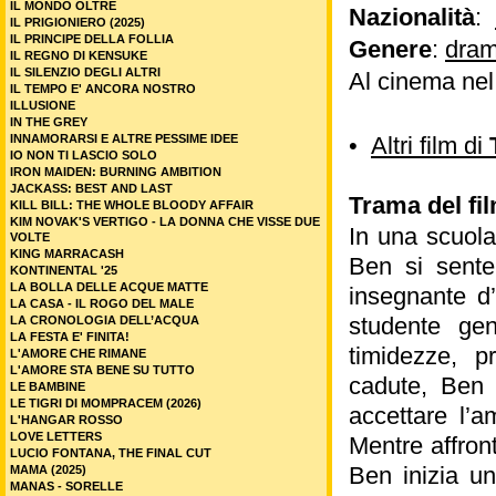
IL MONDO OLTRE
Nazionalità
:
IL PRIGIONIERO (2025)
IL PRINCIPE DELLA FOLLIA
Genere
:
dram
IL REGNO DI KENSUKE
IL SILENZIO DEGLI ALTRI
Al cinema ne
IL TEMPO E' ANCORA NOSTRO
ILLUSIONE
IN THE GREY
INNAMORARSI E ALTRE PESSIME IDEE
•
Altri film di
IO NON TI LASCIO SOLO
IRON MAIDEN: BURNING AMBITION
JACKASS: BEST AND LAST
Trama del fi
KILL BILL: THE WHOLE BLOODY AFFAIR
KIM NOVAK'S VERTIGO - LA DONNA CHE VISSE DUE
In una scuola
VOLTE
KING MARRACASH
Ben si sente
KONTINENTAL '25
LA BOLLA DELLE ACQUE MATTE
insegnante d’
LA CASA - IL ROGO DEL MALE
studente ge
LA CRONOLOGIA DELL’ACQUA
LA FESTA E' FINITA!
timidezze, p
L'AMORE CHE RIMANE
L'AMORE STA BENE SU TUTTO
cadute, Ben s
LE BAMBINE
LE TIGRI DI MOMPRACEM (2026)
accettare l’a
L'HANGAR ROSSO
LOVE LETTERS
Mentre affron
LUCIO FONTANA, THE FINAL CUT
Ben inizia un
MAMA (2025)
MANAS - SORELLE