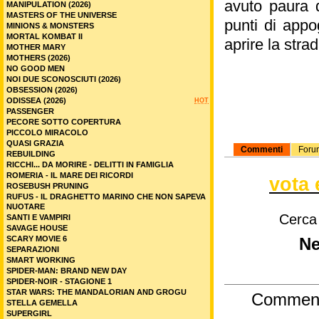
avuto paura d
MANIPULATION (2026)
MASTERS OF THE UNIVERSE
punti di appo
MINIONS & MONSTERS
MORTAL KOMBAT II
aprire la stra
MOTHER MARY
MOTHERS (2026)
NO GOOD MEN
NOI DUE SCONOSCIUTI (2026)
OBSESSION (2026)
ODISSEA (2026)
HOT
PASSENGER
PECORE SOTTO COPERTURA
PICCOLO MIRACOLO
QUASI GRAZIA
Commenti
Foru
REBUILDING
RICCHI... DA MORIRE - DELITTI IN FAMIGLIA
ROMERIA - IL MARE DEI RICORDI
vota 
ROSEBUSH PRUNING
RUFUS - IL DRAGHETTO MARINO CHE NON SAPEVA
NUOTARE
Cerca
SANTI E VAMPIRI
SAVAGE HOUSE
SCARY MOVIE 6
Ne
SEPARAZIONI
SMART WORKING
SPIDER-MAN: BRAND NEW DAY
SPIDER-NOIR - STAGIONE 1
STAR WARS: THE MANDALORIAN AND GROGU
Commen
STELLA GEMELLA
SUPERGIRL