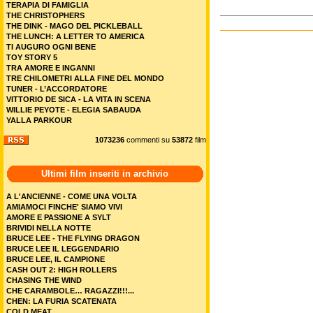
TERAPIA DI FAMIGLIA
THE CHRISTOPHERS
THE DINK - MAGO DEL PICKLEBALL
THE LUNCH: A LETTER TO AMERICA
TI AUGURO OGNI BENE
TOY STORY 5
TRA AMORE E INGANNI
TRE CHILOMETRI ALLA FINE DEL MONDO
TUNER - L’ACCORDATORE
VITTORIO DE SICA - LA VITA IN SCENA
WILLIE PEYOTE - ELEGIA SABAUDA
YALLA PARKOUR
1073236
commenti su
53872
film
Ultimi film inseriti in archivio
A L'ANCIENNE - COME UNA VOLTA
AMIAMOCI FINCHE' SIAMO VIVI
AMORE E PASSIONE A SYLT
BRIVIDI NELLA NOTTE
BRUCE LEE - THE FLYING DRAGON
BRUCE LEE IL LEGGENDARIO
BRUCE LEE, IL CAMPIONE
CASH OUT 2: HIGH ROLLERS
CHASING THE WIND
CHE CARAMBOLE… RAGAZZI!!!...
CHEN: LA FURIA SCATENATA
COLD MEAT