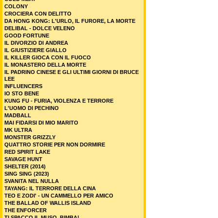
COLONY
CROCIERA CON DELITTO
DA HONG KONG: L'URLO, IL FURORE, LA MORTE
DELIBAL - DOLCE VELENO
GOOD FORTUNE
IL DIVORZIO DI ANDREA
IL GIUSTIZIERE GIALLO
IL KILLER GIOCA CON IL FUOCO
IL MONASTERO DELLA MORTE
IL PADRINO CINESE E GLI ULTIMI GIORNI DI BRUCE
LEE
INFLUENCERS
IO STO BENE
KUNG FU - FURIA, VIOLENZA E TERRORE
L'UOMO DI PECHINO
MADBALL
MAI FIDARSI DI MIO MARITO
MK ULTRA
MONSTER GRIZZLY
QUATTRO STORIE PER NON DORMIRE
RED SPIRIT LAKE
SAVAGE HUNT
SHELTER (2014)
SING SING (2023)
SVANITA NEL NULLA
TAYANG: IL TERRORE DELLA CINA
TEO E ZODI' - UN CAMMELLO PER AMICO
THE BALLAD OF WALLIS ISLAND
THE ENFORCER
TI SPACCO IL MUSO, BIMBA!