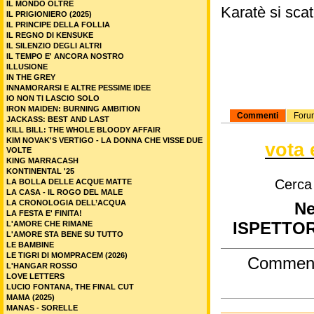
IL MONDO OLTRE
Karatè si scat
IL PRIGIONIERO (2025)
IL PRINCIPE DELLA FOLLIA
IL REGNO DI KENSUKE
IL SILENZIO DEGLI ALTRI
IL TEMPO E' ANCORA NOSTRO
ILLUSIONE
IN THE GREY
INNAMORARSI E ALTRE PESSIME IDEE
IO NON TI LASCIO SOLO
IRON MAIDEN: BURNING AMBITION
Commenti
Foru
JACKASS: BEST AND LAST
KILL BILL: THE WHOLE BLOODY AFFAIR
KIM NOVAK'S VERTIGO - LA DONNA CHE VISSE DUE
vota 
VOLTE
KING MARRACASH
KONTINENTAL '25
Cerca
LA BOLLA DELLE ACQUE MATTE
LA CASA - IL ROGO DEL MALE
LA CRONOLOGIA DELL’ACQUA
Ne
LA FESTA E' FINITA!
L'AMORE CHE RIMANE
ISPETTO
L'AMORE STA BENE SU TUTTO
LE BAMBINE
LE TIGRI DI MOMPRACEM (2026)
Commen
L'HANGAR ROSSO
LOVE LETTERS
LUCIO FONTANA, THE FINAL CUT
MAMA (2025)
MANAS - SORELLE