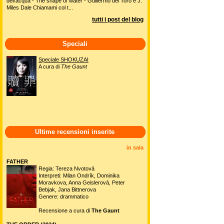
dell'acqua - The shape of water - Guillermo del Toro e J.
Miles Dale Chiamami col t...
tutti i post del blog
Speciali
Speciale SHOKUZAI
A cura di
The Gaunt
Ultime recensioni inserite
in sala
FATHER
Regia: Tereza Nvotová
Interpreti: Milan Ondrík, Dominika
Moravkova, Anna Geislerová, Peter
Bebjak, Jana Bittnerova
Genere: drammatico
Recensione a cura di
The Gaunt