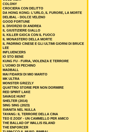
COLONY
CROCIERA CON DELITTO
DA HONG KONG: L'URLO, IL FURORE, LA MORTE
DELIBAL - DOLCE VELENO
GOOD FORTUNE
IL DIVORZIO DI ANDREA
IL GIUSTIZIERE GIALLO
IL KILLER GIOCA CON IL FUOCO
IL MONASTERO DELLA MORTE
IL PADRINO CINESE E GLI ULTIMI GIORNI DI BRUCE
LEE
INFLUENCERS
IO STO BENE
KUNG FU - FURIA, VIOLENZA E TERRORE
L'UOMO DI PECHINO
MADBALL
MAI FIDARSI DI MIO MARITO
MK ULTRA
MONSTER GRIZZLY
QUATTRO STORIE PER NON DORMIRE
RED SPIRIT LAKE
SAVAGE HUNT
SHELTER (2014)
SING SING (2023)
SVANITA NEL NULLA
TAYANG: IL TERRORE DELLA CINA
TEO E ZODI' - UN CAMMELLO PER AMICO
THE BALLAD OF WALLIS ISLAND
THE ENFORCER
TI SPACCO IL MUSO, BIMBA!