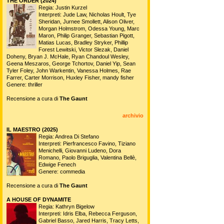
THE ORDER (2024)
Regia: Justin Kurzel
Interpreti: Jude Law, Nicholas Hoult, Tye
Sheridan, Jurnee Smollett, Alison Oliver,
Morgan Holmstrom, Odessa Young, Marc
Maron, Philip Granger, Sebastian Pigott,
Matias Lucas, Bradley Stryker, Phillip
Forest Lewitski, Victor Slezak, Daniel
Doheny, Bryan J. McHale, Ryan Chandoul Wesley,
Geena Meszaros, George Tchortov, Daniel Yip, Sean
Tyler Foley, John Warkentin, Vanessa Holmes, Rae
Farrer, Carter Morrison, Huxley Fisher, mandy fisher
Genere: thriller
Recensione a cura di
The Gaunt
archivio
IL MAESTRO (2025)
Regia: Andrea Di Stefano
Interpreti: Pierfrancesco Favino, Tiziano
Menichelli, Giovanni Ludeno, Dora
Romano, Paolo Briguglia, Valentina Bellè,
Edwige Fenech
Genere: commedia
Recensione a cura di
The Gaunt
A HOUSE OF DYNAMITE
Regia: Kathryn Bigelow
Interpreti: Idris Elba, Rebecca Ferguson,
Gabriel Basso, Jared Harris, Tracy Letts,