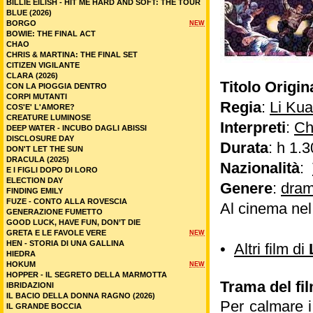
BILLIE EILISH - HIT ME HARD AND SOFT: THE TOUR
BLUE (2026)
BORGO
NEW
BOWIE: THE FINAL ACT
CHAO
CHRIS & MARTINA: THE FINAL SET
CITIZEN VIGILANTE
CLARA (2026)
Titolo Origin
CON LA PIOGGIA DENTRO
CORPI MUTANTI
Regia
:
Li Ku
COS'E' L'AMORE?
CREATURE LUMINOSE
Interpreti
:
Ch
DEEP WATER - INCUBO DAGLI ABISSI
DISCLOSURE DAY
Durata
: h 1.3
DON'T LET THE SUN
DRACULA (2025)
Nazionalità
:
E I FIGLI DOPO DI LORO
ELECTION DAY
Genere
:
dram
FINDING EMILY
FUZE - CONTO ALLA ROVESCIA
Al cinema ne
GENERAZIONE FUMETTO
GOOD LUCK, HAVE FUN, DON’T DIE
GRETA E LE FAVOLE VERE
NEW
HEN - STORIA DI UNA GALLINA
•
Altri film di
HIEDRA
HOKUM
NEW
HOPPER - IL SEGRETO DELLA MARMOTTA
Trama del fil
IBRIDAZIONI
IL BACIO DELLA DONNA RAGNO (2026)
Per calmare i 
IL GRANDE BOCCIA