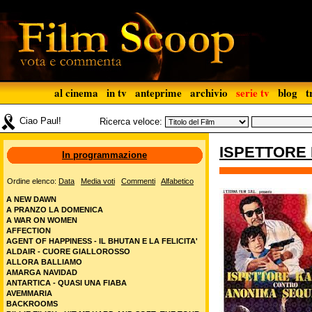
al cinema
in tv
anteprime
archivio
serie tv
blog
t
Ciao Paul!
Ricerca veloce:
ISPETTORE
In programmazione
Ordine elenco:
Data
Media voti
Commenti
Alfabetico
A NEW DAWN
A PRANZO LA DOMENICA
A WAR ON WOMEN
AFFECTION
AGENT OF HAPPINESS - IL BHUTAN E LA FELICITA'
ALDAIR - CUORE GIALLOROSSO
ALLORA BALLIAMO
AMARGA NAVIDAD
ANTARTICA - QUASI UNA FIABA
AVEMMARIA
BACKROOMS