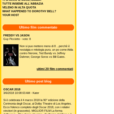
TUTTE INSIEME ALL'ABBAZIA
VELENO IN ALTA QUOTA
WHAT HAPPENED TO DOROTHY BELL?
YOUR HOST
Ultimo film commentato
FREDDY VS JASON
Guy Picciotto - voto: 8
Non si puo mettere meno di 8 ...perchè è
nostalgia e mitologia pura. un po come Attila
contro Nerone, Ted Bundy vs Jeffrey
Dahmer, George Soros vs Bill Gates.
ultimi 20 film commentati
Ultimo post blog
OSCAR 2018
3/6/2018 10:08:03 AM - Kater
Si è celebrata il 4 marzo 2018 la 90° edizione della
Cerimonia degli Oscar, al Dolby Theatre di Los Angeles.
Ecco l'elenco completo degli Oscar 2018, con i relativi
vincitori (in grassetto). MIGLIOR FILM La forma