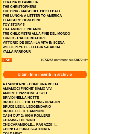
TERAPIA DI FAMIGLIA
THE CHRISTOPHERS
THE DINK - MAGO DEL PICKLEBALL
THE LUNCH: A LETTER TO AMERICA
TI AUGURO OGNI BENE
TOY STORY 5
TRA AMORE E INGANNI
TRE CHILOMETRI ALLA FINE DEL MONDO
TUNER - L’ACCORDATORE
VITTORIO DE SICA - LA VITA IN SCENA
WILLIE PEYOTE - ELEGIA SABAUDA
YALLA PARKOUR
1073283
commenti su
53872
film
Ultimi film inseriti in archivio
A L'ANCIENNE - COME UNA VOLTA
AMIAMOCI FINCHE' SIAMO VIVI
AMORE E PASSIONE A SYLT
BRIVIDI NELLA NOTTE
BRUCE LEE - THE FLYING DRAGON
BRUCE LEE IL LEGGENDARIO
BRUCE LEE, IL CAMPIONE
CASH OUT 2: HIGH ROLLERS
CHASING THE WIND
CHE CARAMBOLE… RAGAZZI!!!...
CHEN: LA FURIA SCATENATA
COLD MEAT