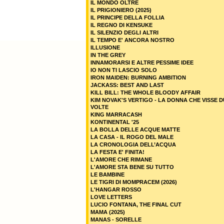
IL MONDO OLTRE
IL PRIGIONIERO (2025)
IL PRINCIPE DELLA FOLLIA
IL REGNO DI KENSUKE
IL SILENZIO DEGLI ALTRI
IL TEMPO E' ANCORA NOSTRO
ILLUSIONE
IN THE GREY
INNAMORARSI E ALTRE PESSIME IDEE
IO NON TI LASCIO SOLO
IRON MAIDEN: BURNING AMBITION
JACKASS: BEST AND LAST
KILL BILL: THE WHOLE BLOODY AFFAIR
KIM NOVAK'S VERTIGO - LA DONNA CHE VISSE 
VOLTE
KING MARRACASH
KONTINENTAL '25
LA BOLLA DELLE ACQUE MATTE
LA CASA - IL ROGO DEL MALE
LA CRONOLOGIA DELL’ACQUA
LA FESTA E' FINITA!
L'AMORE CHE RIMANE
L'AMORE STA BENE SU TUTTO
LE BAMBINE
LE TIGRI DI MOMPRACEM (2026)
L'HANGAR ROSSO
LOVE LETTERS
LUCIO FONTANA, THE FINAL CUT
MAMA (2025)
MANAS - SORELLE