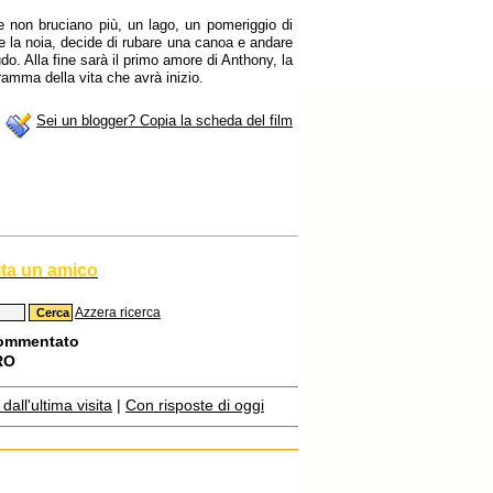
e non bruciano più, un lago, un pomeriggio di
re la noia, decide di rubare una canoa e andare
o. Alla fine sarà il primo amore di Anthony, la
ramma della vita che avrà inizio.
Sei un blogger? Copia la scheda del film
ita un amico
Azzera ricerca
commentato
RO
all'ultima visita
|
Con risposte di oggi