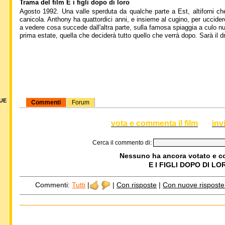
Trama del film E i figli dopo di loro
Agosto 1992. Una valle sperduta da qualche parte a Est, altiforni ch
canicola. Anthony ha quattordici anni, e insieme al cugino, per uccide
a vedere cosa succede dall'altra parte, sulla famosa spiaggia a culo nud
prima estate, quella che deciderà tutto quello che verrà dopo. Sarà il d
DUE
Commenti
Forum
vota e commenta il film
inv
Cerca il commento di:
Nessuno ha ancora votato e 
E I FIGLI DOPO DI LO
Commenti:
Tutti
|
|
Con risposte
|
Con nuove risposte d