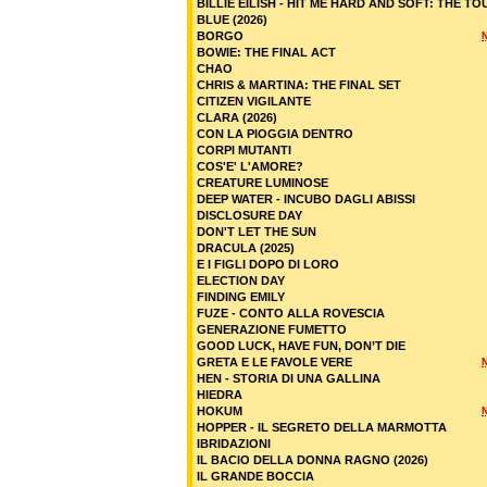
BILLIE EILISH - HIT ME HARD AND SOFT: THE TO
BLUE (2026)
BORGO
BOWIE: THE FINAL ACT
CHAO
CHRIS & MARTINA: THE FINAL SET
CITIZEN VIGILANTE
CLARA (2026)
CON LA PIOGGIA DENTRO
CORPI MUTANTI
COS'E' L'AMORE?
CREATURE LUMINOSE
DEEP WATER - INCUBO DAGLI ABISSI
DISCLOSURE DAY
DON'T LET THE SUN
DRACULA (2025)
E I FIGLI DOPO DI LORO
ELECTION DAY
FINDING EMILY
FUZE - CONTO ALLA ROVESCIA
GENERAZIONE FUMETTO
GOOD LUCK, HAVE FUN, DON’T DIE
GRETA E LE FAVOLE VERE
HEN - STORIA DI UNA GALLINA
HIEDRA
HOKUM
HOPPER - IL SEGRETO DELLA MARMOTTA
IBRIDAZIONI
IL BACIO DELLA DONNA RAGNO (2026)
IL GRANDE BOCCIA