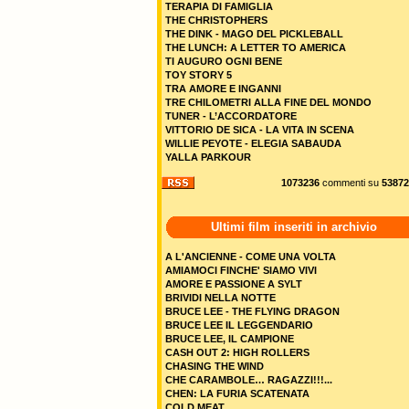
TERAPIA DI FAMIGLIA
THE CHRISTOPHERS
THE DINK - MAGO DEL PICKLEBALL
THE LUNCH: A LETTER TO AMERICA
TI AUGURO OGNI BENE
TOY STORY 5
TRA AMORE E INGANNI
TRE CHILOMETRI ALLA FINE DEL MONDO
TUNER - L’ACCORDATORE
VITTORIO DE SICA - LA VITA IN SCENA
WILLIE PEYOTE - ELEGIA SABAUDA
YALLA PARKOUR
1073236
commenti su
53872
Ultimi film inseriti in archivio
A L'ANCIENNE - COME UNA VOLTA
AMIAMOCI FINCHE' SIAMO VIVI
AMORE E PASSIONE A SYLT
BRIVIDI NELLA NOTTE
BRUCE LEE - THE FLYING DRAGON
BRUCE LEE IL LEGGENDARIO
BRUCE LEE, IL CAMPIONE
CASH OUT 2: HIGH ROLLERS
CHASING THE WIND
CHE CARAMBOLE… RAGAZZI!!!...
CHEN: LA FURIA SCATENATA
COLD MEAT