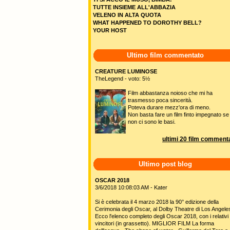
TUTTE INSIEME ALL'ABBAZIA
VELENO IN ALTA QUOTA
WHAT HAPPENED TO DOROTHY BELL?
YOUR HOST
Ultimo film commentato
CREATURE LUMINOSE
TheLegend - voto: 5½
Film abbastanza noioso che mi ha
trasmesso poca sincerità.
Poteva durare mezz'ora di meno.
Non basta fare un film finto impegnato se
non ci sono le basi.
ultimi 20 film commenta
Ultimo post blog
OSCAR 2018
3/6/2018 10:08:03 AM - Kater
Si è celebrata il 4 marzo 2018 la 90° edizione della
Cerimonia degli Oscar, al Dolby Theatre di Los Angele
Ecco l'elenco completo degli Oscar 2018, con i relativi
vincitori (in grassetto). MIGLIOR FILM La forma