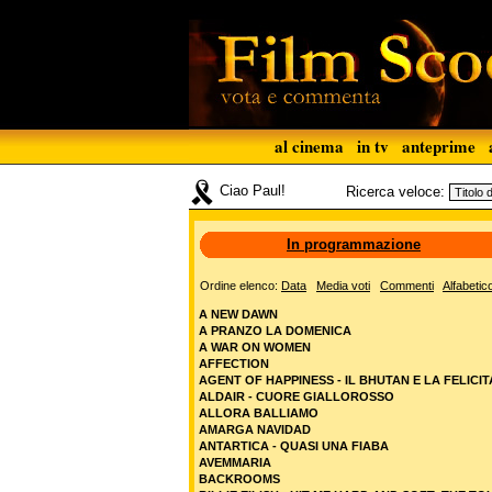
al cinema
in tv
anteprime
Ciao Paul!
Ricerca veloce:
In programmazione
Ordine elenco:
Data
Media voti
Commenti
Alfabetic
A NEW DAWN
A PRANZO LA DOMENICA
A WAR ON WOMEN
AFFECTION
AGENT OF HAPPINESS - IL BHUTAN E LA FELICIT
ALDAIR - CUORE GIALLOROSSO
ALLORA BALLIAMO
AMARGA NAVIDAD
ANTARTICA - QUASI UNA FIABA
AVEMMARIA
BACKROOMS