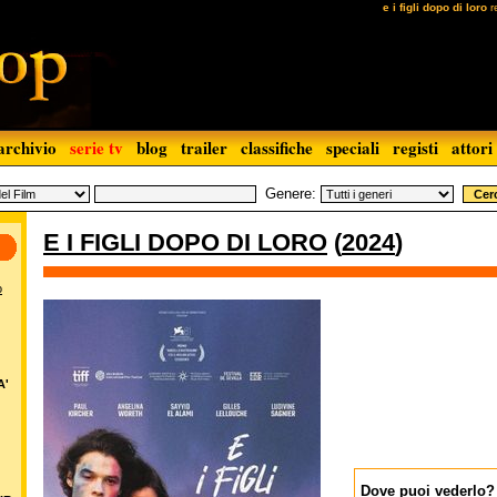
e i figli dopo di loro
r
archivio
serie tv
blog
trailer
classifiche
speciali
registi
attori
Genere:
E I FIGLI DOPO DI LORO
(
2024
)
o
A'
Dove puoi vederlo?