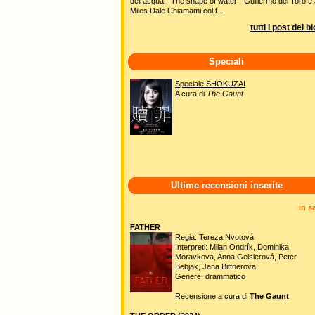
dell'acqua - The shape of water - Guillermo del Toro e 
Miles Dale Chiamami col t...
tutti i post del b
Speciali
Speciale SHOKUZAI
A cura di
The Gaunt
Ultime recensioni inserite
in s
FATHER
Regia: Tereza Nvotová
Interpreti: Milan Ondrík, Dominika
Moravkova, Anna Geislerová, Peter
Bebjak, Jana Bittnerova
Genere: drammatico
Recensione a cura di
The Gaunt