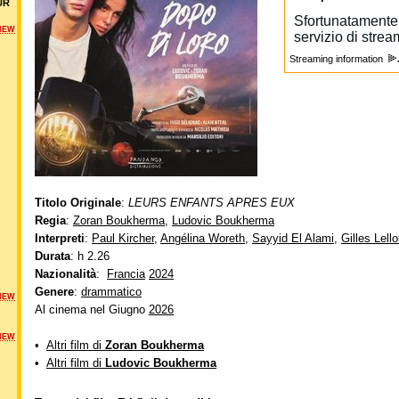
UR
NEW
Streaming information
Titolo Originale
:
LEURS ENFANTS APRES EUX
Regia
:
Zoran Boukherma
,
Ludovic Boukherma
Interpreti
:
Paul Kircher
,
Angélina Woreth
,
Sayyid El Alami
,
Gilles Lell
Durata
: h 2.26
Nazionalità
:
Francia
2024
Genere
:
drammatico
NEW
Al cinema nel Giugno
2026
NEW
•
Altri film di
Zoran Boukherma
•
Altri film di
Ludovic Boukherma