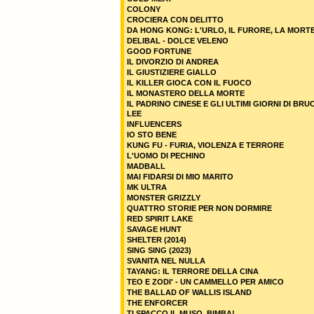
COLONY
CROCIERA CON DELITTO
DA HONG KONG: L'URLO, IL FURORE, LA MORT
DELIBAL - DOLCE VELENO
GOOD FORTUNE
IL DIVORZIO DI ANDREA
IL GIUSTIZIERE GIALLO
IL KILLER GIOCA CON IL FUOCO
IL MONASTERO DELLA MORTE
IL PADRINO CINESE E GLI ULTIMI GIORNI DI BRU
LEE
INFLUENCERS
IO STO BENE
KUNG FU - FURIA, VIOLENZA E TERRORE
L'UOMO DI PECHINO
MADBALL
MAI FIDARSI DI MIO MARITO
MK ULTRA
MONSTER GRIZZLY
QUATTRO STORIE PER NON DORMIRE
RED SPIRIT LAKE
SAVAGE HUNT
SHELTER (2014)
SING SING (2023)
SVANITA NEL NULLA
TAYANG: IL TERRORE DELLA CINA
TEO E ZODI' - UN CAMMELLO PER AMICO
THE BALLAD OF WALLIS ISLAND
THE ENFORCER
TI SPACCO IL MUSO, BIMBA!