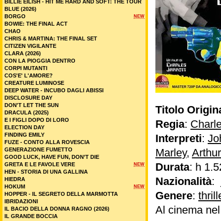
BILLIE EILISH - HIT ME HARD AND SOFT: THE TOUR
BLUE (2026)
BORGO
NEW
BOWIE: THE FINAL ACT
CHAO
CHRIS & MARTINA: THE FINAL SET
CITIZEN VIGILANTE
CLARA (2026)
CON LA PIOGGIA DENTRO
CORPI MUTANTI
COS'E' L'AMORE?
CREATURE LUMINOSE
DEEP WATER - INCUBO DAGLI ABISSI
DISCLOSURE DAY
DON'T LET THE SUN
Titolo Origin
DRACULA (2025)
E I FIGLI DOPO DI LORO
Regia
:
Charle
ELECTION DAY
FINDING EMILY
Interpreti
:
Jo
FUZE - CONTO ALLA ROVESCIA
GENERAZIONE FUMETTO
Marley
,
Arthur
GOOD LUCK, HAVE FUN, DON’T DIE
Durata
: h 1.5
GRETA E LE FAVOLE VERE
NEW
HEN - STORIA DI UNA GALLINA
Nazionalità
:
HIEDRA
HOKUM
NEW
Genere
:
thrill
HOPPER - IL SEGRETO DELLA MARMOTTA
IBRIDAZIONI
Al cinema ne
IL BACIO DELLA DONNA RAGNO (2026)
IL GRANDE BOCCIA