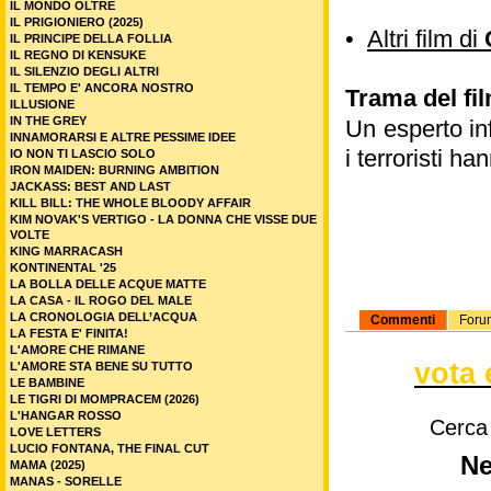
IL MONDO OLTRE
IL PRIGIONIERO (2025)
•
Altri film di
IL PRINCIPE DELLA FOLLIA
IL REGNO DI KENSUKE
IL SILENZIO DEGLI ALTRI
IL TEMPO E' ANCORA NOSTRO
Trama del fi
ILLUSIONE
IN THE GREY
Un esperto in
INNAMORARSI E ALTRE PESSIME IDEE
i terroristi h
IO NON TI LASCIO SOLO
IRON MAIDEN: BURNING AMBITION
JACKASS: BEST AND LAST
KILL BILL: THE WHOLE BLOODY AFFAIR
KIM NOVAK'S VERTIGO - LA DONNA CHE VISSE DUE
VOLTE
KING MARRACASH
KONTINENTAL '25
LA BOLLA DELLE ACQUE MATTE
LA CASA - IL ROGO DEL MALE
LA CRONOLOGIA DELL’ACQUA
Commenti
Foru
LA FESTA E' FINITA!
L'AMORE CHE RIMANE
vota 
L'AMORE STA BENE SU TUTTO
LE BAMBINE
LE TIGRI DI MOMPRACEM (2026)
L'HANGAR ROSSO
Cerca
LOVE LETTERS
LUCIO FONTANA, THE FINAL CUT
Ne
MAMA (2025)
MANAS - SORELLE