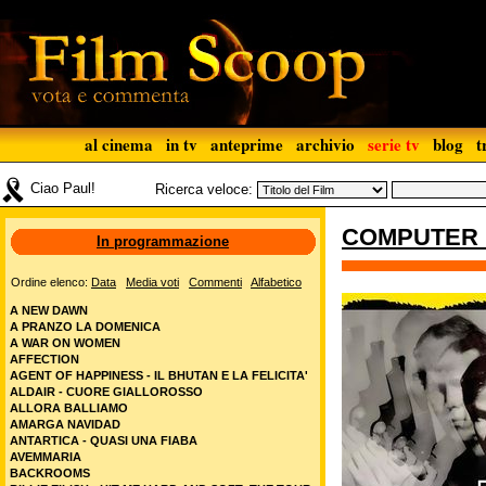
al cinema
in tv
anteprime
archivio
serie tv
blog
t
Ciao Paul!
Ricerca veloce:
COMPUTER 
In programmazione
Ordine elenco:
Data
Media voti
Commenti
Alfabetico
A NEW DAWN
A PRANZO LA DOMENICA
A WAR ON WOMEN
AFFECTION
AGENT OF HAPPINESS - IL BHUTAN E LA FELICITA'
ALDAIR - CUORE GIALLOROSSO
ALLORA BALLIAMO
AMARGA NAVIDAD
ANTARTICA - QUASI UNA FIABA
AVEMMARIA
BACKROOMS