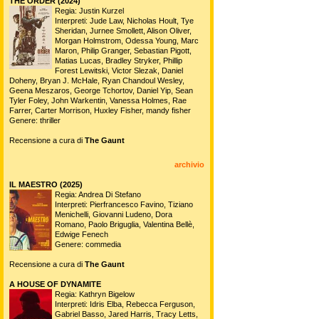
THE ORDER (2024)
Regia: Justin Kurzel
Interpreti: Jude Law, Nicholas Hoult, Tye
Sheridan, Jurnee Smollett, Alison Oliver,
Morgan Holmstrom, Odessa Young, Marc
Maron, Philip Granger, Sebastian Pigott,
Matias Lucas, Bradley Stryker, Phillip
Forest Lewitski, Victor Slezak, Daniel
Doheny, Bryan J. McHale, Ryan Chandoul Wesley,
Geena Meszaros, George Tchortov, Daniel Yip, Sean
Tyler Foley, John Warkentin, Vanessa Holmes, Rae
Farrer, Carter Morrison, Huxley Fisher, mandy fisher
Genere: thriller
Recensione a cura di
The Gaunt
archivio
IL MAESTRO (2025)
Regia: Andrea Di Stefano
Interpreti: Pierfrancesco Favino, Tiziano
Menichelli, Giovanni Ludeno, Dora
Romano, Paolo Briguglia, Valentina Bellè,
Edwige Fenech
Genere: commedia
Recensione a cura di
The Gaunt
A HOUSE OF DYNAMITE
Regia: Kathryn Bigelow
Interpreti: Idris Elba, Rebecca Ferguson,
Gabriel Basso, Jared Harris, Tracy Letts,