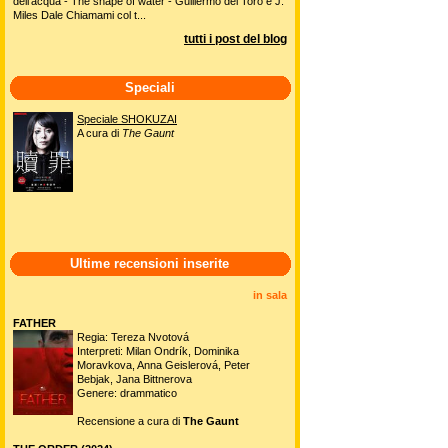
dell'acqua - The shape of water - Guillermo del Toro e J.
Miles Dale Chiamami col t...
tutti i post del blog
Speciali
Speciale SHOKUZAI
A cura di
The Gaunt
Ultime recensioni inserite
in sala
FATHER
Regia: Tereza Nvotová
Interpreti: Milan Ondrík, Dominika
Moravkova, Anna Geislerová, Peter
Bebjak, Jana Bittnerova
Genere: drammatico
Recensione a cura di
The Gaunt