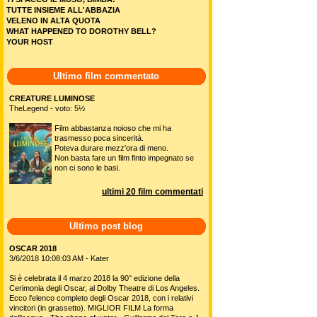
TUTTE INSIEME ALL'ABBAZIA
VELENO IN ALTA QUOTA
WHAT HAPPENED TO DOROTHY BELL?
YOUR HOST
Ultimo film commentato
CREATURE LUMINOSE
TheLegend - voto: 5½
Film abbastanza noioso che mi ha
trasmesso poca sincerità.
Poteva durare mezz'ora di meno.
Non basta fare un film finto impegnato se
non ci sono le basi.
ultimi 20 film commentati
Ultimo post blog
OSCAR 2018
3/6/2018 10:08:03 AM - Kater
Si è celebrata il 4 marzo 2018 la 90° edizione della
Cerimonia degli Oscar, al Dolby Theatre di Los Angeles.
Ecco l'elenco completo degli Oscar 2018, con i relativi
vincitori (in grassetto). MIGLIOR FILM La forma