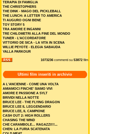
TERAPIA DI FAMIGLIA
THE CHRISTOPHERS
THE DINK - MAGO DEL PICKLEBALL
THE LUNCH: A LETTER TO AMERICA
TI AUGURO OGNI BENE
TOY STORY 5
TRA AMORE E INGANNI
TRE CHILOMETRI ALLA FINE DEL MONDO
TUNER - L’ACCORDATORE
VITTORIO DE SICA - LA VITA IN SCENA
WILLIE PEYOTE - ELEGIA SABAUDA
YALLA PARKOUR
1073236
commenti su
53872
film
Ultimi film inseriti in archivio
A L'ANCIENNE - COME UNA VOLTA
AMIAMOCI FINCHE' SIAMO VIVI
AMORE E PASSIONE A SYLT
BRIVIDI NELLA NOTTE
BRUCE LEE - THE FLYING DRAGON
BRUCE LEE IL LEGGENDARIO
BRUCE LEE, IL CAMPIONE
CASH OUT 2: HIGH ROLLERS
CHASING THE WIND
CHE CARAMBOLE… RAGAZZI!!!...
CHEN: LA FURIA SCATENATA
COLD MEAT