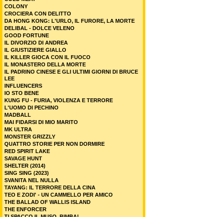
COLONY
CROCIERA CON DELITTO
DA HONG KONG: L'URLO, IL FURORE, LA MORTE
DELIBAL - DOLCE VELENO
GOOD FORTUNE
IL DIVORZIO DI ANDREA
IL GIUSTIZIERE GIALLO
IL KILLER GIOCA CON IL FUOCO
IL MONASTERO DELLA MORTE
IL PADRINO CINESE E GLI ULTIMI GIORNI DI BRUCE
LEE
INFLUENCERS
IO STO BENE
KUNG FU - FURIA, VIOLENZA E TERRORE
L'UOMO DI PECHINO
MADBALL
MAI FIDARSI DI MIO MARITO
MK ULTRA
MONSTER GRIZZLY
QUATTRO STORIE PER NON DORMIRE
RED SPIRIT LAKE
SAVAGE HUNT
SHELTER (2014)
SING SING (2023)
SVANITA NEL NULLA
TAYANG: IL TERRORE DELLA CINA
TEO E ZODI' - UN CAMMELLO PER AMICO
THE BALLAD OF WALLIS ISLAND
THE ENFORCER
TI SPACCO IL MUSO, BIMBA!