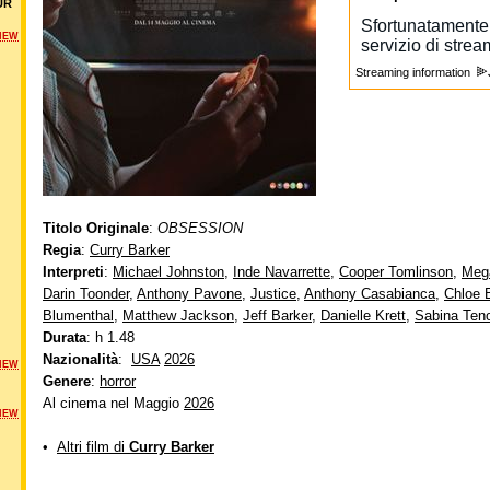
UR
NEW
Streaming information
Titolo Originale
:
OBSESSION
Regia
:
Curry Barker
Interpreti
:
Michael Johnston
,
Inde Navarrette
,
Cooper Tomlinson
,
Meg
Darin Toonder
,
Anthony Pavone
,
Justice
,
Anthony Casabianca
,
Chloe 
Blumenthal
,
Matthew Jackson
,
Jeff Barker
,
Danielle Krett
,
Sabina Teno
Durata
: h 1.48
Nazionalità
:
USA
2026
NEW
Genere
:
horror
Al cinema nel Maggio
2026
NEW
•
Altri film di
Curry Barker