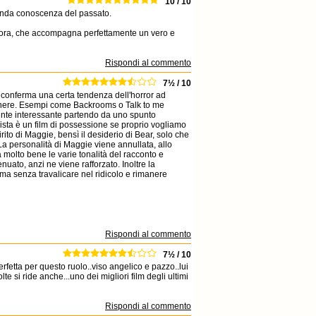
10 / 10
fonda conoscenza del passato.
sonora, che accompagna perfettamente un vero e
Rispondi al commento
7½ / 10
 conferma una certa tendenza dell'horror ad
 genere. Esempi come Backrooms o Talk to me
ente interessante partendo da uno spunto
ista è un film di possessione se proprio vogliamo
rito di Maggie, bensì il desiderio di Bear, solo che
La personalità di Maggie viene annullata, allo
 molto bene le varie tonalità del racconto e
ato, anzi ne viene rafforzato. Inoltre la
ma senza travalicare nel ridicolo e rimanere
Rispondi al commento
7½ / 10
rfetta per questo ruolo..viso angelico e pazzo..lui
te si ride anche...uno dei migliori film degli ultimi
Rispondi al commento