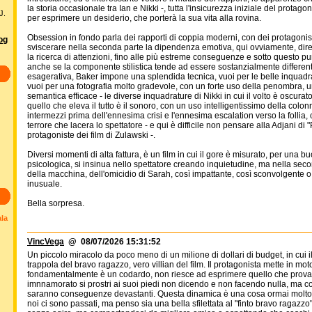
la storia occasionale tra Ian e Nikki -, tutta l'insicurezza iniziale del pro
J.
per esprimere un desiderio, che porterà la sua vita alla rovina.
Obsession in fondo parla dei rapporti di coppia moderni, con dei protagonisti
log
sviscerare nella seconda parte la dipendenza emotiva, qui ovviamente, dire
la ricerca di attenzioni, fino alle più estreme conseguenze e sotto questo pun
anche se la componente stilistica tende ad essere sostanzialmente differ
esagerativa, Baker impone una splendida tecnica, vuoi per le belle inquadrat
vuoi per una fotografia molto gradevole, con un forte uso della penombra, u
semantica efficace - le diverse inquadrature di Nikki in cui il volto è oscurat
quello che eleva il tutto è il sonoro, con un uso intelligentissimo della colon
intermezzi prima dell'ennesima crisi e l'ennesima escalation verso la follia
terrore che lacera lo spettatore - e qui è difficile non pensare alla Adjani d
protagoniste dei film di Zulawski -.
Diversi momenti di alta fattura, è un film in cui il gore è misurato, per una 
psicologica, si insinua nello spettatore creando inquietudine, ma nella sec
della macchina, dell'omicidio di Sarah, così impattante, così sconvolgente o l'
inusuale.
Bella sorpresa.
ala
VincVega
@ 08/07/2026 15:31:52
Un piccolo miracolo da poco meno di un milione di dollari di budget, in cui 
trappola del bravo ragazzo, vero villian del film. Il protagonista mette in mot
fondamentalmente è un codardo, non riesce ad esprimere quello che prova e
imnnamorato si prostri ai suoi piedi non dicendo e non facendo nulla, ma co
saranno conseguenze devastanti. Questa dinamica è una cosa ormai molto fr
noi ci sono passati, ma penso sia una bella sfilettata al "finto bravo ragazzo