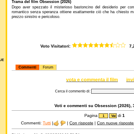
Trama del film Obsession (2026)
Dopo aver spezzato il misterioso bastoncino del desiderio per co
romantico senza speranza ottiene esattamente ciò che ha chiesto ma
prezzo sinistro e pericoloso.
Voto Visitatori:
7,28
DUE
Commenti
Forum
vota e commenta il film
inv
Cerca il commento di:
Voti e commenti su Obsession (2026), 3
Pagina
di
1
Commenti:
Tutti
|
|
Con risposte
|
Con nuove risposte d