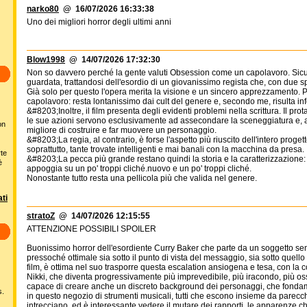
narko80
@ 16/07/2026 16:33:38
Uno dei migliori horror degli ultimi anni
Blow1998
@ 14/07/2026 17:32:30
Non so davvero perché la gente valuti Obsession come un capolavoro. Sicu
guardata, trattandosi dell'esordio di un giovanissimo regista che, con due spi
Già solo per questo l'opera merita la visione e un sincero apprezzamento. 
capolavoro: resta lontanissimo dai cult del genere e, secondo me, risulta inf
&#8203;Inoltre, il film presenta degli evidenti problemi nella scrittura. Il p
le sue azioni servono esclusivamente ad assecondare la sceneggiatura e, 
on
migliore di costruire e far muovere un personaggio.
&#8203;La regia, al contrario, è forse l'aspetto più riuscito dell'intero proget
soprattutto, tante trovate intelligenti e mai banali con la macchina da presa.
rte
&#8203;La pecca più grande restano quindi la storia e la caratterizzazione: n
è
appoggia su un po' troppi cliché.nuovo e un po' troppi cliché.
Nonostante tutto resta una pellicola più che valida nel genere.
ti
stratoZ
@ 14/07/2026 12:15:55
ATTENZIONE POSSIBILI SPOILER
Buonissimo horror dell'esordiente Curry Baker che parte da un soggetto sem
pressoché ottimale sia sotto il punto di vista del messaggio, sia sotto quello 
film, è ottima nel suo trasporre questa escalation ansiogena e tesa, con la 
Nikki, che diventa progressivamente più imprevedibile, più iracondo, più os
capace di creare anche un discreto background dei personaggi, che fondamen
s.
in questo negozio di strumenti musicali, tutti che escono insieme da parecchi
intrecciano, ed è interessante vedere il mutare dei rapporti, le apparenze c