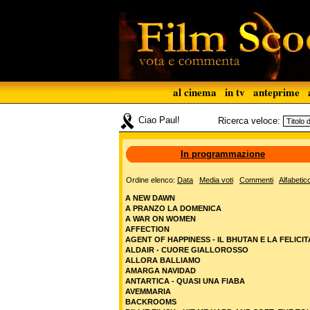
al cinema
in tv
anteprime
Ciao Paul!
Ricerca veloce:
In programmazione
Ordine elenco:
Data
Media voti
Commenti
Alfabetic
A NEW DAWN
A PRANZO LA DOMENICA
A WAR ON WOMEN
AFFECTION
AGENT OF HAPPINESS - IL BHUTAN E LA FELICIT
ALDAIR - CUORE GIALLOROSSO
ALLORA BALLIAMO
AMARGA NAVIDAD
ANTARTICA - QUASI UNA FIABA
AVEMMARIA
BACKROOMS