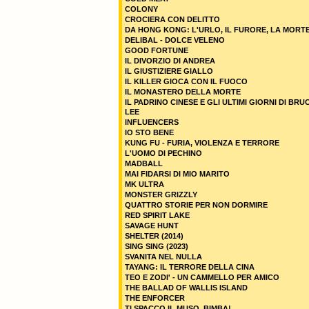
COLONY
CROCIERA CON DELITTO
DA HONG KONG: L'URLO, IL FURORE, LA MORT
DELIBAL - DOLCE VELENO
GOOD FORTUNE
IL DIVORZIO DI ANDREA
IL GIUSTIZIERE GIALLO
IL KILLER GIOCA CON IL FUOCO
IL MONASTERO DELLA MORTE
IL PADRINO CINESE E GLI ULTIMI GIORNI DI BRU
LEE
INFLUENCERS
IO STO BENE
KUNG FU - FURIA, VIOLENZA E TERRORE
L'UOMO DI PECHINO
MADBALL
MAI FIDARSI DI MIO MARITO
MK ULTRA
MONSTER GRIZZLY
QUATTRO STORIE PER NON DORMIRE
RED SPIRIT LAKE
SAVAGE HUNT
SHELTER (2014)
SING SING (2023)
SVANITA NEL NULLA
TAYANG: IL TERRORE DELLA CINA
TEO E ZODI' - UN CAMMELLO PER AMICO
THE BALLAD OF WALLIS ISLAND
THE ENFORCER
TI SPACCO IL MUSO, BIMBA!