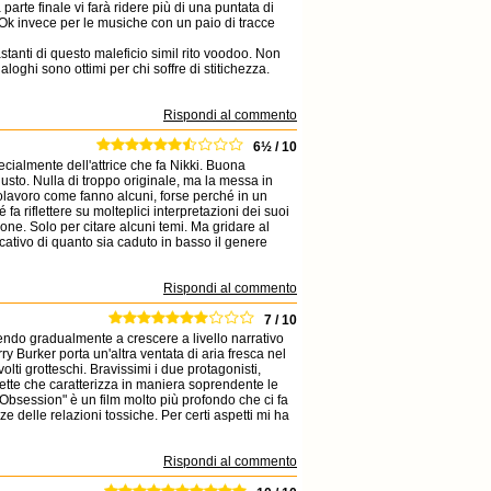
arte finale vi farà ridere più di una puntata di
. Ok invece per le musiche con un paio di tracce
stanti di questo maleficio simil rito voodoo. Non
aloghi sono ottimi per chi soffre di stitichezza.
Rispondi al commento
6½ / 10
cialmente dell'attrice che fa Nikki. Buona
usto. Nulla di troppo originale, ma la messa in
olavoro come fanno alcuni, forse perché in un
a riflettere su molteplici interpretazioni dei suoi
one. Solo per citare alcuni temi. Ma gridare al
cativo di quanto sia caduto in basso il genere
Rispondi al commento
7 / 10
cendo gradualmente a crescere a livello narrativo
rry Burker porta un'altra ventata di aria fresca nel
ti grotteschi. Bravissimi i due protagonisti,
rette che caratterizza in maniera soprendente le
"Obsession" è un film molto più profondo che ci fa
ze delle relazioni tossiche. Per certi aspetti mi ha
Rispondi al commento