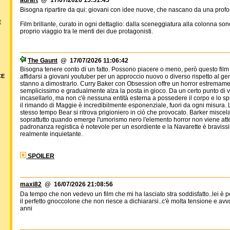
adrart
@ 17/07/2026 15:51:45
Bisogna ripartire da qui: giovani con idee nuove, che nascano da una pro
E
Film brillante, curato in ogni dettaglio: dalla sceneggiatura alla colonna 
proprio viaggio tra le menti dei due protagonisti.
The Gaunt
@ 17/07/2026 11:06:42
Bisogna tenere conto di un fatto. Possono piacere o meno, però questo film
CE
affidarsi a giovani youtuber per un approccio nuovo o diverso rispetto al
stanno a dimostrarlo. Curry Baker con Obsession offre un horror estremam
semplicissimo e gradualmente alza la posta in gioco. Da un certo punto di v
incasellarlo, ma non c'è nessuna entità esterna a possedere il corpo e lo spi
il rimando di Maggie è incredibilmente esponenziale, fuori da ogni misura. 
stesso tempo Bear si ritrova prigioniero in ciò che provocato. Barker miscela
soprattutto quando emerge l'umorismo nero l'elemento horror non viene attenu
padronanza registica è notevole per un esordiente e la Navarette è bravissi
realmente inquietante.
SPOILER
maxi82
@ 16/07/2026 21:08:56
Da tempo che non vedevo un film che mi ha lasciato stra soddisfatto..lei è pe
il perfetto gnoccolone che non riesce a dichiararsi..c'è molta tensione e avvol
anni