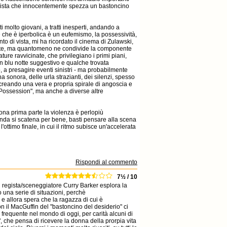
tagonista che innocentemente spezza un bastoncino
 molto giovani, a tratti inesperti, andando a
 che è iperbolica è un eufemismo, la possessività,
to di vista, mi ha ricordato il cinema di Zulawski,
ente, ma quantomeno ne condivide la componente
ure ravvicinate, che privilegiano i primi piani,
n blu notte suggestivo e qualche trovata
o, a presagire eventi sinistri - ma probabilmente
na sonora, delle urla strazianti, dei silenzi, spesso
, creando una vera e propria spirale di angoscia e
i "Possession", ma anche a diverse altre
buona prima parte la violenza è perlopiù
onda si scatena per bene, basti pensare alla scena
ottimo finale, in cui il ritmo subisce un'accelerata
Rispondi al commento
7½ / 10
il regista/sceneggiatore Curry Barker esplora la
o una serie di situazioni, perchè
 allora spera che la ragazza di cui è
n il MacGuffin del "bastoncino del desiderio" ci
equente nel mondo di oggi, per carità alcuni di
", che pensa di ricevere la donna della prorpia vita