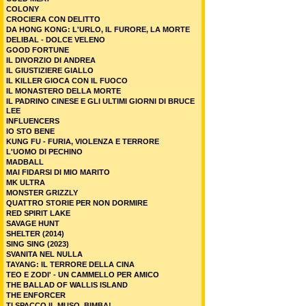
COLONY
CROCIERA CON DELITTO
DA HONG KONG: L'URLO, IL FURORE, LA MORTE
DELIBAL - DOLCE VELENO
GOOD FORTUNE
IL DIVORZIO DI ANDREA
IL GIUSTIZIERE GIALLO
IL KILLER GIOCA CON IL FUOCO
IL MONASTERO DELLA MORTE
IL PADRINO CINESE E GLI ULTIMI GIORNI DI BRUCE
LEE
INFLUENCERS
IO STO BENE
KUNG FU - FURIA, VIOLENZA E TERRORE
L'UOMO DI PECHINO
MADBALL
MAI FIDARSI DI MIO MARITO
MK ULTRA
MONSTER GRIZZLY
QUATTRO STORIE PER NON DORMIRE
RED SPIRIT LAKE
SAVAGE HUNT
SHELTER (2014)
SING SING (2023)
SVANITA NEL NULLA
TAYANG: IL TERRORE DELLA CINA
TEO E ZODI' - UN CAMMELLO PER AMICO
THE BALLAD OF WALLIS ISLAND
THE ENFORCER
TI SPACCO IL MUSO, BIMBA!