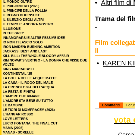
•
Altri film di
IL MONDO OLTRE
IL PRIGIONIERO (2025)
IL PRINCIPE DELLA FOLLIA
IL REGNO DI KENSUKE
Trama del fi
IL SILENZIO DEGLI ALTRI
IL TEMPO E' ANCORA NOSTRO
-
ILLUSIONE
IN THE GREY
INNAMORARSI E ALTRE PESSIME IDEE
Film colleg
IO NON TI LASCIO SOLO
IRON MAIDEN: BURNING AMBITION
II
JACKASS: BEST AND LAST
KILL BILL: THE WHOLE BLOODY AFFAIR
KIM NOVAK'S VERTIGO - LA DONNA CHE VISSE DUE
•
KAREN KI
VOLTE
KING MARRACASH
KONTINENTAL '25
LA BOLLA DELLE ACQUE MATTE
LA CASA - IL ROGO DEL MALE
LA CRONOLOGIA DELL’ACQUA
LA FESTA E' FINITA!
L'AMORE CHE RIMANE
L'AMORE STA BENE SU TUTTO
Commenti
Foru
LE BAMBINE
LE TIGRI DI MOMPRACEM (2026)
L'HANGAR ROSSO
vota 
LOVE LETTERS
LUCIO FONTANA, THE FINAL CUT
MAMA (2025)
MANAS - SORELLE
Cerca