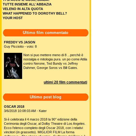
TUTTE INSIEME ALL'ABBAZIA
VELENO IN ALTA QUOTA
WHAT HAPPENED TO DOROTHY BELL?
YOUR HOST
Ultimo film commentato
FREDDY VS JASON
Guy Picciotto - voto: 8
Non si puo mettere meno di 8 ...perchè è
nostalgia e mitologia pura. un po come Attila
contro Nerone, Ted Bundy vs Jeffrey
Dahmer, George Soros vs Bill Gates.
ultimi 20 film commentati
Ultimo post blog
OSCAR 2018
3/6/2018 10:08:03 AM - Kater
Si è celebrata il 4 marzo 2018 la 90° edizione della
Cerimonia degli Oscar, al Dolby Theatre di Los Angeles.
Ecco l'elenco completo degli Oscar 2018, con i relativi
vincitori (in grassetto). MIGLIOR FILM La forma