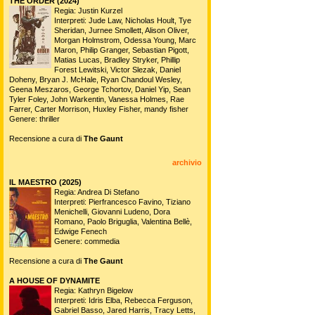
THE ORDER (2024)
Regia: Justin Kurzel
Interpreti: Jude Law, Nicholas Hoult, Tye
Sheridan, Jurnee Smollett, Alison Oliver,
Morgan Holmstrom, Odessa Young, Marc
Maron, Philip Granger, Sebastian Pigott,
Matias Lucas, Bradley Stryker, Phillip
Forest Lewitski, Victor Slezak, Daniel
Doheny, Bryan J. McHale, Ryan Chandoul Wesley,
Geena Meszaros, George Tchortov, Daniel Yip, Sean
Tyler Foley, John Warkentin, Vanessa Holmes, Rae
Farrer, Carter Morrison, Huxley Fisher, mandy fisher
Genere: thriller
Recensione a cura di
The Gaunt
archivio
IL MAESTRO (2025)
Regia: Andrea Di Stefano
Interpreti: Pierfrancesco Favino, Tiziano
Menichelli, Giovanni Ludeno, Dora
Romano, Paolo Briguglia, Valentina Bellè,
Edwige Fenech
Genere: commedia
Recensione a cura di
The Gaunt
A HOUSE OF DYNAMITE
Regia: Kathryn Bigelow
Interpreti: Idris Elba, Rebecca Ferguson,
Gabriel Basso, Jared Harris, Tracy Letts,