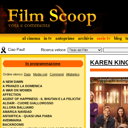
al cinema
in tv
anteprime
archivio
serie tv
blog
t
Ciao Paul!
Ricerca veloce:
KAREN KING
In programmazione
Ordine elenco:
Data
Media voti
Commenti
Alfabetico
A NEW DAWN
A PRANZO LA DOMENICA
A WAR ON WOMEN
AFFECTION
AGENT OF HAPPINESS - IL BHUTAN E LA FELICITA'
ALDAIR - CUORE GIALLOROSSO
ALLORA BALLIAMO
AMARGA NAVIDAD
ANTARTICA - QUASI UNA FIABA
AVEMMARIA
BACKROOMS