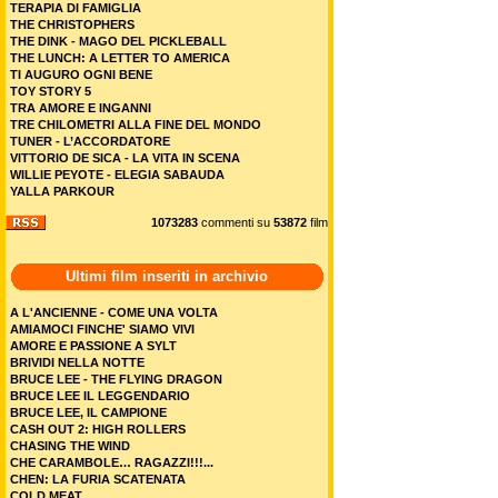
TERAPIA DI FAMIGLIA
THE CHRISTOPHERS
THE DINK - MAGO DEL PICKLEBALL
THE LUNCH: A LETTER TO AMERICA
TI AUGURO OGNI BENE
TOY STORY 5
TRA AMORE E INGANNI
TRE CHILOMETRI ALLA FINE DEL MONDO
TUNER - L’ACCORDATORE
VITTORIO DE SICA - LA VITA IN SCENA
WILLIE PEYOTE - ELEGIA SABAUDA
YALLA PARKOUR
1073283
commenti su
53872
film
Ultimi film inseriti in archivio
A L'ANCIENNE - COME UNA VOLTA
AMIAMOCI FINCHE' SIAMO VIVI
AMORE E PASSIONE A SYLT
BRIVIDI NELLA NOTTE
BRUCE LEE - THE FLYING DRAGON
BRUCE LEE IL LEGGENDARIO
BRUCE LEE, IL CAMPIONE
CASH OUT 2: HIGH ROLLERS
CHASING THE WIND
CHE CARAMBOLE… RAGAZZI!!!...
CHEN: LA FURIA SCATENATA
COLD MEAT