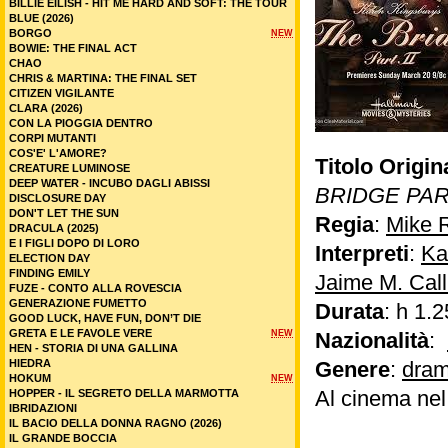
BILLIE EILISH - HIT ME HARD AND SOFT: THE TOUR
BLUE (2026)
BORGO
NEW
BOWIE: THE FINAL ACT
CHAO
CHRIS & MARTINA: THE FINAL SET
CITIZEN VIGILANTE
CLARA (2026)
CON LA PIOGGIA DENTRO
CORPI MUTANTI
COS'E' L'AMORE?
Titolo Origin
CREATURE LUMINOSE
DEEP WATER - INCUBO DAGLI ABISSI
BRIDGE PAR
DISCLOSURE DAY
DON'T LET THE SUN
Regia
:
Mike 
DRACULA (2025)
E I FIGLI DOPO DI LORO
Interpreti
:
Ka
ELECTION DAY
FINDING EMILY
Jaime M. Call
FUZE - CONTO ALLA ROVESCIA
GENERAZIONE FUMETTO
Durata
: h 1.2
GOOD LUCK, HAVE FUN, DON’T DIE
GRETA E LE FAVOLE VERE
NEW
Nazionalità
:
HEN - STORIA DI UNA GALLINA
HIEDRA
Genere
:
dram
HOKUM
NEW
Al cinema ne
HOPPER - IL SEGRETO DELLA MARMOTTA
IBRIDAZIONI
IL BACIO DELLA DONNA RAGNO (2026)
IL GRANDE BOCCIA