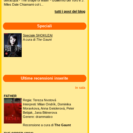
dell'acqua - The shape of water - Guillermo del Toro e J.
Miles Dale Chiamami col t...
tutti i post del blog
Speciali
Speciale SHOKUZAI
A cura di
The Gaunt
Ultime recensioni inserite
in sala
FATHER
Regia: Tereza Nvotová
Interpreti: Milan Ondrík, Dominika
Moravkova, Anna Geislerová, Peter
Bebjak, Jana Bittnerova
Genere: drammatico
Recensione a cura di
The Gaunt