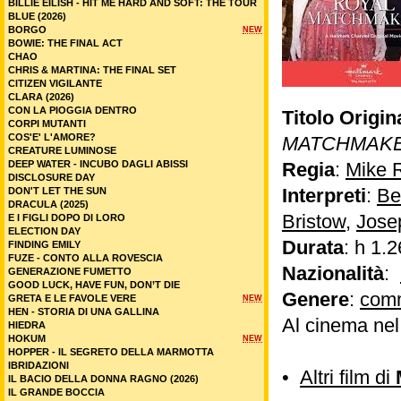
BILLIE EILISH - HIT ME HARD AND SOFT: THE TOUR
BLUE (2026)
BORGO
NEW
BOWIE: THE FINAL ACT
CHAO
CHRIS & MARTINA: THE FINAL SET
CITIZEN VIGILANTE
CLARA (2026)
CON LA PIOGGIA DENTRO
Titolo Origin
CORPI MUTANTI
COS'E' L'AMORE?
MATCHMAK
CREATURE LUMINOSE
DEEP WATER - INCUBO DAGLI ABISSI
Regia
:
Mike 
DISCLOSURE DAY
Interpreti
:
Be
DON'T LET THE SUN
DRACULA (2025)
Bristow
,
Jose
E I FIGLI DOPO DI LORO
ELECTION DAY
Durata
: h 1.2
FINDING EMILY
FUZE - CONTO ALLA ROVESCIA
Nazionalità
:
GENERAZIONE FUMETTO
GOOD LUCK, HAVE FUN, DON’T DIE
Genere
:
com
GRETA E LE FAVOLE VERE
NEW
HEN - STORIA DI UNA GALLINA
Al cinema ne
HIEDRA
HOKUM
NEW
HOPPER - IL SEGRETO DELLA MARMOTTA
IBRIDAZIONI
•
Altri film di
IL BACIO DELLA DONNA RAGNO (2026)
IL GRANDE BOCCIA