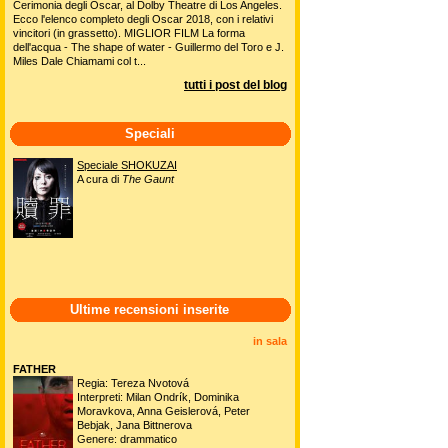
Cerimonia degli Oscar, al Dolby Theatre di Los Angeles.
Ecco l'elenco completo degli Oscar 2018, con i relativi
vincitori (in grassetto). MIGLIOR FILM La forma
dell'acqua - The shape of water - Guillermo del Toro e J.
Miles Dale Chiamami col t...
tutti i post del blog
Speciali
Speciale SHOKUZAI
A cura di
The Gaunt
Ultime recensioni inserite
in sala
FATHER
Regia: Tereza Nvotová
Interpreti: Milan Ondrík, Dominika
Moravkova, Anna Geislerová, Peter
Bebjak, Jana Bittnerova
Genere: drammatico