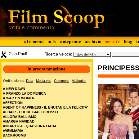
al cinema
in tv
anteprime
archivio
serie tv
blog
t
Ciao Paul!
Ricerca veloce:
PRINCIPES
In programmazione
Ordine elenco:
Data
Media voti
Commenti
Alfabetico
A NEW DAWN
A PRANZO LA DOMENICA
A WAR ON WOMEN
AFFECTION
AGENT OF HAPPINESS - IL BHUTAN E LA FELICITA'
ALDAIR - CUORE GIALLOROSSO
ALLORA BALLIAMO
AMARGA NAVIDAD
ANTARTICA - QUASI UNA FIABA
AVEMMARIA
BACKROOMS