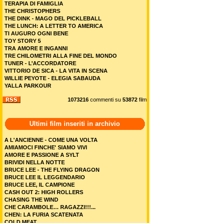
TERAPIA DI FAMIGLIA
THE CHRISTOPHERS
THE DINK - MAGO DEL PICKLEBALL
THE LUNCH: A LETTER TO AMERICA
TI AUGURO OGNI BENE
TOY STORY 5
TRA AMORE E INGANNI
TRE CHILOMETRI ALLA FINE DEL MONDO
TUNER - L’ACCORDATORE
VITTORIO DE SICA - LA VITA IN SCENA
WILLIE PEYOTE - ELEGIA SABAUDA
YALLA PARKOUR
1073216
commenti su
53872
film
Ultimi film inseriti in archivio
A L'ANCIENNE - COME UNA VOLTA
AMIAMOCI FINCHE' SIAMO VIVI
AMORE E PASSIONE A SYLT
BRIVIDI NELLA NOTTE
BRUCE LEE - THE FLYING DRAGON
BRUCE LEE IL LEGGENDARIO
BRUCE LEE, IL CAMPIONE
CASH OUT 2: HIGH ROLLERS
CHASING THE WIND
CHE CARAMBOLE… RAGAZZI!!!...
CHEN: LA FURIA SCATENATA
COLD MEAT