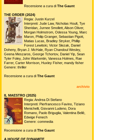
Recensione a cura di
The Gaunt
THE ORDER (2024)
Regia: Justin Kurzel
Interpreti: Jude Law, Nicholas Hoult, Tye
Sheridan, Jurnee Smollett, Alison Oliver,
Morgan Holmstrom, Odessa Young, Marc
Maron, Philip Granger, Sebastian Pigott,
Matias Lucas, Bradley Stryker, Phillip
Forest Lewitski, Victor Slezak, Daniel
Doheny, Bryan J. McHale, Ryan Chandoul Wesley,
Geena Meszaros, George Tchortov, Daniel Yip, Sean
Tyler Foley, John Warkentin, Vanessa Holmes, Rae
Farrer, Carter Morrison, Huxley Fisher, mandy fisher
Genere: thriller
Recensione a cura di
The Gaunt
archivio
IL MAESTRO (2025)
Regia: Andrea Di Stefano
Interpreti: Pierfrancesco Favino, Tiziano
Menichelli, Giovanni Ludeno, Dora
Romano, Paolo Briguglia, Valentina Bellè,
Edwige Fenech
Genere: commedia
Recensione a cura di
The Gaunt
A HOUSE OF DYNAMITE