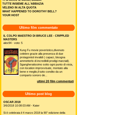
TUTTE INSIEME ALL'ABBAZIA
VELENO IN ALTA QUOTA
WHAT HAPPENED TO DOROTHY BELL?
YOUR HOST
Ultimo film commentato
IL COLPO MAESTRO DI BRUCE LEE - CRIPPLED
MASTERS
alex94 - voto: 5
Kung Fu movie poveristico,divenuto
celebre grazie alla presenza di due
protagonisti invalidi ( capaci, bisogna
ammetterlo di incredibili prodigi marziali).
Sgangheratissimo sotto ogni punto di vista,
con location improvvisate, montato alla
bene e meglio,il tutto condito da un
comparto sonoro de...
ultimi 20 film commentati
Ultimo post blog
OSCAR 2018
3/6/2018 10:08:03 AM - Kater
Si è celebrata il 4 marzo 2018 la 90° edizione della