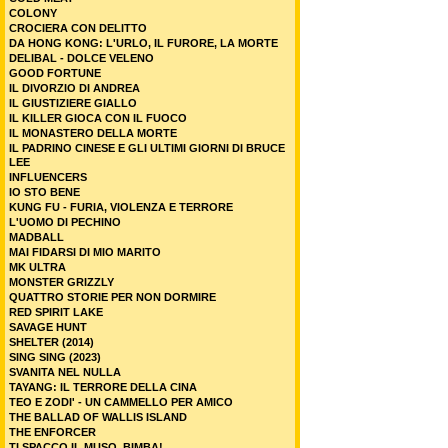
COLONY
CROCIERA CON DELITTO
DA HONG KONG: L'URLO, IL FURORE, LA MORTE
DELIBAL - DOLCE VELENO
GOOD FORTUNE
IL DIVORZIO DI ANDREA
IL GIUSTIZIERE GIALLO
IL KILLER GIOCA CON IL FUOCO
IL MONASTERO DELLA MORTE
IL PADRINO CINESE E GLI ULTIMI GIORNI DI BRUCE
LEE
INFLUENCERS
IO STO BENE
KUNG FU - FURIA, VIOLENZA E TERRORE
L'UOMO DI PECHINO
MADBALL
MAI FIDARSI DI MIO MARITO
MK ULTRA
MONSTER GRIZZLY
QUATTRO STORIE PER NON DORMIRE
RED SPIRIT LAKE
SAVAGE HUNT
SHELTER (2014)
SING SING (2023)
SVANITA NEL NULLA
TAYANG: IL TERRORE DELLA CINA
TEO E ZODI' - UN CAMMELLO PER AMICO
THE BALLAD OF WALLIS ISLAND
THE ENFORCER
TI SPACCO IL MUSO, BIMBA!