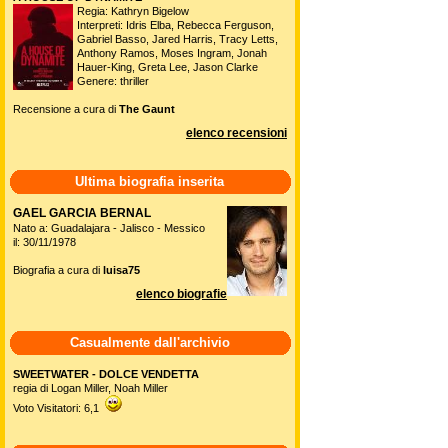
Regia: Kathryn Bigelow
Interpreti: Idris Elba, Rebecca Ferguson,
Gabriel Basso, Jared Harris, Tracy Letts,
Anthony Ramos, Moses Ingram, Jonah
Hauer-King, Greta Lee, Jason Clarke
Genere: thriller
Recensione a cura di
The Gaunt
elenco recensioni
Ultima biografia inserita
GAEL GARCIA BERNAL
Nato a: Guadalajara - Jalisco - Messico
il: 30/11/1978
Biografia a cura di
luisa75
elenco biografie
Casualmente dall'archivio
SWEETWATER - DOLCE VENDETTA
regia di Logan Miller, Noah Miller
Voto Visitatori: 6,1