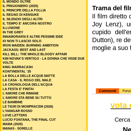
IL MONDO OLTRE
IL PRIGIONIERO (2025)
Trama del fi
IL PRINCIPE DELLA FOLLIA
Il film diret
IL REGNO DI KENSUKE
IL SILENZIO DEGLI ALTRI
Joy Lenz), u
IL TEMPO E' ANCORA NOSTRO
ILLUSIONE
cupido dell'
IN THE GREY
INNAMORARSI E ALTRE PESSIME IDEE
Dutton), re de
IO NON TI LASCIO SOLO
IRON MAIDEN: BURNING AMBITION
moglie a suo f
JACKASS: BEST AND LAST
KILL BILL: THE WHOLE BLOODY AFFAIR
KIM NOVAK'S VERTIGO - LA DONNA CHE VISSE DUE
VOLTE
KING MARRACASH
KONTINENTAL '25
LA BOLLA DELLE ACQUE MATTE
LA CASA - IL ROGO DEL MALE
LA CRONOLOGIA DELL’ACQUA
LA FESTA E' FINITA!
Commenti
Foru
L'AMORE CHE RIMANE
L'AMORE STA BENE SU TUTTO
LE BAMBINE
vota 
LE TIGRI DI MOMPRACEM (2026)
L'HANGAR ROSSO
LOVE LETTERS
Cerca
LUCIO FONTANA, THE FINAL CUT
MAMA (2025)
Ne
MANAS - SORELLE