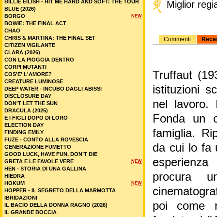
BILLIE EILISH - HIT ME HARD AND SOFT: THE TOUR
Miglior regi
BLUE (2026)
BORGO
NEW
BOWIE: THE FINAL ACT
CHAO
CHRIS & MARTINA: THE FINAL SET
Commenti
Rece
CITIZEN VIGILANTE
CLARA (2026)
CON LA PIOGGIA DENTRO
CORPI MUTANTI
Truffaut (19
COS'E' L'AMORE?
CREATURE LUMINOSE
istituzioni 
DEEP WATER - INCUBO DAGLI ABISSI
DISCLOSURE DAY
nel lavoro.
DON'T LET THE SUN
DRACULA (2025)
Fonda un c
E I FIGLI DOPO DI LORO
ELECTION DAY
famiglia. Ri
FINDING EMILY
FUZE - CONTO ALLA ROVESCIA
da cui lo fa
GENERAZIONE FUMETTO
GOOD LUCK, HAVE FUN, DON’T DIE
esperienza 
GRETA E LE FAVOLE VERE
NEW
HEN - STORIA DI UNA GALLINA
procura u
HIEDRA
HOKUM
NEW
cinematograf
HOPPER - IL SEGRETO DELLA MARMOTTA
IBRIDAZIONI
poi come r
IL BACIO DELLA DONNA RAGNO (2026)
IL GRANDE BOCCIA