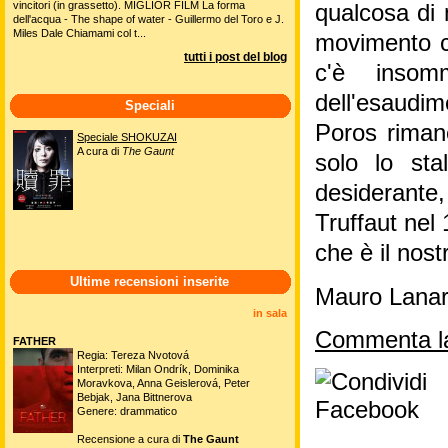
vincitori (in grassetto). MIGLIOR FILM La forma
qualcosa di 
dell'acqua - The shape of water - Guillermo del Toro e J.
Miles Dale Chiamami col t...
movimento c'
tutti i post del blog
c'è insom
dell'esaudim
Speciali
Poros rimane
Speciale SHOKUZAI
A cura di
The Gaunt
solo lo sta
desiderante, 
Truffaut nel
che è il nost
Ultime recensioni inserite
Mauro Lanar
in sala
Commenta la
FATHER
Regia: Tereza Nvotová
Interpreti: Milan Ondrík, Dominika
Moravkova, Anna Geislerová, Peter
Bebjak, Jana Bittnerova
Genere: drammatico
Recensione a cura di
The Gaunt