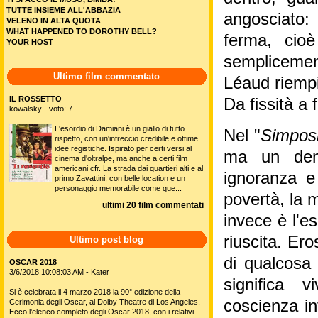
TUTTE INSIEME ALL'ABBAZIA
angosciato:
VELENO IN ALTA QUOTA
WHAT HAPPENED TO DOROTHY BELL?
ferma, cio
YOUR HOST
semplicement
Ultimo film commentato
Léaud riemp
IL ROSSETTO
Da fissità a 
kowalsky - voto: 7
L'esordio di Damiani è un giallo di tutto
Nel "
Simpos
rispetto, con un'intreccio credibile e ottime
idee registiche. Ispirato per certi versi al
ma un demo
cinema d'oltralpe, ma anche a certi film
americani cfr. La strada dai quartieri alti e al
ignoranza e
primo Zavattini, con belle location e un
personaggio memorabile come que...
povertà, la 
ultimi 20 film commentati
invece è l'es
riuscita. Ero
Ultimo post blog
di qualcosa
OSCAR 2018
3/6/2018 10:08:03 AM - Kater
significa v
Si è celebrata il 4 marzo 2018 la 90° edizione della
coscienza in
Cerimonia degli Oscar, al Dolby Theatre di Los Angeles.
Ecco l'elenco completo degli Oscar 2018, con i relativi