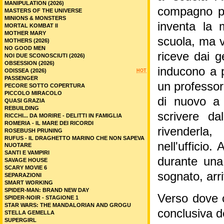
MANIPULATION (2026)
compagno pe
MASTERS OF THE UNIVERSE
MINIONS & MONSTERS
inventa la 
MORTAL KOMBAT II
MOTHER MARY
scuola, ma v
MOTHERS (2026)
NO GOOD MEN
riceve dai ge
NOI DUE SCONOSCIUTI (2026)
OBSESSION (2026)
inducono a 
ODISSEA (2026)
HOT
PASSENGER
un professor
PECORE SOTTO COPERTURA
PICCOLO MIRACOLO
di nuovo a
QUASI GRAZIA
REBUILDING
scrivere da
RICCHI... DA MORIRE - DELITTI IN FAMIGLIA
ROMERIA - IL MARE DEI RICORDI
rivenderla
ROSEBUSH PRUNING
RUFUS - IL DRAGHETTO MARINO CHE NON SAPEVA
nell'ufficio
NUOTARE
SANTI E VAMPIRI
durante una
SAVAGE HOUSE
SCARY MOVIE 6
sognato, arr
SEPARAZIONI
SMART WORKING
SPIDER-MAN: BRAND NEW DAY
Verso dove c
SPIDER-NOIR - STAGIONE 1
STAR WARS: THE MANDALORIAN AND GROGU
conclusiva de
STELLA GEMELLA
SUPERGIRL