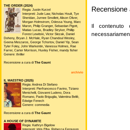
THE ORDER (2024)
Recensione 
Regia: Justin Kurzel
Interpreti: Jude Law, Nicholas Hoult, Tye
Sheridan, Jurnee Smollett, Alison Oliver,
Morgan Holmstrom, Odessa Young, Marc
Il contenuto 
Maron, Philip Granger, Sebastian Pigott,
Matias Lucas, Bradley Stryker, Phillip
necessariament
Forest Lewitski, Victor Slezak, Daniel
Doheny, Bryan J. McHale, Ryan Chandoul Wesley,
Geena Meszaros, George Tchortov, Daniel Yip, Sean
Tyler Foley, John Warkentin, Vanessa Holmes, Rae
Farrer, Carter Morrison, Huxley Fisher, mandy fisher
Genere: thriller
Recensione a cura di
The Gaunt
archivio
IL MAESTRO (2025)
Regia: Andrea Di Stefano
Interpreti: Pierfrancesco Favino, Tiziano
Menichelli, Giovanni Ludeno, Dora
Romano, Paolo Briguglia, Valentina Bellè,
Edwige Fenech
Genere: commedia
Recensione a cura di
The Gaunt
A HOUSE OF DYNAMITE
Regia: Kathryn Bigelow
Interpreti: Idris Elba, Rebecca Ferguson,