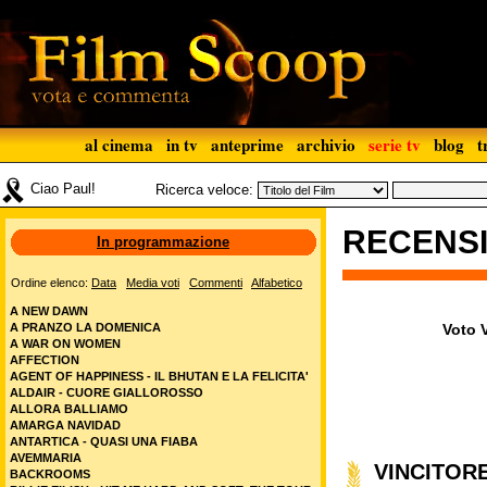
al cinema
in tv
anteprime
archivio
serie tv
blog
t
Ciao Paul!
Ricerca veloce:
RECENS
In programmazione
Ordine elenco:
Data
Media voti
Commenti
Alfabetico
A NEW DAWN
A PRANZO LA DOMENICA
Voto V
A WAR ON WOMEN
AFFECTION
AGENT OF HAPPINESS - IL BHUTAN E LA FELICITA'
ALDAIR - CUORE GIALLOROSSO
ALLORA BALLIAMO
AMARGA NAVIDAD
ANTARTICA - QUASI UNA FIABA
AVEMMARIA
VINCITORE
BACKROOMS