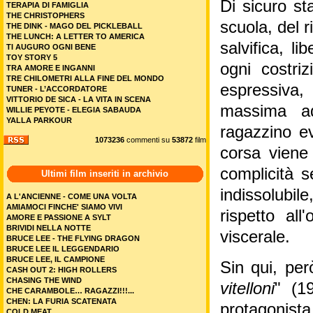
Di sicuro st
TERAPIA DI FAMIGLIA
THE CHRISTOPHERS
scuola, del 
THE DINK - MAGO DEL PICKLEBALL
THE LUNCH: A LETTER TO AMERICA
salvifica, 
TI AUGURO OGNI BENE
TOY STORY 5
ogni costriz
TRA AMORE E INGANNI
TRE CHILOMETRI ALLA FINE DEL MONDO
espressiva, 
TUNER - L’ACCORDATORE
VITTORIO DE SICA - LA VITA IN SCENA
massima ad
WILLIE PEYOTE - ELEGIA SABAUDA
YALLA PARKOUR
ragazzino ev
1073236
commenti su
53872
film
corsa viene
complicità s
Ultimi film inseriti in archivio
indissolubil
A L'ANCIENNE - COME UNA VOLTA
AMIAMOCI FINCHE' SIAMO VIVI
rispetto all
AMORE E PASSIONE A SYLT
BRIVIDI NELLA NOTTE
viscerale.
BRUCE LEE - THE FLYING DRAGON
BRUCE LEE IL LEGGENDARIO
BRUCE LEE, IL CAMPIONE
Sin qui, per
CASH OUT 2: HIGH ROLLERS
CHASING THE WIND
vitelloni
" (19
CHE CARAMBOLE… RAGAZZI!!!...
CHEN: LA FURIA SCATENATA
protagonist
COLD MEAT