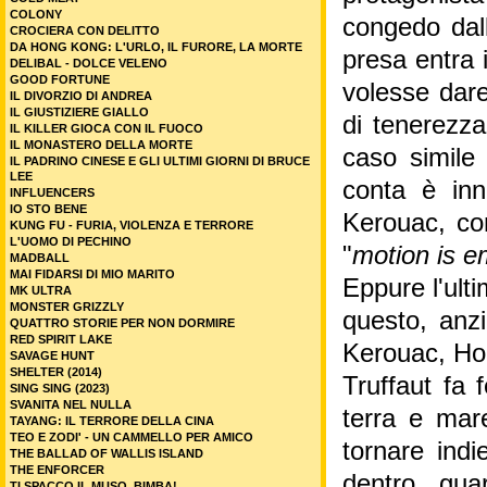
COLONY
congedo dall
CROCIERA CON DELITTO
DA HONG KONG: L'URLO, IL FURORE, LA MORTE
presa entra 
DELIBAL - DOLCE VELENO
GOOD FORTUNE
volesse dare
IL DIVORZIO DI ANDREA
IL GIUSTIZIERE GIALLO
di tenerezza
IL KILLER GIOCA CON IL FUOCO
IL MONASTERO DELLA MORTE
caso simile
IL PADRINO CINESE E GLI ULTIMI GIORNI DI BRUCE
LEE
conta è inn
INFLUENCERS
IO STO BENE
Kerouac, co
KUNG FU - FURIA, VIOLENZA E TERRORE
L'UOMO DI PECHINO
"
motion is e
MADBALL
MAI FIDARSI DI MIO MARITO
Eppure l'ult
MK ULTRA
MONSTER GRIZZLY
questo, anzi
QUATTRO STORIE PER NON DORMIRE
RED SPIRIT LAKE
Kerouac, Ho
SAVAGE HUNT
SHELTER (2014)
Truffaut fa 
SING SING (2023)
SVANITA NEL NULLA
terra e mar
TAYANG: IL TERRORE DELLA CINA
TEO E ZODI' - UN CAMMELLO PER AMICO
tornare indi
THE BALLAD OF WALLIS ISLAND
THE ENFORCER
dentro, gua
TI SPACCO IL MUSO, BIMBA!