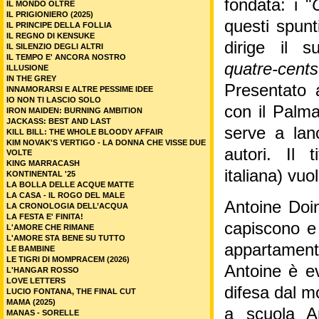
fondata: i "
IL MONDO OLTRE
IL PRIGIONIERO (2025)
questi spunt
IL PRINCIPE DELLA FOLLIA
IL REGNO DI KENSUKE
dirige il 
IL SILENZIO DEGLI ALTRI
IL TEMPO E' ANCORA NOSTRO
quatre-cent
ILLUSIONE
IN THE GREY
Presentato 
INNAMORARSI E ALTRE PESSIME IDEE
IO NON TI LASCIO SOLO
con il Palma
IRON MAIDEN: BURNING AMBITION
JACKASS: BEST AND LAST
serve a lan
KILL BILL: THE WHOLE BLOODY AFFAIR
KIM NOVAK'S VERTIGO - LA DONNA CHE VISSE DUE
autori. Il t
VOLTE
KING MARRACASH
italiana) vuol
KONTINENTAL '25
LA BOLLA DELLE ACQUE MATTE
LA CASA - IL ROGO DEL MALE
Antoine Doin
LA CRONOLOGIA DELL’ACQUA
LA FESTA E' FINITA!
capiscono e 
L'AMORE CHE RIMANE
L'AMORE STA BENE SU TUTTO
appartamento
LE BAMBINE
LE TIGRI DI MOMPRACEM (2026)
Antoine è e
L'HANGAR ROSSO
LOVE LETTERS
difesa dal m
LUCIO FONTANA, THE FINAL CUT
MAMA (2025)
a scuola A
MANAS - SORELLE