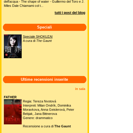
dell'acqua - The shape of water - Guillermo del Toro e J.
Miles Dale Chiamami col t...
tutti i post del blog
Speciali
Speciale SHOKUZAI
A cura di
The Gaunt
Ultime recensioni inserite
in sala
FATHER
Regia: Tereza Nvotová
Interpreti: Milan Ondrík, Dominika
Moravkova, Anna Geislerová, Peter
Bebjak, Jana Bittnerova
Genere: drammatico
Recensione a cura di
The Gaunt