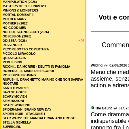
MANIPULATION (2026)
MASTERS OF THE UNIVERSE
MINIONS & MONSTERS
MORTAL KOMBAT II
Voti e c
MOTHER MARY
MOTHERS (2026)
NO GOOD MEN
NOI DUE SCONOSCIUTI (2026)
OBSESSION (2026)
ODISSEA (2026)
HOT
Commen
PASSENGER
PECORE SOTTO COPERTURA
PICCOLO MIRACOLO
QUASI GRAZIA
REBUILDING
Wilding
@ 02/08/2026 
RICCHI... DA MORIRE - DELITTI IN FAMIGLIA
Meno che medio
ROMERIA - IL MARE DEI RICORDI
ROSEBUSH PRUNING
assieme, senza
RUFUS - IL DRAGHETTO MARINO CHE NON SAPEVA
NUOTARE
action e adren
SANTI E VAMPIRI
SAVAGE HOUSE
SCARY MOVIE 6
SEPARAZIONI
SMART WORKING
The Gaunt
@ 01/07/2
SPIDER-MAN: BRAND NEW DAY
Come dramma a
SPIDER-NOIR - STAGIONE 1
STAR WARS: THE MANDALORIAN AND GROGU
indispensabile 
STELLA GEMELLA
rapporto fra i
SUPERGIRL