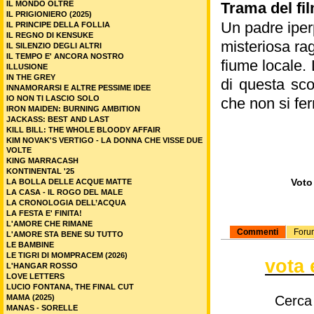
IL MONDO OLTRE
Trama del fi
IL PRIGIONIERO (2025)
Un padre iper
IL PRINCIPE DELLA FOLLIA
IL REGNO DI KENSUKE
misteriosa ra
IL SILENZIO DEGLI ALTRI
IL TEMPO E' ANCORA NOSTRO
fiume locale. 
ILLUSIONE
IN THE GREY
di questa sco
INNAMORARSI E ALTRE PESSIME IDEE
IO NON TI LASCIO SOLO
che non si fer
IRON MAIDEN: BURNING AMBITION
JACKASS: BEST AND LAST
KILL BILL: THE WHOLE BLOODY AFFAIR
KIM NOVAK'S VERTIGO - LA DONNA CHE VISSE DUE
VOLTE
KING MARRACASH
KONTINENTAL '25
Voto 
LA BOLLA DELLE ACQUE MATTE
LA CASA - IL ROGO DEL MALE
LA CRONOLOGIA DELL’ACQUA
LA FESTA E' FINITA!
L'AMORE CHE RIMANE
Commenti
Foru
L'AMORE STA BENE SU TUTTO
LE BAMBINE
LE TIGRI DI MOMPRACEM (2026)
vota 
L'HANGAR ROSSO
LOVE LETTERS
LUCIO FONTANA, THE FINAL CUT
MAMA (2025)
Cerca
MANAS - SORELLE