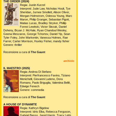
THE ORDER (2024)
Regia: Justin Kurzel
Interpreti: Jude Law, Nicholas Hoult, Tye
Sheridan, Jurnee Smollett, Alison Oliver,
Morgan Holmstrom, Odessa Young, Marc
Maron, Philip Granger, Sebastian Pigott,
Matias Lucas, Bradley Stryker, Phillip
Forest Lewitski, Victor Slezak, Daniel
Doheny, Bryan J. McHale, Ryan Chandoul Wesley,
Geena Meszaros, George Tchortov, Daniel Yip, Sean
Tyler Foley, John Warkentin, Vanessa Holmes, Rae
Farrer, Carter Morrison, Huxley Fisher, mandy fisher
Genere: thriller
Recensione a cura di
The Gaunt
archivio
IL MAESTRO (2025)
Regia: Andrea Di Stefano
Interpreti: Pierfrancesco Favino, Tiziano
Menichelli, Giovanni Ludeno, Dora
Romano, Paolo Briguglia, Valentina Bellè,
Edwige Fenech
Genere: commedia
Recensione a cura di
The Gaunt
A HOUSE OF DYNAMITE
Regia: Kathryn Bigelow
Interpreti: Idris Elba, Rebecca Ferguson,
Gabriel Basso, Jared Harris, Tracy Letts,