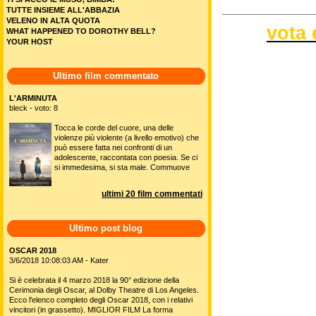
TUTTE INSIEME ALL'ABBAZIA
VELENO IN ALTA QUOTA
vota 
WHAT HAPPENED TO DOROTHY BELL?
YOUR HOST
Ultimo film commentato
L'ARMINUTA
bleck - voto: 8
Tocca le corde del cuore, una delle
violenze più violente (a livello emotivo) che
può essere fatta nei confronti di un
adolescente, raccontata con poesia. Se ci
si immedesima, si sta male. Commuove
ultimi 20 film commentati
Ultimo post blog
OSCAR 2018
3/6/2018 10:08:03 AM - Kater
Si è celebrata il 4 marzo 2018 la 90° edizione della
Cerimonia degli Oscar, al Dolby Theatre di Los Angeles.
Ecco l'elenco completo degli Oscar 2018, con i relativi
vincitori (in grassetto). MIGLIOR FILM La forma