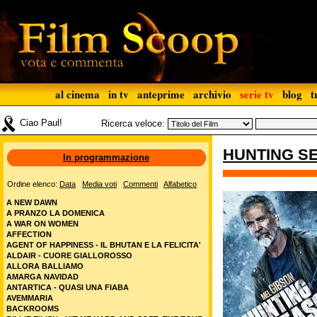
al cinema
in tv
anteprime
archivio
serie tv
blog
t
Ciao Paul!
Ricerca veloce:
HUNTING S
In programmazione
Ordine elenco:
Data
Media voti
Commenti
Alfabetico
A NEW DAWN
A PRANZO LA DOMENICA
A WAR ON WOMEN
AFFECTION
AGENT OF HAPPINESS - IL BHUTAN E LA FELICITA'
ALDAIR - CUORE GIALLOROSSO
ALLORA BALLIAMO
AMARGA NAVIDAD
ANTARTICA - QUASI UNA FIABA
AVEMMARIA
BACKROOMS