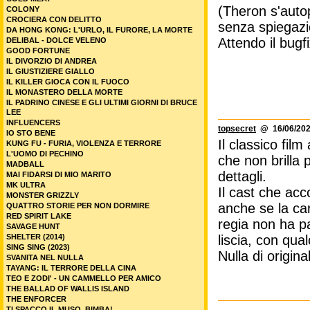
(Theron s'autopr
COLONY
CROCIERA CON DELITTO
senza spiegazi
DA HONG KONG: L'URLO, IL FURORE, LA MORTE
Attendo il bugf
DELIBAL - DOLCE VELENO
GOOD FORTUNE
IL DIVORZIO DI ANDREA
IL GIUSTIZIERE GIALLO
IL KILLER GIOCA CON IL FUOCO
IL MONASTERO DELLA MORTE
IL PADRINO CINESE E GLI ULTIMI GIORNI DI BRUCE
LEE
INFLUENCERS
topsecret
@ 16/06/202
IO STO BENE
Il classico fil
KUNG FU - FURIA, VIOLENZA E TERRORE
L'UOMO DI PECHINO
che non brilla 
MADBALL
dettagli.
MAI FIDARSI DI MIO MARITO
MK ULTRA
Il cast che acc
MONSTER GRIZZLY
anche se la car
QUATTRO STORIE PER NON DORMIRE
RED SPIRIT LAKE
regia non ha p
SAVAGE HUNT
SHELTER (2014)
liscia, con qual
SING SING (2023)
Nulla di origina
SVANITA NEL NULLA
TAYANG: IL TERRORE DELLA CINA
TEO E ZODI' - UN CAMMELLO PER AMICO
THE BALLAD OF WALLIS ISLAND
THE ENFORCER
TI SPACCO IL MUSO, BIMBA!