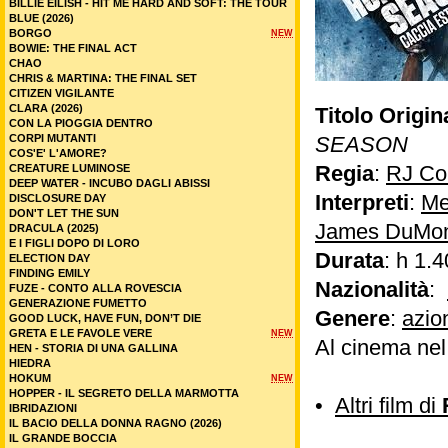
BILLIE EILISH - HIT ME HARD AND SOFT: THE TOUR
BLUE (2026)
BORGO
NEW
BOWIE: THE FINAL ACT
CHAO
CHRIS & MARTINA: THE FINAL SET
CITIZEN VIGILANTE
CLARA (2026)
Titolo Origin
CON LA PIOGGIA DENTRO
CORPI MUTANTI
SEASON
COS'E' L'AMORE?
Regia
:
RJ Col
CREATURE LUMINOSE
DEEP WATER - INCUBO DAGLI ABISSI
Interpreti
:
Me
DISCLOSURE DAY
DON'T LET THE SUN
James DuMo
DRACULA (2025)
E I FIGLI DOPO DI LORO
Durata
: h 1.4
ELECTION DAY
FINDING EMILY
Nazionalità
:
FUZE - CONTO ALLA ROVESCIA
GENERAZIONE FUMETTO
Genere
:
azio
GOOD LUCK, HAVE FUN, DON’T DIE
GRETA E LE FAVOLE VERE
NEW
Al cinema ne
HEN - STORIA DI UNA GALLINA
HIEDRA
HOKUM
NEW
HOPPER - IL SEGRETO DELLA MARMOTTA
•
Altri film di
IBRIDAZIONI
IL BACIO DELLA DONNA RAGNO (2026)
IL GRANDE BOCCIA