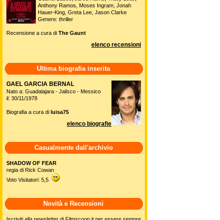
Anthony Ramos, Moses Ingram, Jonah
Hauer-King, Greta Lee, Jason Clarke
Genere: thriller
Recensione a cura di
The Gaunt
elenco recensioni
Ultima biografia inserita
GAEL GARCIA BERNAL
Nato a: Guadalajara - Jalisco - Messico
il: 30/11/1978
Biografia a cura di
luisa75
elenco biografie
Casualmente dall'archivio
SHADOW OF FEAR
regia di Rick Cowan
Voto Visitatori: 5,5
Novità e Recensioni
Iscriviti alla newsletter di Filmscoop.it per essere sempre