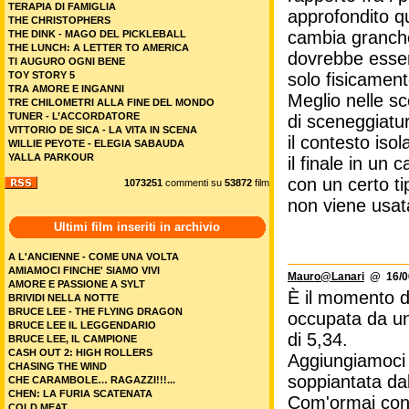
TERAPIA DI FAMIGLIA
approfondito q
THE CHRISTOPHERS
cambia granché 
THE DINK - MAGO DEL PICKLEBALL
THE LUNCH: A LETTER TO AMERICA
dovrebbe esser
TI AUGURO OGNI BENE
TOY STORY 5
solo fisicament
TRA AMORE E INGANNI
Meglio nelle sc
TRE CHILOMETRI ALLA FINE DEL MONDO
TUNER - L’ACCORDATORE
di sceneggiatur
VITTORIO DE SICA - LA VITA IN SCENA
il contesto iso
WILLIE PEYOTE - ELEGIA SABAUDA
YALLA PARKOUR
il finale in un
con un certo ti
1073251
commenti su
53872
film
non viene usat
Ultimi film inseriti in archivio
A L'ANCIENNE - COME UNA VOLTA
AMIAMOCI FINCHE' SIAMO VIVI
Mauro@Lanari
@ 16/06
AMORE E PASSIONE A SYLT
È il momento di
BRIVIDI NELLA NOTTE
BRUCE LEE - THE FLYING DRAGON
occupata da un
BRUCE LEE IL LEGGENDARIO
di 5,34.
BRUCE LEE, IL CAMPIONE
CASH OUT 2: HIGH ROLLERS
Aggiungiamoci p
CHASING THE WIND
soppiantata da
CHE CARAMBOLE… RAGAZZI!!!...
CHEN: LA FURIA SCATENATA
Com'ormai cons
COLD MEAT