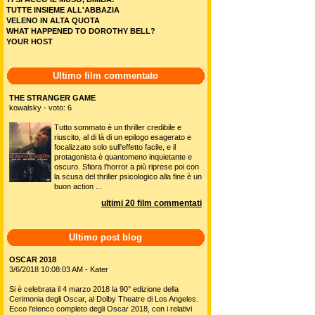
TUTTE INSIEME ALL'ABBAZIA
VELENO IN ALTA QUOTA
WHAT HAPPENED TO DOROTHY BELL?
YOUR HOST
Ultimo film commentato
THE STRANGER GAME
kowalsky - voto: 6
Tutto sommato è un thriller credibile e
riuscito, al di là di un epilogo esagerato e
focalizzato solo sull'effetto facile, e il
protagonista è quantomeno inquietante e
oscuro. Sfiora l'horror a più riprese poi con
la scusa del thriller psicologico alla fine è un
buon action ...
ultimi 20 film commentati
Ultimo post blog
OSCAR 2018
3/6/2018 10:08:03 AM - Kater
Si è celebrata il 4 marzo 2018 la 90° edizione della
Cerimonia degli Oscar, al Dolby Theatre di Los Angeles.
Ecco l'elenco completo degli Oscar 2018, con i relativi