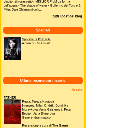
vincitori (in grassetto). MIGLIOR FILM La forma
dell'acqua - The shape of water - Guillermo del Toro e J.
Miles Dale Chiamami col t...
tutti i post del blog
Speciali
Speciale SHOKUZAI
A cura di
The Gaunt
Ultime recensioni inserite
in sala
FATHER
Regia: Tereza Nvotová
Interpreti: Milan Ondrík, Dominika
Moravkova, Anna Geislerová, Peter
Bebjak, Jana Bittnerova
Genere: drammatico
Recensione a cura di
The Gaunt