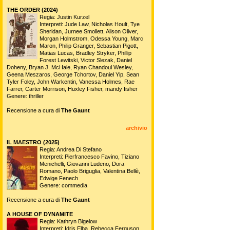
THE ORDER (2024)
Regia: Justin Kurzel
Interpreti: Jude Law, Nicholas Hoult, Tye
Sheridan, Jurnee Smollett, Alison Oliver,
Morgan Holmstrom, Odessa Young, Marc
Maron, Philip Granger, Sebastian Pigott,
Matias Lucas, Bradley Stryker, Phillip
Forest Lewitski, Victor Slezak, Daniel
Doheny, Bryan J. McHale, Ryan Chandoul Wesley,
Geena Meszaros, George Tchortov, Daniel Yip, Sean
Tyler Foley, John Warkentin, Vanessa Holmes, Rae
Farrer, Carter Morrison, Huxley Fisher, mandy fisher
Genere: thriller
Recensione a cura di
The Gaunt
archivio
IL MAESTRO (2025)
Regia: Andrea Di Stefano
Interpreti: Pierfrancesco Favino, Tiziano
Menichelli, Giovanni Ludeno, Dora
Romano, Paolo Briguglia, Valentina Bellè,
Edwige Fenech
Genere: commedia
Recensione a cura di
The Gaunt
A HOUSE OF DYNAMITE
Regia: Kathryn Bigelow
Interpreti: Idris Elba, Rebecca Ferguson,