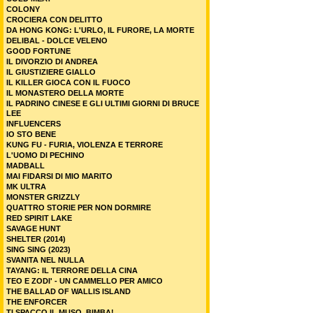
COLONY
CROCIERA CON DELITTO
DA HONG KONG: L'URLO, IL FURORE, LA MORTE
DELIBAL - DOLCE VELENO
GOOD FORTUNE
IL DIVORZIO DI ANDREA
IL GIUSTIZIERE GIALLO
IL KILLER GIOCA CON IL FUOCO
IL MONASTERO DELLA MORTE
IL PADRINO CINESE E GLI ULTIMI GIORNI DI BRUCE
LEE
INFLUENCERS
IO STO BENE
KUNG FU - FURIA, VIOLENZA E TERRORE
L'UOMO DI PECHINO
MADBALL
MAI FIDARSI DI MIO MARITO
MK ULTRA
MONSTER GRIZZLY
QUATTRO STORIE PER NON DORMIRE
RED SPIRIT LAKE
SAVAGE HUNT
SHELTER (2014)
SING SING (2023)
SVANITA NEL NULLA
TAYANG: IL TERRORE DELLA CINA
TEO E ZODI' - UN CAMMELLO PER AMICO
THE BALLAD OF WALLIS ISLAND
THE ENFORCER
TI SPACCO IL MUSO, BIMBA!