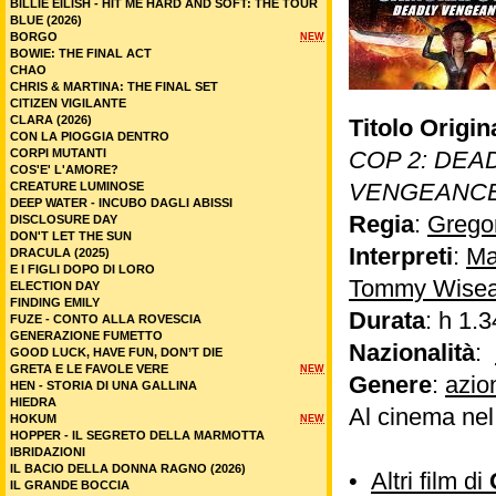
BILLIE EILISH - HIT ME HARD AND SOFT: THE TOUR
BLUE (2026)
BORGO
NEW
BOWIE: THE FINAL ACT
CHAO
CHRIS & MARTINA: THE FINAL SET
CITIZEN VIGILANTE
CLARA (2026)
Titolo Origin
CON LA PIOGGIA DENTRO
CORPI MUTANTI
COP 2: DEA
COS'E' L'AMORE?
VENGEANC
CREATURE LUMINOSE
DEEP WATER - INCUBO DAGLI ABISSI
Regia
:
Grego
DISCLOSURE DAY
DON'T LET THE SUN
Interpreti
:
Ma
DRACULA (2025)
E I FIGLI DOPO DI LORO
Tommy Wise
ELECTION DAY
FINDING EMILY
Durata
: h 1.3
FUZE - CONTO ALLA ROVESCIA
GENERAZIONE FUMETTO
Nazionalità
:
GOOD LUCK, HAVE FUN, DON’T DIE
GRETA E LE FAVOLE VERE
NEW
Genere
:
azio
HEN - STORIA DI UNA GALLINA
HIEDRA
Al cinema ne
HOKUM
NEW
HOPPER - IL SEGRETO DELLA MARMOTTA
IBRIDAZIONI
IL BACIO DELLA DONNA RAGNO (2026)
•
Altri film di
IL GRANDE BOCCIA