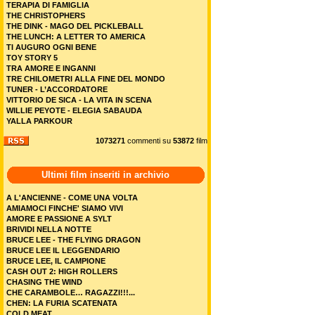
TERAPIA DI FAMIGLIA
THE CHRISTOPHERS
THE DINK - MAGO DEL PICKLEBALL
THE LUNCH: A LETTER TO AMERICA
TI AUGURO OGNI BENE
TOY STORY 5
TRA AMORE E INGANNI
TRE CHILOMETRI ALLA FINE DEL MONDO
TUNER - L’ACCORDATORE
VITTORIO DE SICA - LA VITA IN SCENA
WILLIE PEYOTE - ELEGIA SABAUDA
YALLA PARKOUR
1073271
commenti su
53872
film
Ultimi film inseriti in archivio
A L'ANCIENNE - COME UNA VOLTA
AMIAMOCI FINCHE' SIAMO VIVI
AMORE E PASSIONE A SYLT
BRIVIDI NELLA NOTTE
BRUCE LEE - THE FLYING DRAGON
BRUCE LEE IL LEGGENDARIO
BRUCE LEE, IL CAMPIONE
CASH OUT 2: HIGH ROLLERS
CHASING THE WIND
CHE CARAMBOLE… RAGAZZI!!!...
CHEN: LA FURIA SCATENATA
COLD MEAT