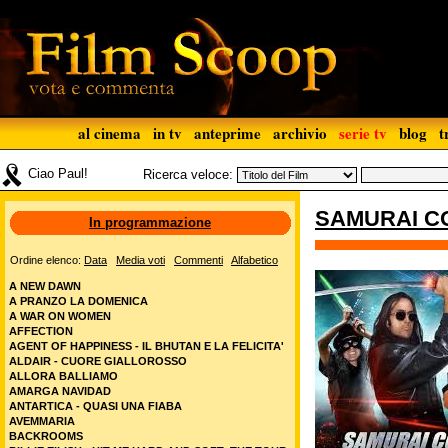
al cinema
in tv
anteprime
archivio
serie tv
blog
t
Ciao Paul!
Ricerca veloce:
SAMURAI C
In programmazione
Ordine elenco:
Data
Media voti
Commenti
Alfabetico
A NEW DAWN
A PRANZO LA DOMENICA
A WAR ON WOMEN
AFFECTION
AGENT OF HAPPINESS - IL BHUTAN E LA FELICITA'
ALDAIR - CUORE GIALLOROSSO
ALLORA BALLIAMO
AMARGA NAVIDAD
ANTARTICA - QUASI UNA FIABA
AVEMMARIA
BACKROOMS