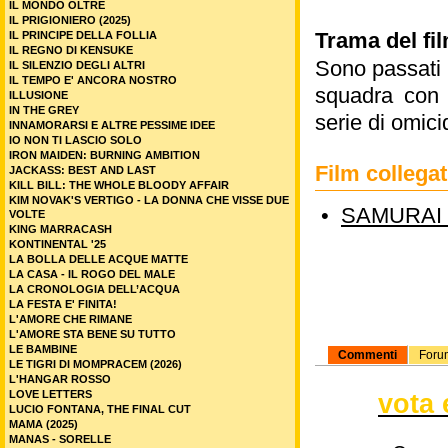
IL MONDO OLTRE
IL PRIGIONIERO (2025)
Trama del fi
IL PRINCIPE DELLA FOLLIA
IL REGNO DI KENSUKE
Sono passati 
IL SILENZIO DEGLI ALTRI
IL TEMPO E' ANCORA NOSTRO
squadra con i
ILLUSIONE
IN THE GREY
serie di omicid
INNAMORARSI E ALTRE PESSIME IDEE
IO NON TI LASCIO SOLO
IRON MAIDEN: BURNING AMBITION
Film colle
JACKASS: BEST AND LAST
KILL BILL: THE WHOLE BLOODY AFFAIR
KIM NOVAK'S VERTIGO - LA DONNA CHE VISSE DUE
•
SAMURAI 
VOLTE
KING MARRACASH
KONTINENTAL '25
LA BOLLA DELLE ACQUE MATTE
LA CASA - IL ROGO DEL MALE
LA CRONOLOGIA DELL’ACQUA
LA FESTA E' FINITA!
L'AMORE CHE RIMANE
L'AMORE STA BENE SU TUTTO
LE BAMBINE
Commenti
Foru
LE TIGRI DI MOMPRACEM (2026)
L'HANGAR ROSSO
vota 
LOVE LETTERS
LUCIO FONTANA, THE FINAL CUT
MAMA (2025)
MANAS - SORELLE