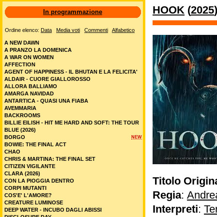
HOOK
(
2025
In programmazione
Ordine elenco:
Data
Media voti
Commenti
Alfabetico
A NEW DAWN
A PRANZO LA DOMENICA
A WAR ON WOMEN
AFFECTION
AGENT OF HAPPINESS - IL BHUTAN E LA FELICITA'
ALDAIR - CUORE GIALLOROSSO
ALLORA BALLIAMO
AMARGA NAVIDAD
ANTARTICA - QUASI UNA FIABA
AVEMMARIA
BACKROOMS
BILLIE EILISH - HIT ME HARD AND SOFT: THE TOUR
BLUE (2026)
BORGO
NEW
BOWIE: THE FINAL ACT
CHAO
CHRIS & MARTINA: THE FINAL SET
CITIZEN VIGILANTE
CLARA (2026)
Titolo Origin
CON LA PIOGGIA DENTRO
CORPI MUTANTI
Regia
:
Andrea
COS'E' L'AMORE?
CREATURE LUMINOSE
Interpreti
:
Te
DEEP WATER - INCUBO DAGLI ABISSI