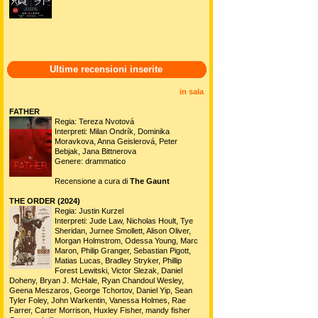
Ultime recensioni inserite
in sala
FATHER
Regia: Tereza Nvotová
Interpreti: Milan Ondrík, Dominika
Moravkova, Anna Geislerová, Peter
Bebjak, Jana Bittnerova
Genere: drammatico
Recensione a cura di
The Gaunt
THE ORDER (2024)
Regia: Justin Kurzel
Interpreti: Jude Law, Nicholas Hoult, Tye
Sheridan, Jurnee Smollett, Alison Oliver,
Morgan Holmstrom, Odessa Young, Marc
Maron, Philip Granger, Sebastian Pigott,
Matias Lucas, Bradley Stryker, Phillip
Forest Lewitski, Victor Slezak, Daniel
Doheny, Bryan J. McHale, Ryan Chandoul Wesley,
Geena Meszaros, George Tchortov, Daniel Yip, Sean
Tyler Foley, John Warkentin, Vanessa Holmes, Rae
Farrer, Carter Morrison, Huxley Fisher, mandy fisher