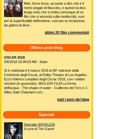
Meh, forse forse, azzardo a dire che è il
meno peggio di Muccino, e questo la dice
lunga visto che si tratta comunque di un
film che si assesta sulla mediocrità, vuoi
per la superficialità dell'insieme, vuoi per la recitazione
da galera di diver...
ultimi 20 film commentati
Ultimo post blog
OSCAR 2018
3/6/2018 10:08:03 AM - Kater
Si è celebrata il 4 marzo 2018 la 90° edizione della
Cerimonia degli Oscar, al Dolby Theatre di Los Angeles.
Ecco l'elenco completo degli Oscar 2018, con i relativi
vincitori (in grassetto). MIGLIOR FILM La forma
dell'acqua - The shape of water - Guillermo del Toro e J.
Miles Dale Chiamami col t...
tutti i post del blog
Speciali
Speciale SHOKUZAI
A cura di
The Gaunt