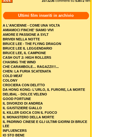
1073236
commenti su
53872
film
Ultimi film inseriti in archivio
A L'ANCIENNE - COME UNA VOLTA
AMIAMOCI FINCHE' SIAMO VIVI
AMORE E PASSIONE A SYLT
BRIVIDI NELLA NOTTE
BRUCE LEE - THE FLYING DRAGON
BRUCE LEE IL LEGGENDARIO
BRUCE LEE, IL CAMPIONE
CASH OUT 2: HIGH ROLLERS
CHASING THE WIND
CHE CARAMBOLE… RAGAZZI!!!...
CHEN: LA FURIA SCATENATA
COLD MEAT
COLONY
CROCIERA CON DELITTO
DA HONG KONG: L'URLO, IL FURORE, LA MORTE
DELIBAL - DOLCE VELENO
GOOD FORTUNE
IL DIVORZIO DI ANDREA
IL GIUSTIZIERE GIALLO
IL KILLER GIOCA CON IL FUOCO
IL MONASTERO DELLA MORTE
IL PADRINO CINESE E GLI ULTIMI GIORNI DI BRUCE
LEE
INFLUENCERS
IO STO BENE