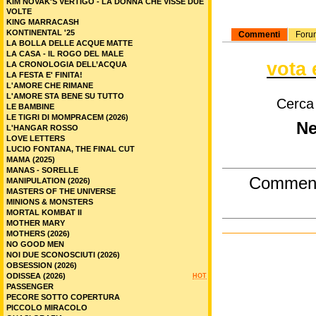
KIM NOVAK'S VERTIGO - LA DONNA CHE VISSE DUE
VOLTE
KING MARRACASH
KONTINENTAL '25
Commenti
Foru
LA BOLLA DELLE ACQUE MATTE
LA CASA - IL ROGO DEL MALE
vota 
LA CRONOLOGIA DELL’ACQUA
LA FESTA E' FINITA!
L'AMORE CHE RIMANE
L'AMORE STA BENE SU TUTTO
Cerca
LE BAMBINE
LE TIGRI DI MOMPRACEM (2026)
Ne
L'HANGAR ROSSO
LOVE LETTERS
LUCIO FONTANA, THE FINAL CUT
MAMA (2025)
MANAS - SORELLE
Commen
MANIPULATION (2026)
MASTERS OF THE UNIVERSE
MINIONS & MONSTERS
MORTAL KOMBAT II
MOTHER MARY
MOTHERS (2026)
NO GOOD MEN
NOI DUE SCONOSCIUTI (2026)
OBSESSION (2026)
ODISSEA (2026)
HOT
PASSENGER
PECORE SOTTO COPERTURA
PICCOLO MIRACOLO