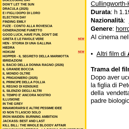
DISCLOSURE DAY
Cullingworth
DON'T LET THE SUN
DRACULA (2025)
Durata
: h 1.1
E I FIGLI DOPO DI LORO
ELECTION DAY
Nazionalità
:
FINDING EMILY
FUZE - CONTO ALLA ROVESCIA
Genere
:
horr
GENERAZIONE FUMETTO
GOOD LUCK, HAVE FUN, DON’T DIE
Al cinema nel
GRETA E LE FAVOLE VERE
NEW
HEN - STORIA DI UNA GALLINA
HIEDRA
HOKUM
•
Altri film di
NEW
HOPPER - IL SEGRETO DELLA MARMOTTA
IBRIDAZIONI
IL BACIO DELLA DONNA RAGNO (2026)
Trama del fi
IL GRANDE BOCCIA
IL MONDO OLTRE
Dopo aver ucc
IL PRIGIONIERO (2025)
IL PRINCIPE DELLA FOLLIA
la figlia di P
IL REGNO DI KENSUKE
IL SILENZIO DEGLI ALTRI
della vendett
IL TEMPO E' ANCORA NOSTRO
padre biologi
ILLUSIONE
IN THE GREY
INNAMORARSI E ALTRE PESSIME IDEE
IO NON TI LASCIO SOLO
IRON MAIDEN: BURNING AMBITION
JACKASS: BEST AND LAST
KILL BILL: THE WHOLE BLOODY AFFAIR