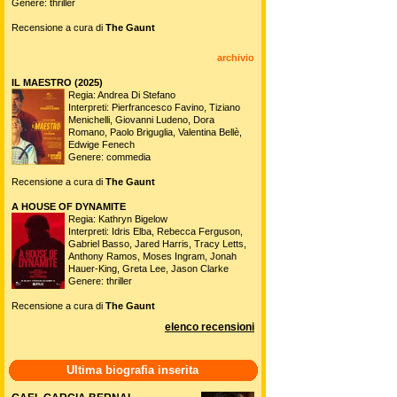
Genere: thriller
Recensione a cura di
The Gaunt
archivio
IL MAESTRO (2025)
Regia: Andrea Di Stefano
Interpreti: Pierfrancesco Favino, Tiziano
Menichelli, Giovanni Ludeno, Dora
Romano, Paolo Briguglia, Valentina Bellè,
Edwige Fenech
Genere: commedia
Recensione a cura di
The Gaunt
A HOUSE OF DYNAMITE
Regia: Kathryn Bigelow
Interpreti: Idris Elba, Rebecca Ferguson,
Gabriel Basso, Jared Harris, Tracy Letts,
Anthony Ramos, Moses Ingram, Jonah
Hauer-King, Greta Lee, Jason Clarke
Genere: thriller
Recensione a cura di
The Gaunt
elenco recensioni
Ultima biografia inserita