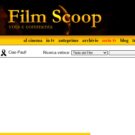
al cinema
in tv
anteprime
archivio
serie tv
blog
t
Ciao Paul!
Ricerca veloce: