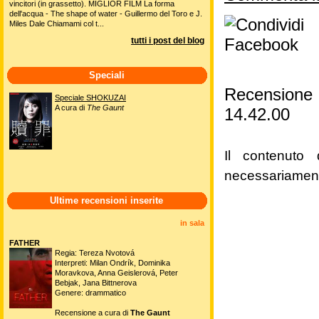
vincitori (in grassetto). MIGLIOR FILM La forma
dell'acqua - The shape of water - Guillermo del Toro e J.
Miles Dale Chiamami col t...
tutti i post del blog
Speciali
Recensione
Speciale SHOKUZAI
A cura di
The Gaunt
14.42.00
Il contenuto 
necessariament
Ultime recensioni inserite
in sala
FATHER
Regia: Tereza Nvotová
Interpreti: Milan Ondrík, Dominika
Moravkova, Anna Geislerová, Peter
Bebjak, Jana Bittnerova
Genere: drammatico
Recensione a cura di
The Gaunt