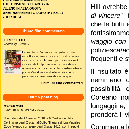
TUTTE INSIEME ALL'ABBAZIA
Hill avrebbe
VELENO IN ALTA QUOTA
WHAT HAPPENED TO DOROTHY BELL?
di vincere
",
YOUR HOST
che le butti 
Ultimo film commentato
fortissimam
viaggio con 
IL ROSSETTO
kowalsky - voto: 7
poliziesca/
L'esordio di Damiani è un giallo di tutto
rispetto, con un'intreccio credibile e ottime
frequenti e s
idee registiche. Ispirato per certi versi al
cinema d'oltralpe, ma anche a certi film
americani cfr. La strada dai quartieri alti e al
Il risultat
primo Zavattini, con belle location e un
personaggio memorabile come que...
nemmeno da
ultimi 20 film commentati
possibilit
Coreano no
Ultimo post blog
lungaggine,
OSCAR 2018
3/6/2018 10:08:03 AM - Kater
prenderà il v
Si è celebrata il 4 marzo 2018 la 90° edizione della
Cerimonia degli Oscar, al Dolby Theatre di Los Angeles.
Commenta la
Ecco l'elenco completo degli Oscar 2018, con i relativi