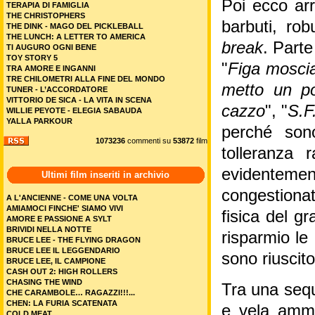
Poi ecco ar
TERAPIA DI FAMIGLIA
THE CHRISTOPHERS
barbuti, rob
THE DINK - MAGO DEL PICKLEBALL
THE LUNCH: A LETTER TO AMERICA
break
. Parte
TI AUGURO OGNI BENE
TOY STORY 5
"
Figa mosci
TRA AMORE E INGANNI
TRE CHILOMETRI ALLA FINE DEL MONDO
metto un po
TUNER - L’ACCORDATORE
VITTORIO DE SICA - LA VITA IN SCENA
cazzo
", "
S.F
WILLIE PEYOTE - ELEGIA SABAUDA
YALLA PARKOUR
perché sono
1073236
commenti su
53872
film
tolleranza 
evidenteme
Ultimi film inseriti in archivio
congestiona
A L'ANCIENNE - COME UNA VOLTA
AMIAMOCI FINCHE' SIAMO VIVI
fisica del gr
AMORE E PASSIONE A SYLT
BRIVIDI NELLA NOTTE
risparmio le
BRUCE LEE - THE FLYING DRAGON
BRUCE LEE IL LEGGENDARIO
sono riuscito
BRUCE LEE, IL CAMPIONE
CASH OUT 2: HIGH ROLLERS
CHASING THE WIND
Tra una seque
CHE CARAMBOLE… RAGAZZI!!!...
CHEN: LA FURIA SCATENATA
e vela amma
COLD MEAT