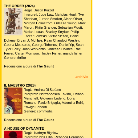
THE ORDER (2024)
Regia: Justin Kurzel
Interpreti: Jude Law, Nicholas Hoult, Tye
Sheridan, Jurnee Smollett, Alison Oliver,
Morgan Holmstrom, Odessa Young, Marc
Maron, Philip Granger, Sebastian Pigott,
Matias Lucas, Bradley Stryker, Phillip
Forest Lewitski, Victor Slezak, Daniel
Doheny, Bryan J. McHale, Ryan Chandoul Wesley,
Geena Meszaros, George Tchortov, Daniel Yip, Sean
Tyler Foley, John Warkentin, Vanessa Holmes, Rae
Farrer, Carter Morrison, Huxley Fisher, mandy fisher
Genere: thriller
Recensione a cura di
The Gaunt
archivio
IL MAESTRO (2025)
Regia: Andrea Di Stefano
Interpreti: Pierfrancesco Favino, Tiziano
Menichelli, Giovanni Ludeno, Dora
Romano, Paolo Briguglia, Valentina Bellè,
Edwige Fenech
Genere: commedia
Recensione a cura di
The Gaunt
A HOUSE OF DYNAMITE
Regia: Kathryn Bigelow
Interpreti: Idris Elba, Rebecca Ferguson,