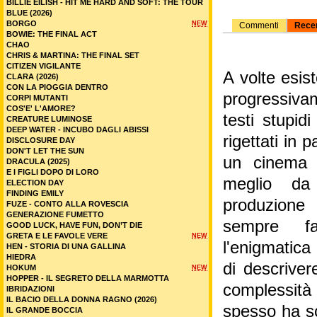
BILLIE EILISH - HIT ME HARD AND SOFT: THE TOUR
BLUE (2026)
BORGO
NEW
Commenti
Rece
BOWIE: THE FINAL ACT
CHAO
CHRIS & MARTINA: THE FINAL SET
CITIZEN VIGILANTE
A volte esist
CLARA (2026)
CON LA PIOGGIA DENTRO
progressiva
CORPI MUTANTI
COS'E' L'AMORE?
testi stupi
CREATURE LUMINOSE
DEEP WATER - INCUBO DAGLI ABISSI
rigettati in 
DISCLOSURE DAY
DON'T LET THE SUN
un cinema 
DRACULA (2025)
E I FIGLI DOPO DI LORO
meglio da 
ELECTION DAY
FINDING EMILY
produzione
FUZE - CONTO ALLA ROVESCIA
GENERAZIONE FUMETTO
sempre fa
GOOD LUCK, HAVE FUN, DON’T DIE
GRETA E LE FAVOLE VERE
NEW
l'enigmatica
HEN - STORIA DI UNA GALLINA
HIEDRA
di descriver
HOKUM
NEW
HOPPER - IL SEGRETO DELLA MARMOTTA
complessit
IBRIDAZIONI
IL BACIO DELLA DONNA RAGNO (2026)
spesso ha sce
IL GRANDE BOCCIA