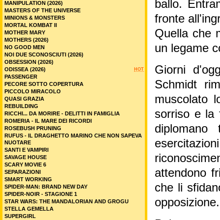
ballo. Entram
MANIPULATION (2026)
MASTERS OF THE UNIVERSE
fronte all'in
MINIONS & MONSTERS
MORTAL KOMBAT II
Quella che m
MOTHER MARY
MOTHERS (2026)
un legame c
NO GOOD MEN
NOI DUE SCONOSCIUTI (2026)
OBSESSION (2026)
Giorni d'og
ODISSEA (2026)
HOT
PASSENGER
Schmidt rim
PECORE SOTTO COPERTURA
PICCOLO MIRACOLO
muscolato l
QUASI GRAZIA
REBUILDING
sorriso e la
RICCHI... DA MORIRE - DELITTI IN FAMIGLIA
ROMERIA - IL MARE DEI RICORDI
diplomano 
ROSEBUSH PRUNING
RUFUS - IL DRAGHETTO MARINO CHE NON SAPEVA
esercitazi
NUOTARE
SANTI E VAMPIRI
riconoscime
SAVAGE HOUSE
SCARY MOVIE 6
attendono fr
SEPARAZIONI
SMART WORKING
che li sfida
SPIDER-MAN: BRAND NEW DAY
SPIDER-NOIR - STAGIONE 1
opposizione.
STAR WARS: THE MANDALORIAN AND GROGU
STELLA GEMELLA
SUPERGIRL