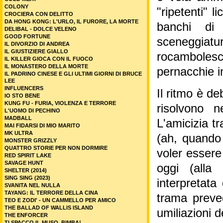
COLONY
"ripetenti" l
CROCIERA CON DELITTO
DA HONG KONG: L'URLO, IL FURORE, LA MORTE
banchi di
DELIBAL - DOLCE VELENO
GOOD FORTUNE
sceneggiatur
IL DIVORZIO DI ANDREA
IL GIUSTIZIERE GIALLO
rocambolesc
IL KILLER GIOCA CON IL FUOCO
IL MONASTERO DELLA MORTE
pernacchie i
IL PADRINO CINESE E GLI ULTIMI GIORNI DI BRUCE
LEE
INFLUENCERS
Il ritmo è d
IO STO BENE
KUNG FU - FURIA, VIOLENZA E TERRORE
risolvono n
L'UOMO DI PECHINO
MADBALL
L'amicizia t
MAI FIDARSI DI MIO MARITO
MK ULTRA
(ah, quando 
MONSTER GRIZZLY
QUATTRO STORIE PER NON DORMIRE
voler essere 
RED SPIRIT LAKE
SAVAGE HUNT
oggi (alla
SHELTER (2014)
SING SING (2023)
interpretat
SVANITA NEL NULLA
TAYANG: IL TERRORE DELLA CINA
trama preved
TEO E ZODI' - UN CAMMELLO PER AMICO
THE BALLAD OF WALLIS ISLAND
umiliazioni d
THE ENFORCER
TI SPACCO IL MUSO, BIMBA!