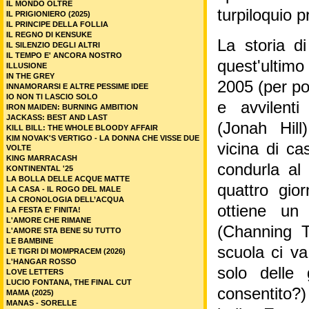
IL MONDO OLTRE
turpiloquio 
IL PRIGIONIERO (2025)
IL PRINCIPE DELLA FOLLIA
IL REGNO DI KENSUKE
La storia di
IL SILENZIO DEGLI ALTRI
IL TEMPO E' ANCORA NOSTRO
quest'ultim
ILLUSIONE
IN THE GREY
2005 (per poi
INNAMORARSI E ALTRE PESSIME IDEE
IO NON TI LASCIO SOLO
e avvilent
IRON MAIDEN: BURNING AMBITION
JACKASS: BEST AND LAST
(Jonah Hill
KILL BILL: THE WHOLE BLOODY AFFAIR
KIM NOVAK'S VERTIGO - LA DONNA CHE VISSE DUE
vicina di ca
VOLTE
KING MARRACASH
condurla al
KONTINENTAL '25
LA BOLLA DELLE ACQUE MATTE
quattro gio
LA CASA - IL ROGO DEL MALE
LA CRONOLOGIA DELL’ACQUA
ottiene un
LA FESTA E' FINITA!
L'AMORE CHE RIMANE
(Channing T
L'AMORE STA BENE SU TUTTO
LE BAMBINE
scuola ci va
LE TIGRI DI MOMPRACEM (2026)
L'HANGAR ROSSO
solo delle
LOVE LETTERS
LUCIO FONTANA, THE FINAL CUT
consentito?
MAMA (2025)
MANAS - SORELLE