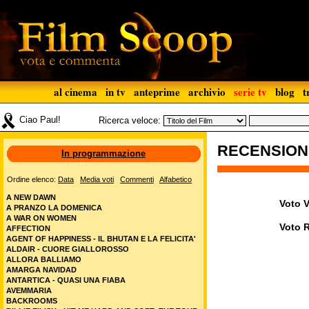
al cinema
in tv
anteprime
archivio
serie tv
blog
t
Ciao Paul!
Ricerca veloce:
RECENSIO
In programmazione
Ordine elenco:
Data
Media voti
Commenti
Alfabetico
A NEW DAWN
Voto V
A PRANZO LA DOMENICA
A WAR ON WOMEN
Voto 
AFFECTION
AGENT OF HAPPINESS - IL BHUTAN E LA FELICITA'
ALDAIR - CUORE GIALLOROSSO
ALLORA BALLIAMO
AMARGA NAVIDAD
ANTARTICA - QUASI UNA FIABA
AVEMMARIA
BACKROOMS