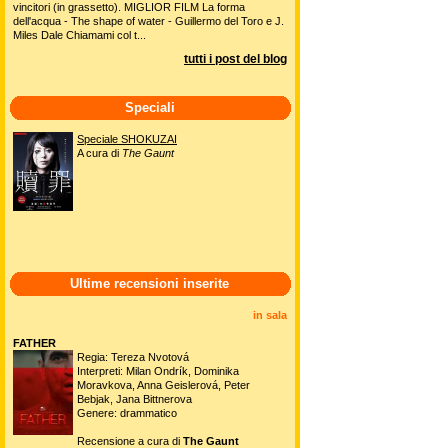
vincitori (in grassetto). MIGLIOR FILM La forma
dell'acqua - The shape of water - Guillermo del Toro e J.
Miles Dale Chiamami col t...
tutti i post del blog
Speciali
Speciale SHOKUZAI
A cura di
The Gaunt
Ultime recensioni inserite
in sala
FATHER
Regia: Tereza Nvotová
Interpreti: Milan Ondrík, Dominika
Moravkova, Anna Geislerová, Peter
Bebjak, Jana Bittnerova
Genere: drammatico
Recensione a cura di
The Gaunt