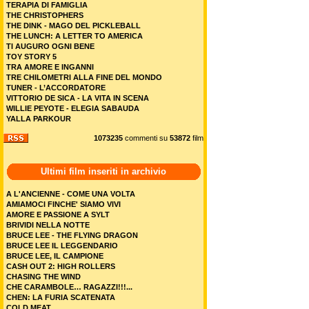
TERAPIA DI FAMIGLIA
THE CHRISTOPHERS
THE DINK - MAGO DEL PICKLEBALL
THE LUNCH: A LETTER TO AMERICA
TI AUGURO OGNI BENE
TOY STORY 5
TRA AMORE E INGANNI
TRE CHILOMETRI ALLA FINE DEL MONDO
TUNER - L’ACCORDATORE
VITTORIO DE SICA - LA VITA IN SCENA
WILLIE PEYOTE - ELEGIA SABAUDA
YALLA PARKOUR
1073235
commenti su
53872
film
Ultimi film inseriti in archivio
A L'ANCIENNE - COME UNA VOLTA
AMIAMOCI FINCHE' SIAMO VIVI
AMORE E PASSIONE A SYLT
BRIVIDI NELLA NOTTE
BRUCE LEE - THE FLYING DRAGON
BRUCE LEE IL LEGGENDARIO
BRUCE LEE, IL CAMPIONE
CASH OUT 2: HIGH ROLLERS
CHASING THE WIND
CHE CARAMBOLE… RAGAZZI!!!...
CHEN: LA FURIA SCATENATA
COLD MEAT