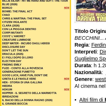
BILLIE EILISH - HIT ME HARD AND SOFT: THE TOUR
BLUE (2026)
BORGO
NEW
BOWIE: THE FINAL ACT
CHAO
CHRIS & MARTINA: THE FINAL SET
CITIZEN VIGILANTE
CLARA (2026)
CON LA PIOGGIA DENTRO
Titolo Origin
CORPI MUTANTI
COS'E' L'AMORE?
BECCHINI...
CREATURE LUMINOSE
DEEP WATER - INCUBO DAGLI ABISSI
Regia
:
Ferdin
DISCLOSURE DAY
Interpreti
:
Di
DON'T LET THE SUN
DRACULA (2025)
Guglielmo Spo
E I FIGLI DOPO DI LORO
ELECTION DAY
Durata
: h 1.2
FINDING EMILY
FUZE - CONTO ALLA ROVESCIA
Nazionalità
:
GENERAZIONE FUMETTO
GOOD LUCK, HAVE FUN, DON’T DIE
Genere
:
west
GRETA E LE FAVOLE VERE
NEW
HEN - STORIA DI UNA GALLINA
Al cinema ne
HIEDRA
HOKUM
NEW
HOPPER - IL SEGRETO DELLA MARMOTTA
IBRIDAZIONI
•
Altri film di
IL BACIO DELLA DONNA RAGNO (2026)
IL GRANDE BOCCIA