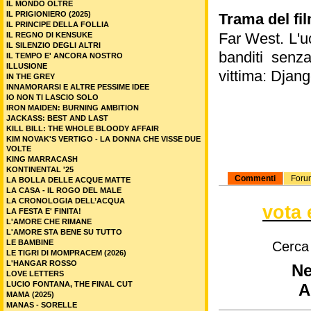
IL MONDO OLTRE
IL PRIGIONIERO (2025)
Trama del film
IL PRINCIPE DELLA FOLLIA
Far West. L'u
IL REGNO DI KENSUKE
IL SILENZIO DEGLI ALTRI
banditi senza
IL TEMPO E' ANCORA NOSTRO
ILLUSIONE
vittima: Django
IN THE GREY
INNAMORARSI E ALTRE PESSIME IDEE
IO NON TI LASCIO SOLO
IRON MAIDEN: BURNING AMBITION
JACKASS: BEST AND LAST
KILL BILL: THE WHOLE BLOODY AFFAIR
KIM NOVAK'S VERTIGO - LA DONNA CHE VISSE DUE
VOLTE
KING MARRACASH
KONTINENTAL '25
Commenti
Foru
LA BOLLA DELLE ACQUE MATTE
LA CASA - IL ROGO DEL MALE
LA CRONOLOGIA DELL’ACQUA
vota 
LA FESTA E' FINITA!
L'AMORE CHE RIMANE
L'AMORE STA BENE SU TUTTO
LE BAMBINE
Cerca
LE TIGRI DI MOMPRACEM (2026)
L'HANGAR ROSSO
Ne
LOVE LETTERS
LUCIO FONTANA, THE FINAL CUT
A
MAMA (2025)
MANAS - SORELLE