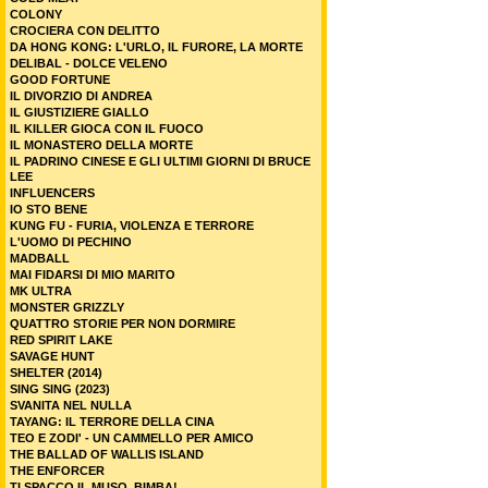
COLONY
CROCIERA CON DELITTO
DA HONG KONG: L'URLO, IL FURORE, LA MORTE
DELIBAL - DOLCE VELENO
GOOD FORTUNE
IL DIVORZIO DI ANDREA
IL GIUSTIZIERE GIALLO
IL KILLER GIOCA CON IL FUOCO
IL MONASTERO DELLA MORTE
IL PADRINO CINESE E GLI ULTIMI GIORNI DI BRUCE
LEE
INFLUENCERS
IO STO BENE
KUNG FU - FURIA, VIOLENZA E TERRORE
L'UOMO DI PECHINO
MADBALL
MAI FIDARSI DI MIO MARITO
MK ULTRA
MONSTER GRIZZLY
QUATTRO STORIE PER NON DORMIRE
RED SPIRIT LAKE
SAVAGE HUNT
SHELTER (2014)
SING SING (2023)
SVANITA NEL NULLA
TAYANG: IL TERRORE DELLA CINA
TEO E ZODI' - UN CAMMELLO PER AMICO
THE BALLAD OF WALLIS ISLAND
THE ENFORCER
TI SPACCO IL MUSO, BIMBA!