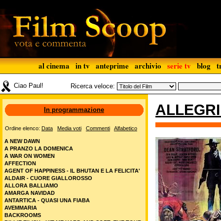
al cinema
in tv
anteprime
archivio
serie tv
blog
t
Ciao Paul!
Ricerca veloce:
ALLEGRI 
In programmazione
Ordine elenco:
Data
Media voti
Commenti
Alfabetico
A NEW DAWN
A PRANZO LA DOMENICA
A WAR ON WOMEN
AFFECTION
AGENT OF HAPPINESS - IL BHUTAN E LA FELICITA'
ALDAIR - CUORE GIALLOROSSO
ALLORA BALLIAMO
AMARGA NAVIDAD
ANTARTICA - QUASI UNA FIABA
AVEMMARIA
BACKROOMS