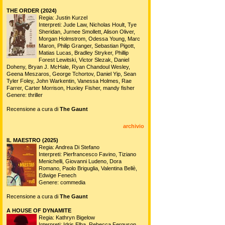
THE ORDER (2024)
Regia: Justin Kurzel
Interpreti: Jude Law, Nicholas Hoult, Tye
Sheridan, Jurnee Smollett, Alison Oliver,
Morgan Holmstrom, Odessa Young, Marc
Maron, Philip Granger, Sebastian Pigott,
Matias Lucas, Bradley Stryker, Phillip
Forest Lewitski, Victor Slezak, Daniel
Doheny, Bryan J. McHale, Ryan Chandoul Wesley,
Geena Meszaros, George Tchortov, Daniel Yip, Sean
Tyler Foley, John Warkentin, Vanessa Holmes, Rae
Farrer, Carter Morrison, Huxley Fisher, mandy fisher
Genere: thriller
Recensione a cura di
The Gaunt
archivio
IL MAESTRO (2025)
Regia: Andrea Di Stefano
Interpreti: Pierfrancesco Favino, Tiziano
Menichelli, Giovanni Ludeno, Dora
Romano, Paolo Briguglia, Valentina Bellè,
Edwige Fenech
Genere: commedia
Recensione a cura di
The Gaunt
A HOUSE OF DYNAMITE
Regia: Kathryn Bigelow
Interpreti: Idris Elba, Rebecca Ferguson,