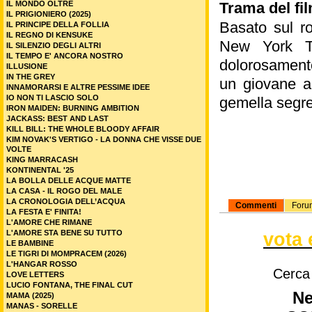
IL MONDO OLTRE
Trama del fi
IL PRIGIONIERO (2025)
Basato sul ro
IL PRINCIPE DELLA FOLLIA
IL REGNO DI KENSUKE
New York T
IL SILENZIO DEGLI ALTRI
IL TEMPO E' ANCORA NOSTRO
dolorosamente
ILLUSIONE
IN THE GREY
un giovane ar
INNAMORARSI E ALTRE PESSIME IDEE
IO NON TI LASCIO SOLO
gemella segre
IRON MAIDEN: BURNING AMBITION
JACKASS: BEST AND LAST
KILL BILL: THE WHOLE BLOODY AFFAIR
KIM NOVAK'S VERTIGO - LA DONNA CHE VISSE DUE
VOLTE
KING MARRACASH
KONTINENTAL '25
LA BOLLA DELLE ACQUE MATTE
LA CASA - IL ROGO DEL MALE
LA CRONOLOGIA DELL’ACQUA
Commenti
Foru
LA FESTA E' FINITA!
L'AMORE CHE RIMANE
L'AMORE STA BENE SU TUTTO
vota 
LE BAMBINE
LE TIGRI DI MOMPRACEM (2026)
L'HANGAR ROSSO
Cerca
LOVE LETTERS
LUCIO FONTANA, THE FINAL CUT
Ne
MAMA (2025)
MANAS - SORELLE