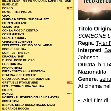
BILLIE EILISH - HIT ME HARD AND SOFT: THE TOUR
BLUE (2026)
BORGO
NEW
BOWIE: THE FINAL ACT
CHAO
CHRIS & MARTINA: THE FINAL SET
CITIZEN VIGILANTE
CLARA (2026)
Titolo Origin
CON LA PIOGGIA DENTRO
CORPI MUTANTI
SOMEONE L
COS'E' L'AMORE?
Regia
:
Tyler 
CREATURE LUMINOSE
DEEP WATER - INCUBO DAGLI ABISSI
Interpreti
:
Sa
DISCLOSURE DAY
DON'T LET THE SUN
Johnson
DRACULA (2025)
E I FIGLI DOPO DI LORO
Durata
: h 1.5
ELECTION DAY
FINDING EMILY
Nazionalità
:
FUZE - CONTO ALLA ROVESCIA
GENERAZIONE FUMETTO
Genere
:
sent
GOOD LUCK, HAVE FUN, DON’T DIE
GRETA E LE FAVOLE VERE
NEW
Al cinema ne
HEN - STORIA DI UNA GALLINA
HIEDRA
HOKUM
NEW
HOPPER - IL SEGRETO DELLA MARMOTTA
•
Altri film di
IBRIDAZIONI
IL BACIO DELLA DONNA RAGNO (2026)
IL GRANDE BOCCIA