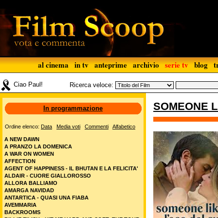
al cinema
in tv
anteprime
archivio
serie tv
blog
t
Ciao Paul!
Ricerca veloce:
SOMEONE LI
In programmazione
Ordine elenco:
Data
Media voti
Commenti
Alfabetico
A NEW DAWN
A PRANZO LA DOMENICA
A WAR ON WOMEN
AFFECTION
AGENT OF HAPPINESS - IL BHUTAN E LA FELICITA'
ALDAIR - CUORE GIALLOROSSO
ALLORA BALLIAMO
AMARGA NAVIDAD
ANTARTICA - QUASI UNA FIABA
AVEMMARIA
BACKROOMS