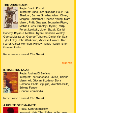
THE ORDER (2024)
Regia: Justin Kurzel
Interpreti: Jude Law, Nicholas Hoult, Tye
Sheridan, Jurnee Smollett, Alison Oliver,
Morgan Holmstrom, Odessa Young, Marc
Maron, Philip Granger, Sebastian Pigott,
Matias Lucas, Bradley Stryker, Phillip
Forest Lewitski, Victor Slezak, Daniel
Doheny, Bryan J. McHale, Ryan Chandoul Wesley,
Geena Meszaros, George Tchortov, Daniel Yip, Sean
Tyler Foley, John Warkentin, Vanessa Holmes, Rae
Farrer, Carter Morrison, Huxley Fisher, mandy fisher
Genere: thriller
Recensione a cura di
The Gaunt
archivio
IL MAESTRO (2025)
Regia: Andrea Di Stefano
Interpreti: Pierfrancesco Favino, Tiziano
Menichelli, Giovanni Ludeno, Dora
Romano, Paolo Briguglia, Valentina Bellè,
Edwige Fenech
Genere: commedia
Recensione a cura di
The Gaunt
A HOUSE OF DYNAMITE
Regia: Kathryn Bigelow
Interpreti: Idris Elba, Rebecca Ferguson,