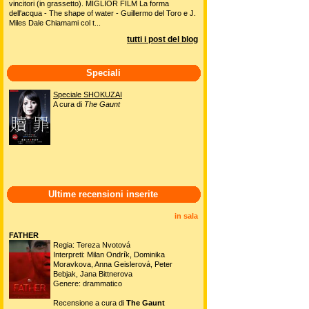
vincitori (in grassetto). MIGLIOR FILM La forma
dell'acqua - The shape of water - Guillermo del Toro e J.
Miles Dale Chiamami col t...
tutti i post del blog
Speciali
Speciale SHOKUZAI
A cura di
The Gaunt
Ultime recensioni inserite
in sala
FATHER
Regia: Tereza Nvotová
Interpreti: Milan Ondrík, Dominika
Moravkova, Anna Geislerová, Peter
Bebjak, Jana Bittnerova
Genere: drammatico
Recensione a cura di
The Gaunt