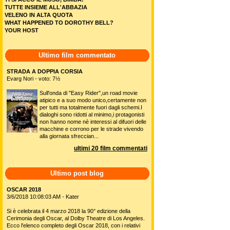
TUTTE INSIEME ALL'ABBAZIA
VELENO IN ALTA QUOTA
WHAT HAPPENED TO DOROTHY BELL?
YOUR HOST
Ultimo film commentato
STRADA A DOPPIA CORSIA
Evarg Nori - voto: 7½
Sull'onda di "Easy Rider",un road movie
atipico e a suo modo unico,certamente non
per tutti ma totalmente fuori dagli schemi.I
dialoghi sono ridotti al minimo,i protagonisti
non hanno nome nè interessi al difuori delle
macchine e corrono per le strade vivendo
alla giornata sfreccian...
ultimi 20 film commentati
Ultimo post blog
OSCAR 2018
3/6/2018 10:08:03 AM - Kater
Si è celebrata il 4 marzo 2018 la 90° edizione della
Cerimonia degli Oscar, al Dolby Theatre di Los Angeles.
Ecco l'elenco completo degli Oscar 2018, con i relativi