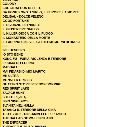
COLONY
CROCIERA CON DELITTO
DA HONG KONG: L'URLO, IL FURORE, LA MORTE
DELIBAL - DOLCE VELENO
GOOD FORTUNE
IL DIVORZIO DI ANDREA
IL GIUSTIZIERE GIALLO
IL KILLER GIOCA CON IL FUOCO
IL MONASTERO DELLA MORTE
IL PADRINO CINESE E GLI ULTIMI GIORNI DI BRUCE
LEE
INFLUENCERS
IO STO BENE
KUNG FU - FURIA, VIOLENZA E TERRORE
L'UOMO DI PECHINO
MADBALL
MAI FIDARSI DI MIO MARITO
MK ULTRA
MONSTER GRIZZLY
QUATTRO STORIE PER NON DORMIRE
RED SPIRIT LAKE
SAVAGE HUNT
SHELTER (2014)
SING SING (2023)
SVANITA NEL NULLA
TAYANG: IL TERRORE DELLA CINA
TEO E ZODI' - UN CAMMELLO PER AMICO
THE BALLAD OF WALLIS ISLAND
THE ENFORCER
TI SPACCO IL MUSO, BIMBA!