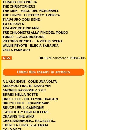
TERAPIA DI FAMIGLIA
THE CHRISTOPHERS
THE DINK - MAGO DEL PICKLEBALL
THE LUNCH: A LETTER TO AMERICA
TI AUGURO OGNI BENE
TOY STORY 5
TRA AMORE E INGANNI
TRE CHILOMETRI ALLA FINE DEL MONDO
TUNER - L’ACCORDATORE
VITTORIO DE SICA - LA VITA IN SCENA
WILLIE PEYOTE - ELEGIA SABAUDA
YALLA PARKOUR
1073271
commenti su
53872
film
Ultimi film inseriti in archivio
A L'ANCIENNE - COME UNA VOLTA
AMIAMOCI FINCHE' SIAMO VIVI
AMORE E PASSIONE A SYLT
BRIVIDI NELLA NOTTE
BRUCE LEE - THE FLYING DRAGON
BRUCE LEE IL LEGGENDARIO
BRUCE LEE, IL CAMPIONE
CASH OUT 2: HIGH ROLLERS
CHASING THE WIND
CHE CARAMBOLE… RAGAZZI!!!...
CHEN: LA FURIA SCATENATA
COLD MEAT