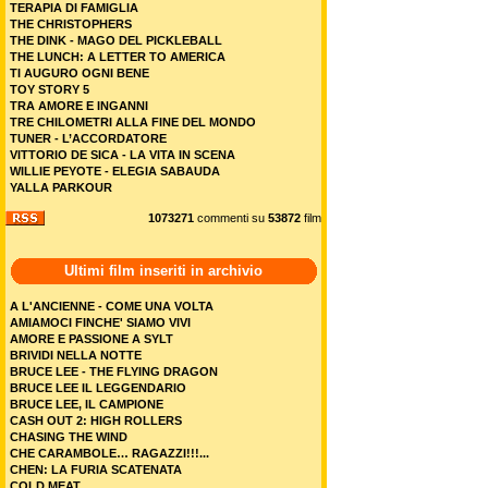
TERAPIA DI FAMIGLIA
THE CHRISTOPHERS
THE DINK - MAGO DEL PICKLEBALL
THE LUNCH: A LETTER TO AMERICA
TI AUGURO OGNI BENE
TOY STORY 5
TRA AMORE E INGANNI
TRE CHILOMETRI ALLA FINE DEL MONDO
TUNER - L’ACCORDATORE
VITTORIO DE SICA - LA VITA IN SCENA
WILLIE PEYOTE - ELEGIA SABAUDA
YALLA PARKOUR
1073271
commenti su
53872
film
Ultimi film inseriti in archivio
A L'ANCIENNE - COME UNA VOLTA
AMIAMOCI FINCHE' SIAMO VIVI
AMORE E PASSIONE A SYLT
BRIVIDI NELLA NOTTE
BRUCE LEE - THE FLYING DRAGON
BRUCE LEE IL LEGGENDARIO
BRUCE LEE, IL CAMPIONE
CASH OUT 2: HIGH ROLLERS
CHASING THE WIND
CHE CARAMBOLE… RAGAZZI!!!...
CHEN: LA FURIA SCATENATA
COLD MEAT