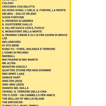
COLONY
CROCIERA CON DELITTO
DA HONG KONG: L'URLO, IL FURORE, LA MORTE
DELIBAL - DOLCE VELENO
GOOD FORTUNE
IL DIVORZIO DI ANDREA
IL GIUSTIZIERE GIALLO
IL KILLER GIOCA CON IL FUOCO
IL MONASTERO DELLA MORTE
IL PADRINO CINESE E GLI ULTIMI GIORNI DI BRUCE
LEE
INFLUENCERS
IO STO BENE
KUNG FU - FURIA, VIOLENZA E TERRORE
L'UOMO DI PECHINO
MADBALL
MAI FIDARSI DI MIO MARITO
MK ULTRA
MONSTER GRIZZLY
QUATTRO STORIE PER NON DORMIRE
RED SPIRIT LAKE
SAVAGE HUNT
SHELTER (2014)
SING SING (2023)
SVANITA NEL NULLA
TAYANG: IL TERRORE DELLA CINA
TEO E ZODI' - UN CAMMELLO PER AMICO
THE BALLAD OF WALLIS ISLAND
THE ENFORCER
TI SPACCO IL MUSO, BIMBA!