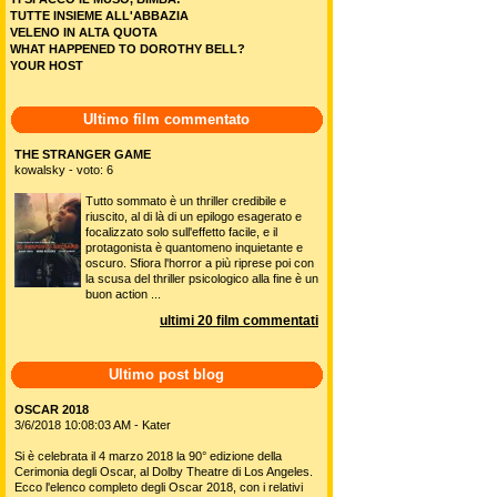
TUTTE INSIEME ALL'ABBAZIA
VELENO IN ALTA QUOTA
WHAT HAPPENED TO DOROTHY BELL?
YOUR HOST
Ultimo film commentato
THE STRANGER GAME
kowalsky - voto: 6
Tutto sommato è un thriller credibile e
riuscito, al di là di un epilogo esagerato e
focalizzato solo sull'effetto facile, e il
protagonista è quantomeno inquietante e
oscuro. Sfiora l'horror a più riprese poi con
la scusa del thriller psicologico alla fine è un
buon action ...
ultimi 20 film commentati
Ultimo post blog
OSCAR 2018
3/6/2018 10:08:03 AM - Kater
Si è celebrata il 4 marzo 2018 la 90° edizione della
Cerimonia degli Oscar, al Dolby Theatre di Los Angeles.
Ecco l'elenco completo degli Oscar 2018, con i relativi