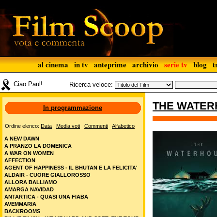
al cinema
in tv
anteprime
archivio
serie tv
blog
t
Ciao Paul!
Ricerca veloce:
THE WATE
In programmazione
Ordine elenco:
Data
Media voti
Commenti
Alfabetico
A NEW DAWN
A PRANZO LA DOMENICA
A WAR ON WOMEN
AFFECTION
AGENT OF HAPPINESS - IL BHUTAN E LA FELICITA'
ALDAIR - CUORE GIALLOROSSO
ALLORA BALLIAMO
AMARGA NAVIDAD
ANTARTICA - QUASI UNA FIABA
AVEMMARIA
BACKROOMS