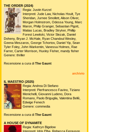
THE ORDER (2024)
Regia: Justin Kurzel
Interpreti: Jude Law, Nicholas Hoult, Tye
Sheridan, Jurnee Smollett, Alison Oliver,
Morgan Holmstrom, Odessa Young, Marc
Maron, Philip Granger, Sebastian Pigott,
Matias Lucas, Bradley Stryker, Phillip
Forest Lewitski, Victor Slezak, Daniel
Doheny, Bryan J. McHale, Ryan Chandoul Wesley,
Geena Meszaros, George Tchortov, Daniel Yip, Sean
Tyler Foley, John Warkentin, Vanessa Holmes, Rae
Farrer, Carter Morrison, Huxley Fisher, mandy fisher
Genere: thriller
Recensione a cura di
The Gaunt
archivio
IL MAESTRO (2025)
Regia: Andrea Di Stefano
Interpreti: Pierfrancesco Favino, Tiziano
Menichelli, Giovanni Ludeno, Dora
Romano, Paolo Briguglia, Valentina Bellè,
Edwige Fenech
Genere: commedia
Recensione a cura di
The Gaunt
A HOUSE OF DYNAMITE
Regia: Kathryn Bigelow
Interpreti: Idris Elba, Rebecca Ferguson,