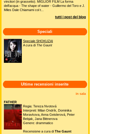
vincitori (in grassetto). MIGLIOR FILM La forma
dell'acqua - The shape of water - Guillermo del Toro e J.
Miles Dale Chiamami col t...
tutti i post del blog
Speciali
Speciale SHOKUZAI
A cura di
The Gaunt
Ultime recensioni inserite
in sala
FATHER
Regia: Tereza Nvotová
Interpreti: Milan Ondrík, Dominika
Moravkova, Anna Geislerová, Peter
Bebjak, Jana Bittnerova
Genere: drammatico
Recensione a cura di
The Gaunt