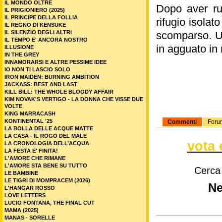
IL MONDO OLTRE
Dopo aver rub
IL PRIGIONIERO (2025)
IL PRINCIPE DELLA FOLLIA
rifugio isolat
IL REGNO DI KENSUKE
IL SILENZIO DEGLI ALTRI
scomparso. Un
IL TEMPO E' ANCORA NOSTRO
in agguato in 
ILLUSIONE
IN THE GREY
INNAMORARSI E ALTRE PESSIME IDEE
IO NON TI LASCIO SOLO
IRON MAIDEN: BURNING AMBITION
JACKASS: BEST AND LAST
KILL BILL: THE WHOLE BLOODY AFFAIR
KIM NOVAK'S VERTIGO - LA DONNA CHE VISSE DUE
VOLTE
KING MARRACASH
KONTINENTAL '25
Commenti
Foru
LA BOLLA DELLE ACQUE MATTE
LA CASA - IL ROGO DEL MALE
vota 
LA CRONOLOGIA DELL’ACQUA
LA FESTA E' FINITA!
L'AMORE CHE RIMANE
L'AMORE STA BENE SU TUTTO
Cerca
LE BAMBINE
LE TIGRI DI MOMPRACEM (2026)
Ne
L'HANGAR ROSSO
LOVE LETTERS
LUCIO FONTANA, THE FINAL CUT
MAMA (2025)
MANAS - SORELLE