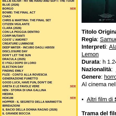
BILLIE EILISH - HIT ME HARD AND SOFT: THE TOUR
BLUE (2026)
BORGO
NEW
BOWIE: THE FINAL ACT
CHAO
CHRIS & MARTINA: THE FINAL SET
CITIZEN VIGILANTE
CLARA (2026)
Titolo Origin
CON LA PIOGGIA DENTRO
CORPI MUTANTI
Regia
:
Samue
COS'E' L'AMORE?
CREATURE LUMINOSE
Interpreti
:
Al
DEEP WATER - INCUBO DAGLI ABISSI
DISCLOSURE DAY
Lemon
DON'T LET THE SUN
DRACULA (2025)
Durata
: h 1.2
E I FIGLI DOPO DI LORO
ELECTION DAY
Nazionalità
:
FINDING EMILY
FUZE - CONTO ALLA ROVESCIA
Genere
:
horr
GENERAZIONE FUMETTO
GOOD LUCK, HAVE FUN, DON’T DIE
Al cinema nel
GRETA E LE FAVOLE VERE
NEW
HEN - STORIA DI UNA GALLINA
HIEDRA
•
Altri film di
HOKUM
NEW
HOPPER - IL SEGRETO DELLA MARMOTTA
IBRIDAZIONI
IL BACIO DELLA DONNA RAGNO (2026)
Trama del fi
IL GRANDE BOCCIA