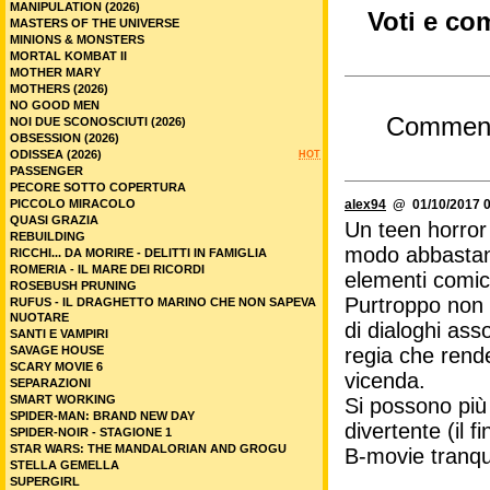
MANIPULATION (2026)
Voti e co
MASTERS OF THE UNIVERSE
MINIONS & MONSTERS
MORTAL KOMBAT II
MOTHER MARY
MOTHERS (2026)
NO GOOD MEN
Commen
NOI DUE SCONOSCIUTI (2026)
OBSESSION (2026)
ODISSEA (2026)
HOT
PASSENGER
PECORE SOTTO COPERTURA
PICCOLO MIRACOLO
alex94
@ 01/10/2017 0
QUASI GRAZIA
Un teen horror 
REBUILDING
modo abbastanz
RICCHI... DA MORIRE - DELITTI IN FAMIGLIA
ROMERIA - IL MARE DEI RICORDI
elementi comic
ROSEBUSH PRUNING
Purtroppo non 
RUFUS - IL DRAGHETTO MARINO CHE NON SAPEVA
NUOTARE
di dialoghi ass
SANTI E VAMPIRI
SAVAGE HOUSE
regia che rend
SCARY MOVIE 6
vicenda.
SEPARAZIONI
SMART WORKING
Si possono più 
SPIDER-MAN: BRAND NEW DAY
divertente (il 
SPIDER-NOIR - STAGIONE 1
STAR WARS: THE MANDALORIAN AND GROGU
B-movie tranqui
STELLA GEMELLA
SUPERGIRL