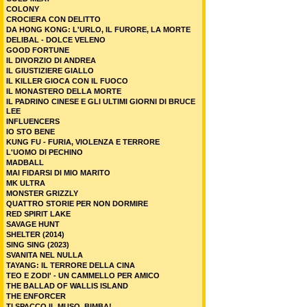
COLONY
CROCIERA CON DELITTO
DA HONG KONG: L'URLO, IL FURORE, LA MORTE
DELIBAL - DOLCE VELENO
GOOD FORTUNE
IL DIVORZIO DI ANDREA
IL GIUSTIZIERE GIALLO
IL KILLER GIOCA CON IL FUOCO
IL MONASTERO DELLA MORTE
IL PADRINO CINESE E GLI ULTIMI GIORNI DI BRUCE
LEE
INFLUENCERS
IO STO BENE
KUNG FU - FURIA, VIOLENZA E TERRORE
L'UOMO DI PECHINO
MADBALL
MAI FIDARSI DI MIO MARITO
MK ULTRA
MONSTER GRIZZLY
QUATTRO STORIE PER NON DORMIRE
RED SPIRIT LAKE
SAVAGE HUNT
SHELTER (2014)
SING SING (2023)
SVANITA NEL NULLA
TAYANG: IL TERRORE DELLA CINA
TEO E ZODI' - UN CAMMELLO PER AMICO
THE BALLAD OF WALLIS ISLAND
THE ENFORCER
TI SPACCO IL MUSO, BIMBA!