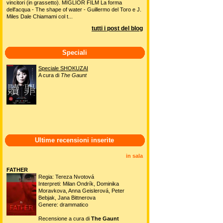
vincitori (in grassetto). MIGLIOR FILM La forma
dell'acqua - The shape of water - Guillermo del Toro e J.
Miles Dale Chiamami col t...
tutti i post del blog
Speciali
Speciale SHOKUZAI
A cura di
The Gaunt
Ultime recensioni inserite
in sala
FATHER
Regia: Tereza Nvotová
Interpreti: Milan Ondrík, Dominika
Moravkova, Anna Geislerová, Peter
Bebjak, Jana Bittnerova
Genere: drammatico
Recensione a cura di
The Gaunt