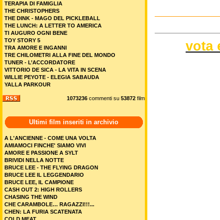
TERAPIA DI FAMIGLIA
THE CHRISTOPHERS
THE DINK - MAGO DEL PICKLEBALL
THE LUNCH: A LETTER TO AMERICA
TI AUGURO OGNI BENE
TOY STORY 5
vota 
TRA AMORE E INGANNI
TRE CHILOMETRI ALLA FINE DEL MONDO
TUNER - L’ACCORDATORE
VITTORIO DE SICA - LA VITA IN SCENA
WILLIE PEYOTE - ELEGIA SABAUDA
YALLA PARKOUR
1073236
commenti su
53872
film
Ultimi film inseriti in archivio
A L'ANCIENNE - COME UNA VOLTA
AMIAMOCI FINCHE' SIAMO VIVI
AMORE E PASSIONE A SYLT
BRIVIDI NELLA NOTTE
BRUCE LEE - THE FLYING DRAGON
BRUCE LEE IL LEGGENDARIO
BRUCE LEE, IL CAMPIONE
CASH OUT 2: HIGH ROLLERS
CHASING THE WIND
CHE CARAMBOLE… RAGAZZI!!!...
CHEN: LA FURIA SCATENATA
COLD MEAT