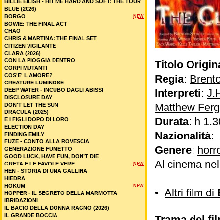
BILLIE EILISH - HIT ME HARD AND SOFT: THE TOUR
BLUE (2026)
BORGO
NEW
BOWIE: THE FINAL ACT
CHAO
CHRIS & MARTINA: THE FINAL SET
CITIZEN VIGILANTE
CLARA (2026)
CON LA PIOGGIA DENTRO
Titolo Origin
CORPI MUTANTI
COS'E' L'AMORE?
Regia
:
Brent
CREATURE LUMINOSE
DEEP WATER - INCUBO DAGLI ABISSI
Interpreti
:
J.
DISCLOSURE DAY
Matthew Fer
DON'T LET THE SUN
DRACULA (2025)
Durata
: h 1.3
E I FIGLI DOPO DI LORO
ELECTION DAY
Nazionalità
:
FINDING EMILY
FUZE - CONTO ALLA ROVESCIA
Genere
:
horr
GENERAZIONE FUMETTO
GOOD LUCK, HAVE FUN, DON’T DIE
Al cinema ne
GRETA E LE FAVOLE VERE
NEW
HEN - STORIA DI UNA GALLINA
HIEDRA
HOKUM
NEW
•
Altri film di
HOPPER - IL SEGRETO DELLA MARMOTTA
IBRIDAZIONI
IL BACIO DELLA DONNA RAGNO (2026)
IL GRANDE BOCCIA
Trama del fil