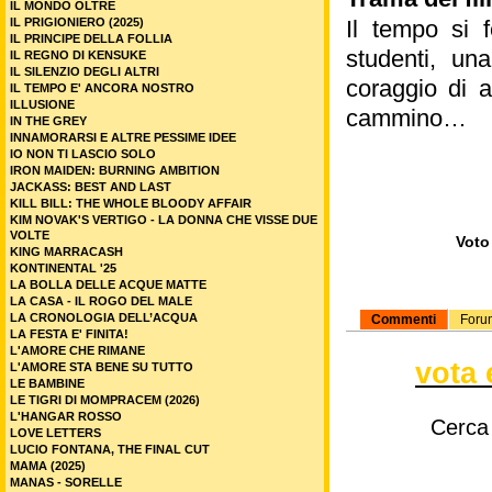
IL MONDO OLTRE
IL PRIGIONIERO (2025)
Il tempo si 
IL PRINCIPE DELLA FOLLIA
studenti, un
IL REGNO DI KENSUKE
IL SILENZIO DEGLI ALTRI
coraggio di a
IL TEMPO E' ANCORA NOSTRO
ILLUSIONE
cammino…
IN THE GREY
INNAMORARSI E ALTRE PESSIME IDEE
IO NON TI LASCIO SOLO
IRON MAIDEN: BURNING AMBITION
JACKASS: BEST AND LAST
KILL BILL: THE WHOLE BLOODY AFFAIR
KIM NOVAK'S VERTIGO - LA DONNA CHE VISSE DUE
VOLTE
Voto 
KING MARRACASH
KONTINENTAL '25
LA BOLLA DELLE ACQUE MATTE
LA CASA - IL ROGO DEL MALE
LA CRONOLOGIA DELL’ACQUA
Commenti
Foru
LA FESTA E' FINITA!
L'AMORE CHE RIMANE
vota 
L'AMORE STA BENE SU TUTTO
LE BAMBINE
LE TIGRI DI MOMPRACEM (2026)
L'HANGAR ROSSO
Cerca
LOVE LETTERS
LUCIO FONTANA, THE FINAL CUT
MAMA (2025)
MANAS - SORELLE