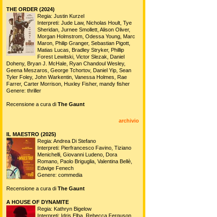
THE ORDER (2024)
Regia: Justin Kurzel
Interpreti: Jude Law, Nicholas Hoult, Tye
Sheridan, Jurnee Smollett, Alison Oliver,
Morgan Holmstrom, Odessa Young, Marc
Maron, Philip Granger, Sebastian Pigott,
Matias Lucas, Bradley Stryker, Phillip
Forest Lewitski, Victor Slezak, Daniel
Doheny, Bryan J. McHale, Ryan Chandoul Wesley,
Geena Meszaros, George Tchortov, Daniel Yip, Sean
Tyler Foley, John Warkentin, Vanessa Holmes, Rae
Farrer, Carter Morrison, Huxley Fisher, mandy fisher
Genere: thriller
Recensione a cura di
The Gaunt
archivio
IL MAESTRO (2025)
Regia: Andrea Di Stefano
Interpreti: Pierfrancesco Favino, Tiziano
Menichelli, Giovanni Ludeno, Dora
Romano, Paolo Briguglia, Valentina Bellè,
Edwige Fenech
Genere: commedia
Recensione a cura di
The Gaunt
A HOUSE OF DYNAMITE
Regia: Kathryn Bigelow
Interpreti: Idris Elba, Rebecca Ferguson,