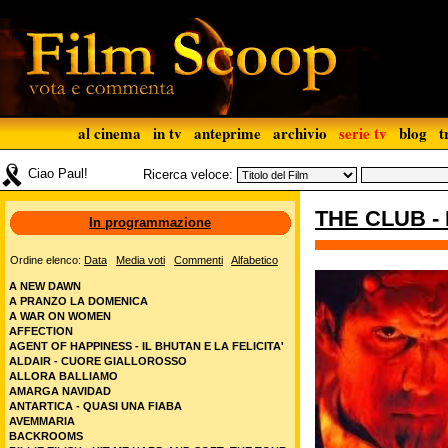
al cinema
in tv
anteprime
archivio
serie tv
blog
t
Ciao Paul!
Ricerca veloce:
THE CLUB -
In programmazione
Ordine elenco:
Data
Media voti
Commenti
Alfabetico
A NEW DAWN
A PRANZO LA DOMENICA
A WAR ON WOMEN
AFFECTION
AGENT OF HAPPINESS - IL BHUTAN E LA FELICITA'
ALDAIR - CUORE GIALLOROSSO
ALLORA BALLIAMO
AMARGA NAVIDAD
ANTARTICA - QUASI UNA FIABA
AVEMMARIA
BACKROOMS