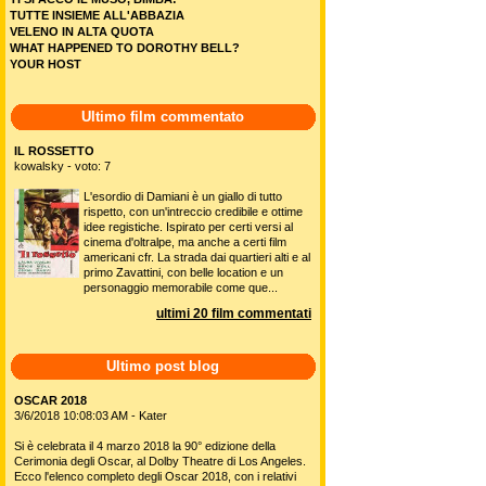
TUTTE INSIEME ALL'ABBAZIA
VELENO IN ALTA QUOTA
WHAT HAPPENED TO DOROTHY BELL?
YOUR HOST
Ultimo film commentato
IL ROSSETTO
kowalsky - voto: 7
L'esordio di Damiani è un giallo di tutto
rispetto, con un'intreccio credibile e ottime
idee registiche. Ispirato per certi versi al
cinema d'oltralpe, ma anche a certi film
americani cfr. La strada dai quartieri alti e al
primo Zavattini, con belle location e un
personaggio memorabile come que...
ultimi 20 film commentati
Ultimo post blog
OSCAR 2018
3/6/2018 10:08:03 AM - Kater
Si è celebrata il 4 marzo 2018 la 90° edizione della
Cerimonia degli Oscar, al Dolby Theatre di Los Angeles.
Ecco l'elenco completo degli Oscar 2018, con i relativi