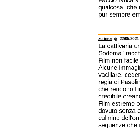
Faccio fatica a
qualcosa, che 
pur sempre em
zerimor
@ 22/05/2021 
La cattiveria u
Sodoma" racchiu
Film non facile
Alcune immagini
vacillare, cede
regia di Pasoli
che rendono l'i
credibile crean
Film estremo ol
dovuto senza ch
culmine dell'or
sequenze che r