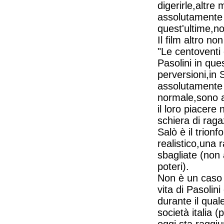
digerirle,altre
assolutamente s
quest'ultime,no
Il film altro n
"Le centoventi
Pasolini in que
perversioni,in S
assolutamente 
normale,sono a
il loro piacere
schiera di raga
Salò è il trionf
realistico,una 
sbagliate (non 
poteri).
Non è un caso s
vita di Pasolin
durante il qual
società italia 