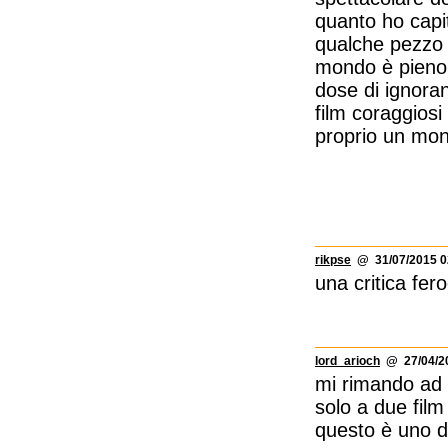
quanto ho capi
qualche pezzo d
mondo è pieno d
dose di ignoran
film coraggiosi
proprio un mon
rikpse
@ 31/07/2015 0
una critica fer
lord_arioch
@ 27/04/20
mi rimando ad 
solo a due film
questo è uno d