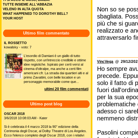
TUTTE INSIEME ALL'ABBAZIA
Non so se poss
VELENO IN ALTA QUOTA
WHAT HAPPENED TO DOROTHY BELL?
sbagliata. Poss
YOUR HOST
più che si guar
realizzato e an
Ultimo film commentato
attraversarlo f
IL ROSSETTO
kowalsky - voto: 7
L'esordio di Damiani è un giallo di tutto
rispetto, con un'intreccio credibile e ottime
VincVega
@ 29/12/2023
idee registiche. Ispirato per certi versi al
Ho sempre avut
cinema d'oltralpe, ma anche a certi film
americani cfr. La strada dai quartieri alti e al
precede. Eppure
primo Zavattini, con belle location e un
solo il fatto d
personaggio memorabile come que...
fuori dall'ordin
ultimi 20 film commentati
per la sua epo
problematiche 
Ultimo post blog
adesso ci sare
OSCAR 2018
nemmeno distri
3/6/2018 10:08:03 AM - Kater
Si è celebrata il 4 marzo 2018 la 90° edizione della
Cerimonia degli Oscar, al Dolby Theatre di Los Angeles.
Pasolini compi
Ecco l'elenco completo degli Oscar 2018, con i relativi