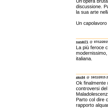
Un'opera brutal
discussione. P
la sua arte nel
Un capolavoro c
suzuki71
@ 07/12/2015
La più feroce c
modernissimo, u
italiana.
alex94
@ 16/11/2015 2
Ok finalmente 
controversi de
Maladolescenz
Parto col dire c
rapporto alqua