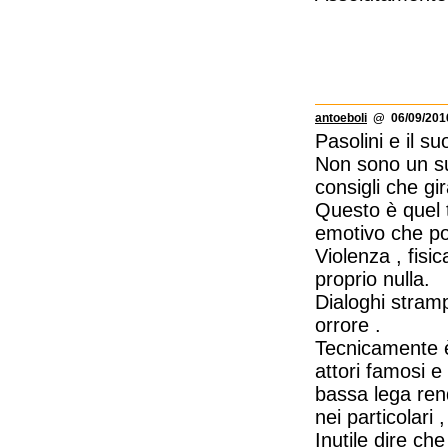
antoeboli
@ 06/09/2016
Pasolini e il su
Non sono un su
consigli che gi
Questo è quel 
emotivo che po
Violenza , fisi
proprio nulla.
Dialoghi stramp
orrore .
Tecnicamente è
attori famosi e
bassa lega rend
nei particolari
Inutile dire ch