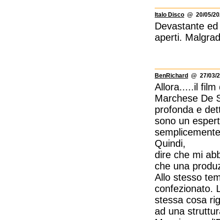
Italo Disco
@ 20/05/202
Devastante ed 
aperti. Malgrad
BenRichard
@ 27/03/2
Allora.....il fi
Marchese De Sa
profonda e det
sono un esperto
semplicemente 
Quindi,
dire che mi ab
che una produzi
Allo stesso te
confezionato. L
stessa cosa rig
ad una struttura