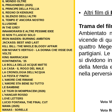
IL MONDO OLTRE
IL PRIGIONIERO (2025)
IL PRINCIPE DELLA FOLLIA
•
Altri film di
IL REGNO DI KENSUKE
IL SILENZIO DEGLI ALTRI
IL TEMPO E' ANCORA NOSTRO
ILLUSIONE
Trama del fi
IN THE GREY
INNAMORARSI E ALTRE PESSIME IDEE
Ambientato ne
IO NON TI LASCIO SOLO
vicende di qu
IRON MAIDEN: BURNING AMBITION
JACKASS: BEST AND LAST
quattro Meger
KILL BILL: THE WHOLE BLOODY AFFAIR
KIM NOVAK'S VERTIGO - LA DONNA CHE VISSE DUE
partigiani. Le
VOLTE
KING MARRACASH
si dividono i
KONTINENTAL '25
LA BOLLA DELLE ACQUE MATTE
della Merda 
LA CASA - IL ROGO DEL MALE
nella pervers
LA CRONOLOGIA DELL’ACQUA
LA FESTA E' FINITA!
L'AMORE CHE RIMANE
L'AMORE STA BENE SU TUTTO
LE BAMBINE
LE TIGRI DI MOMPRACEM (2026)
L'HANGAR ROSSO
LOVE LETTERS
Voto Vi
LUCIO FONTANA, THE FINAL CUT
MAMA (2025)
MANAS - SORELLE
Voto R