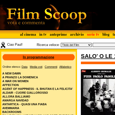
al cinema
in tv
anteprime
archivio
serie tv
blog
t
Ciao Paul!
Ricerca veloce:
SALO' O LE
In programmazione
Ordine elenco:
Data
Media voti
Commenti
Alfabetico
A NEW DAWN
A PRANZO LA DOMENICA
A WAR ON WOMEN
AFFECTION
AGENT OF HAPPINESS - IL BHUTAN E LA FELICITA'
ALDAIR - CUORE GIALLOROSSO
ALLORA BALLIAMO
AMARGA NAVIDAD
ANTARTICA - QUASI UNA FIABA
AVEMMARIA
BACKROOMS