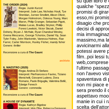
su quel libro e
THE ORDER (2024)
qualche "spezz
Regia: Justin Kurzel
promisi di gira
Interpreti: Jude Law, Nicholas Hoult, Tye
Sheridan, Jurnee Smollett, Alison Oliver,
esso,mi promis
Morgan Holmstrom, Odessa Young, Marc
Maron, Philip Granger, Sebastian Pigott,
disagio che pr
Matias Lucas, Bradley Stryker, Phillip
decisi di appro
Forest Lewitski, Victor Slezak, Daniel
Doheny, Bryan J. McHale, Ryan Chandoul Wesley,
mia immaginazio
Geena Meszaros, George Tchortov, Daniel Yip, Sean
Tyler Foley, John Warkentin, Vanessa Holmes, Rae
massimo,ma la t
Farrer, Carter Morrison, Huxley Fisher, mandy fisher
avvicinarmi al
Genere: thriller
potessi avere pi
Recensione a cura di
The Gaunt
film..poi lessi 
archivio
web,comprese le
l'ultimo passag
IL MAESTRO (2025)
Regia: Andrea Di Stefano
non l'avevo vis
Interpreti: Pierfrancesco Favino, Tiziano
Menichelli, Giovanni Ludeno, Dora
spaventava di 
Romano, Paolo Briguglia, Valentina Bellè,
non mi piace e 
Edwige Fenech
Genere: commedia
sera prendo il
Recensione a cura di
The Gaunt
aspettavo moolt
manie in cui i 
A HOUSE OF DYNAMITE
Regia: Kathryn Bigelow
scelta dell'att
Interpreti: Idris Elba, Rebecca Ferguson,