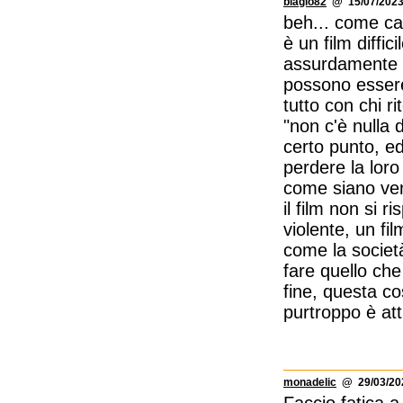
biagio82
@ 15/07/2023
beh... come cav
è un film diffi
assurdamente c
possono essere
tutto con chi ri
"non c'è nulla 
certo punto, ed
perdere la loro
come siano ven
il film non si 
violente, un fi
come la società
fare quello che
fine, questa co
purtroppo è at
monadelic
@ 29/03/202