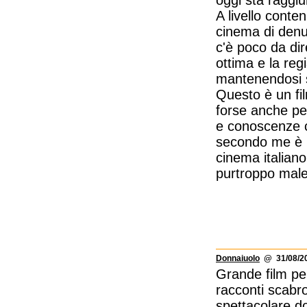
oggi sta raggi
A livello conten
cinema di denun
c'è poco da dir
ottima e la re
mantenendosi su
Questo è un fil
forse anche pe
e conoscenze c
secondo me è u
cinema italian
purtroppo male
Donnaiuolo
@ 31/08/20
Grande film pe
racconti scabro
spettacolare do