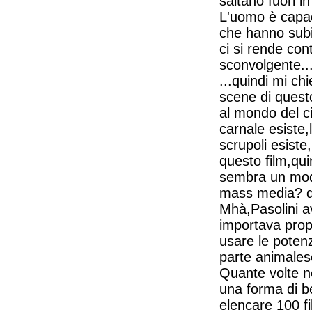
saltano fuori in
L'uomo è capac
che hanno subit
ci si rende con
sconvolgente...
...quindi mi c
scene di quest
al mondo del ci
carnale esiste,
scrupoli esiste,
questo film,qui
sembra un modo 
mass media? di 
Mhà,Pasolini av
importava propr
usare le potenz
parte animales
Quante volte n
una forma di be
elencare 100 fi