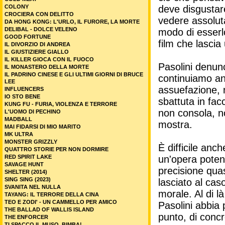
COLONY
deve disgustar
CROCIERA CON DELITTO
vedere assolut
DA HONG KONG: L'URLO, IL FURORE, LA MORTE
DELIBAL - DOLCE VELENO
modo di esserl
GOOD FORTUNE
film che lascia
IL DIVORZIO DI ANDREA
IL GIUSTIZIERE GIALLO
IL KILLER GIOCA CON IL FUOCO
Pasolini denun
IL MONASTERO DELLA MORTE
IL PADRINO CINESE E GLI ULTIMI GIORNI DI BRUCE
continuiamo an
LEE
assuefazione, 
INFLUENCERS
IO STO BENE
sbattuta in fac
KUNG FU - FURIA, VIOLENZA E TERRORE
non consola, no
L'UOMO DI PECHINO
MADBALL
mostra.
MAI FIDARSI DI MIO MARITO
MK ULTRA
MONSTER GRIZZLY
È difficile anc
QUATTRO STORIE PER NON DORMIRE
RED SPIRIT LAKE
un'opera poten
SAVAGE HUNT
precisione quas
SHELTER (2014)
SING SING (2023)
lasciato al cas
SVANITA NEL NULLA
morale. Al di l
TAYANG: IL TERRORE DELLA CINA
TEO E ZODI' - UN CAMMELLO PER AMICO
Pasolini abbia 
THE BALLAD OF WALLIS ISLAND
punto, di concr
THE ENFORCER
TI SPACCO IL MUSO, BIMBA!