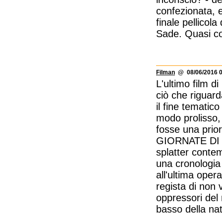
confezionata, 
finale pellicola
Sade. Quasi com
Filman
@ 08/06/2016 0
L'ultimo film d
ciò che riguard
il fine tematico
modo prolisso,
fosse una prio
GIORNATE DI S
splatter conte
una cronologia
all'ultima oper
regista di non 
oppressori del 
basso della na