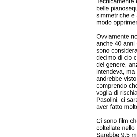
Tecnicamente è 
belle pianosequ
simmetriche e s
modo oppriment
Ovviamente non
anche 40 anni d
sono considera
decimo di cio c
del genere, an
intendeva, ma 
andrebbe visto
comprendo che 
voglia di risch
Pasolini, ci sa
aver fatto molt
Ci sono film c
coltellate nell
Sarebbe 9,5 ma