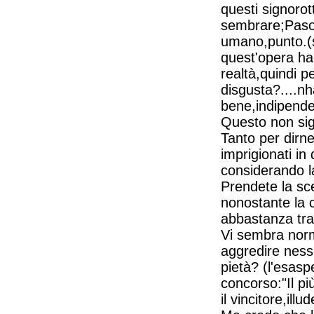
questi signorot
sembrare;Pasoli
umano,punto.(s
quest'opera ha
realtà,quindi p
disgusta?....nha
bene,indipenden
Questo non sign
Tanto per dirn
imprigionati in
considerando l
Prendete la sc
nonostante la c
abbastanza tra
Vi sembra norm
aggredire ness
pietà? (l'esasp
concorso:"Il pi
il vincitore,ill