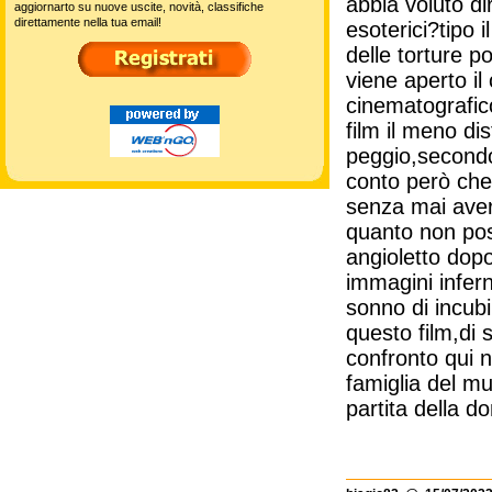
abbia voluto dir
aggiornarto su nuove uscite, novità, classifiche
direttamente nella tua email!
esoterici?tipo 
delle torture 
viene aperto il
cinematografico
film il meno di
peggio,secondo
conto però che
senza mai aver
quanto non pos
angioletto dopo
immagini infer
sonno di incubi
questo film,di 
confronto qui n
famiglia del mul
partita della d