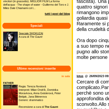
fascista). Una 
vincitori (in grassetto). MIGLIOR FILM La forma
dell'acqua - The shape of water - Guillermo del Toro e J.
quattro signori
Miles Dale Chiamami col t...
rimangono impr
tutti i post del blog
goliardia quasi
Raramente si pu
Speciali
della crudeltà 
Speciale SHOKUZAI
A cura di
The Gaunt
Ora dopo cinqua
a suo tempo ne
pugno allo sto
molte persone 
Ultime recensioni inserite
lotus
@ 26/09/2023 09
in sala
Cercare di com
FATHER
complicato.Part
Regia: Tereza Nvotová
Interpreti: Milan Ondrík, Dominika
perchè sono un
Moravkova, Anna Geislerová, Peter
Bebjak, Jana Bittnerova
approfondita d
Genere: drammatico
sconvolto.Allo 
Recensione a cura di
The Gaunt