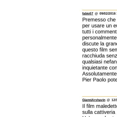
fabio57
@ 09/02/2016 
Premesso che è 
per usare un eu
tutti i comment
personalmente 
discute la gran
questo film se
racchiuda senz
qualsiasi nefan
inquietante con 
Assolutamente 
Pier Paolo pote
GianniArshavin
@ 12/1
Il film maledet
sulla cattiveri