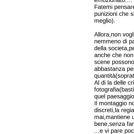
emozionato....
Fatemi pensare
punizioni che s
meglio).
Allora,non vog
nemmeno di par
della societa,
anche che non c
scene possono 
abbastanza per
quantità(sopratu
Al di la delle 
fotografia(bast
quel paesaggio
Il montaggio no
discreti,la reg
mai,mantiene 
bene,senza far
...e vi pare po