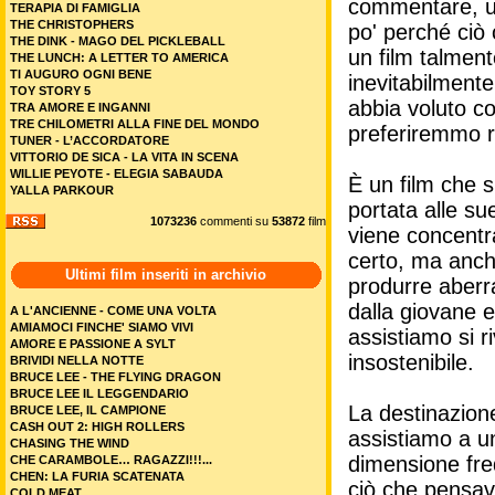
commentare, un
TERAPIA DI FAMIGLIA
THE CHRISTOPHERS
po' perché ciò 
THE DINK - MAGO DEL PICKLEBALL
un film talment
THE LUNCH: A LETTER TO AMERICA
TI AUGURO OGNI BENE
inevitabilmente
TOY STORY 5
abbia voluto c
TRA AMORE E INGANNI
TRE CHILOMETRI ALLA FINE DEL MONDO
preferiremmo 
TUNER - L’ACCORDATORE
VITTORIO DE SICA - LA VITA IN SCENA
WILLIE PEYOTE - ELEGIA SABAUDA
È un film che s
YALLA PARKOUR
portata alle s
1073236
commenti su
53872
film
viene concentra
certo, ma anche
Ultimi film inseriti in archivio
produrre aberr
dalla giovane et
A L'ANCIENNE - COME UNA VOLTA
AMIAMOCI FINCHE' SIAMO VIVI
assistiamo si r
AMORE E PASSIONE A SYLT
insostenibile.
BRIVIDI NELLA NOTTE
BRUCE LEE - THE FLYING DRAGON
BRUCE LEE IL LEGGENDARIO
La destinazione
BRUCE LEE, IL CAMPIONE
CASH OUT 2: HIGH ROLLERS
assistiamo a un
CHASING THE WIND
dimensione fre
CHE CARAMBOLE… RAGAZZI!!!...
CHEN: LA FURIA SCATENATA
ciò che pensav
COLD MEAT