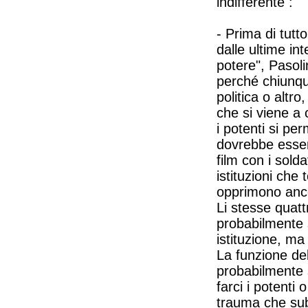
indifferente :
- Prima di tutt
dalle ultime int
potere", Pasoli
perché chiunque
politica o altro
che si viene a 
i potenti si pe
dovrebbe esser
film con i solda
istituzioni che
opprimono anco
Li stesse quat
probabilmente 
istituzione, ma
La funzione de
probabilmente 
farci i potenti
trauma che subi