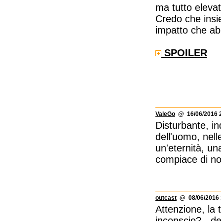
ma tutto elevat
Credo che insie
impatto che abb
SPOILER
ValeGo
@ 16/06/2016 2
Disturbante, in
dell'uomo, nell
un'eternità, una
compiace di no
outcast
@ 08/06/2016 
Attenzione, la 
inconscio? - d