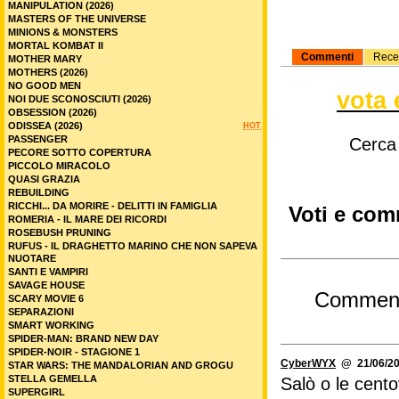
MANIPULATION (2026)
MASTERS OF THE UNIVERSE
MINIONS & MONSTERS
MORTAL KOMBAT II
Commenti
Rece
MOTHER MARY
MOTHERS (2026)
NO GOOD MEN
vota 
NOI DUE SCONOSCIUTI (2026)
OBSESSION (2026)
ODISSEA (2026)
HOT
PASSENGER
Cerca
PECORE SOTTO COPERTURA
PICCOLO MIRACOLO
QUASI GRAZIA
REBUILDING
RICCHI... DA MORIRE - DELITTI IN FAMIGLIA
Voti e com
ROMERIA - IL MARE DEI RICORDI
ROSEBUSH PRUNING
RUFUS - IL DRAGHETTO MARINO CHE NON SAPEVA
NUOTARE
SANTI E VAMPIRI
SAVAGE HOUSE
Commen
SCARY MOVIE 6
SEPARAZIONI
SMART WORKING
SPIDER-MAN: BRAND NEW DAY
SPIDER-NOIR - STAGIONE 1
CyberWYX
@ 21/06/20
STAR WARS: THE MANDALORIAN AND GROGU
STELLA GEMELLA
Salò o le cent
SUPERGIRL