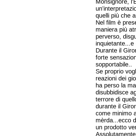
Monsignore, l'E
un'interpretazi
quelli più che 
Nel film è pres
maniera più at
perverso, disg
inquietante...e
Durante il Gir
forte sensazio
sopportabile..
Se proprio vogl
reazioni dei gi
ha perso la ma
disubbidisce agl
terrore di que
durante il Gir
come minimo al
mèrda...ecco di
un prodotto ve
Assolutamente 