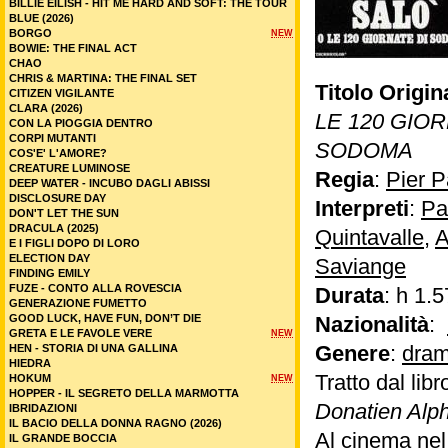
BILLIE EILISH - HIT ME HARD AND SOFT: THE TOUR
BLUE (2026)
BORGO
NEW
BOWIE: THE FINAL ACT
CHAO
CHRIS & MARTINA: THE FINAL SET
Titolo Origin
CITIZEN VIGILANTE
CLARA (2026)
LE 120 GIOR
CON LA PIOGGIA DENTRO
CORPI MUTANTI
SODOMA
COS'E' L'AMORE?
CREATURE LUMINOSE
Regia
:
Pier P
DEEP WATER - INCUBO DAGLI ABISSI
DISCLOSURE DAY
Interpreti
:
Pa
DON'T LET THE SUN
DRACULA (2025)
Quintavalle
,
A
E I FIGLI DOPO DI LORO
ELECTION DAY
Saviange
FINDING EMILY
FUZE - CONTO ALLA ROVESCIA
Durata
: h 1.5
GENERAZIONE FUMETTO
GOOD LUCK, HAVE FUN, DON’T DIE
Nazionalità
:
GRETA E LE FAVOLE VERE
NEW
Genere
:
dram
HEN - STORIA DI UNA GALLINA
HIEDRA
Tratto dal libr
HOKUM
NEW
HOPPER - IL SEGRETO DELLA MARMOTTA
Donatien Alp
IBRIDAZIONI
IL BACIO DELLA DONNA RAGNO (2026)
Al cinema ne
IL GRANDE BOCCIA