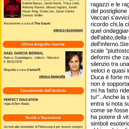
ragazzi e le ra
Gabriel Basso, Jared Harris, Tracy Letts,
Anthony Ramos, Moses Ingram, Jonah
del postiglione
Hauer-King, Greta Lee, Jason Clarke
Genere: thriller
Vaccari s'avvi
ricordo chi,la 
Recensione a cura di
The Gaunt
quel ondeggiare
elenco recensioni
dell'abito,del
dell'inferno.St
Ultima biografia inserita
scale "piutto
GAEL GARCIA BERNAL
deformi che ca
Nato a: Guadalajara - Jalisco - Messico
il: 30/11/1978
silenzio tra un
veloci e quasi 
Biografia a cura di
luisa75
Duca è forte m
elenco biografie
non è sopportab
mi ha fatto rid
Casualmente dall'archivio
tu!"..Anche la 
PERFECT EDUCATION
entra si nota s
regia di Ben Wada
come se fosse 
ha potere di vi
Novità e Recensioni
simboli esoteri
Iscriviti alla newsletter di Filmscoop.it per essere sempre