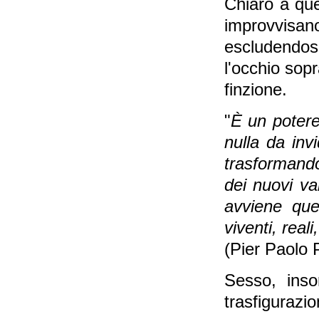
Chiaro a que
improvvisan
escludendos
l'occhio sopr
finzione.
"
È un potere
nulla da inv
trasformand
dei nuovi va
avviene que
viventi, real
(Pier Paolo P
Sesso, ins
trasfigurazi