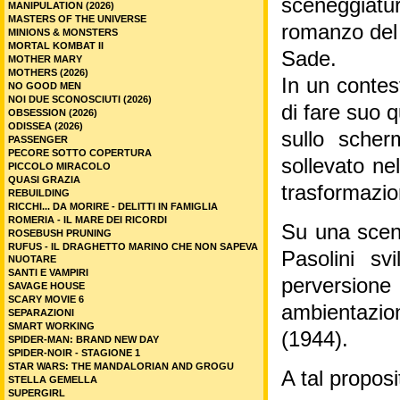
sceneggiatu
MANIPULATION (2026)
MASTERS OF THE UNIVERSE
romanzo del
MINIONS & MONSTERS
MORTAL KOMBAT II
Sade.
MOTHER MARY
MOTHERS (2026)
In un contes
NO GOOD MEN
NOI DUE SCONOSCIUTI (2026)
di fare suo 
OBSESSION (2026)
ODISSEA (2026)
sullo scher
PASSENGER
PECORE SOTTO COPERTURA
sollevato nel
PICCOLO MIRACOLO
QUASI GRAZIA
trasformazio
REBUILDING
RICCHI... DA MORIRE - DELITTI IN FAMIGLIA
ROMERIA - IL MARE DEI RICORDI
Su una scene
ROSEBUSH PRUNING
RUFUS - IL DRAGHETTO MARINO CHE NON SAPEVA
Pasolini sv
NUOTARE
SANTI E VAMPIRI
perversione
SAVAGE HOUSE
SCARY MOVIE 6
ambientazio
SEPARAZIONI
SMART WORKING
(1944).
SPIDER-MAN: BRAND NEW DAY
SPIDER-NOIR - STAGIONE 1
STAR WARS: THE MANDALORIAN AND GROGU
A tal proposi
STELLA GEMELLA
SUPERGIRL