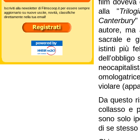
film doveva 
Iscriviti alla newsletter di Filmscoop.it per essere sempre
alla "
Trilo
aggiornarto su nuove uscite, novità, classifiche
direttamente nella tua email!
Canterbury
"
autore, ma 
sacrale e gi
istinti più fe
dell'obbligo 
neocapital
omologatric
violare (appa
Da questo ri
collasso e p
sono solo ip
di se stesso