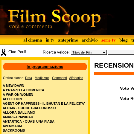
al cinema
in tv
anteprime
archivio
serie tv
blog
t
Ciao Paul!
Ricerca veloce:
RECENSIO
In programmazione
Ordine elenco:
Data
Media voti
Commenti
Alfabetico
A NEW DAWN
Voto Vi
A PRANZO LA DOMENICA
A WAR ON WOMEN
Voto R
AFFECTION
AGENT OF HAPPINESS - IL BHUTAN E LA FELICITA'
ALDAIR - CUORE GIALLOROSSO
ALLORA BALLIAMO
AMARGA NAVIDAD
ANTARTICA - QUASI UNA FIABA
AVEMMARIA
BACKROOMS