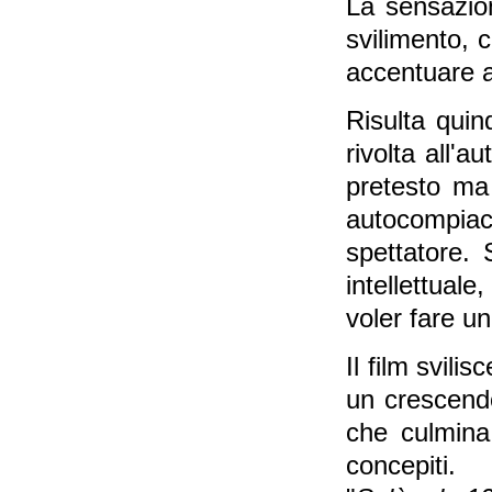
La sensazion
svilimento, 
accentuare a
Risulta quin
rivolta all'a
pretesto ma
autocompia
spettatore. 
intellettual
voler fare u
Il film svilis
un crescendo
che culmina 
concepiti.