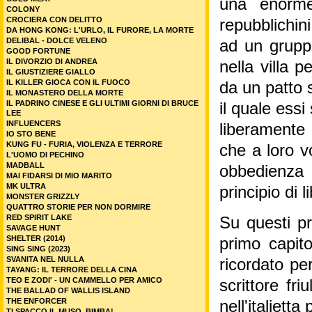
una enorme 
COLONY
CROCIERA CON DELITTO
repubblichin
DA HONG KONG: L'URLO, IL FURORE, LA MORTE
DELIBAL - DOLCE VELENO
ad un gruppo
GOOD FORTUNE
IL DIVORZIO DI ANDREA
nella villa 
IL GIUSTIZIERE GIALLO
IL KILLER GIOCA CON IL FUOCO
da un patto 
IL MONASTERO DELLA MORTE
IL PADRINO CINESE E GLI ULTIMI GIORNI DI BRUCE
il quale ess
LEE
INFLUENCERS
liberamente 
IO STO BENE
KUNG FU - FURIA, VIOLENZA E TERRORE
che a loro 
L'UOMO DI PECHINO
MADBALL
obbedienza n
MAI FIDARSI DI MIO MARITO
MK ULTRA
principio di l
MONSTER GRIZZLY
QUATTRO STORIE PER NON DORMIRE
RED SPIRIT LAKE
Su questi p
SAVAGE HUNT
SHELTER (2014)
primo capito
SING SING (2023)
SVANITA NEL NULLA
ricordato pe
TAYANG: IL TERRORE DELLA CINA
TEO E ZODI' - UN CAMMELLO PER AMICO
scrittore fr
THE BALLAD OF WALLIS ISLAND
THE ENFORCER
nell'italietta
TI SPACCO IL MUSO, BIMBA!