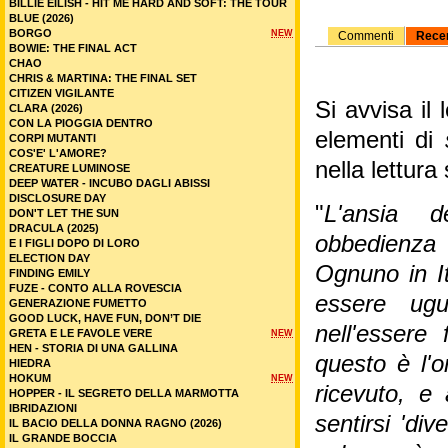
BILLIE EILISH - HIT ME HARD AND SOFT: THE TOUR
BLUE (2026)
BORGO
NEW
Commenti
Rece
BOWIE: THE FINAL ACT
CHAO
CHRIS & MARTINA: THE FINAL SET
CITIZEN VIGILANTE
Si avvisa il
CLARA (2026)
CON LA PIOGGIA DENTRO
elementi di
CORPI MUTANTI
COS'E' L'AMORE?
nella lettura 
CREATURE LUMINOSE
DEEP WATER - INCUBO DAGLI ABISSI
DISCLOSURE DAY
"
L'ansia 
DON'T LET THE SUN
DRACULA (2025)
obbedienza
E I FIGLI DOPO DI LORO
ELECTION DAY
Ognuno in It
FINDING EMILY
FUZE - CONTO ALLA ROVESCIA
essere ugu
GENERAZIONE FUMETTO
GOOD LUCK, HAVE FUN, DON’T DIE
nell'essere 
GRETA E LE FAVOLE VERE
NEW
HEN - STORIA DI UNA GALLINA
questo è l'
HIEDRA
HOKUM
NEW
ricevuto, e
HOPPER - IL SEGRETO DELLA MARMOTTA
IBRIDAZIONI
sentirsi 'div
IL BACIO DELLA DONNA RAGNO (2026)
IL GRANDE BOCCIA