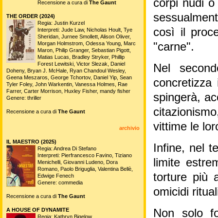
corpi nudi o 
Recensione a cura di
The Gaunt
sessualmente
THE ORDER (2024)
Regia: Justin Kurzel
così il proc
Interpreti: Jude Law, Nicholas Hoult, Tye
Sheridan, Jurnee Smollett, Alison Oliver,
Morgan Holmstrom, Odessa Young, Marc
"carne".
Maron, Philip Granger, Sebastian Pigott,
Matias Lucas, Bradley Stryker, Phillip
Forest Lewitski, Victor Slezak, Daniel
Nel second
Doheny, Bryan J. McHale, Ryan Chandoul Wesley,
Geena Meszaros, George Tchortov, Daniel Yip, Sean
concretizza i
Tyler Foley, John Warkentin, Vanessa Holmes, Rae
Farrer, Carter Morrison, Huxley Fisher, mandy fisher
spingerà, ac
Genere: thriller
citazionism
Recensione a cura di
The Gaunt
vittime le lor
archivio
IL MAESTRO (2025)
Infine, nel 
Regia: Andrea Di Stefano
Interpreti: Pierfrancesco Favino, Tiziano
limite estre
Menichelli, Giovanni Ludeno, Dora
Romano, Paolo Briguglia, Valentina Bellè,
torture più a
Edwige Fenech
Genere: commedia
omicidi ritua
Recensione a cura di
The Gaunt
A HOUSE OF DYNAMITE
Non solo fo
Regia: Kathryn Bigelow