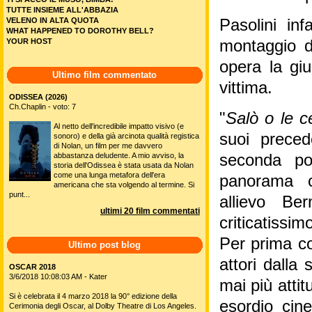
TUTTE INSIEME ALL'ABBAZIA
VELENO IN ALTA QUOTA
Pasolini in
WHAT HAPPENED TO DOROTHY BELL?
YOUR HOST
montaggio d
opera la giu
Ultimo film commentato
vittima.
ODISSEA (2026)
Ch.Chaplin - voto: 7
"
Salò o le c
Al netto dell'incredibile impatto visivo (e
suoi preced
sonoro) e della già arcinota qualità registica
di Nolan, un film per me davvero
abbastanza deludente. A mio avviso, la
seconda po
storia dell'Odissea è stata usata da Nolan
come una lunga metafora dell'era
panorama c
americana che sta volgendo al termine. Si
punt...
allievo Be
ultimi 20 film commentati
criticatissimo
Per prima co
Ultimo post blog
attori dalla 
OSCAR 2018
3/6/2018 10:08:03 AM - Kater
mai più attit
Si è celebrata il 4 marzo 2018 la 90° edizione della
esordio cin
Cerimonia degli Oscar, al Dolby Theatre di Los Angeles.