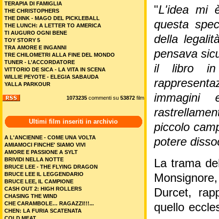
TERAPIA DI FAMIGLIA
"
L'idea mi 
THE CHRISTOPHERS
THE DINK - MAGO DEL PICKLEBALL
questa spec
THE LUNCH: A LETTER TO AMERICA
TI AUGURO OGNI BENE
della legali
TOY STORY 5
TRA AMORE E INGANNI
pensava sicu
TRE CHILOMETRI ALLA FINE DEL MONDO
TUNER - L’ACCORDATORE
il libro 
VITTORIO DE SICA - LA VITA IN SCENA
WILLIE PEYOTE - ELEGIA SABAUDA
rappresenta
YALLA PARKOUR
immagini e
1073235
commenti su
53872
film
rastrellament
Ultimi film inseriti in archivio
piccolo camp
A L'ANCIENNE - COME UNA VOLTA
potere disso
AMIAMOCI FINCHE' SIAMO VIVI
AMORE E PASSIONE A SYLT
BRIVIDI NELLA NOTTE
La trama del
BRUCE LEE - THE FLYING DRAGON
BRUCE LEE IL LEGGENDARIO
Monsignore, 
BRUCE LEE, IL CAMPIONE
CASH OUT 2: HIGH ROLLERS
Durcet, rapp
CHASING THE WIND
CHE CARAMBOLE… RAGAZZI!!!...
quello eccles
CHEN: LA FURIA SCATENATA
COLD MEAT