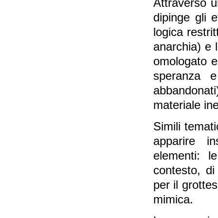
Attraverso u
dipinge gli e
logica restr
anarchia) e l
omologato e 
speranza e
abbandonati)
materiale in
Simili temat
apparire i
elementi: l
contesto, d
per il grotte
mimica.