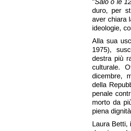
"
Salò o le 1
duro, per s
aver chiara l
ideologie, c
Alla sua usc
1975), susc
destra più r
culturale. O
dicembre, 
della Repubb
penale contr
morto da più
piena dignità
Laura Betti, 