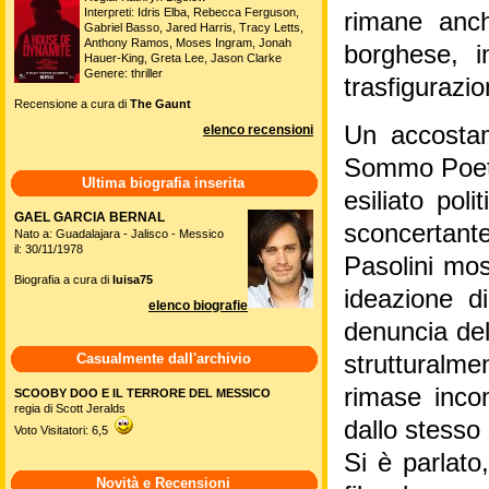
Interpreti: Idris Elba, Rebecca Ferguson,
rimane anc
Gabriel Basso, Jared Harris, Tracy Letts,
Anthony Ramos, Moses Ingram, Jonah
borghese, i
Hauer-King, Greta Lee, Jason Clarke
Genere: thriller
trasfigurazio
Recensione a cura di
The Gaunt
Un accostame
elenco recensioni
Sommo Poeta f
Ultima biografia inserita
esiliato pol
GAEL GARCIA BERNAL
sconcertant
Nato a: Guadalajara - Jalisco - Messico
il: 30/11/1978
Pasolini mos
Biografia a cura di
luisa75
ideazione d
elenco biografie
denuncia de
Casualmente dall'archivio
strutturalme
rimase incom
SCOOBY DOO E IL TERRORE DEL MESSICO
regia di Scott Jeralds
dallo stesso 
Voto Visitatori: 6,5
Si è parlato
Novità e Recensioni