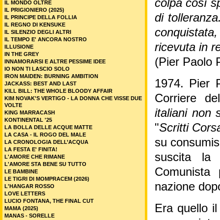
colpa così 
IL MONDO OLTRE
IL PRIGIONIERO (2025)
di tolleranza
IL PRINCIPE DELLA FOLLIA
IL REGNO DI KENSUKE
conquistat
IL SILENZIO DEGLI ALTRI
IL TEMPO E' ANCORA NOSTRO
ricevuta in r
ILLUSIONE
IN THE GREY
(Pier Paolo P
INNAMORARSI E ALTRE PESSIME IDEE
IO NON TI LASCIO SOLO
IRON MAIDEN: BURNING AMBITION
1974. Pier P
JACKASS: BEST AND LAST
KILL BILL: THE WHOLE BLOODY AFFAIR
Corriere del
KIM NOVAK'S VERTIGO - LA DONNA CHE VISSE DUE
VOLTE
italiani non 
KING MARRACASH
KONTINENTAL '25
"
Scritti Cors
LA BOLLA DELLE ACQUE MATTE
LA CASA - IL ROGO DEL MALE
su consumism
LA CRONOLOGIA DELL’ACQUA
LA FESTA E' FINITA!
suscita la 
L'AMORE CHE RIMANE
L'AMORE STA BENE SU TUTTO
Comunista p
LE BAMBINE
LE TIGRI DI MOMPRACEM (2026)
nazione dopo
L'HANGAR ROSSO
LOVE LETTERS
LUCIO FONTANA, THE FINAL CUT
Era quello i
MAMA (2025)
MANAS - SORELLE