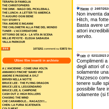
TERAPIA DI FAMIGLIA
THE CHRISTOPHERS
Harpo
@ 24/07/2024
THE DINK - MAGO DEL PICKLEBALL
THE LUNCH: A LETTER TO AMERICA
Non inventa da
TI AUGURO OGNI BENE
Hitch, ma fotte
TOY STORY 5
TRA AMORE E INGANNI
Basta avere un
TRE CHILOMETRI ALLA FINE DEL MONDO
attori incredib
TUNER - L’ACCORDATORE
VITTORIO DE SICA - LA VITA IN SCENA
servito.
WILLIE PEYOTE - ELEGIA SABAUDA
YALLA PARKOUR
1073251
commenti su
53872
film
rain
@ 02/11/2023 2
Complimenti a 
Ultimi film inseriti in archivio
degli attori of
A L'ANCIENNE - COME UNA VOLTA
solamente una 
AMIAMOCI FINCHE' SIAMO VIVI
AMORE E PASSIONE A SYLT
Pazzesco come 
BRIVIDI NELLA NOTTE
tenere sulle sp
BRUCE LEE - THE FLYING DRAGON
BRUCE LEE IL LEGGENDARIO
possibile fare 
BRUCE LEE, IL CAMPIONE
solamente (si fa
CASH OUT 2: HIGH ROLLERS
CHASING THE WIND
CHE CARAMBOLE… RAGAZZI!!!...
CHEN: LA FURIA SCATENATA
COLD MEAT