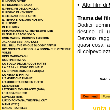
IL MONDO OLTRE
•
Altri film di
IL PRIGIONIERO (2025)
IL PRINCIPE DELLA FOLLIA
IL REGNO DI KENSUKE
IL SILENZIO DEGLI ALTRI
Trama del fil
IL TEMPO E' ANCORA NOSTRO
ILLUSIONE
Dodici uomin
IN THE GREY
destino di u
INNAMORARSI E ALTRE PESSIME IDEE
IO NON TI LASCIO SOLO
Devono raggi
IRON MAIDEN: BURNING AMBITION
JACKASS: BEST AND LAST
quasi cosa fat
KILL BILL: THE WHOLE BLOODY AFFAIR
KIM NOVAK'S VERTIGO - LA DONNA CHE VISSE DUE
di colpevolezz
VOLTE
KING MARRACASH
KONTINENTAL '25
LA BOLLA DELLE ACQUE MATTE
LA CASA - IL ROGO DEL MALE
LA CRONOLOGIA DELL’ACQUA
LA FESTA E' FINITA!
L'AMORE CHE RIMANE
Voto V
L'AMORE STA BENE SU TUTTO
LE BAMBINE
LE TIGRI DI MOMPRACEM (2026)
L'HANGAR ROSSO
Commenti
Foru
LOVE LETTERS
LUCIO FONTANA, THE FINAL CUT
MAMA (2025)
vota 
MANAS - SORELLE