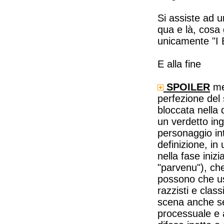
Si assiste ad u
qua e là, cosa 
unicamente "I 
E alla fine
SPOILER
met
perfezione del 
bloccata nella
un verdetto ing
personaggio int
definizione, in 
nella fase inizi
"parvenu"), che
possono che usc
razzisti e class
scena anche se 
processuale e a