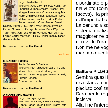
disordinato e p
Regia: Justin Kurzel
Interpreti: Jude Law, Nicholas Hoult, Tye
nel vuoto (com
Sheridan, Jurnee Smollett, Alison Oliver,
Morgan Holmstrom, Odessa Young, Marc
faceva).. la pr
Maron, Philip Granger, Sebastian Pigott,
dell'imperturba
Matias Lucas, Bradley Stryker, Phillip
Forest Lewitski, Victor Slezak, Daniel
La denuncia soc
Doheny, Bryan J. McHale, Ryan Chandoul Wesley,
Geena Meszaros, George Tchortov, Daniel Yip, Sean
sistema giudizi
Tyler Foley, John Warkentin, Vanessa Holmes, Rae
maggiorenne pu
Farrer, Carter Morrison, Huxley Fisher, mandy fisher
Genere: thriller
non vede l'ora 
Recensione a cura di
The Gaunt
Non me ne vogl
meritato quegl
archivio
IL MAESTRO (2025)
Regia: Andrea Di Stefano
Interpreti: Pierfrancesco Favino, Tiziano
Menichelli, Giovanni Ludeno, Dora
BlueBlaster
@ 16/08/2
Romano, Paolo Briguglia, Valentina Bellè,
Sembra quasi im
Edwige Fenech
Genere: commedia
una stanza co
piaciuto così t
Recensione a cura di
The Gaunt
Sarà per la reg
A HOUSE OF DYNAMITE
Regia: Kathryn Bigelow
incisiva...
Interpreti: Idris Elba, Rebecca Ferguson,
Alla fine l'inte
Gabriel Basso, Jared Harris, Tracy Letts,