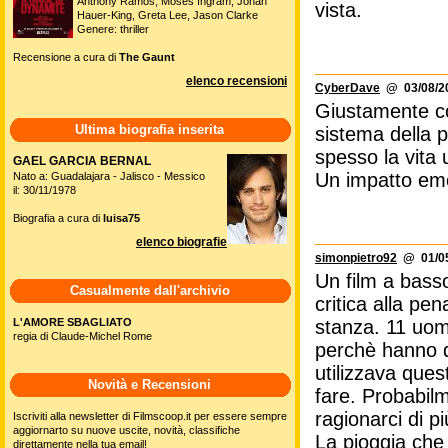
Anthony Ramos, Moses Ingram, Jonah
vista.
Hauer-King, Greta Lee, Jason Clarke
Genere: thriller
Recensione a cura di
The Gaunt
elenco recensioni
CyberDave
@ 03/08/20
Giustamente co
Ultima biografia inserita
sistema della 
spesso la vita
GAEL GARCIA BERNAL
Un impatto emo
Nato a: Guadalajara - Jalisco - Messico
il: 30/11/1978
Biografia a cura di
luisa75
elenco biografie
simonpietro92
@ 01/05
Un film a bass
Casualmente dall'archivio
critica alla pe
L'AMORE SBAGLIATO
stanza. 11 uom
regia di Claude-Michel Rome
perchè hanno d
utilizzava que
Novità e Recensioni
fare. Probabil
ragionarci di pi
Iscriviti alla newsletter di Filmscoop.it per essere sempre
aggiornarto su nuove uscite, novità, classifiche
La pioggia che c
direttamente nella tua email!