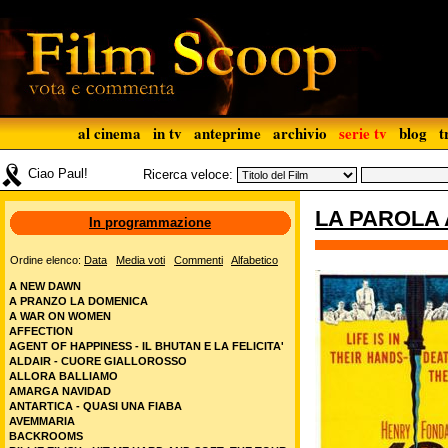
al cinema
in tv
anteprime
archivio
serie tv
blog
t
Ciao Paul!
Ricerca veloce:
LA PAROLA 
In programmazione
Ordine elenco:
Data
Media voti
Commenti
Alfabetico
A NEW DAWN
A PRANZO LA DOMENICA
A WAR ON WOMEN
AFFECTION
AGENT OF HAPPINESS - IL BHUTAN E LA FELICITA'
ALDAIR - CUORE GIALLOROSSO
ALLORA BALLIAMO
AMARGA NAVIDAD
ANTARTICA - QUASI UNA FIABA
AVEMMARIA
BACKROOMS