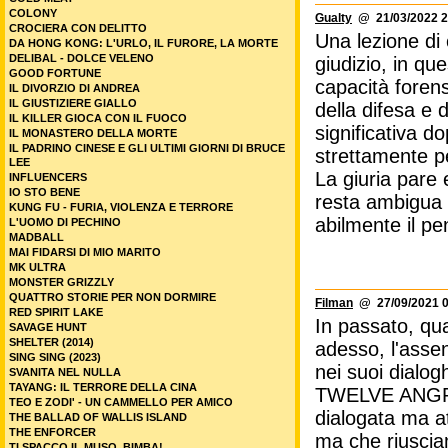
COLONY
Gualty
@ 21/03/2022 2
CROCIERA CON DELITTO
Una lezione di 
DA HONG KONG: L'URLO, IL FURORE, LA MORTE
DELIBAL - DOLCE VELENO
giudizio, in qu
GOOD FORTUNE
capacità foren
IL DIVORZIO DI ANDREA
IL GIUSTIZIERE GIALLO
della difesa e d
IL KILLER GIOCA CON IL FUOCO
significativa d
IL MONASTERO DELLA MORTE
IL PADRINO CINESE E GLI ULTIMI GIORNI DI BRUCE
strettamente p
LEE
La giuria pare 
INFLUENCERS
IO STO BENE
resta ambigua l
KUNG FU - FURIA, VIOLENZA E TERRORE
abilmente il pen
L'UOMO DI PECHINO
MADBALL
MAI FIDARSI DI MIO MARITO
MK ULTRA
MONSTER GRIZZLY
QUATTRO STORIE PER NON DORMIRE
Filman
@ 27/09/2021 0
RED SPIRIT LAKE
In passato, qu
SAVAGE HUNT
SHELTER (2014)
adesso, l'assen
SING SING (2023)
nei suoi dialog
SVANITA NEL NULLA
TAYANG: IL TERRORE DELLA CINA
TWELVE ANGRY 
TEO E ZODI' - UN CAMMELLO PER AMICO
dialogata ma at
THE BALLAD OF WALLIS ISLAND
THE ENFORCER
ma che riusciam
TI SPACCO IL MUSO, BIMBA!