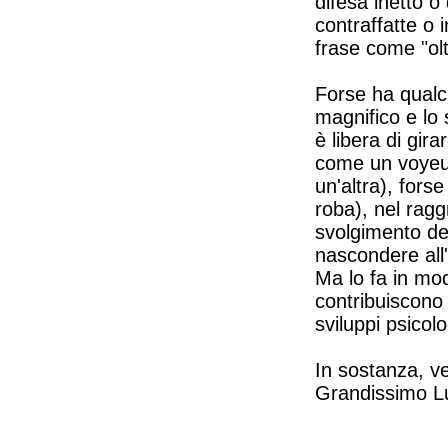
difesa inetto o
contraffatte o i
frase come "olt
Forse ha qualc
magnifico e lo s
è libera di gir
come un voyeur
un'altra), fors
roba), nel ragg
svolgimento dei 
nascondere all'
Ma lo fa in mod
contribuiscono
sviluppi psicolo
In sostanza, ve
Grandissimo L