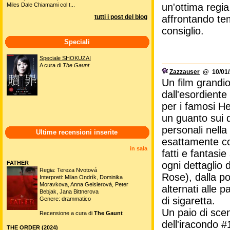
Miles Dale Chiamami col t...
un'ottima regi
tutti i post del blog
affrontando tem
consiglio.
Speciali
Speciale SHOKUZAI
A cura di
The Gaunt
Zazzauser
@ 10/01/
Un film grandio
dall'esordiente
per i famosi H
un guanto sui d
personali nell
Ultime recensioni inserite
esattamente co
in sala
fatti e fantasi
FATHER
ogni dettaglio 
Regia: Tereza Nvotová
Rose), dalla pos
Interpreti: Milan Ondrík, Dominika
Moravkova, Anna Geislerová, Peter
alternati alle 
Bebjak, Jana Bittnerova
di sigaretta.
Genere: drammatico
Un paio di scen
Recensione a cura di
The Gaunt
dell'iracondo #
THE ORDER (2024)