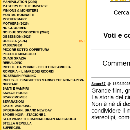
MANIPULATION (2026)
MASTERS OF THE UNIVERSE
MINIONS & MONSTERS
Cerca
MORTAL KOMBAT II
MOTHER MARY
MOTHERS (2026)
NO GOOD MEN
NOI DUE SCONOSCIUTI (2026)
Voti e c
OBSESSION (2026)
ODISSEA (2026)
HOT
PASSENGER
PECORE SOTTO COPERTURA
PICCOLO MIRACOLO
QUASI GRAZIA
Commen
REBUILDING
RICCHI... DA MORIRE - DELITTI IN FAMIGLIA
ROMERIA - IL MARE DEI RICORDI
ROSEBUSH PRUNING
RUFUS - IL DRAGHETTO MARINO CHE NON SAPEVA
Setter57
@ 16/03/2025
NUOTARE
SANTI E VAMPIRI
Grande film, gr
SAVAGE HOUSE
La storia del c
SCARY MOVIE 6
SEPARAZIONI
Non è nè di de
SMART WORKING
condividere il
SPIDER-MAN: BRAND NEW DAY
SPIDER-NOIR - STAGIONE 1
stereotipi, com
STAR WARS: THE MANDALORIAN AND GROGU
STELLA GEMELLA
SUPERGIRL