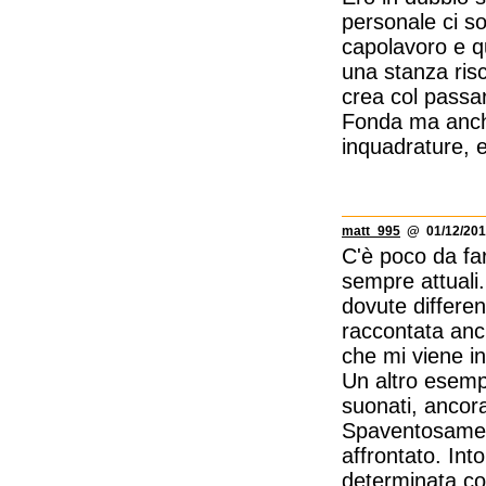
personale ci s
capolavoro e qu
una stanza risc
crea col passar
Fonda ma anche 
inquadrature, e
matt_995
@ 01/12/201
C'è poco da far
sempre attuali. 
dovute differen
raccontata anc
che mi viene i
Un altro esemp
suonati, ancor
Spaventosamente
affrontato. Int
determinata con