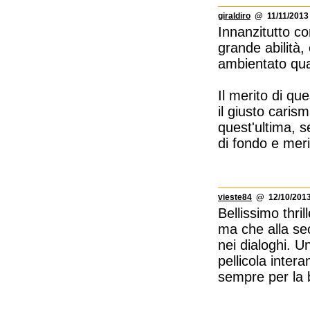
giraldiro
@ 11/11/2013 
Innanzitutto c
grande abilità,
ambientato quas
Il merito di q
il giusto carism
quest'ultima, se
di fondo e meri
vieste84
@ 12/10/2013
Bellissimo thril
ma che alla sec
nei dialoghi. Un
pellicola inte
sempre per la b