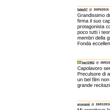
fabio57
@ 30/05/2016 
Grandissimo dr
firma il suo ca
protagonista c
poco tutti i teo
membri della gi
Fonda eccellen
bart1982
@ 28/02/2
Capolavoro sen
Preculsore di al
un bel film non
grande recitaz
eruyomè
@ 26/01/2016