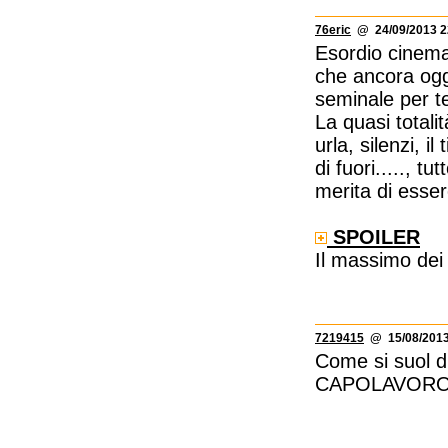
76eric
@ 24/09/2013 2
Esordio cinemat
che ancora oggi
seminale per tem
La quasi totalit
urla, silenzi, il
di fuori....., t
merita di esser
SPOILER
Il massimo dei 
7219415
@ 15/08/2013
Come si suol d
CAPOLAVOR