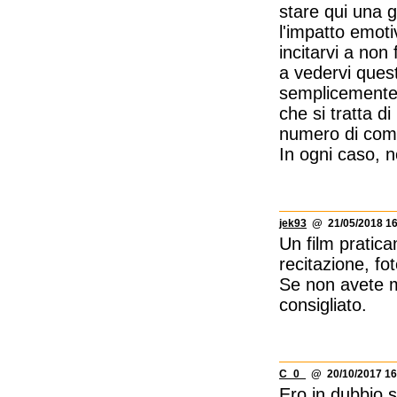
stare qui una g
l'impatto emoti
incitarvi a non
a vedervi quest
semplicemente
che si tratta d
numero di comm
In ogni caso, n
jek93
@ 21/05/2018 16
Un film pratica
recitazione, fo
Se non avete ma
consigliato.
C_0_
@ 20/10/2017 16
Ero in dubbio 