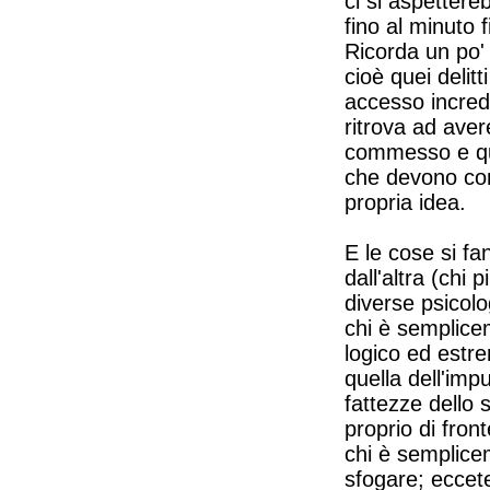
ci si aspettere
fino al minuto f
Ricorda un po' 
cioè quei delit
accesso incredi
ritrova ad aver
commesso e ques
che devono comb
propria idea.
E le cose si fa
dall'altra (chi
diverse psicolo
chi è semplicem
logico ed estr
quella dell'imp
fattezze dello 
proprio di front
chi è semplice
sfogare; eccet