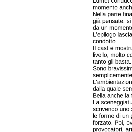
Lumet conduce 
momento anche 
Nella parte fin
già pensate, si
da un momento a
L'epilogo lasc
condotto.
Il cast è mostr
livello, molto 
tanto gli basta
Sono bravissimi
semplicemente
L'ambientazion
dalla quale se
Bella anche la 
La sceneggiatu
scrivendo uno
le forme di un 
forzato. Poi, ov
provocatori, ar