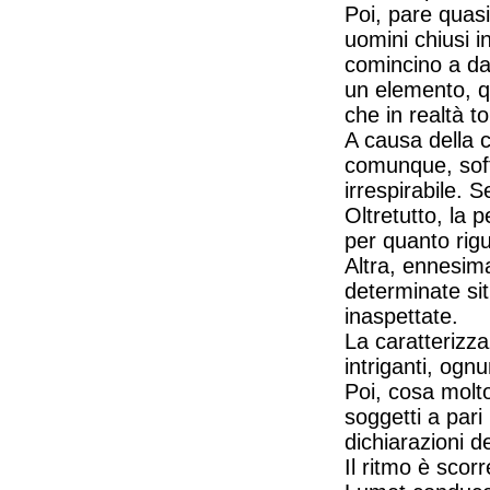
Poi, pare quas
uomini chiusi 
comincino a dar
un elemento, q
che in realtà to
A causa della c
comunque, soffr
irrespirabile.
Oltretutto, la p
per quanto rigu
Altra, ennesima
determinate si
inaspettate.
La caratterizza
intriganti, ognu
Poi, cosa molto
soggetti a pari
dichiarazioni d
Il ritmo è scor