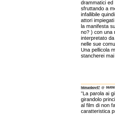
drammatici ed i
sfruttando a me
infallibile qui
attori impiegat
la manifesta su
no? ) con una 
interpretato da
nelle sue comun
Una pellicola m
stancherei mai 
hitmanboy47
@ 06/09/
"La parola ai g
girandolo prin
al film di non 
caratteristica 