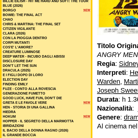
BILLIE EILISH - HIT ME HARD AND SOFT: THE TOUR
BLUE (2026)
BORGO
NEW
BOWIE: THE FINAL ACT
CHAO
CHRIS & MARTINA: THE FINAL SET
CITIZEN VIGILANTE
CLARA (2026)
CON LA PIOGGIA DENTRO
CORPI MUTANTI
Titolo Origin
COS'E' L'AMORE?
CREATURE LUMINOSE
ANGRY MEN
DEEP WATER - INCUBO DAGLI ABISSI
DISCLOSURE DAY
Regia
:
Sidne
DON'T LET THE SUN
DRACULA (2025)
Interpreti
:
He
E I FIGLI DOPO DI LORO
ELECTION DAY
Warden
,
Mart
FINDING EMILY
Joseph Swee
FUZE - CONTO ALLA ROVESCIA
GENERAZIONE FUMETTO
Durata
: h 1.3
GOOD LUCK, HAVE FUN, DON’T DIE
GRETA E LE FAVOLE VERE
NEW
Nazionalità
:
HEN - STORIA DI UNA GALLINA
HIEDRA
Genere
:
dram
HOKUM
NEW
HOPPER - IL SEGRETO DELLA MARMOTTA
Al cinema ne
IBRIDAZIONI
IL BACIO DELLA DONNA RAGNO (2026)
IL GRANDE BOCCIA