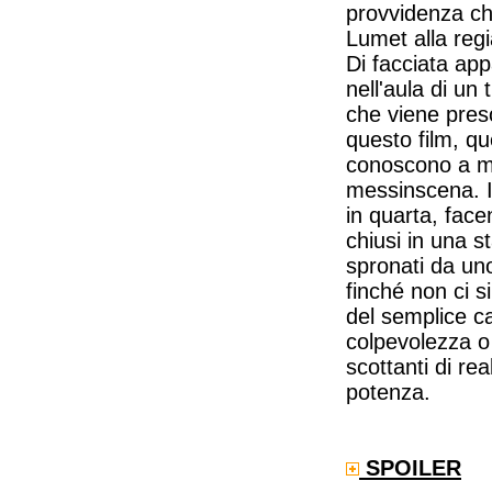
provvidenza ch
Lumet alla reg
Di facciata app
nell'aula di un
che viene preso
questo film, qu
conoscono a me
messinscena. Il
in quarta, face
chiusi in una s
spronati da un
finché non ci s
del semplice c
colpevolezza o
scottanti di rea
potenza.
SPOILER