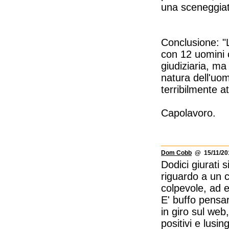
una sceneggiat
Conclusione: "
con 12 uomini c
giudiziaria, ma
natura dell'uom
terribilmente at
Capolavoro.
Dom Cobb
@ 15/11/201
Dodici giurati s
riguardo a un c
colpevole, ad e
E' buffo pensa
in giro sul we
positivi e lusin