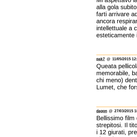
Mi aspettavo la
alla gola subit
farti arrivare 
ancora respiran
intellettuale a
esteticamente in
pak7
@ 11/05/2015 12
Queata pellicol
memorabile, ba
chi meno) dentr
Lumet, che for
dagon
@ 27/03/2015 1
Bellissimo film
strepitosi. Il t
i 12 giurati, p