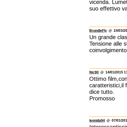
vicenda. Lumet 
suo effettivo v
BrundleFly
@ 24/03/20
Un grande clas
Tensione alle s
coinvolgimento
Nic90
@ 14/01/2015 13
Ottimo film,co
caratteristici,i
dice tutto.
Promosso
leonida94
@ 07/01/201