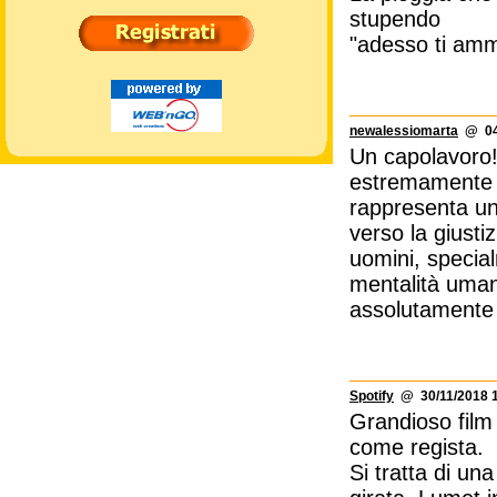
stupendo
"adesso ti amma
newalessiomarta
@ 04/
Un capolavoro! 
estremamente s
rappresenta un
verso la giustiz
uomini, special
mentalità uman
assolutamente 
Spotify
@ 30/11/2018 1
Grandioso film 
come regista.
Si tratta di un