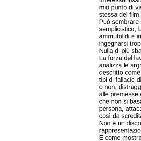
Interessantiss
mio punto di vi
stessa del film.
Può sembrare inf
semplicistico, 
ammutolirli e 
ingegnarsi tro
Nulla di più sba
La forza del la
analizza le ar
descritto come 
tipi di fallacie
o non, distragg
alle premesse d
che non si basa
persona, attacca
così da scredi
Non è un discor
rappresentazion
E come mostrar