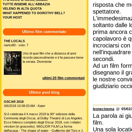
risposta che m
TUTTE INSIEME ALL'ABBAZIA
VELENO IN ALTA QUOTA
spettatore.
WHAT HAPPENED TO DOROTHY BELL?
L'immedesimazi
YOUR HOST
soltanto dalle 
prima ancora ch
Ultimo film commentato
capolavoro è q
THE LOCALS
incrociarsi con
narko80 - voto: 7
nell'inquadrare
Uno di quei film che a distanza di anni
ricordo piacevolmente e ti fa passare bene
secondi.
la serata. Divertente
Ad un film for
disegnano il gr
ultimi 20 film commentati
le nostre convin
giudiziario oc
Ultimo post blog
OSCAR 2018
3/6/2018 10:08:03 AM - Kater
leonecinema
@ 05/02/2
Si è celebrata il 4 marzo 2018 la 90° edizione della
La parola ai g
Cerimonia degli Oscar, al Dolby Theatre di Los Angeles.
film.
Ecco l'elenco completo degli Oscar 2018, con i relativi
vincitori (in grassetto). MIGLIOR FILM La forma
Una sola locati
dell'acqua - The shape of water - Guillermo del Toro e J.