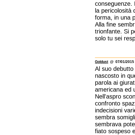
conseguenze. D
la pericolosità
forma, in una p
Alla fine sembr
trionfante. Si 
solo tu sei res
Goldust
@ 07/01/2015 
Al suo debutto
nascosto in qu
parola ai giurat
americana ed un
Nell'aspro scon
confronto spazz
indecisioni var
sembra somiglia
sembrava potes
fiato sospeso e