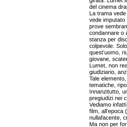
girata. Lumet 
del cinema dra
La trama vede p
vede imputato 
prove sembrano
condannare o as
stanza per disc
colpevole. Sol
quest'uomo, riu
giovane, scaten
Lumet, non rea
giudiziario, anzi
Tale elemento, 
tematiche, ripo
Innanzitutto, u
pregiudizi nei c
Vediamo infatti
film, all'epoca
nullafacente, c
Ma non per for