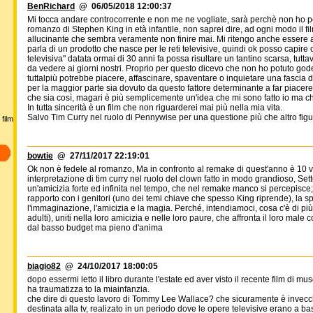
BenRichard
@ 06/05/2018 12:00:37
Mi tocca andare controcorrente e non me ne vogliate, sarà perchè non ho pot
romanzo di Stephen King in età infantile, non saprei dire, ad ogni modo il f
allucinante che sembra veramente non finire mai. Mi ritengo anche essere a
parla di un prodotto che nasce per le reti televisive, quindi ok posso capire
televisiva" datata ormai di 30 anni fa possa risultare un tantino scarsa, tut
da vedere ai giorni nostri. Proprio per questo dicevo che non ho potuto gode
tuttalpiù potrebbe piacere, affascinare, spaventare o inquietare una fascia 
per la maggior parte sia dovuto da questo fattore determinante a far piacere
che sia così, magari è più semplicemente un'idea che mi sono fatto io ma c
In tutta sincerità è un film che non riguarderei mai più nella mia vita.
Salvo Tim Curry nel ruolo di Pennywise per una questione più che altro figur
film
bowtie
@ 27/11/2017 22:19:01
Ok non è fedele al romanzo, Ma in confronto al remake di quest'anno è 10 v
interpretazione di tim curry nel ruolo del clown fatto in modo grandioso, Sette 
un'amicizia forte ed infinita nel tempo, che nel remake manco si percepisce; 
rapporto con i genitori (uno dei temi chiave che spesso King riprende), la 
l'immaginazione, l'amicizia e la magia. Perché, intendiamoci, cosa c'è di p
adulti), uniti nella loro amicizia e nelle loro paure, che affronta il loro mal
dal basso budget ma pieno d'anima
biagio82
@ 24/10/2017 18:00:05
dopo essermi letto il libro durante l'estate ed aver visto il recente film di mus
ha traumatizza to la miainfanzia.
che dire di questo lavoro di Tommy Lee Wallace? che sicuramente è invecc
destinata alla tv, realizato in un periodo dove le opere televisive erano a 