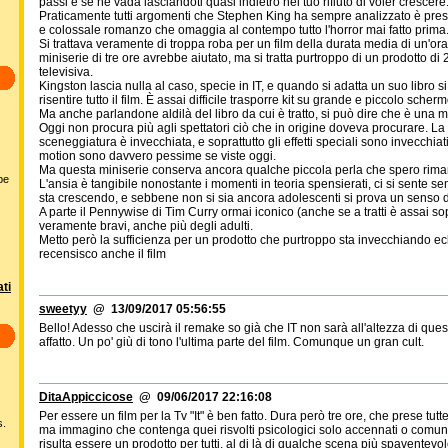
passi e se ne vada lasciandoti quasi indietro nel tuo rifiuto di voler crescere.
Praticamente tutti argomenti che Stephen King ha sempre analizzato è pres
e colossale romanzo che omaggia al contempo tutto l'horror mai fatto prima
Si trattava veramente di troppa roba per un film della durata media di un'ora
miniserie di tre ore avrebbe aiutato, ma si tratta purtroppo di un prodotto d
televisiva.
Kingston lascia nulla al caso, specie in IT, e quando si adatta un suo libro s
risentire tutto il film. È assai difficile trasporre kit su grande e piccolo sche
Ma anche parlandone aldilà del libro da cui è tratto, si può dire che è una 
Oggi non procura più agli spettatori ciò che in origine doveva procurare. La 
sceneggiatura è invecchiata, e soprattutto gli effetti speciali sono invecchia
motion sono davvero pessime se viste oggi.
Ma questa miniserie conserva ancora qualche piccola perla che spero riman
bbe
L'ansia è tangibile nonostante i momenti in teoria spensierati, ci si sente s
sta crescendo, e sebbene non si sia ancora adolescenti si prova un senso d
A parte il Pennywise di Tim Curry ormai iconico (anche se a tratti è assai sop
veramente bravi, anche più degli adulti.
Metto però la sufficienza per un prodotto che purtroppo sta invecchiando ecl
recensisco anche il film
ti
sweetyy
@ 13/09/2017 05:56:55
Bello! Adesso che uscirà il remake so già che IT non sarà all'altezza di que
affatto. Un po' giù di tono l'ultima parte del film. Comunque un gran cult.
DitaAppiccicose
@ 09/06/2017 22:16:08
Per essere un film per la Tv "It" è ben fatto. Dura però tre ore, che prese t
s.
ma immagino che contenga quei risvolti psicologici solo accennati o comunqu
risulta essere un prodotto per tutti, al di là di qualche scena più spaventevol