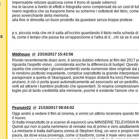
impensabile relizare qualcosa come il trono di spade odierno)
E
ma le lacune a livello di effetti e fotografia sono compensati da un cast di tutt
mano registica che sa trasporre bene su schermo i sottotesti del libro, come il
peso soverchiante della memoria.
alla fine si dimostta un buon prodotto da guardare senza troppe pretese
p.s. piccola nota che mi è salta all'occhio guardando il titolo nella scheda d
CE
fa, come il tempo che passa tra un'apparizione e l'altra di it....chi sà se è u
Mildhouse
@ 23/10/2017 15:43:56
Rivisto recentemente dopo anni, è senza dubbio inferiore al film del 2017 pe
riguarda l'aspetto visivo , considerata anche la differenza di budget. Questo I
(quella che coinvolge i giovani perdenti) vanta numerose idee originali dal 
lo rendono piuttosto inquietante, complice soprattutto la grande interpretaz
paragonare a quella di Skarsgaard, poichè troppo distanti fra loro).Penniwi
anziano, è ciò ci porta quasi automaticamente ad associarlo ad un pedofilo
volti ad attrarre i bambini piuttosto che spaventarli. Si respira complessiv
toglie più di tanto credibilità alla miniserie, poichè è evidente l'amore che vi 
Peanuts02
@ 21/10/2017 08:04:02
Oggi andrò a vedere il film al cinema, e vorrei un attimo recensire questo fi
il nuovo.
Si tratta innanzitutto (e a scanso di equivoci) una MINISERIE TELEVISIVA 
Quindi qui non si parla nemmeno di remake ma di primo e vero adattament
La miniserie è tratta dall'opera omnia di Stephen King, un vero e proprio r
paura, da dove essa provenga, come ci trasformi, come il male vero sia nelle