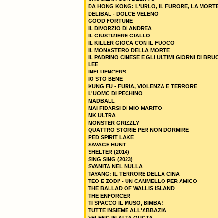
DA HONG KONG: L'URLO, IL FURORE, LA MORT
DELIBAL - DOLCE VELENO
GOOD FORTUNE
IL DIVORZIO DI ANDREA
IL GIUSTIZIERE GIALLO
IL KILLER GIOCA CON IL FUOCO
IL MONASTERO DELLA MORTE
IL PADRINO CINESE E GLI ULTIMI GIORNI DI BRU
LEE
INFLUENCERS
IO STO BENE
KUNG FU - FURIA, VIOLENZA E TERRORE
L'UOMO DI PECHINO
MADBALL
MAI FIDARSI DI MIO MARITO
MK ULTRA
MONSTER GRIZZLY
QUATTRO STORIE PER NON DORMIRE
RED SPIRIT LAKE
SAVAGE HUNT
SHELTER (2014)
SING SING (2023)
SVANITA NEL NULLA
TAYANG: IL TERRORE DELLA CINA
TEO E ZODI' - UN CAMMELLO PER AMICO
THE BALLAD OF WALLIS ISLAND
THE ENFORCER
TI SPACCO IL MUSO, BIMBA!
TUTTE INSIEME ALL'ABBAZIA
VELENO IN ALTA QUOTA