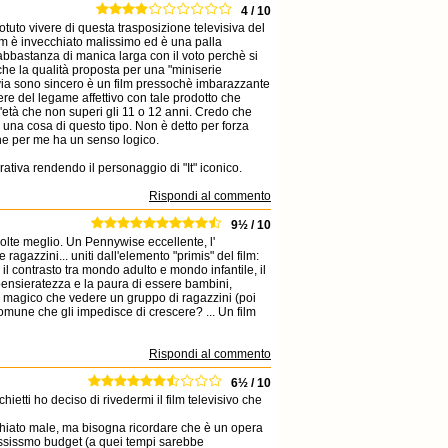
4 / 10
uto vivere di questa trasposizione televisiva del
ilm è invecchiato malissimo ed è una palla
bbastanza di manica larga con il voto perchè si
 che la qualità proposta per una "miniserie
tavia sono sincero è un film pressochè imbarazzante
re del legame affettivo con tale prodotto che
d'età che non superi gli 11 o 12 anni. Credo che
 una cosa di questo tipo. Non è detto per forza
he per me ha un senso logico.
ativa rendendo il personaggio di "It" iconico.
Rispondi al commento
9½ / 10
olte meglio. Un Pennywise eccellente, l'
ragazzini... uniti dall'elemento "primis" del film:
il contrasto tra mondo adulto e mondo infantile, il
spensieratezza e la paura di essere bambini,
iù magico che vedere un gruppo di ragazzini (poi
e comune che gli impedisce di crescere? ... Un film
Rispondi al commento
6½ / 10
chietti ho deciso di rivedermi il film televisivo che
hiato male, ma bisogna ricordare che è un opera
bassissmo budget (a quei tempi sarebbe