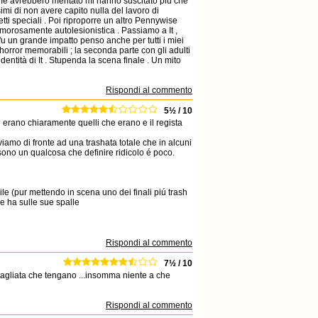
 come avrebbero meritato mi hanno suscitato più che
imi di non avere capito nulla del lavoro di
etti speciali . Poi riproporre un altro Pennywise
lamorosamente autolesionistica . Passiamo a It ,
u un grande impatto penso anche per tutti i miei
 horror memorabili ; la seconda parte con gli adulti
dentità di It . Stupenda la scena finale . Un mito
Rispondi al commento
5½ / 10
erano chiaramente quelli che erano e il regista
oviamo di fronte ad una trashata totale che in alcuni
ono un qualcosa che definire ridicolo é poco.
le (pur mettendo in scena uno dei finali piú trash
e ha sulle sue spalle
Rispondi al commento
7½ / 10
ettagliata che tengano ...insomma niente a che
Rispondi al commento