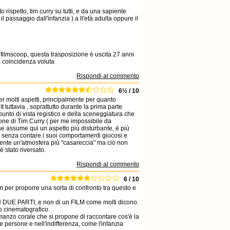
o rispetto, tim curry su tutti, e da una sapiente
 passaggio dall'infanzia ) a ll'età adulta oppure il
i filmscoop, questa trasposizione è uscita 27 anni
na coincidenza voluta
Rispondi al commento
6½ / 10
r molti aspetti, principalmente per quanto
t tuttavia , soprattutto durante la prima parte
punto di vista registico e della sceneggiatura che
ione di Tim Curry ( per me impossibile da
se assume qui un aspetto più disturbante, è più
, senza contare i suoi comportamenti giocosi e
amente un'atmosfera più "casareccia" ma ciò non
è stato riversato.
Rispondi al commento
6 / 10
lm per proporre una sorta di confronto tra questo e
IN DUE PARTI, e non di un FILM come molti dicono.
o cinematografico.
omanzo corale che si propone di raccontare cos'è la
 persone e nell'indifferenza, come l'infanzia