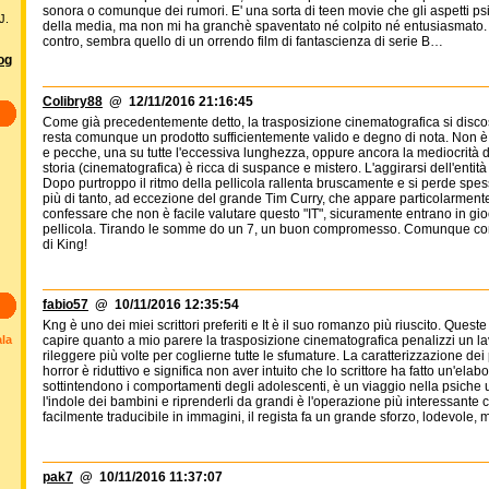
sonora o comunque dei rumori. E' una sorta di teen movie che gli aspetti p
J.
della media, ma non mi ha granchè spaventato né colpito né entusiasmato. Me
contro, sembra quello di un orrendo film di fantascienza di serie B…
log
Colibry88
@ 12/11/2016 21:16:45
Come già precedentemente detto, la trasposizione cinematografica si discos
resta comunque un prodotto sufficientemente valido e degno di nota. Non è un 
e pecche, una su tutte l'eccessiva lunghezza, oppure ancora la mediocrità del
storia (cinematografica) è ricca di suspance e mistero. L'aggirarsi dell'entità
Dopo purtroppo il ritmo della pellicola rallenta bruscamente e si perde spesso
più di tanto, ad eccezione del grande Tim Curry, che appare particolarmen
confessare che non è facile valutare questo "IT", sicuramente entrano in gio
pellicola. Tirando le somme do un 7, un buon compromesso. Comunque consigl
di King!
fabio57
@ 10/11/2016 12:35:54
Kng è uno dei miei scrittori preferiti e It è il suo romanzo più riuscito. Ques
ala
capire quanto a mio parere la trasposizione cinematografica penalizzi un la
rileggere più volte per coglierne tutte le sfumature. La caratterizzazione d
horror è riduttivo e significa non aver intuito che lo scrittore ha fatto un'el
sottintendono i comportamenti degli adolescenti, è un viaggio nella psiche
l'indole dei bambini e riprenderli da grandi è l'operazione più interessante
facilmente traducibile in immagini, il regista fa un grande sforzo, lodevole, ma
pak7
@ 10/11/2016 11:37:07