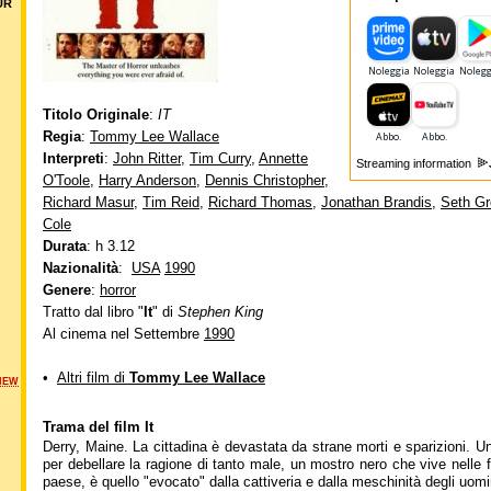
UR
Titolo Originale
:
IT
Regia
:
Tommy Lee Wallace
Interpreti
:
John Ritter
,
Tim Curry
,
Annette
Streaming information
O'Toole
,
Harry Anderson
,
Dennis Christopher
,
Richard Masur
,
Tim Reid
,
Richard Thomas
,
Jonathan Brandis
,
Seth G
Cole
Durata
: h 3.12
Nazionalità
:
USA
1990
Genere
:
horror
Tratto dal libro "
It
" di
Stephen King
Al cinema nel Settembre
1990
•
Altri film di
Tommy Lee Wallace
NEW
Trama del film It
Derry, Maine. La cittadina è devastata da strane morti e sparizioni. 
per debellare la ragione di tanto male, un mostro nero che vive nelle 
paese, è quello "evocato" dalla cattiveria e dalla meschinità degli uomi