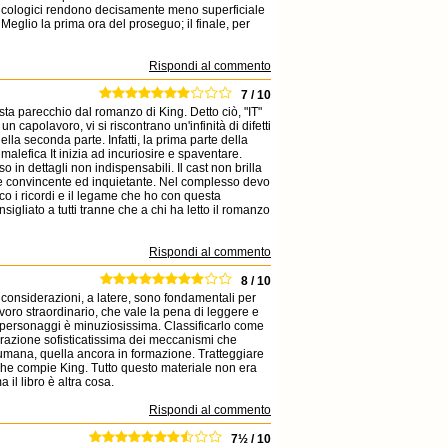
sicologici rendono decisamente meno superficiale
glio la prima ora del proseguo; il finale, per
Rispondi al commento
7 / 10
ta parecchio dal romanzo di King. Detto ciò, "IT"
capolavoro, vi si riscontrano un'infinità di difetti
la seconda parte. Infatti, la prima parte della
 malefica It inizia ad incuriosire e spaventare.
 in dettagli non indispensabili. Il cast non brilla
te convincente ed inquietante. Nel complesso devo
co i ricordi e il legame che ho con questa
iato a tutti tranne che a chi ha letto il romanzo
Rispondi al commento
8 / 10
te considerazioni, a latere, sono fondamentali per
voro straordinario, che vale la pena di leggere e
ei personaggi è minuziosissima. Classificarlo come
aborazione sofisticatissima dei meccanismi che
 umana, quella ancora in formazione. Tratteggiare
 che compie King. Tutto questo materiale non era
 il libro è altra cosa.
Rispondi al commento
7½ / 10