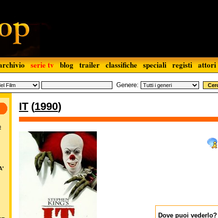
archivio
serie tv
blog
trailer
classifiche
speciali
registi
attori
Genere:
IT
(
1990
)
o
A'
Dove puoi vederlo?