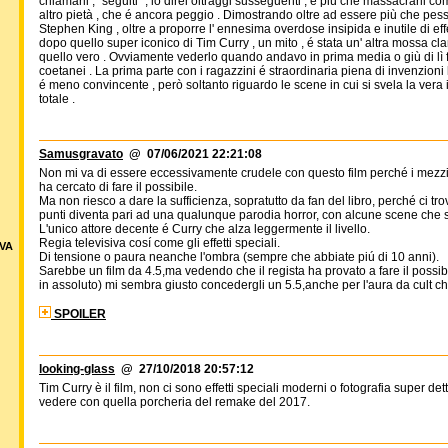
chiamarli , "seguiti" , io direi oltraggi susseguenti , e più che massacrarli
altro pietà , che é ancora peggio . Dimostrando oltre ad essere più che pess
Stephen King , oltre a proporre l' ennesima overdose insipida e inutile di eff
dopo quello super iconico di Tim Curry , un mito , é stata un' altra mossa c
quello vero . Ovviamente vederlo quando andavo in prima media o giù di lì f
coetanei . La prima parte con i ragazzini é straordinaria piena di invenzioni
é meno convincente , però soltanto riguardo le scene in cui si svela la vera i
totale .
Samusgravato
@ 07/06/2021 22:21:08
Non mi va di essere eccessivamente crudele con questo film perché i mezzi 
ha cercato di fare il possibile.
Ma non riesco a dare la sufficienza, sopratutto da fan del libro, perché ci tr
punti diventa pari ad una qualunque parodia horror, con alcune scene che s
L'unico attore decente é Curry che alza leggermente il livello.
Regia televisiva cosí come gli effetti speciali.
VA
Di tensione o paura neanche l'ombra (sempre che abbiate piú di 10 anni).
Sarebbe un film da 4.5,ma vedendo che il regista ha provato a fare il possibi
in assoluto) mi sembra giusto concedergli un 5.5,anche per l'aura da cult ch
SPOILER
looking-glass
@ 27/10/2018 20:57:12
Tim Curry è il film, non ci sono effetti speciali moderni o fotografia super d
vedere con quella porcheria del remake del 2017.