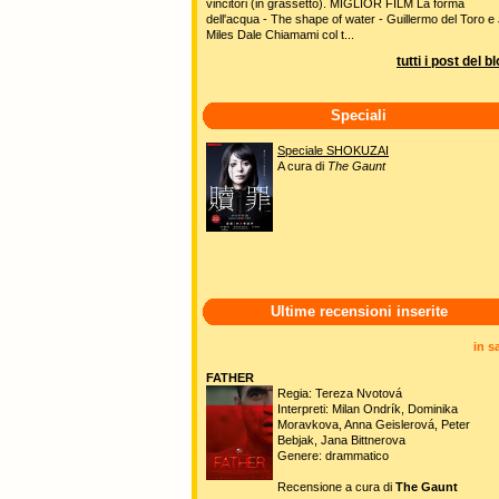
vincitori (in grassetto). MIGLIOR FILM La forma
dell'acqua - The shape of water - Guillermo del Toro e 
Miles Dale Chiamami col t...
tutti i post del b
Speciali
Speciale SHOKUZAI
A cura di
The Gaunt
Ultime recensioni inserite
in s
FATHER
Regia: Tereza Nvotová
Interpreti: Milan Ondrík, Dominika
Moravkova, Anna Geislerová, Peter
Bebjak, Jana Bittnerova
Genere: drammatico
Recensione a cura di
The Gaunt