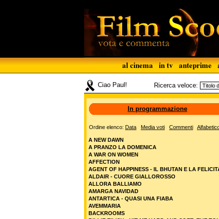
al cinema
in tv
anteprime
Ciao Paul!
Ricerca veloce:
In programmazione
Ordine elenco:
Data
Media voti
Commenti
Alfabetic
A NEW DAWN
A PRANZO LA DOMENICA
A WAR ON WOMEN
AFFECTION
AGENT OF HAPPINESS - IL BHUTAN E LA FELICIT
ALDAIR - CUORE GIALLOROSSO
ALLORA BALLIAMO
AMARGA NAVIDAD
ANTARTICA - QUASI UNA FIABA
AVEMMARIA
BACKROOMS