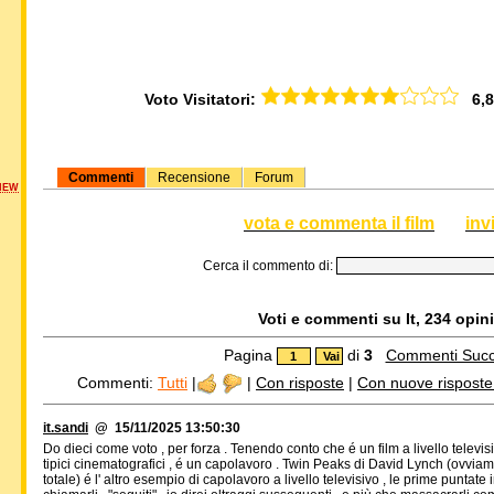
Voto Visitatori:
6,81
Commenti
Recensione
Forum
NEW
vota e commenta il film
inv
Cerca il commento di:
Voti e commenti su It, 234 opini
Pagina
di
3
Commenti Succ
Commenti:
Tutti
|
|
Con risposte
|
Con nuove risposte d
it.sandi
@ 15/11/2025 13:50:30
Do dieci come voto , per forza . Tenendo conto che é un film a livello televi
tipici cinematografici , é un capolavoro . Twin Peaks di David Lynch (ovvia
totale) é l' altro esempio di capolavoro a livello televisivo , le prime punta