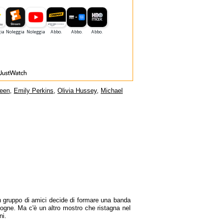
reen
,
Emily Perkins
,
Olivia Hussey
,
Michael
Un gruppo di amici decide di formare una banda
fogne. Ma c'è un altro mostro che ristagna nel
ni.