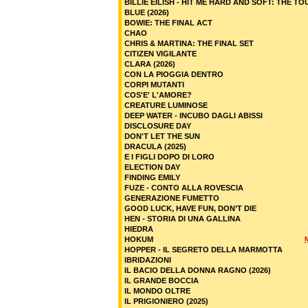
BILLIE EILISH - HIT ME HARD AND SOFT: THE TO
BLUE (2026)
BOWIE: THE FINAL ACT
CHAO
CHRIS & MARTINA: THE FINAL SET
CITIZEN VIGILANTE
CLARA (2026)
CON LA PIOGGIA DENTRO
CORPI MUTANTI
COS'E' L'AMORE?
CREATURE LUMINOSE
DEEP WATER - INCUBO DAGLI ABISSI
DISCLOSURE DAY
DON'T LET THE SUN
DRACULA (2025)
E I FIGLI DOPO DI LORO
ELECTION DAY
FINDING EMILY
FUZE - CONTO ALLA ROVESCIA
GENERAZIONE FUMETTO
GOOD LUCK, HAVE FUN, DON’T DIE
HEN - STORIA DI UNA GALLINA
HIEDRA
HOKUM
HOPPER - IL SEGRETO DELLA MARMOTTA
IBRIDAZIONI
IL BACIO DELLA DONNA RAGNO (2026)
IL GRANDE BOCCIA
IL MONDO OLTRE
IL PRIGIONIERO (2025)