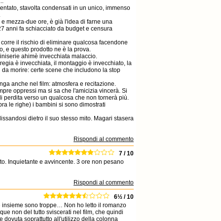
..
entato, stavolta condensati in un unico, immenso
.
 e mezza-due ore, è già l'idea di farne una
i 27 anni fa schiacciato da budget e censura
i corre il rischio di eliminare qualcosa facendone
rmo, e questo prodotto ne è la prova.
miniserie ahimè invecchiata malaccio.
regia è invecchiata, il montaggio è invecchiato, la
ti da morire: certe scene che includono la stop
ga anche nel film: atmosfera e recitazione.
empre oppressi ma si sa che l'amicizia vincerà. Si
i perdita verso un qualcosa che non tornerà più.
ra le righe) i bambini si sono dimostrati
issandosi dietro il suo stesso mito. Magari stasera
Rispondi al commento
7 / 10
sto. Inquietante e avvincente. 3 ore non pesano
Rispondi al commento
6½ / 10
utte insieme sono troppe… Non ho letto il romanzo
e non del tutto sviscerati nel film, che quindi
e dovuta soprattutto all'utilizzo della colonna