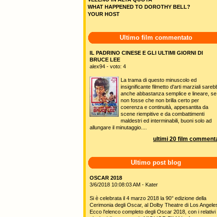
WHAT HAPPENED TO DOROTHY BELL?
YOUR HOST
Ultimo film commentato
IL PADRINO CINESE E GLI ULTIMI GIORNI DI
BRUCE LEE
alex94 - voto: 4
La trama di questo minuscolo ed
insignificante filmetto d'arti marziali sare
anche abbastanza semplice e lineare, se
non fosse che non brilla certo per
coerenza e continuità, appesantita da
scene riempitive e da combattimenti
maldestri ed interminabili, buoni solo ad
allungare il minutaggio....
ultimi 20 film commenta
Ultimo post blog
OSCAR 2018
3/6/2018 10:08:03 AM - Kater
Si è celebrata il 4 marzo 2018 la 90° edizione della
Cerimonia degli Oscar, al Dolby Theatre di Los Angele
Ecco l'elenco completo degli Oscar 2018, con i relativi