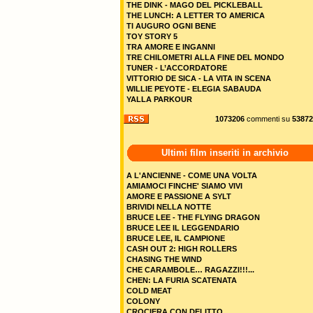
THE DINK - MAGO DEL PICKLEBALL
THE LUNCH: A LETTER TO AMERICA
TI AUGURO OGNI BENE
TOY STORY 5
TRA AMORE E INGANNI
TRE CHILOMETRI ALLA FINE DEL MONDO
TUNER - L’ACCORDATORE
VITTORIO DE SICA - LA VITA IN SCENA
WILLIE PEYOTE - ELEGIA SABAUDA
YALLA PARKOUR
1073206
commenti su
53872
Ultimi film inseriti in archivio
A L'ANCIENNE - COME UNA VOLTA
AMIAMOCI FINCHE' SIAMO VIVI
AMORE E PASSIONE A SYLT
BRIVIDI NELLA NOTTE
BRUCE LEE - THE FLYING DRAGON
BRUCE LEE IL LEGGENDARIO
BRUCE LEE, IL CAMPIONE
CASH OUT 2: HIGH ROLLERS
CHASING THE WIND
CHE CARAMBOLE… RAGAZZI!!!...
CHEN: LA FURIA SCATENATA
COLD MEAT
COLONY
CROCIERA CON DELITTO