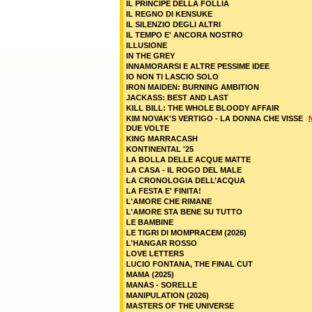
IL PRINCIPE DELLA FOLLIA
IL REGNO DI KENSUKE
IL SILENZIO DEGLI ALTRI
IL TEMPO E' ANCORA NOSTRO
ILLUSIONE
IN THE GREY
INNAMORARSI E ALTRE PESSIME IDEE
IO NON TI LASCIO SOLO
IRON MAIDEN: BURNING AMBITION
JACKASS: BEST AND LAST
KILL BILL: THE WHOLE BLOODY AFFAIR
KIM NOVAK'S VERTIGO - LA DONNA CHE VISSE
DUE VOLTE
KING MARRACASH
KONTINENTAL '25
LA BOLLA DELLE ACQUE MATTE
LA CASA - IL ROGO DEL MALE
LA CRONOLOGIA DELL’ACQUA
LA FESTA E' FINITA!
L'AMORE CHE RIMANE
L'AMORE STA BENE SU TUTTO
LE BAMBINE
LE TIGRI DI MOMPRACEM (2026)
L'HANGAR ROSSO
LOVE LETTERS
LUCIO FONTANA, THE FINAL CUT
MAMA (2025)
MANAS - SORELLE
MANIPULATION (2026)
MASTERS OF THE UNIVERSE