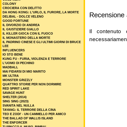
COLONY
CROCIERA CON DELITTO
DA HONG KONG: L'URLO, IL FURORE, LA MORTE
Recensione 
DELIBAL - DOLCE VELENO
GOOD FORTUNE
IL DIVORZIO DI ANDREA
IL GIUSTIZIERE GIALLO
Il contenuto 
IL KILLER GIOCA CON IL FUOCO
IL MONASTERO DELLA MORTE
necessariament
IL PADRINO CINESE E GLI ULTIMI GIORNI DI BRUCE
LEE
INFLUENCERS
IO STO BENE
KUNG FU - FURIA, VIOLENZA E TERRORE
L'UOMO DI PECHINO
MADBALL
MAI FIDARSI DI MIO MARITO
MK ULTRA
MONSTER GRIZZLY
QUATTRO STORIE PER NON DORMIRE
RED SPIRIT LAKE
SAVAGE HUNT
SHELTER (2014)
SING SING (2023)
SVANITA NEL NULLA
TAYANG: IL TERRORE DELLA CINA
TEO E ZODI' - UN CAMMELLO PER AMICO
THE BALLAD OF WALLIS ISLAND
THE ENFORCER
TI SPACCO IL MUSO, BIMBA!