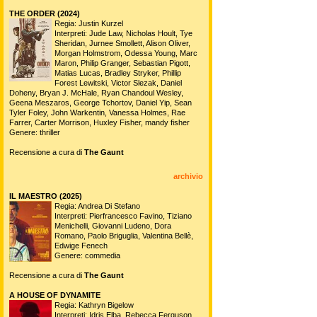
THE ORDER (2024)
Regia: Justin Kurzel
Interpreti: Jude Law, Nicholas Hoult, Tye
Sheridan, Jurnee Smollett, Alison Oliver,
Morgan Holmstrom, Odessa Young, Marc
Maron, Philip Granger, Sebastian Pigott,
Matias Lucas, Bradley Stryker, Phillip
Forest Lewitski, Victor Slezak, Daniel
Doheny, Bryan J. McHale, Ryan Chandoul Wesley,
Geena Meszaros, George Tchortov, Daniel Yip, Sean
Tyler Foley, John Warkentin, Vanessa Holmes, Rae
Farrer, Carter Morrison, Huxley Fisher, mandy fisher
Genere: thriller
Recensione a cura di
The Gaunt
archivio
IL MAESTRO (2025)
Regia: Andrea Di Stefano
Interpreti: Pierfrancesco Favino, Tiziano
Menichelli, Giovanni Ludeno, Dora
Romano, Paolo Briguglia, Valentina Bellè,
Edwige Fenech
Genere: commedia
Recensione a cura di
The Gaunt
A HOUSE OF DYNAMITE
Regia: Kathryn Bigelow
Interpreti: Idris Elba, Rebecca Ferguson,