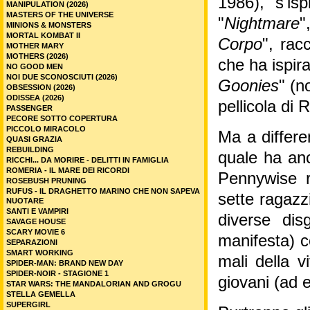
1986), s'is
MANIPULATION (2026)
MASTERS OF THE UNIVERSE
"
Nightmare
"
MINIONS & MONSTERS
MORTAL KOMBAT II
Corpo
", rac
MOTHER MARY
MOTHERS (2026)
che ha ispirat
NO GOOD MEN
NOI DUE SCONOSCIUTI (2026)
Goonies
" (n
OBSESSION (2026)
ODISSEA (2026)
pellicola di 
PASSENGER
PECORE SOTTO COPERTURA
PICCOLO MIRACOLO
Ma a differe
QUASI GRAZIA
REBUILDING
quale ha anc
RICCHI... DA MORIRE - DELITTI IN FAMIGLIA
ROMERIA - IL MARE DEI RICORDI
Pennywise r
ROSEBUSH PRUNING
RUFUS - IL DRAGHETTO MARINO CHE NON SAPEVA
sette ragazz
NUOTARE
SANTI E VAMPIRI
diverse dis
SAVAGE HOUSE
SCARY MOVIE 6
manifesta) co
SEPARAZIONI
SMART WORKING
mali della v
SPIDER-MAN: BRAND NEW DAY
SPIDER-NOIR - STAGIONE 1
giovani (ad 
STAR WARS: THE MANDALORIAN AND GROGU
STELLA GEMELLA
SUPERGIRL