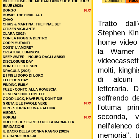
Commenti
Rece
BILLIE EILISH - HIT ME HARD AND SOFT: THE TOUR
BLUE (2026)
BORGO
NEW
BOWIE: THE FINAL ACT
CHAO
Tratto dal
CHRIS & MARTINA: THE FINAL SET
CITIZEN VIGILANTE
Stephen Kin
CLARA (2026)
CON LA PIOGGIA DENTRO
home video 
CORPI MUTANTI
COS'E' L'AMORE?
la Warner 
CREATURE LUMINOSE
DEEP WATER - INCUBO DAGLI ABISSI
videocassette
DISCLOSURE DAY
DON'T LET THE SUN
molti, kinghi
DRACULA (2025)
E I FIGLI DOPO DI LORO
di alcuni 
ELECTION DAY
FINDING EMILY
letteraria. 
FUZE - CONTO ALLA ROVESCIA
GENERAZIONE FUMETTO
soffrendo de
GOOD LUCK, HAVE FUN, DON’T DIE
GRETA E LE FAVOLE VERE
NEW
l'ottima p
HEN - STORIA DI UNA GALLINA
HIEDRA
seconda, v
HOKUM
NEW
HOPPER - IL SEGRETO DELLA MARMOTTA
nell'elenco d
IBRIDAZIONI
IL BACIO DELLA DONNA RAGNO (2026)
memoria", tr
IL GRANDE BOCCIA