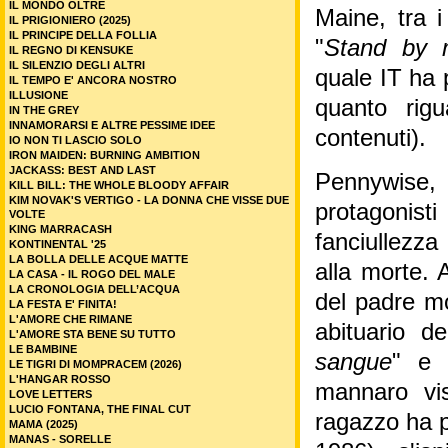
IL MONDO OLTRE
Maine, tra i
IL PRIGIONIERO (2025)
IL PRINCIPE DELLA FOLLIA
"
Stand by m
IL REGNO DI KENSUKE
IL SILENZIO DEGLI ALTRI
quale IT ha 
IL TEMPO E' ANCORA NOSTRO
ILLUSIONE
quanto rigu
IN THE GREY
INNAMORARSI E ALTRE PESSIME IDEE
contenuti).
IO NON TI LASCIO SOLO
IRON MAIDEN: BURNING AMBITION
JACKASS: BEST AND LAST
Pennywise, s
KILL BILL: THE WHOLE BLOODY AFFAIR
KIM NOVAK'S VERTIGO - LA DONNA CHE VISSE DUE
protagonisti
VOLTE
KING MARRACASH
fanciullezza 
KONTINENTAL '25
LA BOLLA DELLE ACQUE MATTE
alla morte. 
LA CASA - IL ROGO DEL MALE
LA CRONOLOGIA DELL’ACQUA
del padre mo
LA FESTA E' FINITA!
L'AMORE CHE RIMANE
abituario d
L'AMORE STA BENE SU TUTTO
LE BAMBINE
sangue
" e 
LE TIGRI DI MOMPRACEM (2026)
L'HANGAR ROSSO
mannaro vis
LOVE LETTERS
LUCIO FONTANA, THE FINAL CUT
ragazzo ha pa
MAMA (2025)
MANAS - SORELLE