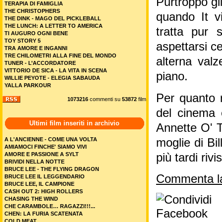
Purtroppo gli
TERAPIA DI FAMIGLIA
THE CHRISTOPHERS
quando It v
THE DINK - MAGO DEL PICKLEBALL
THE LUNCH: A LETTER TO AMERICA
tratta pur 
TI AUGURO OGNI BENE
TOY STORY 5
aspettarsi c
TRA AMORE E INGANNI
TRE CHILOMETRI ALLA FINE DEL MONDO
alterna valz
TUNER - L’ACCORDATORE
VITTORIO DE SICA - LA VITA IN SCENA
piano.
WILLIE PEYOTE - ELEGIA SABAUDA
YALLA PARKOUR
Per quanto r
1073216
commenti su
53872
film
del cinema e
Ultimi film inseriti in archivio
Annette O' T
A L'ANCIENNE - COME UNA VOLTA
moglie di Bil
AMIAMOCI FINCHE' SIAMO VIVI
AMORE E PASSIONE A SYLT
più tardi rivis
BRIVIDI NELLA NOTTE
BRUCE LEE - THE FLYING DRAGON
Commenta la
BRUCE LEE IL LEGGENDARIO
BRUCE LEE, IL CAMPIONE
CASH OUT 2: HIGH ROLLERS
CHASING THE WIND
CHE CARAMBOLE… RAGAZZI!!!...
CHEN: LA FURIA SCATENATA
COLD MEAT