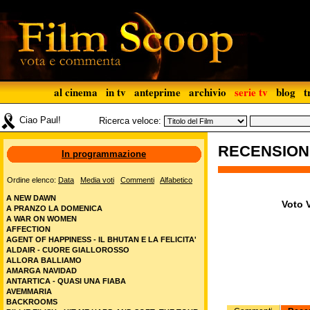
al cinema
in tv
anteprime
archivio
serie tv
blog
t
Ciao Paul!
Ricerca veloce:
RECENSIO
In programmazione
Ordine elenco:
Data
Media voti
Commenti
Alfabetico
A NEW DAWN
Voto V
A PRANZO LA DOMENICA
A WAR ON WOMEN
AFFECTION
AGENT OF HAPPINESS - IL BHUTAN E LA FELICITA'
ALDAIR - CUORE GIALLOROSSO
ALLORA BALLIAMO
AMARGA NAVIDAD
ANTARTICA - QUASI UNA FIABA
AVEMMARIA
BACKROOMS