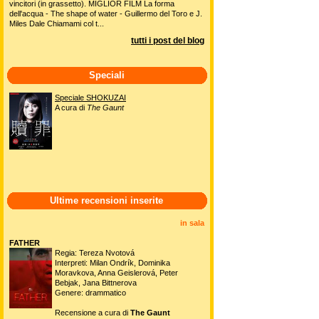
vincitori (in grassetto). MIGLIOR FILM La forma
dell'acqua - The shape of water - Guillermo del Toro e J.
Miles Dale Chiamami col t...
tutti i post del blog
Speciali
Speciale SHOKUZAI
A cura di
The Gaunt
Ultime recensioni inserite
in sala
FATHER
Regia: Tereza Nvotová
Interpreti: Milan Ondrík, Dominika
Moravkova, Anna Geislerová, Peter
Bebjak, Jana Bittnerova
Genere: drammatico
Recensione a cura di
The Gaunt