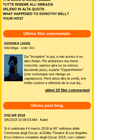
TUTTE INSIEME ALL'ABBAZIA
VELENO IN ALTA QUOTA
WHAT HAPPENED TO DOROTHY BELL?
YOUR HOST
Ultimo film commentato
ODISSEA (2026)
VincVega - voto: 6½
Da "Inception" in poi, a mio avviso è un
altro Nolan. Più ambizioso ma meno
concreto, spesso gira su se stesso,
lasciando poco, a parte "Oppenheimer"
(che comunque non ritengo un
capolavoro). Però devo dire la verità, ero
molto curioso e ottimista de la sua &q...
ultimi 20 film commentati
Ultimo post blog
OSCAR 2018
3/6/2018 10:08:03 AM - Kater
Si è celebrata il 4 marzo 2018 la 90° edizione della
Cerimonia degli Oscar, al Dolby Theatre di Los Angeles.
Ecco l'elenco completo degli Oscar 2018, con i relativi