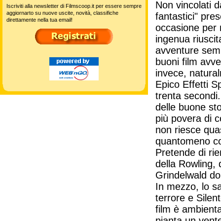
Non vincolati d
Iscriviti alla newsletter di Filmscoop.it per essere sempre
aggiornarto su nuove uscite, novità, classifiche
fantastici" pr
direttamente nella tua email!
occasione per 
ingenua riuscit
avventure sempl
buoni film avv
invece, natural
Epico Effetti S
trenta secondi
delle buone st
più povera di 
non riesce quas
quantomeno con 
Pretende di ri
della Rowling, 
Grindelwald dop
In mezzo, lo s
terrore e Silen
film è ambient
pianta un vent