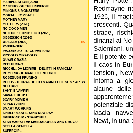
Harry Potter
MANIPULATION (2026)
MASTERS OF THE UNIVERSE
Redmayne ne
MINIONS & MONSTERS
1926, il mag
MORTAL KOMBAT II
MOTHER MARY
crescenti. Qu
MOTHERS (2026)
NO GOOD MEN
strade, risc
NOI DUE SCONOSCIUTI (2026)
OBSESSION (2026)
dinanzi ai No
ODISSEA (2026)
HOT
PASSENGER
Salemiani, un
PECORE SOTTO COPERTURA
E il potente 
PICCOLO MIRACOLO
QUASI GRAZIA
il caos in Eur
REBUILDING
RICCHI... DA MORIRE - DELITTI IN FAMIGLIA
tensioni, New
ROMERIA - IL MARE DEI RICORDI
ROSEBUSH PRUNING
intorno al gl
RUFUS - IL DRAGHETTO MARINO CHE NON SAPEVA
NUOTARE
alcune delle
SANTI E VAMPIRI
apparenteme
SAVAGE HOUSE
SCARY MOVIE 6
potenziale d
SEPARAZIONI
SMART WORKING
lascia inavve
SPIDER-MAN: BRAND NEW DAY
SPIDER-NOIR - STAGIONE 1
Newt, in una c
STAR WARS: THE MANDALORIAN AND GROGU
STELLA GEMELLA
SUPERGIRL