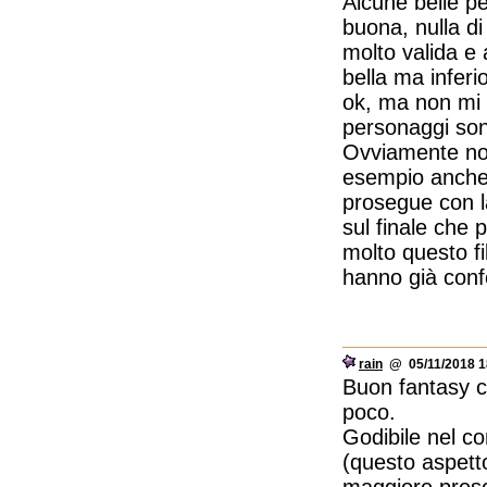
Alcune belle pe
buona, nulla d
molto valida e 
bella ma inferi
ok, ma non mi h
personaggi sono
Ovviamente non 
esempio anche i
prosegue con l
sul finale che p
molto questo f
hanno già confe
rain
@ 05/11/2018 1
Buon fantasy ch
poco.
Godibile nel co
(questo aspett
maggiore presen