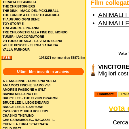
Film colleg
TERAPIA DI FAMIGLIA
THE CHRISTOPHERS
THE DINK - MAGO DEL PICKLEBALL
•
ANIMALI F
THE LUNCH: A LETTER TO AMERICA
TI AUGURO OGNI BENE
•
ANIMALI F
TOY STORY 5
TRA AMORE E INGANNI
TRE CHILOMETRI ALLA FINE DEL MONDO
TUNER - L’ACCORDATORE
VITTORIO DE SICA - LA VITA IN SCENA
WILLIE PEYOTE - ELEGIA SABAUDA
YALLA PARKOUR
Voto 
1073271
commenti su
53872
film
VINCITORE
Ultimi film inseriti in archivio
Migliori cos
A L'ANCIENNE - COME UNA VOLTA
AMIAMOCI FINCHE' SIAMO VIVI
AMORE E PASSIONE A SYLT
Commenti
Trail
BRIVIDI NELLA NOTTE
BRUCE LEE - THE FLYING DRAGON
BRUCE LEE IL LEGGENDARIO
vota 
BRUCE LEE, IL CAMPIONE
CASH OUT 2: HIGH ROLLERS
CHASING THE WIND
CHE CARAMBOLE… RAGAZZI!!!...
Cerca
CHEN: LA FURIA SCATENATA
COLD MEAT