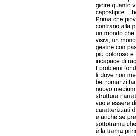
gioire quanto v
capostipite... 
Prima che piova
contrario alla 
un mondo che è 
visivi, un mond
gestire con pas
più doloroso e 
incapace di ra
I problemi fond
lì dove non me 
bei romanzi fan
nuovo medium f
struttura narr
vuole essere di 
caratterizzati d
e anche se pre
sottotrama che
è la trama prin