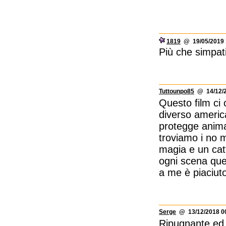
1819
@ 19/05/2019 
Più che simpati
Tuttounpo85
@ 14/12/2
Questo film ci 
diverso ameri
protegge anima
troviamo i no m
magia e un cat
ogni scena que
a me è piaciuto
Serge
@ 13/12/2018 0
Ripugnante ed i