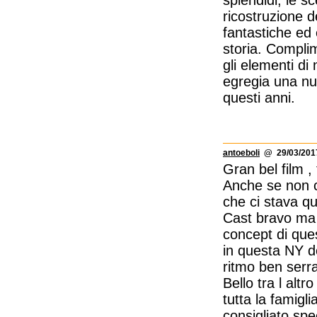
ricostruzione 
fantastiche ed 
storia. Complim
gli elementi di
egregia una nuo
questi anni.
antoeboli
@ 29/03/2017
Gran bel film ,
Anche se non c
che ci stava q
Cast bravo ma n
concept di quest
in questa NY de
ritmo ben serra
Bello tra l altr
tutta la famiglia
consigliato spe