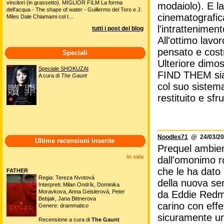
vincitori (in grassetto). MIGLIOR FILM La forma
modaiolo). E la
dell'acqua - The shape of water - Guillermo del Toro e J.
cinematografica
Miles Dale Chiamami col t...
l'intratteniment
tutti i post del blog
All'ottimo lavo
pensato e costr
Speciali
Ulteriore dim
Speciale SHOKUZAI
FIND THEM sia 
A cura di
The Gaunt
col suo sistem
restituito e sf
Noodles71
@ 24/03/20
Ultime recensioni inserite
Prequel ambient
in sala
dall'omonimo r
che le ha dato 
FATHER
Regia: Tereza Nvotová
della nuova se
Interpreti: Milan Ondrík, Dominika
Moravkova, Anna Geislerová, Peter
da Eddie Redma
Bebjak, Jana Bittnerova
carino con effet
Genere: drammatico
sicuramente un 
Recensione a cura di
The Gaunt