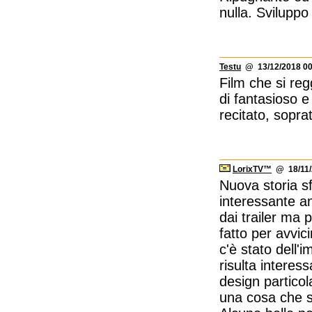
nulla. Sviluppo
Testu
@ 13/12/2018 00
Film che si reg
di fantasioso 
recitato, sopra
LorixTV™
@ 18/11/
Nuova storia sf
interessante a
dai trailer ma
fatto per avvici
c'è stato dell
risulta interes
design particol
una cosa che s