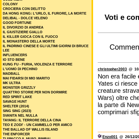
COLONY
CROCIERA CON DELITTO
DA HONG KONG: L'URLO, IL FURORE, LA MORTE
Voti e co
DELIBAL - DOLCE VELENO
GOOD FORTUNE
IL DIVORZIO DI ANDREA
IL GIUSTIZIERE GIALLO
IL KILLER GIOCA CON IL FUOCO
IL MONASTERO DELLA MORTE
Commen
IL PADRINO CINESE E GLI ULTIMI GIORNI DI BRUCE
LEE
INFLUENCERS
IO STO BENE
KUNG FU - FURIA, VIOLENZA E TERRORE
christopher2003
@ 10/
L'UOMO DI PECHINO
MADBALL
Non era facile 
MAI FIDARSI DI MIO MARITO
Yates ci riesce 
MK ULTRA
MONSTER GRIZZLY
creature strav
QUATTRO STORIE PER NON DORMIRE
Wars) oltre che
RED SPIRIT LAKE
SAVAGE HUNT
la parte di Ne
SHELTER (2014)
comprimari sfig
SING SING (2023)
SVANITA NEL NULLA
TAYANG: IL TERRORE DELLA CINA
TEO E ZODI' - UN CAMMELLO PER AMICO
THE BALLAD OF WALLIS ISLAND
THE ENFORCER
Enzo001
@ 26/12/20
TI SPACCO IL MUSO, BIMBA!