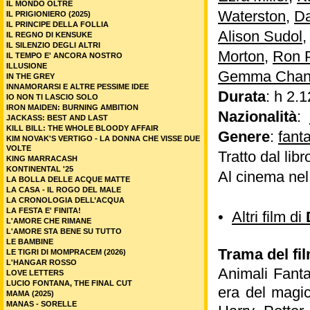
IL MONDO OLTRE
Waterston
,
Da
IL PRIGIONIERO (2025)
IL PRINCIPE DELLA FOLLIA
Alison Sudol
IL REGNO DI KENSUKE
IL SILENZIO DEGLI ALTRI
Morton
,
Ron 
IL TEMPO E' ANCORA NOSTRO
ILLUSIONE
Gemma Cha
IN THE GREY
INNAMORARSI E ALTRE PESSIME IDEE
Durata
: h 2.1
IO NON TI LASCIO SOLO
IRON MAIDEN: BURNING AMBITION
Nazionalità
:
JACKASS: BEST AND LAST
KILL BILL: THE WHOLE BLOODY AFFAIR
Genere
:
fant
KIM NOVAK'S VERTIGO - LA DONNA CHE VISSE DUE
VOLTE
Tratto dal libr
KING MARRACASH
KONTINENTAL '25
Al cinema ne
LA BOLLA DELLE ACQUE MATTE
LA CASA - IL ROGO DEL MALE
LA CRONOLOGIA DELL’ACQUA
LA FESTA E' FINITA!
•
Altri film di
L'AMORE CHE RIMANE
L'AMORE STA BENE SU TUTTO
LE BAMBINE
Trama del fil
LE TIGRI DI MOMPRACEM (2026)
L'HANGAR ROSSO
Animali Fanta
LOVE LETTERS
LUCIO FONTANA, THE FINAL CUT
era del magi
MAMA (2025)
MANAS - SORELLE