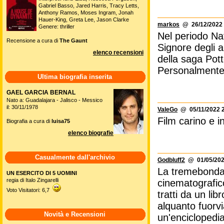
Gabriel Basso, Jared Harris, Tracy Letts,
Anthony Ramos, Moses Ingram, Jonah
Hauer-King, Greta Lee, Jason Clarke
markos
@ 26/12/2022 
Genere: thriller
Nel periodo Nata
Recensione a cura di
The Gaunt
Signore degli a
elenco recensioni
della saga Pott
Personalmente m
Ultima biografia inserita
GAEL GARCIA BERNAL
Nato a: Guadalajara - Jalisco - Messico
il: 30/11/1978
ValeGo
@ 05/11/2022 2
Film carino e i
Biografia a cura di
luisa75
elenco biografie
Casualmente dall'archivio
Godbluff2
@ 01/05/202
La tremebonda 
UN ESERCITO DI 5 UOMINI
regia di Italo Zingarelli
cinematografic
Voto Visitatori: 6,7
tratti da un lib
alquanto fuorvi
Novità e Recensioni
un'enciclopedia