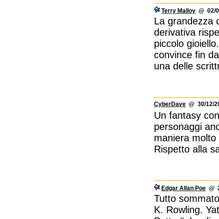
Terry Malloy
@ 02/04
La grandezza d
derivativa rispe
piccolo gioiel
convince fin da
una delle scrittr
CyberDave
@ 30/12/20
Un fantasy con
personaggi ano
maniera molto 
Rispetto alla s
Edgar Allan Poe
@ 27
Tutto sommato r
K. Rowling. Yat