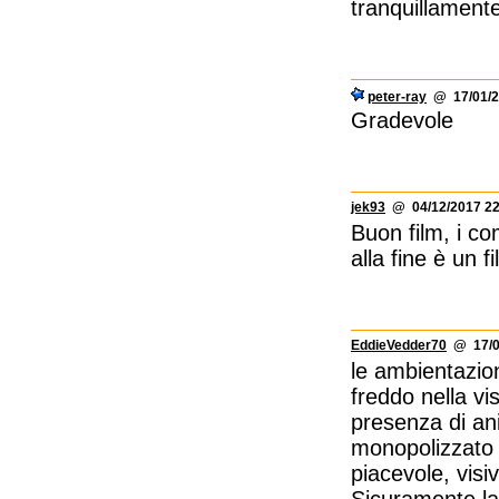
tranquillament
peter-ray
@ 17/01/2
Gradevole
jek93
@ 04/12/2017 22
Buon film, i co
alla fine è un f
EddieVedder70
@ 17/09
le ambientazio
freddo nella vi
presenza di ani
monopolizzato l
piacevole, visi
Sicuramente la