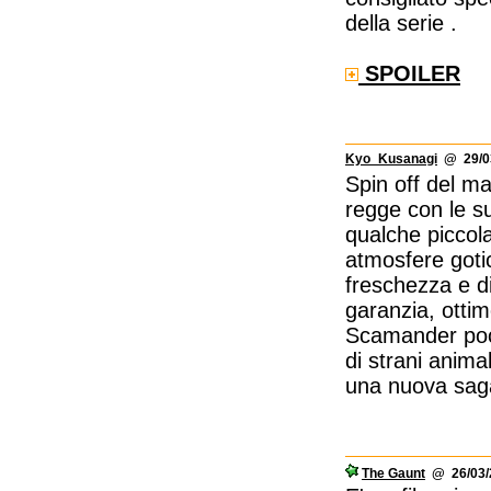
della serie .
SPOILER
Kyo_Kusanagi
@ 29/03
Spin off del ma
regge con le s
qualche piccola
atmosfere goti
freschezza e d
garanzia, otti
Scamander poco
di strani anima
una nuova sag
The Gaunt
@ 26/03/2