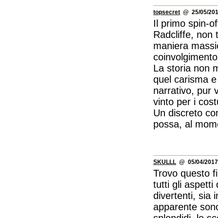
topsecret
@ 25/05/201
Il primo spin-of
Radcliffe, non t
maniera massic
coinvolgimento 
La storia non m
quel carisma e 
narrativo, pur 
vinto per i cost
Un discreto co
possa, al mome
SKULLL
@ 05/04/2017
Trovo questo fi
tutti gli aspet
divertenti, sia 
apparente sono 
splendidi, le s