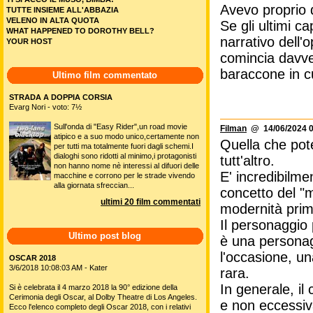
Avevo proprio di
TUTTE INSIEME ALL'ABBAZIA
VELENO IN ALTA QUOTA
Se gli ultimi c
WHAT HAPPENED TO DOROTHY BELL?
narrativo dell'o
YOUR HOST
comincia davve
baraccone in c
Ultimo film commentato
STRADA A DOPPIA CORSIA
Evarg Nori - voto: 7½
Sull'onda di "Easy Rider",un road movie
Filman
@ 14/06/2024 0
atipico e a suo modo unico,certamente non
Quella che pot
per tutti ma totalmente fuori dagli schemi.I
dialoghi sono ridotti al minimo,i protagonisti
tutt'altro.
non hanno nome nè interessi al difuori delle
E' incredibilme
macchine e corrono per le strade vivendo
alla giornata sfreccian...
concetto del "m
ultimi 20 film commentati
modernità prim
Il personaggio 
Ultimo post blog
è una personag
l'occasione, u
OSCAR 2018
3/6/2018 10:08:03 AM - Kater
rara.
In generale, il
Si è celebrata il 4 marzo 2018 la 90° edizione della
Cerimonia degli Oscar, al Dolby Theatre di Los Angeles.
e non eccessiva
Ecco l'elenco completo degli Oscar 2018, con i relativi