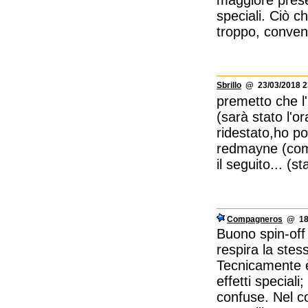
speciali. Ciò c
troppo, conven
Sbrillo
@ 23/03/2018 2
premetto che l'
(sarà stato l'o
ridestato,ho po
redmayne (come
il seguito... (s
Compagneros
@ 18/
Buono spin-off 
respira la stes
Tecnicamente è
effetti special
confuse. Nel c