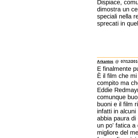
Dispiace, comun
dimostra un cer
speciali nella 
sprecati in que
Arkantos
@ 07/12/2016
E finalmente pu
È il film che m
compito ma che
Eddie Redmayne
comunque buono 
buoni e il film
infatti in alcu
abbia paura di 
un po' fatica a
migliore del m