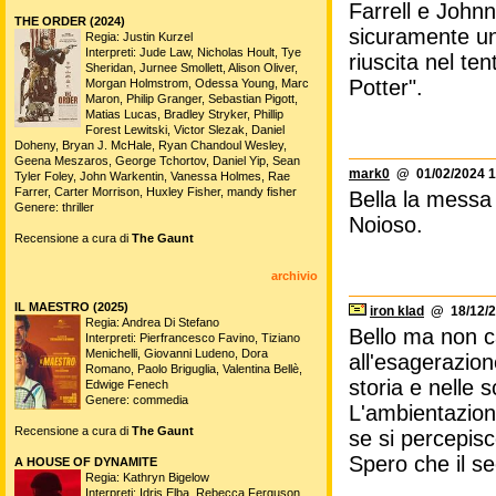
Farrell e John
THE ORDER (2024)
sicuramente un
Regia: Justin Kurzel
Interpreti: Jude Law, Nicholas Hoult, Tye
riuscita nel te
Sheridan, Jurnee Smollett, Alison Oliver,
Potter".
Morgan Holmstrom, Odessa Young, Marc
Maron, Philip Granger, Sebastian Pigott,
Matias Lucas, Bradley Stryker, Phillip
Forest Lewitski, Victor Slezak, Daniel
Doheny, Bryan J. McHale, Ryan Chandoul Wesley,
Geena Meszaros, George Tchortov, Daniel Yip, Sean
mark0
@ 01/02/2024 1
Tyler Foley, John Warkentin, Vanessa Holmes, Rae
Farrer, Carter Morrison, Huxley Fisher, mandy fisher
Bella la messa 
Genere: thriller
Noioso.
Recensione a cura di
The Gaunt
archivio
IL MAESTRO (2025)
iron klad
@ 18/12/2
Regia: Andrea Di Stefano
Bello ma non c
Interpreti: Pierfrancesco Favino, Tiziano
Menichelli, Giovanni Ludeno, Dora
all'esagerazion
Romano, Paolo Briguglia, Valentina Bellè,
storia e nelle 
Edwige Fenech
Genere: commedia
L'ambientazione
Recensione a cura di
The Gaunt
se si percepisce
Spero che il s
A HOUSE OF DYNAMITE
Regia: Kathryn Bigelow
Interpreti: Idris Elba, Rebecca Ferguson,