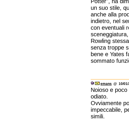
Potter", ha di
un suo stile, q
anche alla prod
indietro, nel 
con eventuali 
sceneggiatura, 
Rowling stessa
senza troppe sb
bene e Yates fa
sommato funzi
emans
@ 10/01/2
Noioso e poco c
odiato.
Ovviamente pos
impeccabile, per
simili.