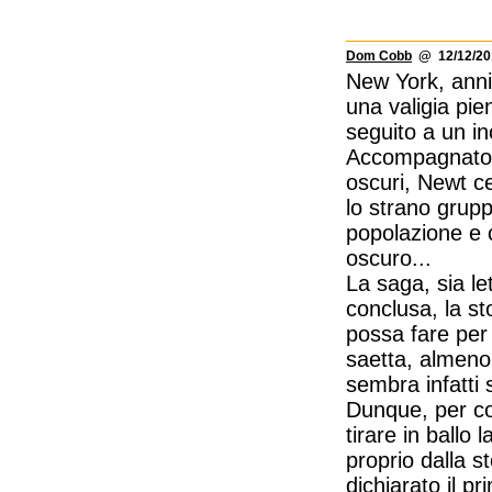
Dom Cobb
@ 12/12/201
New York, anni
una valigia pie
seguito a un in
Accompagnato 
oscuri, Newt c
lo strano grup
popolazione e 
oscuro...
La saga, sia le
conclusa, la st
possa fare per
saetta, almeno 
sembra infatti 
Dunque, per co
tirare in ballo
proprio dalla s
dichiarato il pr