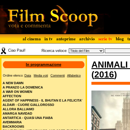
al cinema
in tv
anteprime
archivio
serie tv
blog
t
Ciao Paul!
Ricerca veloce:
ANIMALI
In programmazione
(
2016
)
Ordine elenco:
Data
Media voti
Commenti
Alfabetico
A NEW DAWN
A PRANZO LA DOMENICA
A WAR ON WOMEN
AFFECTION
AGENT OF HAPPINESS - IL BHUTAN E LA FELICITA'
ALDAIR - CUORE GIALLOROSSO
ALLORA BALLIAMO
AMARGA NAVIDAD
ANTARTICA - QUASI UNA FIABA
AVEMMARIA
BACKROOMS