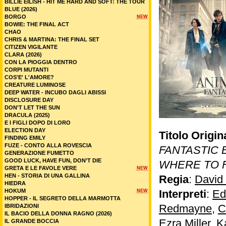
BILLIE EILISH - HIT ME HARD AND SOFT: THE TOUR
BLUE (2026)
BORGO
NEW
BOWIE: THE FINAL ACT
CHAO
CHRIS & MARTINA: THE FINAL SET
CITIZEN VIGILANTE
CLARA (2026)
CON LA PIOGGIA DENTRO
CORPI MUTANTI
COS'E' L'AMORE?
CREATURE LUMINOSE
DEEP WATER - INCUBO DAGLI ABISSI
DISCLOSURE DAY
DON'T LET THE SUN
DRACULA (2025)
E I FIGLI DOPO DI LORO
ELECTION DAY
Titolo Origin
FINDING EMILY
FUZE - CONTO ALLA ROVESCIA
FANTASTIC 
GENERAZIONE FUMETTO
GOOD LUCK, HAVE FUN, DON’T DIE
WHERE TO 
GRETA E LE FAVOLE VERE
NEW
HEN - STORIA DI UNA GALLINA
Regia
:
David
HIEDRA
HOKUM
Interpreti
:
Ed
NEW
HOPPER - IL SEGRETO DELLA MARMOTTA
Redmayne
,
C
IBRIDAZIONI
IL BACIO DELLA DONNA RAGNO (2026)
Ezra Miller
,
K
IL GRANDE BOCCIA