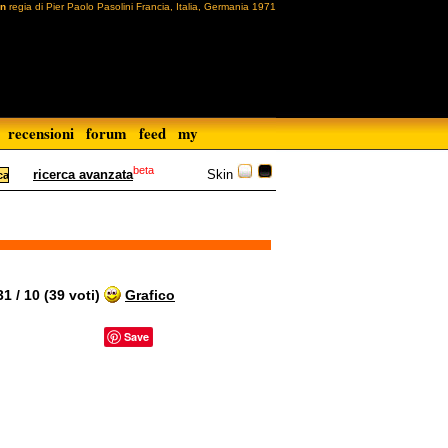
on
regia di Pier Paolo Pasolini Francia, Italia, Germania 1971
recensioni
forum
feed
my
beta
Skin
ricerca avanzata
 / 10 (39 voti)
Grafico
Save