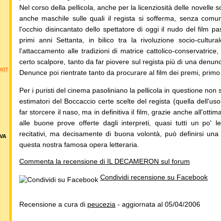
Nel corso della pellicola, anche per la licenziosità delle novelle 
anche maschile sulle quali il regista si sofferma, senza com
l'occhio disincantato dello spettatore di oggi il nudo del film p
primi anni Settanta, in bilico tra la rivoluzione socio-cultu
l'attaccamento alle tradizioni di matrice cattolico-conservatrice
certo scalpore, tanto da far piovere sul regista più di una denu
HOT
Denunce poi rientrate tanto da procurare al film dei premi, primo fr
Per i puristi del cinema pasoliniano la pellicola in questione no
estimatori del Boccaccio certe scelte del regista (quella dell'us
far storcere il naso, ma in definitiva il film, grazie anche all'ott
alle buone prove offerte dagli interpreti, quasi tutti un po'
recitativi, ma decisamente di buona volontà, può definirsi una
VA
questa nostra famosa opera letteraria.
Commenta la recensione di IL DECAMERON sul forum
Condividi recensione su Facebook
Recensione a cura di
peucezia
- aggiornata al 05/04/2006