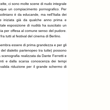
scelte, ci sono molte scene di nudo integrale
unque un compiacimento pornografico. Per
asoliniano è da educande, ma nell'Italia dei
rale iniziata già da qualche anno prima e
, tale esposizione di nudità ha suscitato un
ncia per offesa al comune senso del pudore.
a tutti al festival del cinema di Berlino.
n sembra essere di prima grandezza e per gli
o del dialetto partenopeo tra tutte) possono
ima scenografia realizzata da Dante Ferretti e
 lenti e dalla scarsa conoscenza dei tempi
 valida riduzione per il grande schermo di