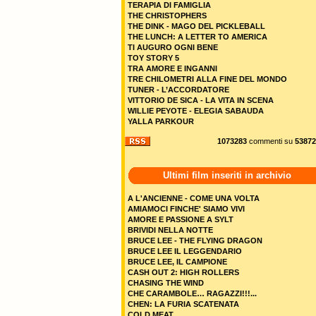
TERAPIA DI FAMIGLIA
THE CHRISTOPHERS
THE DINK - MAGO DEL PICKLEBALL
THE LUNCH: A LETTER TO AMERICA
TI AUGURO OGNI BENE
TOY STORY 5
TRA AMORE E INGANNI
TRE CHILOMETRI ALLA FINE DEL MONDO
TUNER - L’ACCORDATORE
VITTORIO DE SICA - LA VITA IN SCENA
WILLIE PEYOTE - ELEGIA SABAUDA
YALLA PARKOUR
1073283
commenti su
53872
Ultimi film inseriti in archivio
A L'ANCIENNE - COME UNA VOLTA
AMIAMOCI FINCHE' SIAMO VIVI
AMORE E PASSIONE A SYLT
BRIVIDI NELLA NOTTE
BRUCE LEE - THE FLYING DRAGON
BRUCE LEE IL LEGGENDARIO
BRUCE LEE, IL CAMPIONE
CASH OUT 2: HIGH ROLLERS
CHASING THE WIND
CHE CARAMBOLE… RAGAZZI!!!...
CHEN: LA FURIA SCATENATA
COLD MEAT