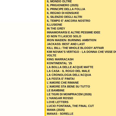
IL MONDO OLTRE
IL PRIGIONIERO (2025)
IL PRINCIPE DELLA FOLLIA
IL REGNO DI KENSUKE
IL SILENZIO DEGLI ALTRI
IL TEMPO E' ANCORA NOSTRO
ILLUSIONE
IN THE GREY
INNAMORARSI E ALTRE PESSIME IDEE
IO NON TI LASCIO SOLO
IRON MAIDEN: BURNING AMBITION
JACKASS: BEST AND LAST
KILL BILL: THE WHOLE BLOODY AFFAIR
KIM NOVAK'S VERTIGO - LA DONNA CHE VISSE 
VOLTE
KING MARRACASH
KONTINENTAL '25
LA BOLLA DELLE ACQUE MATTE
LA CASA - IL ROGO DEL MALE
LA CRONOLOGIA DELL’ACQUA
LA FESTA E' FINITA!
L'AMORE CHE RIMANE
L'AMORE STA BENE SU TUTTO
LE BAMBINE
LE TIGRI DI MOMPRACEM (2026)
L'HANGAR ROSSO
LOVE LETTERS
LUCIO FONTANA, THE FINAL CUT
MAMA (2025)
MANAS - SORELLE