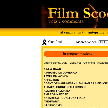
al cinema
in tv
anteprime
Ciao Paul!
Ricerca veloce:
In programmazione
Ordine elenco:
Data
Media voti
Commenti
Alfabetic
A NEW DAWN
A PRANZO LA DOMENICA
A WAR ON WOMEN
AFFECTION
AGENT OF HAPPINESS - IL BHUTAN E LA FELICIT
ALDAIR - CUORE GIALLOROSSO
ALLORA BALLIAMO
AMARGA NAVIDAD
ANTARTICA - QUASI UNA FIABA
AVEMMARIA
BACKROOMS