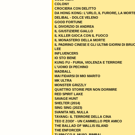
COLONY
CROCIERA CON DELITTO
DA HONG KONG: L'URLO, IL FURORE, LA MORT
DELIBAL - DOLCE VELENO
GOOD FORTUNE
IL DIVORZIO DI ANDREA
IL GIUSTIZIERE GIALLO
IL KILLER GIOCA CON IL FUOCO
IL MONASTERO DELLA MORTE
IL PADRINO CINESE E GLI ULTIMI GIORNI DI BRU
LEE
INFLUENCERS
IO STO BENE
KUNG FU - FURIA, VIOLENZA E TERRORE
L'UOMO DI PECHINO
MADBALL
MAI FIDARSI DI MIO MARITO
MK ULTRA
MONSTER GRIZZLY
QUATTRO STORIE PER NON DORMIRE
RED SPIRIT LAKE
SAVAGE HUNT
SHELTER (2014)
SING SING (2023)
SVANITA NEL NULLA
TAYANG: IL TERRORE DELLA CINA
TEO E ZODI' - UN CAMMELLO PER AMICO
THE BALLAD OF WALLIS ISLAND
THE ENFORCER
TI SPACCO IL MUSO, BIMBA!