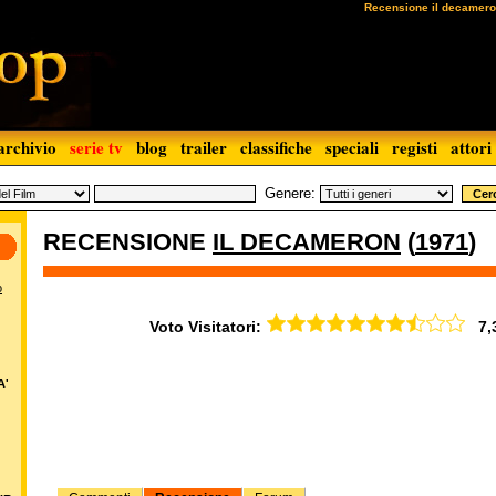
Recensione il decamer
archivio
serie tv
blog
trailer
classifiche
speciali
registi
attori
Genere:
RECENSIONE
IL DECAMERON
(
1971
)
o
Voto Visitatori:
7,31
A'