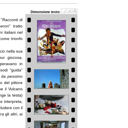
Dimensione testo:
 "
Racconti di
meron
" tratto
 italiani nel
 come trionfo
ccio nella sua
pur giocosa,
mperavano in
sodi "guida"
o da
pessimo
o del pittore
me il Vulcano
nge la testa)
e interpreta,
ludere con il
 gli altri, ai