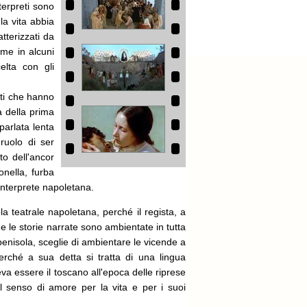
terpreti sono
la vita abbia
atterizzati da
ome in alcuni
elta con gli
eti che hanno
a della prima
parlata lenta
ruolo di ser
to dell'ancor
onella, furba
interprete napoletana.
ola teatrale napoletana, perché il regista, a
e le storie narrate sono ambientate in tutta
a penisola, sceglie di ambientare le vicende a
 perché a sua detta si tratta di una lingua
a essere il toscano all'epoca delle riprese
 il senso di amore per la vita e per i suoi