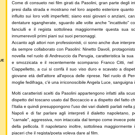
Come di consueto nei film girati da Pasolini, gran parte degli in
presi dalla strada e mostrano nel loro aspetto esteriore quanto 
influito sui loro volti imperfetti; siano essi giovani o anziani, car
dentature sgangherate, sguardo alle volte anche "incattivito" c
fanciulli e il regista sottolinea maggiormente questa sua sc
innumerevoli primi piani sui suoi personaggi.
Accanto agli attori non professionisti, ci sono anche due interpr
da sempre collaborato con Pasolini: Ninetto Davoli, protagonist
novella nel ruolo di Andreuccio da Perugia, caratteristica la sua 
DUE
e smozzicata e il recentemente scomparso Franco Citti, nel 
Ciappelletto, a cui si confà il suo viso duro e scavato a dispet
giovane età dell'attore all'epoca delle riprese. Nel ruolo di Per
moglie fedifraga, c'è una irriconoscibile Angela Luce, sanguigna 
Molti caratteristi scelti da Pasolini appartengono infatti alla scu
dispetto del toscano usato dal Boccaccio e a dispetto del fatto ch
l'Italia e quindi presuppongono l'uso dei vari dialetti parlati nell
Napoli e di far parlare agli interpreti il dialetto napoletano,
"carnale", aggressiva, non intaccata dal tempo come invece potev
della pellicola. Il napoletano inoltre, sottolinea maggiormente
piaceri che il regista/poeta voleva dare al film.