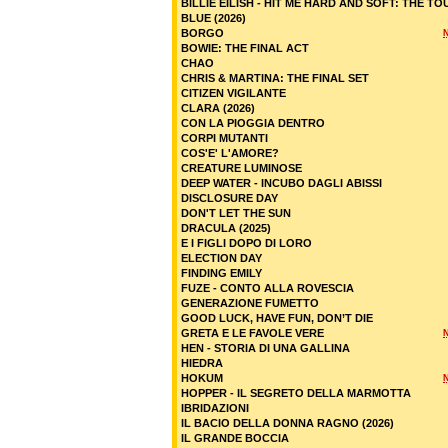
BILLIE EILISH - HIT ME HARD AND SOFT: THE TO
BLUE (2026)
BORGO
BOWIE: THE FINAL ACT
CHAO
CHRIS & MARTINA: THE FINAL SET
CITIZEN VIGILANTE
CLARA (2026)
CON LA PIOGGIA DENTRO
CORPI MUTANTI
COS'E' L'AMORE?
CREATURE LUMINOSE
DEEP WATER - INCUBO DAGLI ABISSI
DISCLOSURE DAY
DON'T LET THE SUN
DRACULA (2025)
E I FIGLI DOPO DI LORO
ELECTION DAY
FINDING EMILY
FUZE - CONTO ALLA ROVESCIA
GENERAZIONE FUMETTO
GOOD LUCK, HAVE FUN, DON’T DIE
GRETA E LE FAVOLE VERE
HEN - STORIA DI UNA GALLINA
HIEDRA
HOKUM
HOPPER - IL SEGRETO DELLA MARMOTTA
IBRIDAZIONI
IL BACIO DELLA DONNA RAGNO (2026)
IL GRANDE BOCCIA