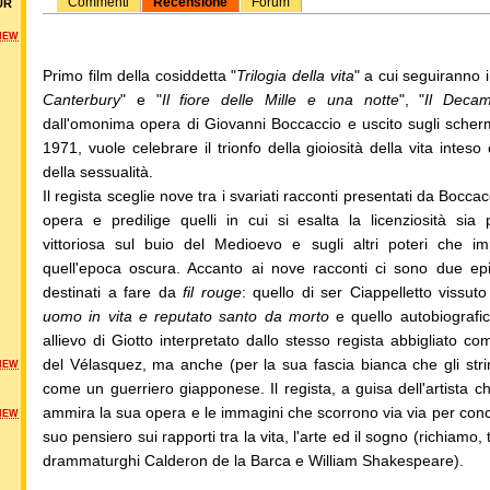
Commenti
Recensione
Forum
UR
NEW
Primo film della cosiddetta "
Trilogia della vita
" a cui seguiranno i
Canterbury
" e "
Il fiore delle Mille e una notte
", "
Il Deca
dall'omonima opera di Giovanni Boccaccio e uscito sugli schermi
1971, vuole celebrare il trionfo della gioiosità della vita inteso
della sessualità.
Il regista sceglie nove tra i svariati racconti presentati da Bocca
opera e predilige quelli in cui si esalta la licenziosità sia 
vittoriosa sul buio del Medioevo e sugli altri poteri che i
quell'epoca oscura. Accanto ai nove racconti ci sono due epi
destinati a fare da
fil rouge
: quello di ser Ciappelletto vissut
uomo in vita e reputato santo da morto
e quello autobiografic
allievo di Giotto interpretato dallo stesso regista abbigliato co
del Vélasquez, ma anche (per la sua fascia bianca che gli stri
NEW
come un guerriero giapponese. Il regista, a guisa dell'artista ch
ammira la sua opera e le immagini che scorrono via via per conc
NEW
suo pensiero sui rapporti tra la vita, l'arte ed il sogno (richiamo, tra
drammaturghi Calderon de la Barca e William Shakespeare).