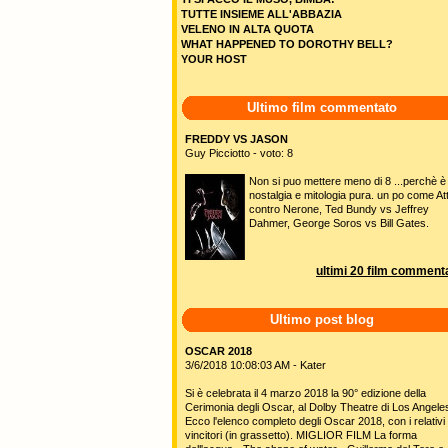
TUTTE INSIEME ALL'ABBAZIA
VELENO IN ALTA QUOTA
WHAT HAPPENED TO DOROTHY BELL?
YOUR HOST
Ultimo film commentato
FREDDY VS JASON
Guy Picciotto - voto: 8
Non si puo mettere meno di 8 ...perchè è
nostalgia e mitologia pura. un po come Att
contro Nerone, Ted Bundy vs Jeffrey
Dahmer, George Soros vs Bill Gates.
ultimi 20 film commenta
Ultimo post blog
OSCAR 2018
3/6/2018 10:08:03 AM - Kater
Si è celebrata il 4 marzo 2018 la 90° edizione della
Cerimonia degli Oscar, al Dolby Theatre di Los Angele
Ecco l'elenco completo degli Oscar 2018, con i relativi
vincitori (in grassetto). MIGLIOR FILM La forma