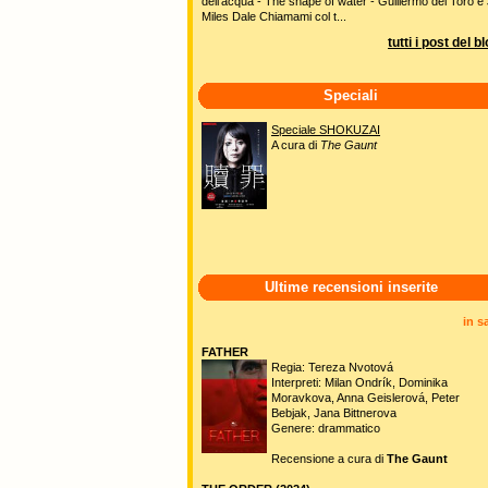
dell'acqua - The shape of water - Guillermo del Toro e 
Miles Dale Chiamami col t...
tutti i post del b
Speciali
Speciale SHOKUZAI
A cura di
The Gaunt
Ultime recensioni inserite
in s
FATHER
Regia: Tereza Nvotová
Interpreti: Milan Ondrík, Dominika
Moravkova, Anna Geislerová, Peter
Bebjak, Jana Bittnerova
Genere: drammatico
Recensione a cura di
The Gaunt