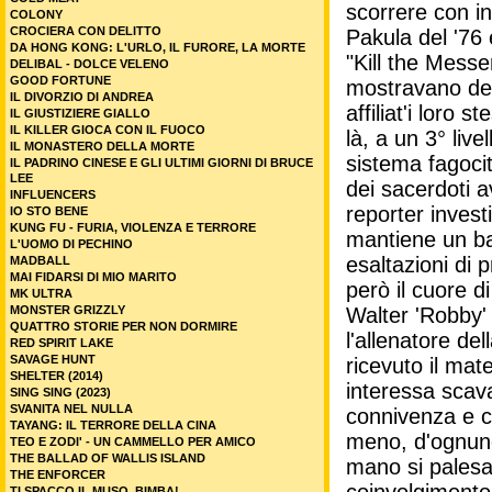
scorrere con inc
COLONY
CROCIERA CON DELITTO
Pakula del '76 
DA HONG KONG: L'URLO, IL FURORE, LA MORTE
"Kill the Mess
DELIBAL - DOLCE VELENO
GOOD FORTUNE
mostravano dei
IL DIVORZIO DI ANDREA
affiliat'i loro 
IL GIUSTIZIERE GIALLO
IL KILLER GIOCA CON IL FUOCO
là, a un 3° liv
IL MONASTERO DELLA MORTE
sistema fagoci
IL PADRINO CINESE E GLI ULTIMI GIORNI DI BRUCE
LEE
dei sacerdoti a
INFLUENCERS
reporter invest
IO STO BENE
KUNG FU - FURIA, VIOLENZA E TERRORE
mantiene un bas
L'UOMO DI PECHINO
esaltazioni di 
MADBALL
MAI FIDARSI DI MIO MARITO
però il cuore di
MK ULTRA
MONSTER GRIZZLY
Walter 'Robby' 
QUATTRO STORIE PER NON DORMIRE
l'allenatore d
RED SPIRIT LAKE
SAVAGE HUNT
ricevuto il mate
SHELTER (2014)
interessa scavar
SING SING (2023)
SVANITA NEL NULLA
connivenza e c
TAYANG: IL TERRORE DELLA CINA
meno, d'ognuno
TEO E ZODI' - UN CAMMELLO PER AMICO
THE BALLAD OF WALLIS ISLAND
mano si palesa 
THE ENFORCER
TI SPACCO IL MUSO, BIMBA!