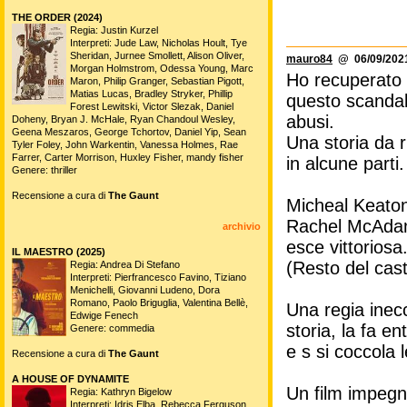
THE ORDER (2024)
Regia: Justin Kurzel
Interpreti: Jude Law, Nicholas Hoult, Tye
Sheridan, Jurnee Smollett, Alison Oliver,
mauro84
@ 06/09/2021
Morgan Holmstrom, Odessa Young, Marc
Ho recuperato 
Maron, Philip Granger, Sebastian Pigott,
Matias Lucas, Bradley Stryker, Phillip
questo scandal
Forest Lewitski, Victor Slezak, Daniel
abusi.
Doheny, Bryan J. McHale, Ryan Chandoul Wesley,
Geena Meszaros, George Tchortov, Daniel Yip, Sean
Una storia da r
Tyler Foley, John Warkentin, Vanessa Holmes, Rae
Farrer, Carter Morrison, Huxley Fisher, mandy fisher
in alcune parti.
Genere: thriller
Recensione a cura di
The Gaunt
Micheal Keaton 
Rachel McAdams
archivio
esce vittoriosa
IL MAESTRO (2025)
(Resto del cast
Regia: Andrea Di Stefano
Interpreti: Pierfrancesco Favino, Tiziano
Menichelli, Giovanni Ludeno, Dora
Romano, Paolo Briguglia, Valentina Bellè,
Una regia inec
Edwige Fenech
storia, la fa en
Genere: commedia
e s si coccola 
Recensione a cura di
The Gaunt
A HOUSE OF DYNAMITE
Un film impegna
Regia: Kathryn Bigelow
Interpreti: Idris Elba, Rebecca Ferguson,