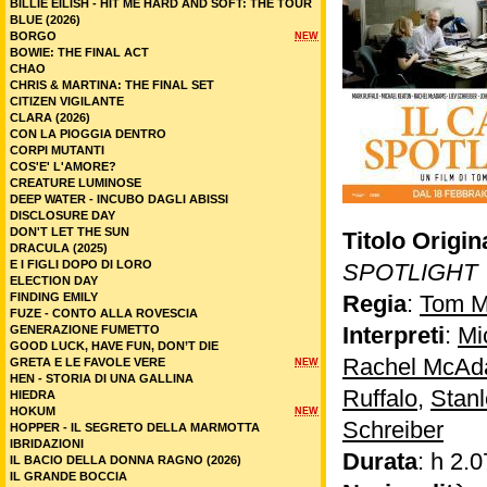
BILLIE EILISH - HIT ME HARD AND SOFT: THE TOUR
BLUE (2026)
BORGO
NEW
BOWIE: THE FINAL ACT
CHAO
CHRIS & MARTINA: THE FINAL SET
CITIZEN VIGILANTE
CLARA (2026)
CON LA PIOGGIA DENTRO
CORPI MUTANTI
COS'E' L'AMORE?
CREATURE LUMINOSE
DEEP WATER - INCUBO DAGLI ABISSI
DISCLOSURE DAY
DON'T LET THE SUN
Titolo Origin
DRACULA (2025)
E I FIGLI DOPO DI LORO
SPOTLIGHT
ELECTION DAY
FINDING EMILY
Regia
:
Tom M
FUZE - CONTO ALLA ROVESCIA
Interpreti
:
Mi
GENERAZIONE FUMETTO
GOOD LUCK, HAVE FUN, DON’T DIE
Rachel McA
GRETA E LE FAVOLE VERE
NEW
HEN - STORIA DI UNA GALLINA
Ruffalo
,
Stanl
HIEDRA
HOKUM
NEW
Schreiber
HOPPER - IL SEGRETO DELLA MARMOTTA
IBRIDAZIONI
Durata
: h 2.0
IL BACIO DELLA DONNA RAGNO (2026)
IL GRANDE BOCCIA