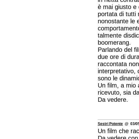
è mai giusto e
portata di tutt
nonostante le e
comportamento 
talmente disdic
boomerang.
Parlando del fi
due ore di dura
raccontata non 
interpretativo,
sono le dinami
Un film, a mio 
ricevuto, sia da
Da vedere.
Sestri Potente
@ 03/05
Un film che ra
Da vedere con 