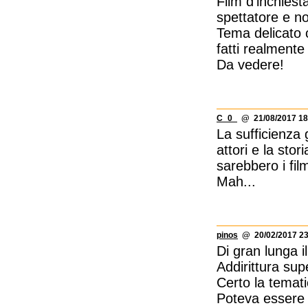
Film d'inchiest
spettatore e no
Tema delicato c
fatti realmente
Da vedere!
C_0_
@ 21/08/2017 18
La sufficienza 
attori e la sto
sarebbero i fi
Mah...
pinos
@ 20/02/2017 23
Di gran lunga i
Addirittura sup
Certo la temati
Poteva essere 