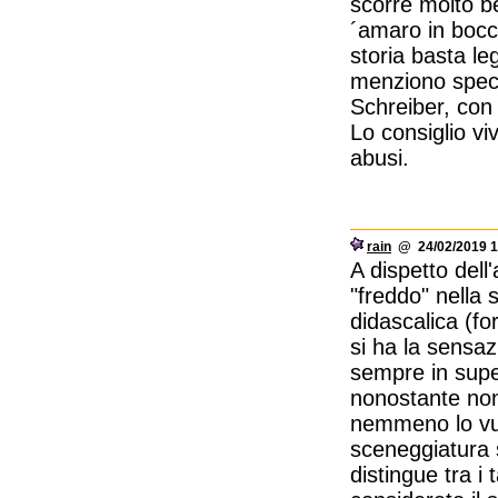
scorre molto be
´amaro in bocca,
storia basta leg
menziono speci
Schreiber, con 
Lo consiglio v
abusi.
rain
@ 24/02/2019 1
A dispetto dell
"freddo" nella 
didascalica (f
si ha la sensa
sempre in supe
nonostante non 
nemmeno lo vuo
sceneggiatura 
distingue tra i 