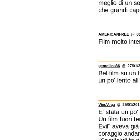
meglio di un son
che grandi cap
AMERICANFREE
@ 01/
Film molto int
gemellino86
@ 27/01/2
Bel film su un f
un po' lento all
VincVega
@ 25/01/2017
E' stata un po'
Un film fuori 
Evil" aveva già
coraggio andan