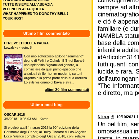
coinvolgimento 
TUTTE INSIEME ALL'ABBAZIA
sempre ad altre
VELENO IN ALTA QUOTA
cinematografico 
WHAT HAPPENED TO DOROTHY BELL?
YOUR HOST
e ciò è appena 
familiare (e d
Ultimo film commentato
NAMBLA statuni
base della comp
I TRE VOLTI DELLA PAURA
kowalsky - voto: 8
infantil'e adul
idArticolo=314
Con uno scherzoso epilogo "sommario"
degno di Fellini o Ophuls, il film di Bava è
tutti quanti con
uno splendido Bignami del genere, a
cominciare da quel primo episodio che
lucida e rara. 
anticipa i thriller horror moderni, su tutti
dell'autoingan
Argento e la prima parte della sua carriera.
Lo stile visionario di Bava è stra...
"The Informant
ultimi 20 film commentati
e diretto, ma p
Ultimo post blog
OSCAR 2018
Niko.g
@ 10/10/2021 1
3/6/2018 10:08:03 AM - Kater
Un bel film, se
Si è celebrata il 4 marzo 2018 la 90° edizione della
omosessuali infi
Cerimonia degli Oscar, al Dolby Theatre di Los Angeles.
Ecco l'elenco completo degli Oscar 2018, con i relativi
tratta, in quan