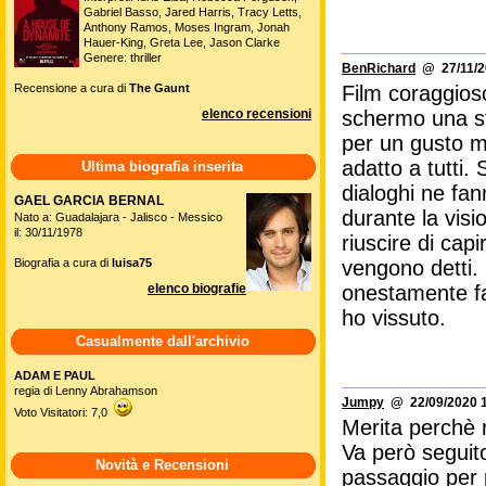
Gabriel Basso, Jared Harris, Tracy Letts,
Anthony Ramos, Moses Ingram, Jonah
Hauer-King, Greta Lee, Jason Clarke
Genere: thriller
BenRichard
@ 27/11/2
Recensione a cura di
The Gaunt
Film coraggioso
elenco recensioni
schermo una st
per un gusto mi
adatto a tutti.
Ultima biografia inserita
dialoghi ne fan
GAEL GARCIA BERNAL
durante la vis
Nato a: Guadalajara - Jalisco - Messico
il: 30/11/1978
riuscire di capi
Biografia a cura di
luisa75
vengono detti.
elenco biografie
onestamente fat
ho vissuto.
Casualmente dall'archivio
ADAM E PAUL
regia di Lenny Abrahamson
Jumpy
@ 22/09/2020 1
Voto Visitatori: 7,0
Merita perchè r
Va però seguit
Novità e Recensioni
passaggio per pe