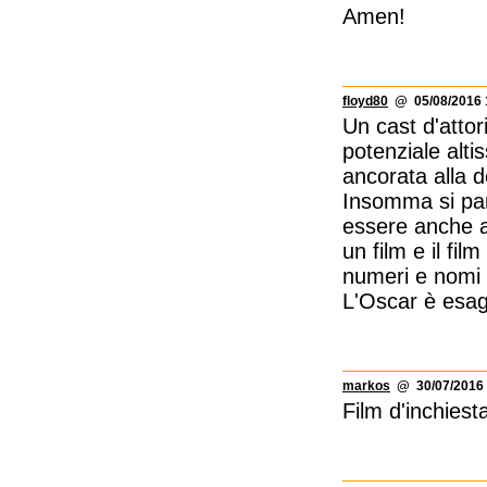
Amen!
floyd80
@ 05/08/2016 
Un cast d'atto
potenziale alti
ancorata alla d
Insomma si parl
essere anche a
un film e il fil
numeri e nomi a
L'Oscar è esag
markos
@ 30/07/2016 
Film d'inchies