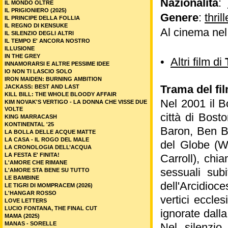
Nazionalità
:
IL MONDO OLTRE
IL PRIGIONIERO (2025)
Genere
:
thrill
IL PRINCIPE DELLA FOLLIA
IL REGNO DI KENSUKE
Al cinema ne
IL SILENZIO DEGLI ALTRI
IL TEMPO E' ANCORA NOSTRO
ILLUSIONE
IN THE GREY
•
Altri film di
INNAMORARSI E ALTRE PESSIME IDEE
IO NON TI LASCIO SOLO
IRON MAIDEN: BURNING AMBITION
Trama del fil
JACKASS: BEST AND LAST
KILL BILL: THE WHOLE BLOODY AFFAIR
Nel 2001 il B
KIM NOVAK'S VERTIGO - LA DONNA CHE VISSE DUE
VOLTE
città di Bost
KING MARRACASH
KONTINENTAL '25
Baron, Ben Br
LA BOLLA DELLE ACQUE MATTE
LA CASA - IL ROGO DEL MALE
del Globe (W
LA CRONOLOGIA DELL’ACQUA
LA FESTA E' FINITA!
Carroll), chia
L'AMORE CHE RIMANE
sessuali subi
L'AMORE STA BENE SU TUTTO
LE BAMBINE
dell'Arcidioc
LE TIGRI DI MOMPRACEM (2026)
L'HANGAR ROSSO
vertici eccle
LOVE LETTERS
LUCIO FONTANA, THE FINAL CUT
ignorate dalla
MAMA (2025)
MANAS - SORELLE
Nel silenzio