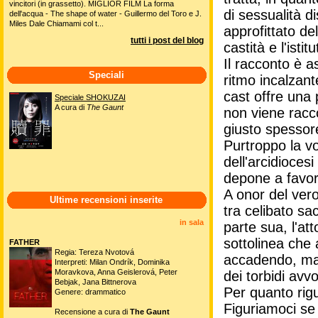
vincitori (in grassetto). MIGLIOR FILM La forma
di sessualità 
dell'acqua - The shape of water - Guillermo del Toro e J.
Miles Dale Chiamami col t...
approfittato de
tutti i post del blog
castità e l'isti
Il racconto è a
Speciali
ritmo incalzant
cast offre una p
Speciale SHOKUZAI
A cura di
The Gaunt
non viene racco
giusto spessor
Purtroppo la vo
dell'arcidioce
depone a favor
A onor del vero
Ultime recensioni inserite
tra celibato sa
in sala
parte sua, l'at
sottolinea che
FATHER
Regia: Tereza Nvotová
accadendo, ma a
Interpreti: Milan Ondrík, Dominika
Moravkova, Anna Geislerová, Peter
dei torbidi avvo
Bebjak, Jana Bittnerova
Per quanto rigu
Genere: drammatico
Figuriamoci se 
Recensione a cura di
The Gaunt