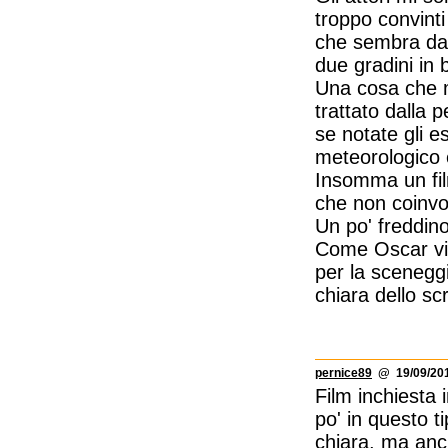
troppo convinti
che sembra dav
due gradini in 
Una cosa che mi
trattato dalla p
se notate gli e
meteorologico 
Insomma un fil
che non coinvo
Un po' freddin
Come Oscar vin
per la sceneggi
chiara dello scr
pernice89
@ 19/09/201
Film inchiesta
po' in questo t
chiara, ma anch