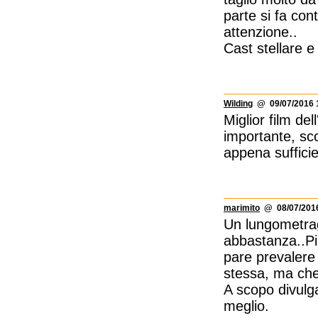
parte si fa con
attenzione..
Cast stellare e
Wilding
@ 09/07/2016 
Miglior film de
importante, sco
appena suffici
marimito
@ 08/07/2016
Un lungometrag
abbastanza..Piu
pare prevalere s
stessa, ma che
A scopo divulg
meglio.