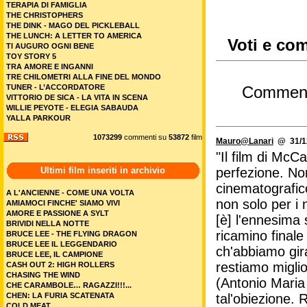
TERAPIA DI FAMIGLIA
THE CHRISTOPHERS
THE DINK - MAGO DEL PICKLEBALL
THE LUNCH: A LETTER TO AMERICA
Voti e com
TI AUGURO OGNI BENE
TOY STORY 5
TRA AMORE E INGANNI
TRE CHILOMETRI ALLA FINE DEL MONDO
TUNER - L’ACCORDATORE
Commen
VITTORIO DE SICA - LA VITA IN SCENA
WILLIE PEYOTE - ELEGIA SABAUDA
YALLA PARKOUR
1073299
commenti su
53872
film
Mauro@Lanari
@ 31/12
"Il film di Mc
Ultimi film inseriti in archivio
perfezione. Non
cinematografico
A L'ANCIENNE - COME UNA VOLTA
non solo per i 
AMIAMOCI FINCHE' SIAMO VIVI
AMORE E PASSIONE A SYLT
[è] l'ennesima 
BRIVIDI NELLA NOTTE
ricamino finale
BRUCE LEE - THE FLYING DRAGON
BRUCE LEE IL LEGGENDARIO
ch'abbiamo gir
BRUCE LEE, IL CAMPIONE
restiamo miglio
CASH OUT 2: HIGH ROLLERS
CHASING THE WIND
(Antonio Maria 
CHE CARAMBOLE… RAGAZZI!!!...
CHEN: LA FURIA SCATENATA
tal'obiezione. 
COLD MEAT