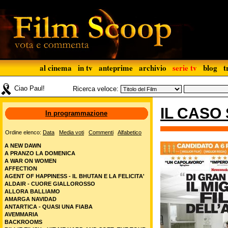
al cinema
in tv
anteprime
archivio
serie tv
blog
t
Ciao Paul!
Ricerca veloce:
IL CASO
In programmazione
Ordine elenco:
Data
Media voti
Commenti
Alfabetico
A NEW DAWN
A PRANZO LA DOMENICA
A WAR ON WOMEN
AFFECTION
AGENT OF HAPPINESS - IL BHUTAN E LA FELICITA'
ALDAIR - CUORE GIALLOROSSO
ALLORA BALLIAMO
AMARGA NAVIDAD
ANTARTICA - QUASI UNA FIABA
AVEMMARIA
BACKROOMS