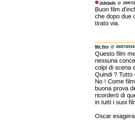
Jellybelly
@ 28/07/2
Buon film d'inc
che dopo due or
tirato via.
Mic Hey
@ 26/07/2016 
Questo film met
nessuna conces
colpi di scena e
Quindi ? Tutto 
No ! Come film 
buona prova de
ricorderò di qu
in tutti i suoi 
Oscar esagerat