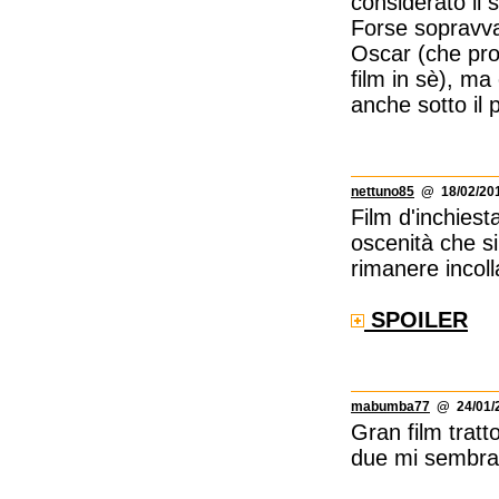
considerato il 
Forse sopravva
Oscar (che prob
film in sè), ma
anche sotto il p
nettuno85
@ 18/02/201
Film d'inchies
oscenità che s
rimanere incol
SPOILER
mabumba77
@ 24/01/2
Gran film tratt
due mi sembra