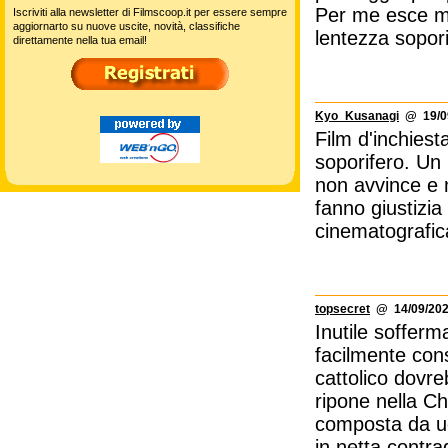
Per me esce mol
Iscriviti alla newsletter di Filmscoop.it per essere sempre
aggiornarto su nuove uscite, novità, classifiche
lentezza sopori
direttamente nella tua email!
Kyo_Kusanagi
@ 19/09
Film d'inchies
soporifero. Un
non avvince e n
fanno giustizia 
cinematografic
topsecret
@ 14/09/202
Inutile sofferm
facilmente cons
cattolico dovre
ripone nella Ch
composta da uo
in netta contra