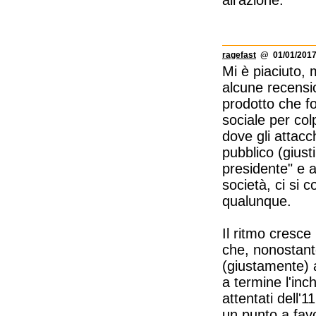
all'azione.
ragefast
@ 01/01/2017
Mi è piaciuto,
alcune recensio
prodotto che f
sociale per col
dove gli attacc
pubblico (giusti
presidente" e al
società, ci si 
qualunque.
Il ritmo cresce
che, nonostante
(giustamente) 
a termine l'inc
attentati dell'
un punto a favo