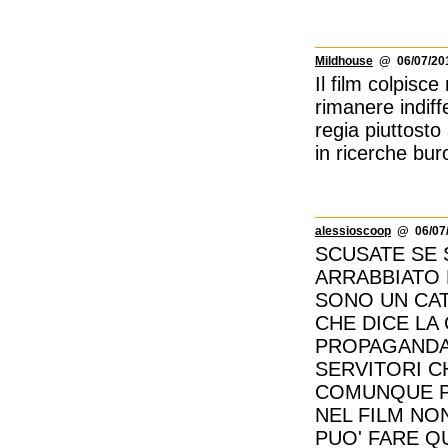
Mildhouse
@ 06/07/201
Il film colpisce
rimanere indiff
regia piuttosto
in ricerche bur
alessioscoop
@ 06/07/
SCUSATE SE 
ARRABBIATO 
SONO UN CAT
CHE DICE LA
PROPAGANDA 
SERVITORI C
COMUNQUE PE
NEL FILM NO
PUO' FARE 