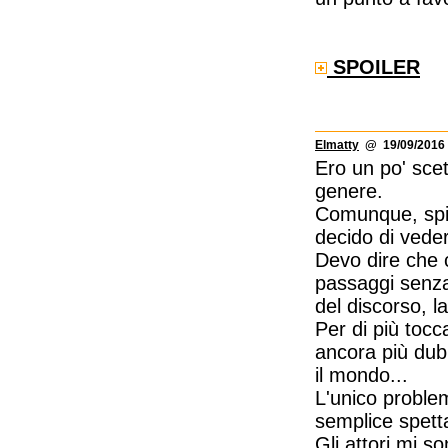
SPOILER
Elmatty
@ 19/09/2016 
Ero un po' scet
genere.
Comunque, spint
decido di veder
Devo dire che c
passaggi senza 
del discorso, l
Per di più tocc
ancora più dubi
il mondo...
L'unico problem
semplice spetta
Gli attori mi s