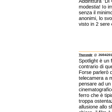
Addirittura "
modestia! Io in
senza il minimo
anonimi, lo svo
visto in 2 sere 
Thorondir
@ 26/04/201
Spotlight è un 
contrario di qu
Forse parlerò d
telecamera a 
pensare ad un
cinematografico.
ferro che è ti
troppa ostenta
allusione allo 