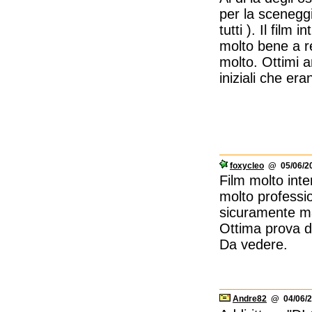
per la sceneggi
tutti ). Il film 
molto bene a r
molto. Ottimi 
iniziali che e
foxycleo
@ 05/06/20
Film molto inte
molto professi
sicuramente ma
Ottima prova d
Da vedere.
Andre82
@ 04/06/2