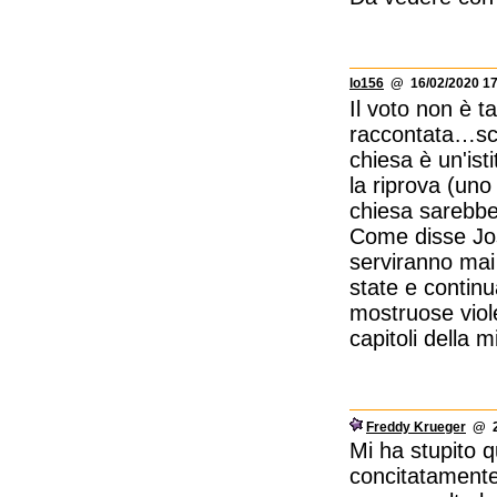
lo156
@ 16/02/2020 17
Il voto non è t
raccontata…sco
chiesa è un'ist
la riprova (un
chiesa sarebbe
Come disse Jos
serviranno mai 
state e continu
mostruose viole
capitoli della 
Freddy Krueger
@ 20
Mi ha stupito 
concitatamente