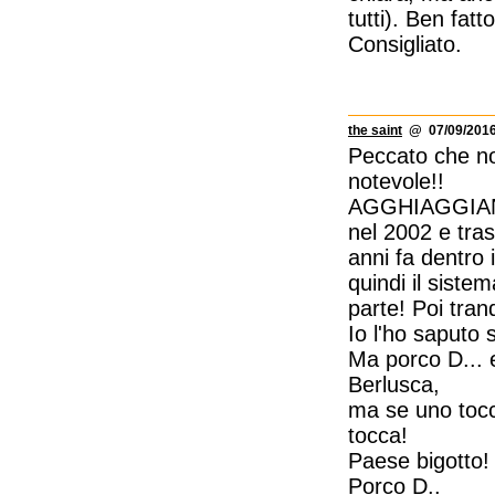
tutti). Ben fatt
Consigliato.
the saint
@ 07/09/2016
Peccato che no
notevole!!
AGGHIAGGIANTE
nel 2002 e tras
anni fa dentro 
quindi il siste
parte! Poi tran
Io l'ho saputo 
Ma porco D... e
Berlusca,
ma se uno tocc
tocca!
Paese bigotto!
Porco D..