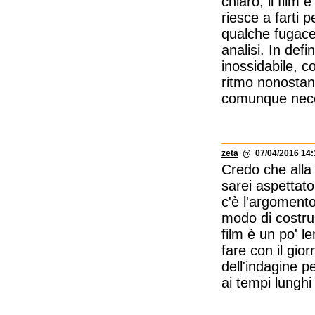
chiaro, il fil
riesce a farti 
qualche fugace 
analisi. In def
inossidabile, co
ritmo nonostant
comunque neces
zeta
@ 07/04/2016 14:
Credo che alla
sarei aspettato
c'è l'argomento 
modo di costrui
film è un po' l
fare con il gio
dell'indagine pe
ai tempi lunghi 