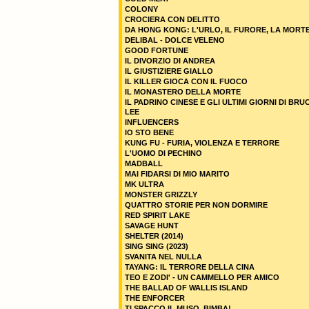
COLONY
CROCIERA CON DELITTO
DA HONG KONG: L'URLO, IL FURORE, LA MORT
DELIBAL - DOLCE VELENO
GOOD FORTUNE
IL DIVORZIO DI ANDREA
IL GIUSTIZIERE GIALLO
IL KILLER GIOCA CON IL FUOCO
IL MONASTERO DELLA MORTE
IL PADRINO CINESE E GLI ULTIMI GIORNI DI BRU
LEE
INFLUENCERS
IO STO BENE
KUNG FU - FURIA, VIOLENZA E TERRORE
L'UOMO DI PECHINO
MADBALL
MAI FIDARSI DI MIO MARITO
MK ULTRA
MONSTER GRIZZLY
QUATTRO STORIE PER NON DORMIRE
RED SPIRIT LAKE
SAVAGE HUNT
SHELTER (2014)
SING SING (2023)
SVANITA NEL NULLA
TAYANG: IL TERRORE DELLA CINA
TEO E ZODI' - UN CAMMELLO PER AMICO
THE BALLAD OF WALLIS ISLAND
THE ENFORCER
TI SPACCO IL MUSO, BIMBA!