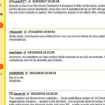
LorixTV™
@ 31/03/2017 19:36:38
J.
Questo si che è un film horror Natalizio! Il Krampus è fatto molto bene, ambien
anche alcune scene divertenti, cosa che non ti aspetteresti da un film del gen
ma poi sono riuscito a capirlo. Nel complesso questo è un ottimo film, consig
log
+Russell+
@ 27/12/2016 10:04:51
Molto bello. Una favola nera (Attenzione: non un horror) intrisa di aria nata
meravigliosa.
marfsime
@ 24/12/2016 22:21:55
Insomma..mi aspettavo un lato comico della vicenda un po più accentuato. Q
complesso non mi ha divertito più di tanto.
SANDROO
@ 19/12/2016 23:58:32
ala
Ma sì ci sta.
Originale
Jason XI
@ 16/12/2016 10:22:22
Tra i migliori sul filone horror natalizio..... forse addirittura meglio di "A C
leggendaria creatura.... questo è più bizzarro.. con la giusta dose di ironia, 
tutto artigianale che rimanda molto agli anni '80... scelta quanto mai felice p