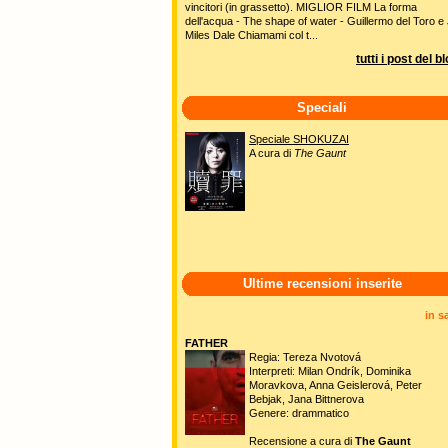
vincitori (in grassetto). MIGLIOR FILM La forma
dell'acqua - The shape of water - Guillermo del Toro e 
Miles Dale Chiamami col t...
tutti i post del b
Speciali
Speciale SHOKUZAI
A cura di
The Gaunt
Ultime recensioni inserite
in s
FATHER
Regia: Tereza Nvotová
Interpreti: Milan Ondrík, Dominika
Moravkova, Anna Geislerová, Peter
Bebjak, Jana Bittnerova
Genere: drammatico
Recensione a cura di
The Gaunt