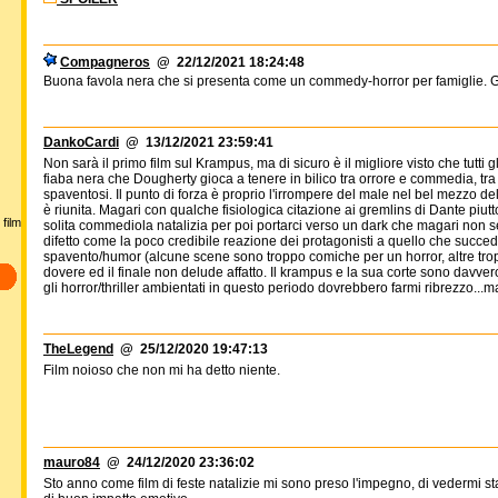
Compagneros
@ 22/12/2021 18:24:48
Buona favola nera che si presenta come un commedy-horror per famiglie. G
DankoCardi
@ 13/12/2021 23:59:41
Non sarà il primo film sul Krampus, ma di sicuro è il migliore visto che tutti g
fiaba nera che Dougherty gioca a tenere in bilico tra orrore e commedia, tra
spaventosi. Il punto di forza è proprio l'irrompere del male nel bel mezzo del
è riunita. Magari con qualche fisiologica citazione ai gremlins di Dante piut
film
solita commediola natalizia per poi portarci verso un dark che magari non
difetto come la poco credibile reazione dei protagonisti a quello che succ
spavento/humor (alcune scene sono troppo comiche per un horror, altre tr
dovere ed il finale non delude affatto. Il krampus e la sua corte sono davve
gli horror/thriller ambientati in questo periodo dovrebbero farmi ribrezzo...m
TheLegend
@ 25/12/2020 19:47:13
Film noioso che non mi ha detto niente.
mauro84
@ 24/12/2020 23:36:02
Sto anno come film di feste natalizie mi sono preso l'impegno, di vedermi s