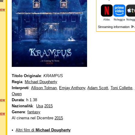
UR
NEW
Streaming information
Titolo Originale
:
KRAMPUS
Regia
:
Michael Dougherty
Interpreti
:
Allison Tolman
,
Emjay Anthony
,
Adam Scott
,
Toni Collette
,
Owen
Durata
: h 1.38
NEW
Nazionalità
:
Usa
2015
Genere
:
fantasy
NEW
Al cinema nel Dicembre
2015
•
Altri film di
Michael Dougherty