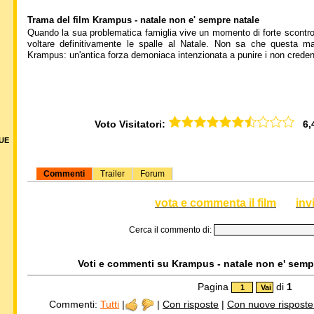
Trama del film Krampus - natale non e' sempre natale
Quando la sua problematica famiglia vive un momento di forte scontro
voltare definitivamente le spalle al Natale. Non sa che questa man
Krampus: un'antica forza demoniaca intenzionata a punire i non creden
Voto Visitatori:
6,45
DUE
Commenti
Trailer
Forum
vota e commenta il film
inv
Cerca il commento di:
Voti e commenti su Krampus - natale non e' sempre
Pagina
di
1
Commenti:
Tutti
|
|
Con risposte
|
Con nuove risposte d