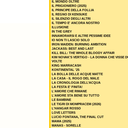
IL MONDO OLTRE
IL PRIGIONIERO (2025)
IL PRINCIPE DELLA FOLLIA
IL REGNO DI KENSUKE
IL SILENZIO DEGLI ALTRI
IL TEMPO E' ANCORA NOSTRO
ILLUSIONE
IN THE GREY
INNAMORARSI E ALTRE PESSIME IDEE
IO NON TI LASCIO SOLO
IRON MAIDEN: BURNING AMBITION
JACKASS: BEST AND LAST
KILL BILL: THE WHOLE BLOODY AFFAIR
KIM NOVAK'S VERTIGO - LA DONNA CHE VISSE 
VOLTE
KING MARRACASH
KONTINENTAL '25
LA BOLLA DELLE ACQUE MATTE
LA CASA - IL ROGO DEL MALE
LA CRONOLOGIA DELL’ACQUA
LA FESTA E' FINITA!
L'AMORE CHE RIMANE
L'AMORE STA BENE SU TUTTO
LE BAMBINE
LE TIGRI DI MOMPRACEM (2026)
L'HANGAR ROSSO
LOVE LETTERS
LUCIO FONTANA, THE FINAL CUT
MAMA (2025)
MANAS - SORELLE