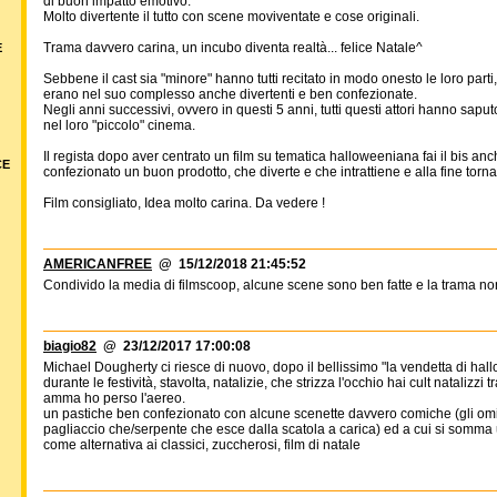
di buon impatto emotivo.
Molto divertente il tutto con scene moviventate e cose originali.
Trama davvero carina, un incubo diventa realtà... felice Natale^
E
Sebbene il cast sia "minore" hanno tutti recitato in modo onesto le loro parti,
erano nel suo complesso anche divertenti e ben confezionate.
Negli anni successivi, ovvero in questi 5 anni, tutti questi attori hanno saput
nel loro "piccolo" cinema.
Il regista dopo aver centrato un film su tematica halloweeniana fai il bis anch
CE
confezionato un buon prodotto, che diverte e che intrattiene e alla fine torna i
Film consigliato, Idea molto carina. Da vedere !
AMERICANFREE
@ 15/12/2018 21:45:52
Condivido la media di filmscoop, alcune scene sono ben fatte e la trama non e
biagio82
@ 23/12/2017 17:00:08
Michael Dougherty ci riesce di nuovo, dopo il bellissimo "la vendetta di hal
durante le festività, stavolta, natalizie, che strizza l'occhio hai cult natalizzi 
amma ho perso l'aereo.
un pastiche ben confezionato con alcune scenette davvero comiche (gli omini 
pagliaccio che/serpente che esce dalla scatola a carica) ed a cui si somma 
come alternativa ai classici, zuccherosi, film di natale