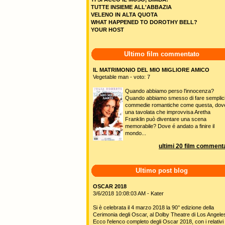
TUTTE INSIEME ALL'ABBAZIA
VELENO IN ALTA QUOTA
WHAT HAPPENED TO DOROTHY BELL?
YOUR HOST
Ultimo film commentato
IL MATRIMONIO DEL MIO MIGLIORE AMICO
Vegetable man - voto: 7
Quando abbiamo perso l'innocenza?
Quando abbiamo smesso di fare semplic
commedie romantiche come questa, dov
una tavolata che improvvisa Aretha
Franklin può diventare una scena
memorabile? Dove é andato a finire il
mondo...
ultimi 20 film commenta
Ultimo post blog
OSCAR 2018
3/6/2018 10:08:03 AM - Kater
Si è celebrata il 4 marzo 2018 la 90° edizione della
Cerimonia degli Oscar, al Dolby Theatre di Los Angele
Ecco l'elenco completo degli Oscar 2018, con i relativi