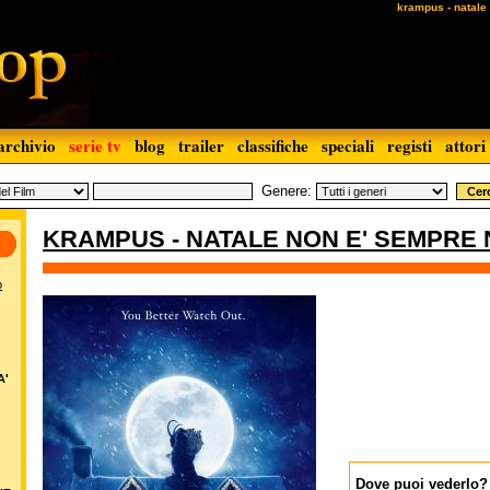
krampus - natale
archivio
serie tv
blog
trailer
classifiche
speciali
registi
attori
Genere:
KRAMPUS - NATALE NON E' SEMPRE 
o
A'
Dove puoi vederlo?