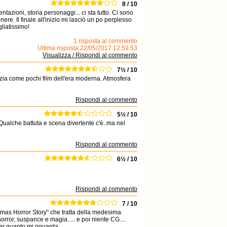
8 / 10
tazioni, storia personaggi... ci sta tutto. Ci sono
ere. Il finale all'inizio mi lasciò un po perplesso
liatissimo!
1 risposta al commento
Ultima risposta 22/05/2017 12.59.53
Visualizza / Rispondi al commento
7½ / 10
lizia come pochi film dell'era moderna. Atmosfera
Rispondi al commento
5½ / 10
ualche battuta e scena divertente c'è..ma nel
Rispondi al commento
6½ / 10
Rispondi al commento
7 / 10
hristmas Horror Story" che tratta della medesima
horror, suspance e magia..... e poi niente CG....
er quanto mi riguarda......