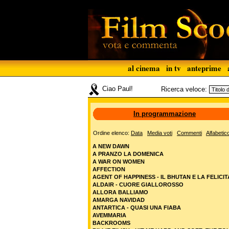
al cinema
in tv
anteprime
Ciao Paul!
Ricerca veloce:
In programmazione
Ordine elenco:
Data
Media voti
Commenti
Alfabetic
A NEW DAWN
A PRANZO LA DOMENICA
A WAR ON WOMEN
AFFECTION
AGENT OF HAPPINESS - IL BHUTAN E LA FELICIT
ALDAIR - CUORE GIALLOROSSO
ALLORA BALLIAMO
AMARGA NAVIDAD
ANTARTICA - QUASI UNA FIABA
AVEMMARIA
BACKROOMS