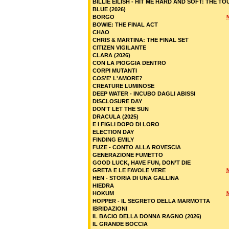
BILLIE EILISH - HIT ME HARD AND SOFT: THE TO
BLUE (2026)
BORGO
BOWIE: THE FINAL ACT
CHAO
CHRIS & MARTINA: THE FINAL SET
CITIZEN VIGILANTE
CLARA (2026)
CON LA PIOGGIA DENTRO
CORPI MUTANTI
COS'E' L'AMORE?
CREATURE LUMINOSE
DEEP WATER - INCUBO DAGLI ABISSI
DISCLOSURE DAY
DON'T LET THE SUN
DRACULA (2025)
E I FIGLI DOPO DI LORO
ELECTION DAY
FINDING EMILY
FUZE - CONTO ALLA ROVESCIA
GENERAZIONE FUMETTO
GOOD LUCK, HAVE FUN, DON’T DIE
GRETA E LE FAVOLE VERE
HEN - STORIA DI UNA GALLINA
HIEDRA
HOKUM
HOPPER - IL SEGRETO DELLA MARMOTTA
IBRIDAZIONI
IL BACIO DELLA DONNA RAGNO (2026)
IL GRANDE BOCCIA