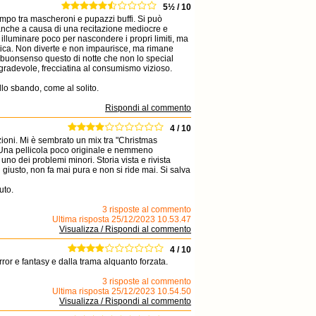
5½ / 10
tampo tra mascheroni e pupazzi buffi. Si può
 anche a causa di una recitazione mediocre e
illuminare poco per nascondere i propri limiti, ma
tica. Non diverte e non impaurisce, ma rimane
buonsenso questo di notte che non lo special
gradevole, frecciatina al consumismo vizioso.
lo sbando, come al solito.
Rispondi al commento
4 / 10
ioni. Mi è sembrato un mix tra "Christmas
o. Una pellicola poco originale e nemmeno
no dei problemi minori. Storia vista e rivista
h giusto, non fa mai pura e non si ride mai. Si salva
uto.
3 risposte al commento
Ultima risposta 25/12/2023 10.53.47
Visualizza / Rispondi al commento
4 / 10
ror e fantasy e dalla trama alquanto forzata.
3 risposte al commento
Ultima risposta 25/12/2023 10.54.50
Visualizza / Rispondi al commento