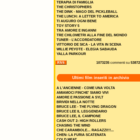
TERAPIA DI FAMIGLIA
THE CHRISTOPHERS
THE DINK - MAGO DEL PICKLEBALL
THE LUNCH: A LETTER TO AMERICA
TI AUGURO OGNI BENE
TOY STORY 5
TRA AMORE E INGANNI
TRE CHILOMETRI ALLA FINE DEL MONDO
TUNER - L’ACCORDATORE
VITTORIO DE SICA - LA VITA IN SCENA
WILLIE PEYOTE - ELEGIA SABAUDA
YALLA PARKOUR
1073235
commenti su
53872
Ultimi film inseriti in archivio
A L'ANCIENNE - COME UNA VOLTA
AMIAMOCI FINCHE' SIAMO VIVI
AMORE E PASSIONE A SYLT
BRIVIDI NELLA NOTTE
BRUCE LEE - THE FLYING DRAGON
BRUCE LEE IL LEGGENDARIO
BRUCE LEE, IL CAMPIONE
CASH OUT 2: HIGH ROLLERS
CHASING THE WIND
CHE CARAMBOLE… RAGAZZI!!!...
CHEN: LA FURIA SCATENATA
COLD MEAT