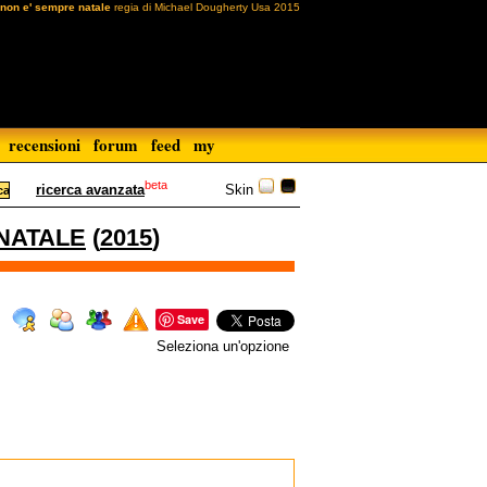
 non e' sempre natale
regia di Michael Dougherty Usa 2015
recensioni
forum
feed
my
beta
Skin
ricerca avanzata
NATALE
(
2015
)
Save
Seleziona un'opzione