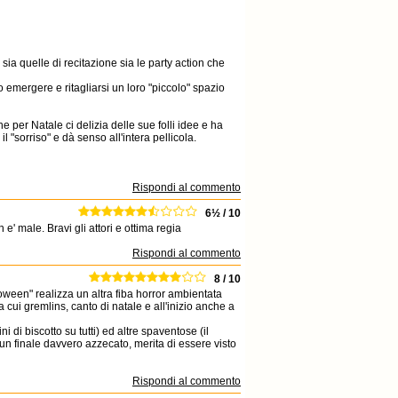
 sia quelle di recitazione sia le party action che
o emergere e ritagliarsi un loro "piccolo" spazio
e per Natale ci delizia delle sue folli idee e ha
l "sorriso" e dà senso all'intera pellicola.
Rispondi al commento
6½ / 10
' male. Bravi gli attori e ottima regia
Rispondi al commento
8 / 10
loween" realizza un altra fiba horror ambientata
tra cui gremlins, canto di natale e all'inizio anche a
di biscotto su tutti) ed altre spaventose (il
un finale davvero azzecato, merita di essere visto
Rispondi al commento