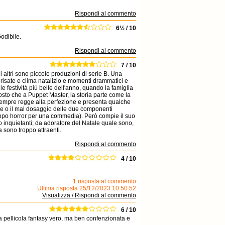
Rispondi al commento
6½ / 10
odibile.
Rispondi al commento
7 / 10
li altri sono piccole produzioni di serie B. Una
 risate e clima natalizio e momenti drammatici e
le festività più belle dell'anno, quando la famiglia
tosto che a Puppet Master, la storia parte come la
 sempre regge alla perfezione e presenta qualche
ede o il mal dosaggio delle due componenti
oppo horror per una commedia). Però compie il suo
ro inquietanti; da adoratore del Natale quale sono,
a sono troppo attraenti.
Rispondi al commento
4 / 10
1 risposta al commento
Ultima risposta 25/12/2023 10.50.52
Visualizza / Rispondi al commento
6 / 10
ta pellicola fantasy vero, ma ben confenzionata e