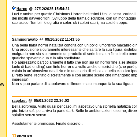
Harpo
@ 27/12/2025 15:54:31
Luci e ombre per questo Christmas Horror: bellissimi i titoli di testa, carino
dei mostri davvero fighi. Sviluppo della trama discutibile, con un montaggio c
scolastico. Terribili fotografia e color: ok i colori scuri, ma così è troppo.
Samusgravato
@ 09/10/2022 11:43:55
Una bella fiaba horror natalizia condita con un po' di umorismo macabro dir
Una produzione sicuramente interessante che sa fare la sua figura, distribui
malgrado non sia sicuramente un prodotto di serie b ma un film diretto ben
qualche spavento qua e la allo spettatore.
Ho apprezzato particolarmente il fatto che non sia un horror fine a se stess
tanto di bad ending) con tinte horror e a volte anche umoristiche (che però
calato in un'atmosfera natalizia e in una sorta di critica a quella classica ip
Diretto bene, recitato discretamente e con alcune scene che rimangono imp
impressa).
Non si può parlare di capolavoro o filmone ma comunque fa la sua figura
VA
ragefast
@ 05/01/2022 23:36:03
Bella sorpresa. Visto quasi per caso, mi aspettavo una storiella natalizia 
più. Inizio soft, poi arriva la parte dark. Belle le ambientazioni esterne, di
splatter senza senso.
Assolutamente promosso. Finale discreto...
SPOILER