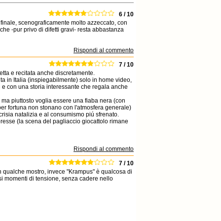
6 / 10
 il finale, scenograficamente molto azzeccato, con
he -pur privo di difetti gravi- resta abbastanza
Rispondi al commento
7 / 10
etta e recitata anche discretamente.
ta in Italia (inspiegabilmente) solo in home video,
e e con una storia interessante che regala anche
o ma piuttosto voglia essere una fiaba nera (con
 per fortuna non stonano con l'atmosfera generale)
ocrisia natalizia e al consumismo piú sfrenato.
resse (la scena del pagliaccio giocattolo rimane
Rispondi al commento
7 / 10
con qualche mostro, invece "Krampus" è qualcosa di
versi momenti di tensione, senza cadere nello