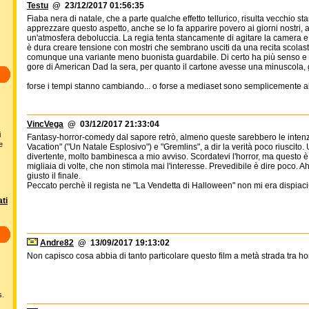
Testu
@ 23/12/2017 01:56:35
Fiaba nera di natale, che a parte qualche effetto tellurico, risulta vecchio s
apprezzare questo aspetto, anche se lo fa apparire povero ai giorni nostri,
un'atmosfera deboluccia. La regia tenta stancamente di agitare la camera e 
è dura creare tensione con mostri che sembrano usciti da una recita scolas
comunque una variante meno buonista guardabile. Di certo ha più senso e 
gore di American Dad la sera, per quanto il cartone avesse una minuscola, 
forse i tempi stanno cambiando... o forse a mediaset sono semplicemente al
VincVega
@ 03/12/2017 21:33:04
i
Fantasy-horror-comedy dal sapore retrò, almeno queste sarebbero le intenz
e
Vacation" ("Un Natale Esplosivo") e "Gremlins", a dir la verità poco riuscit
divertente, molto bambinesca a mio avviso. Scordatevi l'horror, ma questo è u
migliaia di volte, che non stimola mai l'interesse. Prevedibile è dire poco. A
giusto il finale.
Peccato perchè il regista ne "La Vendetta di Halloween" non mi era dispiaci
ti
Andre82
@ 13/09/2017 19:13:02
Non capisco cosa abbia di tanto particolare questo film a metà strada tra hor
s.