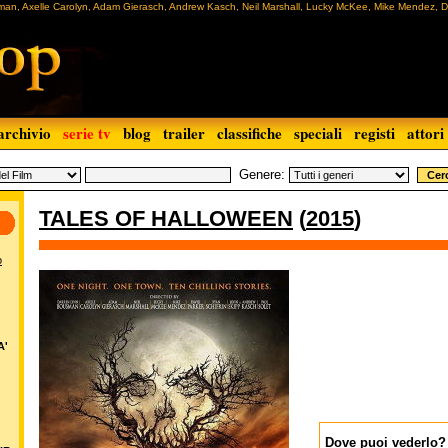
an, Axelle Carolyn, Adam Gierasch, Andrew Kasch, Neil Marshall, Lucky McKee, Mike Mendez, Da
archivio
serie tv
blog
trailer
classifiche
speciali
registi
attori
Genere:
TALES OF HALLOWEEN
(
2015
)
o
A'
Dove puoi vederlo?