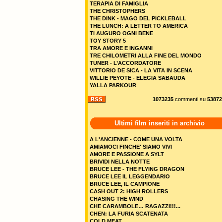
TERAPIA DI FAMIGLIA
THE CHRISTOPHERS
THE DINK - MAGO DEL PICKLEBALL
THE LUNCH: A LETTER TO AMERICA
TI AUGURO OGNI BENE
TOY STORY 5
TRA AMORE E INGANNI
TRE CHILOMETRI ALLA FINE DEL MONDO
TUNER - L’ACCORDATORE
VITTORIO DE SICA - LA VITA IN SCENA
WILLIE PEYOTE - ELEGIA SABAUDA
YALLA PARKOUR
1073235
commenti su
53872
Ultimi film inseriti in archivio
A L'ANCIENNE - COME UNA VOLTA
AMIAMOCI FINCHE' SIAMO VIVI
AMORE E PASSIONE A SYLT
BRIVIDI NELLA NOTTE
BRUCE LEE - THE FLYING DRAGON
BRUCE LEE IL LEGGENDARIO
BRUCE LEE, IL CAMPIONE
CASH OUT 2: HIGH ROLLERS
CHASING THE WIND
CHE CARAMBOLE… RAGAZZI!!!...
CHEN: LA FURIA SCATENATA
COLD MEAT