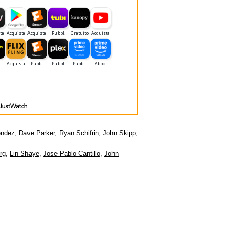
endez
,
Dave Parker
,
Ryan Schifrin
,
John Skipp
,
rg
,
Lin Shaye
,
Jose Pablo Cantillo
,
John