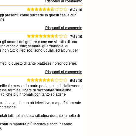
Rispondi al commento
6½ / 10
aggi presenti. come succede in questi casi alcuni
one
Rispondi al commento
7½ / 10
 gli amanti del genere come me si tratta di una
rror vecchio stile; sembra, guardandole, di
 non tutti gli episodi sono uguali, ed alcuni, per
 meglio questo di tante piattezze horror odierne.
Rispondi al commento
6½ / 10
ellicole messe da parte per la notte di Halloween,
 del termine, libere di raccontare storielline
 clichè più rinomati, con tanto splatter e
pretese, anche un pò televisivo, ma perfettamente
ontastorie.
ti tutti nella stessa cittadina durante la notte di
conti in maniera più incisiva e sottolineando
a.