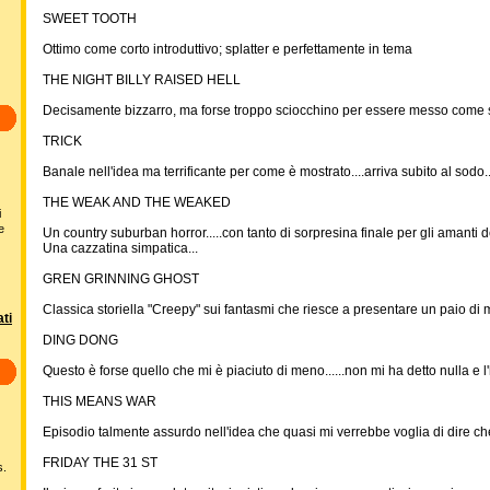
SWEET TOOTH
Ottimo come corto introduttivo; splatter e perfettamente in tema
THE NIGHT BILLY RAISED HELL
Decisamente bizzarro, ma forse troppo sciocchino per essere messo come
TRICK
Banale nell'idea ma terrificante per come è mostrato....arriva subito al sodo..
THE WEAK AND THE WEAKED
i
e
Un country suburban horror.....con tanto di sorpresina finale per gli amanti d
Una cazzatina simpatica...
GREN GRINNING GHOST
Classica storiella "Creepy" sui fantasmi che riesce a presentare un paio di m
ti
DING DONG
Questo è forse quello che mi è piaciuto di meno......non mi ha detto nulla e l'
THIS MEANS WAR
Episodio talmente assurdo nell'idea che quasi mi verrebbe voglia di dire che 
FRIDAY THE 31 ST
s.