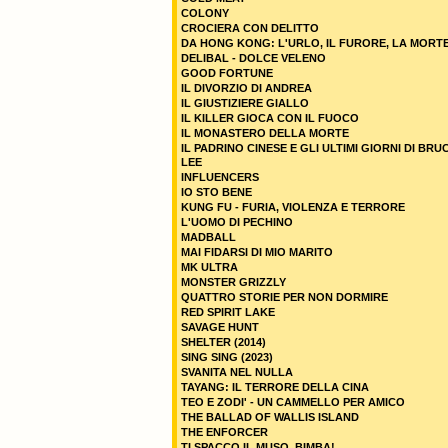
COLONY
CROCIERA CON DELITTO
DA HONG KONG: L'URLO, IL FURORE, LA MORT
DELIBAL - DOLCE VELENO
GOOD FORTUNE
IL DIVORZIO DI ANDREA
IL GIUSTIZIERE GIALLO
IL KILLER GIOCA CON IL FUOCO
IL MONASTERO DELLA MORTE
IL PADRINO CINESE E GLI ULTIMI GIORNI DI BRU
LEE
INFLUENCERS
IO STO BENE
KUNG FU - FURIA, VIOLENZA E TERRORE
L'UOMO DI PECHINO
MADBALL
MAI FIDARSI DI MIO MARITO
MK ULTRA
MONSTER GRIZZLY
QUATTRO STORIE PER NON DORMIRE
RED SPIRIT LAKE
SAVAGE HUNT
SHELTER (2014)
SING SING (2023)
SVANITA NEL NULLA
TAYANG: IL TERRORE DELLA CINA
TEO E ZODI' - UN CAMMELLO PER AMICO
THE BALLAD OF WALLIS ISLAND
THE ENFORCER
TI SPACCO IL MUSO, BIMBA!