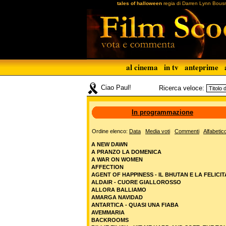
tales of halloween
regia di Darren Lynn Bousm
al cinema
in tv
anteprime
Ciao Paul!
Ricerca veloce:
In programmazione
Ordine elenco:
Data
Media voti
Commenti
Alfabetic
A NEW DAWN
A PRANZO LA DOMENICA
A WAR ON WOMEN
AFFECTION
AGENT OF HAPPINESS - IL BHUTAN E LA FELICIT
ALDAIR - CUORE GIALLOROSSO
ALLORA BALLIAMO
AMARGA NAVIDAD
ANTARTICA - QUASI UNA FIABA
AVEMMARIA
BACKROOMS