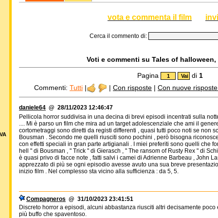
vota e commenta il film
inv
Cerca il commento di:
Voti e commenti su Tales of halloween, 
Pagina
di
1
Commenti:
Tutti
|
|
Con risposte
|
Con nuove risposte d
daniele64
@ 28/11/2023 12:46:47
Pellicola horror suddivisa in una decina di brevi episodi incentrati sulla nott
.... Mi è parso un film che mira ad un target adolescenziale che ami il gener
cortometraggi sono diretti da registi differenti , quasi tutti poco noti se non
VA
Bousman . Secondo me quelli riusciti sono pochini , però bisogna riconoscer
con effetti speciali in gran parte artigianali . I miei preferiti sono quelli che fo
hell " di Bousman , " Trick " di Gierasch , " The ransom of Rusty Rex " di Sch
è quasi privo di facce note , fatti salvi i camei di Adrienne Barbeau , John 
apprezzato di più se ogni episodio avesse avuto una sua breve presentazione 
inizio film . Nel complesso sta vicino alla sufficienza : da 5, 5.
Compagneros
@ 31/10/2023 23:41:51
Discreto horror a episodi, alcuni abbastanza riusciti altri decisamente poco
più buffo che spaventoso.