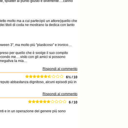
e, splatter al punto giusto e divertente.....carino
etto molto ma a cui partecipò un attore(quello che
 dei titoli di coda ne mostrano la dedica con tanto
oween 3", ma molto più "plasticoso" e ironico....
; preso per quello che è svolge il suo compito
condo me.....visto con gli amici si possono
negativa la mia....
Rispondi al commento
6½ / 10
eputo abbastanza dignitoso, alcuni episodi più in
Rispondi al commento
6 / 10
nti e in un operazione del genere più sono