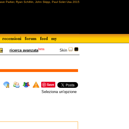
ve Parker, Ryan Schifrin, John Skipp, Paul Solet Usa 2015
recensioni
forum
feed
my
beta
Skin
ricerca avanzata
Save
Seleziona un'opzione