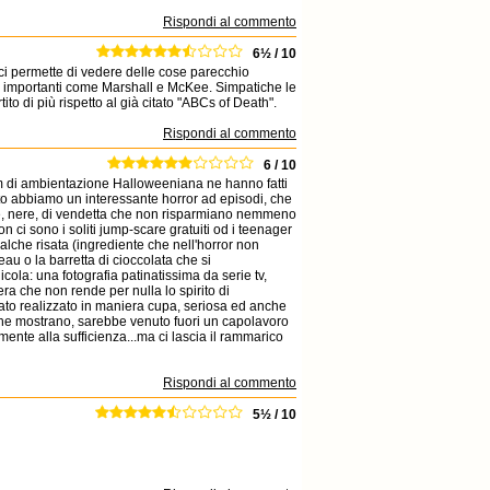
Rispondi al commento
6½ / 10
ci permette di vedere delle cose parecchio
omi importanti come Marshall e McKee. Simpatiche le
to di più rispetto al già citato "ABCs of Death".
Rispondi al commento
6 / 10
ilm di ambientazione Halloweeniana ne hanno fatti
nto abbiamo un interessante horror ad episodi, che
lente, nere, di vendetta che non risparmiano nemmeno
n ci sono i soliti jump-scare gratuiti od i teenager
alche risata (ingrediente che nell'horror non
au o la barretta di cioccolata che si
icola: una fotografia patinatissima da serie tv,
era che non rende per nulla lo spirito di
tato realizzato in maniera cupa, seriosa ed anche
 che mostrano, sarebbe venuto fuori un capolavoro
mente alla sufficienza...ma ci lascia il rammarico
Rispondi al commento
5½ / 10