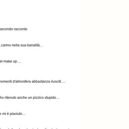
 secondo racconto
.carino nella sua banalità...
el make up.....
omenti d'atmosfera abbastanza riusciti.....
ho ritenuto anche un pizzico stupido....
mi è piaciuto....