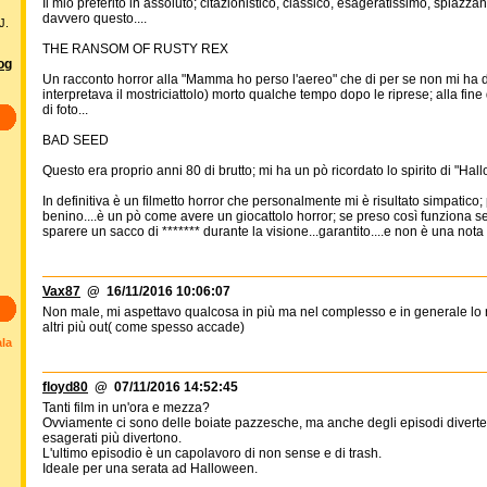
Il mio preferito in assoluto; citazionistico, classico, esageratissimo, spiazzant
davvero questo....
J.
THE RANSOM OF RUSTY REX
log
Un racconto horror alla "Mamma ho perso l'aereo" che di per se non mi ha d
interpretava il mostriciattolo) morto qualche tempo dopo le riprese; alla fine
di foto...
BAD SEED
Questo era proprio anni 80 di brutto; mi ha un pò ricordato lo spirito di "Hall
In definitiva è un filmetto horror che personalmente mi è risultato simpatico
benino....è un pò come avere un giocattolo horror; se preso così funziona se
sparere un sacco di ******* durante la visione...garantito....e non è una nota 
Vax87
@ 16/11/2016 10:06:07
Non male, mi aspettavo qualcosa in più ma nel complesso e in generale lo r
altri più out( come spesso accade)
ala
floyd80
@ 07/11/2016 14:52:45
Tanti film in un'ora e mezza?
Ovviamente ci sono delle boiate pazzesche, ma anche degli episodi diverte
esagerati più divertono.
L'ultimo episodio è un capolavoro di non sense e di trash.
Ideale per una serata ad Halloween.