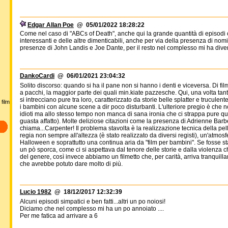
Edgar Allan Poe
@ 05/01/2022 18:28:22
Come nel caso di "ABCs of Death", anche qui la grande quantità di episodi 
interessanti e delle altre dimenticabili, anche per via della presenza di n
presenze di John Landis e Joe Dante, per il resto nel complesso mi ha diverti
DankoCardi
@ 06/01/2021 23:04:32
Solito discorso: quando si ha il pane non si hanno i denti e viceversa. Di f
a pacchi, la maggior parte dei quali min.kiate pazzesche. Qui, una volta ta
si intrecciano pure tra loro, caratterizzato da storie belle splatter e trucu
film
i bambini con alcune scene a dir poco disturbanti. L'ulteriore pregio è che no
idioti ma allo stesso tempo non manca di sana ironia che ci strappa pure qu
guasta affatto). Molte deliziose citazioni come la presenza di Adrienne Barbe
chiama...Carpenter! Il problema stavolta è la realizzazione tecnica della pell
regia non sempre all'altezza (è stato realizzato da diversi registi), un'atmosf
Halloween e soprattutto una continua aria da "film per bambini". Se fosse s
un pò sporca, come ci si aspettava dal tenore delle storie e dalla violenza
del genere, così invece abbiamo un filmetto che, per carità, arriva tranquilla
che avrebbe potuto dare molto di più.
Lucio 1982
@ 18/12/2017 12:32:39
Alcuni episodi simpatici e ben fatti...altri un po noiosi!
Diciamo che nel complesso mi ha un po annoiato ....
Per me fatica ad arrivare a 6