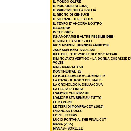
IL MONDO OLTRE
IL PRIGIONIERO (2025)
IL PRINCIPE DELLA FOLLIA
IL REGNO DI KENSUKE
IL SILENZIO DEGLI ALTRI
IL TEMPO E' ANCORA NOSTRO
ILLUSIONE
IN THE GREY
INNAMORARSI E ALTRE PESSIME IDEE
IO NON TI LASCIO SOLO
IRON MAIDEN: BURNING AMBITION
JACKASS: BEST AND LAST
KILL BILL: THE WHOLE BLOODY AFFAIR
KIM NOVAK'S VERTIGO - LA DONNA CHE VISSE 
VOLTE
KING MARRACASH
KONTINENTAL '25
LA BOLLA DELLE ACQUE MATTE
LA CASA - IL ROGO DEL MALE
LA CRONOLOGIA DELL’ACQUA
LA FESTA E' FINITA!
L'AMORE CHE RIMANE
L'AMORE STA BENE SU TUTTO
LE BAMBINE
LE TIGRI DI MOMPRACEM (2026)
L'HANGAR ROSSO
LOVE LETTERS
LUCIO FONTANA, THE FINAL CUT
MAMA (2025)
MANAS - SORELLE