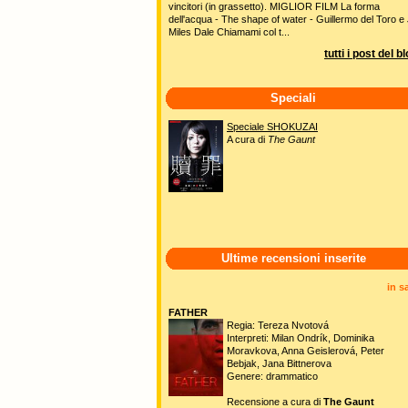
vincitori (in grassetto). MIGLIOR FILM La forma
dell'acqua - The shape of water - Guillermo del Toro e 
Miles Dale Chiamami col t...
tutti i post del b
Speciali
Speciale SHOKUZAI
A cura di
The Gaunt
Ultime recensioni inserite
in s
FATHER
Regia: Tereza Nvotová
Interpreti: Milan Ondrík, Dominika
Moravkova, Anna Geislerová, Peter
Bebjak, Jana Bittnerova
Genere: drammatico
Recensione a cura di
The Gaunt