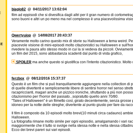
biagio82
@ 04/11/2017 13:02:04
E
film ad eppisodi che si divesifica dagli altri per il gran numero di cortometr
sono buoni e altri un po meno ma nel complesso è una piacevolissima visi
Qwertyuiop
@ 14/08/2017 20:43:37
Veramente molto carino questo mix di storie su Halloween a tema weird. Per
CE
piacevole visione di mini-episodi molto citazionistici su Halloween e sull'ho
rivedere la paura allo stesso modo in cui la si vedeva da piccoli. Ovviamente
un film del 2015, sono abbastanza scadenti dal punto di vista grafico,
SPOILER
ma anche questo si giustifica con l'intento citazionistico. Molto
ferzbox
@ 08/12/2016 15:37:37
Questo è un film che si può tranquillamente aggiungere nella collection di p
di quelle divertenti e semplicemente libere di sentirsi horror nel senso stretto
racapriccianti, magari anche un pizzico ironiche, sfruttando a più non posso i
citazionismo per l'horror del passato...sopratutto quello anni 70/80.
"Tales of Halloween" è un filmetto così, girato decentemente, senza grosse 
idoneo per la notte delle streghe; divertente al punto giusto per fare da racc
Il film è composto da 10 episodi molto brevi(10 minuti circa cadauno) ambienta
Halloween.
La fotografia rimane molto simile per ogni episodio, amalgamando i vari rac
maggiormente che il tutto si svolge nella stessa notte e nella stessa cittadin
Ecco dei brevi pareri sui vari episodi.