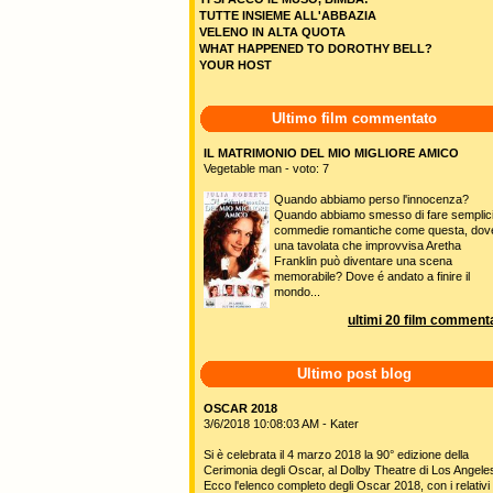
TUTTE INSIEME ALL'ABBAZIA
VELENO IN ALTA QUOTA
WHAT HAPPENED TO DOROTHY BELL?
YOUR HOST
Ultimo film commentato
IL MATRIMONIO DEL MIO MIGLIORE AMICO
Vegetable man - voto: 7
Quando abbiamo perso l'innocenza?
Quando abbiamo smesso di fare semplic
commedie romantiche come questa, dov
una tavolata che improvvisa Aretha
Franklin può diventare una scena
memorabile? Dove é andato a finire il
mondo...
ultimi 20 film commenta
Ultimo post blog
OSCAR 2018
3/6/2018 10:08:03 AM - Kater
Si è celebrata il 4 marzo 2018 la 90° edizione della
Cerimonia degli Oscar, al Dolby Theatre di Los Angele
Ecco l'elenco completo degli Oscar 2018, con i relativi