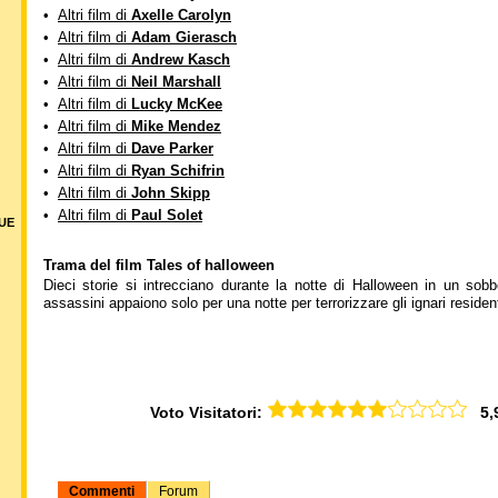
•
Altri film di
Axelle Carolyn
•
Altri film di
Adam Gierasch
•
Altri film di
Andrew Kasch
•
Altri film di
Neil Marshall
•
Altri film di
Lucky McKee
•
Altri film di
Mike Mendez
•
Altri film di
Dave Parker
•
Altri film di
Ryan Schifrin
•
Altri film di
John Skipp
•
Altri film di
Paul Solet
DUE
Trama del film Tales of halloween
Dieci storie si intrecciano durante la notte di Halloween in un sobbo
assassini appaiono solo per una notte per terrorizzare gli ignari resident
Voto Visitatori:
5,98
Commenti
Forum