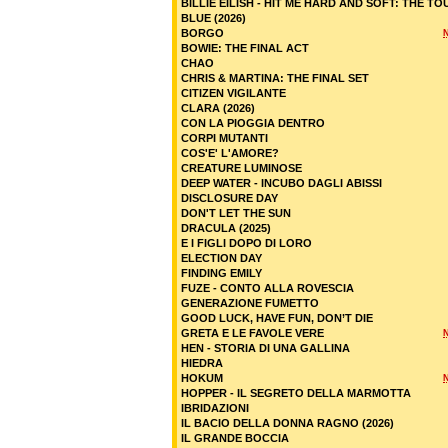
BILLIE EILISH - HIT ME HARD AND SOFT: THE TO
BLUE (2026)
BORGO
BOWIE: THE FINAL ACT
CHAO
CHRIS & MARTINA: THE FINAL SET
CITIZEN VIGILANTE
CLARA (2026)
CON LA PIOGGIA DENTRO
CORPI MUTANTI
COS'E' L'AMORE?
CREATURE LUMINOSE
DEEP WATER - INCUBO DAGLI ABISSI
DISCLOSURE DAY
DON'T LET THE SUN
DRACULA (2025)
E I FIGLI DOPO DI LORO
ELECTION DAY
FINDING EMILY
FUZE - CONTO ALLA ROVESCIA
GENERAZIONE FUMETTO
GOOD LUCK, HAVE FUN, DON’T DIE
GRETA E LE FAVOLE VERE
HEN - STORIA DI UNA GALLINA
HIEDRA
HOKUM
HOPPER - IL SEGRETO DELLA MARMOTTA
IBRIDAZIONI
IL BACIO DELLA DONNA RAGNO (2026)
IL GRANDE BOCCIA