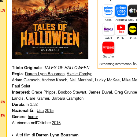
UR
NEW
Streaming information
Titolo Originale
:
TALES OF HALLOWEEN
Regia
:
Darren Lynn Bousman
,
Axelle Carolyn
,
Adam Gierasch
,
Andrew Kasch
,
Neil Marshall
,
Lucky McKee
,
Mike M
Paul Solet
Interpreti
:
Grace Phipps
,
Booboo Stewart
,
James Duval
,
Greg Grunbe
Landis
,
Clare Kramer
,
Barbara Crampton
NEW
Durata
: h 1.32
Nazionalità
:
Usa
2015
NEW
Genere
:
horror
Al cinema nell'Ottobre
2015
•
Altri film di
Darren Lynn Bousman