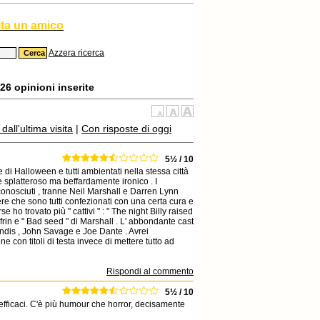
ita un amico
Azzera ricerca
26 opinioni inserite
all'ultima visita
|
Con risposte di oggi
5½ / 10
e di Halloween e tutti ambientati nella stessa città
e splatteroso ma beffardamente ironico . I
 sconosciuti , tranne Neil Marshall e Darren Lynn
e che sono tutti confezionati con una certa cura e
rse ho trovato più " cattivi " : " The night Billy raised
ifrin e " Bad seed " di Marshall . L' abbondante cast
Landis , John Savage e Joe Dante . Avrei
con titoli di testa invece di mettere tutto ad
Rispondi al commento
5½ / 10
 efficaci. C'è più humour che horror, decisamente