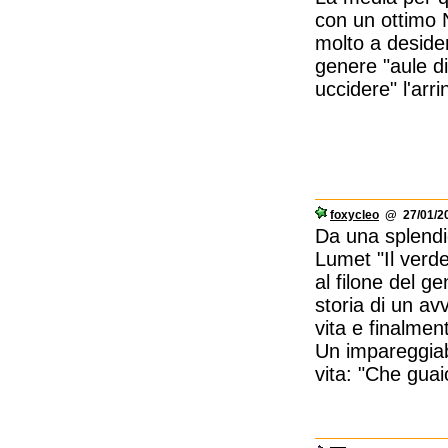
con un ottimo N
molto a desider
genere "aule di
uccidere" l'arr
foxycleo
@ 27/01/20
Da una splendi
Lumet "Il verde
al filone del g
storia di un a
vita e finalmen
Un impareggiab
vita: "Che guai