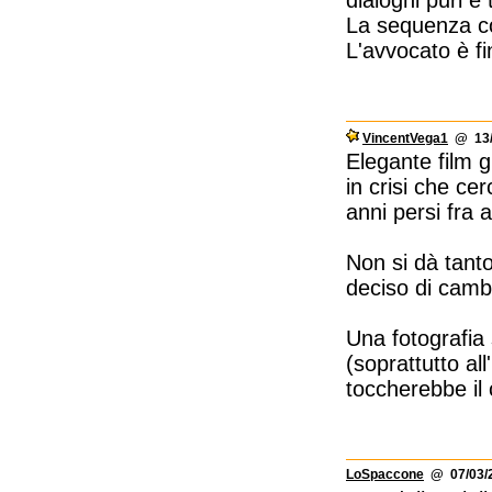
dialoghi puri e 
La sequenza co
L'avvocato è f
VincentVega1
@ 13/0
Elegante film 
in crisi che ce
anni persi fra a
Non si dà tanto
deciso di cambi
Una fotografia
(soprattutto al
toccherebbe il c
LoSpaccone
@ 07/03/2