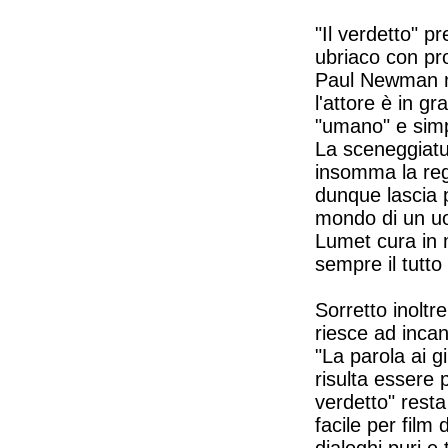
"Il verdetto" p
ubriaco con pro
Paul Newman ne
l'attore è in g
"umano" e simp
La sceneggiatu
insomma la regi
dunque lascia p
mondo di un uo
Lumet cura in 
sempre il tutto
Sorretto inoltr
riesce ad incan
"La parola ai g
risulta essere p
verdetto" rest
facile per film