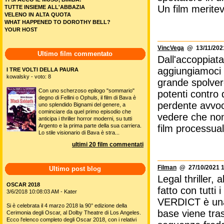
Un film meritev
TUTTE INSIEME ALL'ABBAZIA
VELENO IN ALTA QUOTA
WHAT HAPPENED TO DOROTHY BELL?
YOUR HOST
VincVega
@ 13/11/2021
Ultimo film commentato
Dall'accoppiat
aggiungiamoci 
I TRE VOLTI DELLA PAURA
kowalsky - voto: 8
grande spolvero
Con uno scherzoso epilogo "sommario"
potenti contro 
degno di Fellini o Ophuls, il film di Bava è
perdente avvoc
uno splendido Bignami del genere, a
cominciare da quel primo episodio che
vedere che non 
anticipa i thriller horror moderni, su tutti
Argento e la prima parte della sua carriera.
film processual
Lo stile visionario di Bava è stra...
ultimi 20 film commentati
Filman
@ 27/10/2021 1
Ultimo post blog
Legal thriller, 
OSCAR 2018
fatto con tutti 
3/6/2018 10:08:03 AM - Kater
VERDICT è una 
Si è celebrata il 4 marzo 2018 la 90° edizione della
base viene tras
Cerimonia degli Oscar, al Dolby Theatre di Los Angeles.
Ecco l'elenco completo degli Oscar 2018, con i relativi