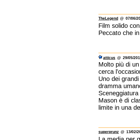
TheLegend
@ 07/06/20
Film solido co
Peccato che in 
atticus
@ 29/05/2011
Molto più di un 
cerca l'occasio
Uno dei grandi 
dramma umano 
Sceneggiatura f
Mason è di clas
limite in una d
superprunz
@ 13/02/20
La media per q