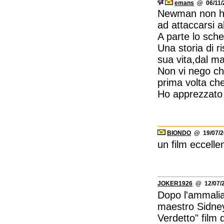
emans
@ 06/11/2
Newman non ha 
ad attaccarsi al
A parte lo sch
Una storia di r
sua vita,dal ma
Non vi nego che
prima volta ch
Ho apprezzato 
BIONDO
@ 19/07/20
un film eccelle
JOKER1926
@ 12/07/2
Dopo l'ammalian
maestro Sidney
Verdetto" film