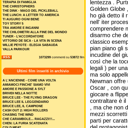
lentezza . Pur
TERAPIA DI FAMIGLIA
THE CHRISTOPHERS
Golden Globe ,
THE DINK - MAGO DEL PICKLEBALL
ho già detto il 
THE LUNCH: A LETTER TO AMERICA
TI AUGURO OGNI BENE
nell' iter proc
TOY STORY 5
comprendere meg
TRA AMORE E INGANNI
TRE CHILOMETRI ALLA FINE DEL MONDO
disarmo che de
TUNER - L’ACCORDATORE
classico esempi
VITTORIO DE SICA - LA VITA IN SCENA
WILLIE PEYOTE - ELEGIA SABAUDA
pian piano gli s
YALLA PARKOUR
incudine del gi
1073299
commenti su
53872
film
così che la tocc
legali ) per un
Ultimi film inseriti in archivio
ma solo appello 
Newman offre u
A L'ANCIENNE - COME UNA VOLTA
AMIAMOCI FINCHE' SIAMO VIVI
Oscar , con qu
AMORE E PASSIONE A SYLT
giocare a flippe
BRIVIDI NELLA NOTTE
BRUCE LEE - THE FLYING DRAGON
contraltare è 
BRUCE LEE IL LEGGENDARIO
BRUCE LEE, IL CAMPIONE
, ma che non di
CASH OUT 2: HIGH ROLLERS
mezzi scorretti
CHASING THE WIND
CHE CARAMBOLE… RAGAZZI!!!...
parti per cara
CHEN: LA FURIA SCATENATA
del protagonist
COLD MEAT