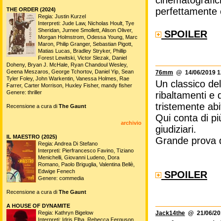
cinematografic
perfettamente 
THE ORDER (2024)
Regia: Justin Kurzel
Interpreti: Jude Law, Nicholas Hoult, Tye
Sheridan, Jurnee Smollett, Alison Oliver,
SPOILER
Morgan Holmstrom, Odessa Young, Marc
Maron, Philip Granger, Sebastian Pigott,
Matias Lucas, Bradley Stryker, Phillip
Forest Lewitski, Victor Slezak, Daniel
Doheny, Bryan J. McHale, Ryan Chandoul Wesley,
Geena Meszaros, George Tchortov, Daniel Yip, Sean
76mm
@ 14/06/2019 1
Tyler Foley, John Warkentin, Vanessa Holmes, Rae
Un classico del 
Farrer, Carter Morrison, Huxley Fisher, mandy fisher
Genere: thriller
ribaltamenti e 
tristemente abi
Recensione a cura di
The Gaunt
Qui conta di pi
archivio
giudiziari.
IL MAESTRO (2025)
Grande prova d
Regia: Andrea Di Stefano
Interpreti: Pierfrancesco Favino, Tiziano
Menichelli, Giovanni Ludeno, Dora
Romano, Paolo Briguglia, Valentina Bellè,
Edwige Fenech
SPOILER
Genere: commedia
Recensione a cura di
The Gaunt
A HOUSE OF DYNAMITE
Regia: Kathryn Bigelow
Jack14the
@ 21/06/201
Interpreti: Idris Elba, Rebecca Ferguson,