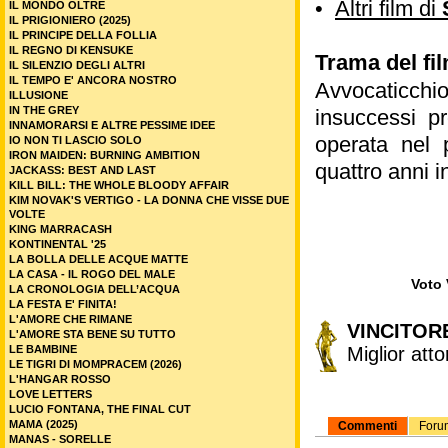
•
Altri film di
IL MONDO OLTRE
IL PRIGIONIERO (2025)
IL PRINCIPE DELLA FOLLIA
IL REGNO DI KENSUKE
Trama del fil
IL SILENZIO DEGLI ALTRI
IL TEMPO E' ANCORA NOSTRO
Avvocaticchio 
ILLUSIONE
IN THE GREY
insuccessi pr
INNAMORARSI E ALTRE PESSIME IDEE
operata nel p
IO NON TI LASCIO SOLO
IRON MAIDEN: BURNING AMBITION
quattro anni 
JACKASS: BEST AND LAST
KILL BILL: THE WHOLE BLOODY AFFAIR
KIM NOVAK'S VERTIGO - LA DONNA CHE VISSE DUE
VOLTE
KING MARRACASH
KONTINENTAL '25
LA BOLLA DELLE ACQUE MATTE
LA CASA - IL ROGO DEL MALE
Voto 
LA CRONOLOGIA DELL’ACQUA
LA FESTA E' FINITA!
L'AMORE CHE RIMANE
VINCITOR
L'AMORE STA BENE SU TUTTO
LE BAMBINE
Miglior att
LE TIGRI DI MOMPRACEM (2026)
L'HANGAR ROSSO
LOVE LETTERS
LUCIO FONTANA, THE FINAL CUT
MAMA (2025)
Commenti
Foru
MANAS - SORELLE