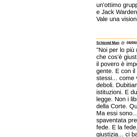
un'ottimo grup
e Jack Warden
Vale una vision
Schizoid Man
@ 08/06/
"Noi per lo più 
che cos'è giust
il povero è imp
gente. E con il
stessi... come 
deboli. Dubitia
istituzioni. E d
legge. Non i li
della Corte. Qu
Ma essi sono..
spaventata preg
fede. E la fede
giustizia... ci 