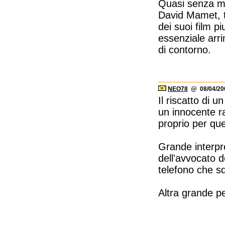
Quasi senza mu
David Mamet, t
dei suoi film p
essenziale arri
di contorno.
NEO78
@ 08/04/200
Il riscatto di 
un innocente ra
proprio per que
Grande interpr
dell'avvocato d
telefono che sq
Altra grande p