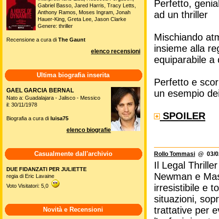
Perfetto, genia
Gabriel Basso, Jared Harris, Tracy Letts,
Anthony Ramos, Moses Ingram, Jonah
ad un thriller
Hauer-King, Greta Lee, Jason Clarke
Genere: thriller
Mischiando atmo
Recensione a cura di
The Gaunt
insieme alla re
elenco recensioni
equiparabile a
Ultima biografia inserita
Perfetto e sco
GAEL GARCIA BERNAL
un esempio dei
Nato a: Guadalajara - Jalisco - Messico
il: 30/11/1978
SPOILER
Biografia a cura di
luisa75
elenco biografie
Casualmente dall'archivio
Rollo Tommasi
@ 03/02
Il Legal Thrille
DUE FIDANZATI PER JULIETTE
Newman e Mason
regia di Eric Lavaine
irresistibile e
Voto Visitatori: 5,0
situazioni, sop
trattative per e
Novità e Recensioni