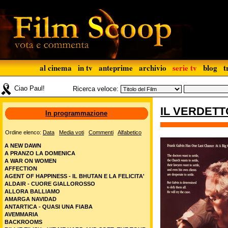
al cinema
in tv
anteprime
archivio
serie tv
blog
t
Ciao Paul!
Ricerca veloce:
IL VERDETT
In programmazione
Ordine elenco:
Data
Media voti
Commenti
Alfabetico
A NEW DAWN
A PRANZO LA DOMENICA
A WAR ON WOMEN
AFFECTION
AGENT OF HAPPINESS - IL BHUTAN E LA FELICITA'
ALDAIR - CUORE GIALLOROSSO
ALLORA BALLIAMO
AMARGA NAVIDAD
ANTARTICA - QUASI UNA FIABA
AVEMMARIA
BACKROOMS