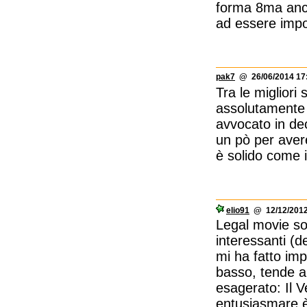
forma 8ma anche
ad essere impo
pak7
@ 26/06/2014 17
Tra le migliori 
assolutamente 
avvocato in dec
un pò per avere
è solido come 
elio91
@ 12/12/2012
Legal movie so
interessanti (
mi ha fatto imp
basso, tende a
esagerato: Il V
entusiasmare è