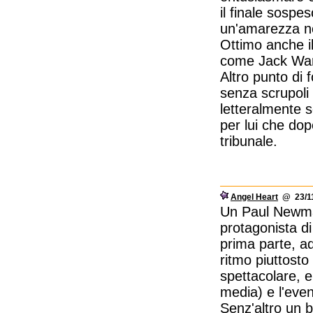
il finale sospe
un'amarezza n
Ottimo anche i
come Jack Wa
Altro punto di 
senza scrupoli 
letteralmente s
per lui che dop
tribunale.
Angel Heart
@ 23/11
Un Paul Newman 
protagonista d
prima parte, a
ritmo piuttosto
spettacolare, e
media) e l'even
Senz'altro un 