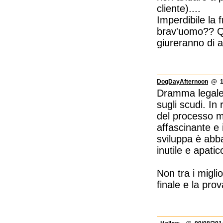
cliente)....
Imperdibile la 
brav'uomo?? Que
giureranno di av
DogDayAfternoon
@ 13
Dramma legale
sugli scudi. In
del processo mo
affascinante e 
sviluppa è abb
inutile e apatic
Non tra i migli
finale e la prov