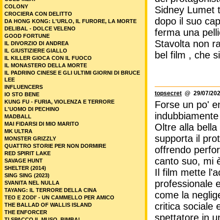
COLONY
Sidney Lumet to
CROCIERA CON DELITTO
dopo il suo cap
DA HONG KONG: L'URLO, IL FURORE, LA MORTE
DELIBAL - DOLCE VELENO
ferma una pell
GOOD FORTUNE
Stavolta non r
IL DIVORZIO DI ANDREA
IL GIUSTIZIERE GIALLO
bel film , che s
IL KILLER GIOCA CON IL FUOCO
IL MONASTERO DELLA MORTE
IL PADRINO CINESE E GLI ULTIMI GIORNI DI BRUCE
LEE
INFLUENCERS
topsecret
@ 29/07/202
IO STO BENE
KUNG FU - FURIA, VIOLENZA E TERRORE
Forse un po' e
L'UOMO DI PECHINO
indubbiamente 
MADBALL
MAI FIDARSI DI MIO MARITO
Oltre alla bel
MK ULTRA
supporta il prot
MONSTER GRIZZLY
QUATTRO STORIE PER NON DORMIRE
offrendo perf
RED SPIRIT LAKE
canto suo, mi 
SAVAGE HUNT
SHELTER (2014)
Il film mette l
SING SING (2023)
professionale 
SVANITA NEL NULLA
TAYANG: IL TERRORE DELLA CINA
come la neglig
TEO E ZODI' - UN CAMMELLO PER AMICO
critica sociale
THE BALLAD OF WALLIS ISLAND
THE ENFORCER
spettatore in 
TI SPACCO IL MUSO, BIMBA!