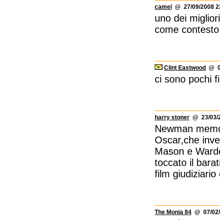
camel
@ 27/09/2008 2
uno dei miglior
come contesto
Clint Eastwood
@ 02
ci sono pochi 
harry stoner
@ 23/03/2
Newman memorab
Oscar,che invec
Mason e Warden
toccato il bara
film giudiziari
The Monia 84
@ 07/02/