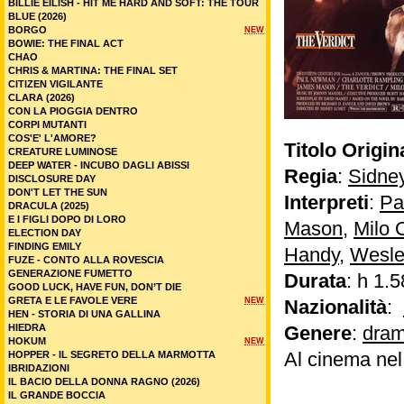
BILLIE EILISH - HIT ME HARD AND SOFT: THE TOUR
BLUE (2026)
BORGO
NEW
BOWIE: THE FINAL ACT
CHAO
CHRIS & MARTINA: THE FINAL SET
CITIZEN VIGILANTE
CLARA (2026)
CON LA PIOGGIA DENTRO
CORPI MUTANTI
COS'E' L'AMORE?
Titolo Origin
CREATURE LUMINOSE
DEEP WATER - INCUBO DAGLI ABISSI
Regia
:
Sidne
DISCLOSURE DAY
DON'T LET THE SUN
Interpreti
:
Pa
DRACULA (2025)
E I FIGLI DOPO DI LORO
Mason
,
Milo 
ELECTION DAY
FINDING EMILY
Handy
,
Wesle
FUZE - CONTO ALLA ROVESCIA
GENERAZIONE FUMETTO
Durata
: h 1.5
GOOD LUCK, HAVE FUN, DON’T DIE
GRETA E LE FAVOLE VERE
NEW
Nazionalità
:
HEN - STORIA DI UNA GALLINA
HIEDRA
Genere
:
dram
HOKUM
NEW
Al cinema ne
HOPPER - IL SEGRETO DELLA MARMOTTA
IBRIDAZIONI
IL BACIO DELLA DONNA RAGNO (2026)
IL GRANDE BOCCIA