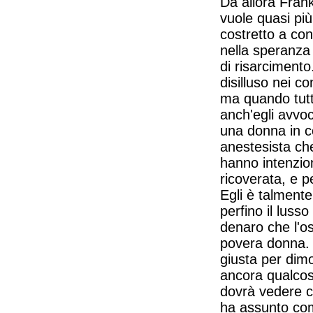
Da allora Frank
vuole quasi più
costretto a con
nella speranza 
di risarciment
disilluso nei c
ma quando tutt
anch'egli avvoc
una donna in c
anestesista che 
hanno intenzion
ricoverata, e p
Egli è talmente
perfino il lusso
denaro che l'os
povera donna. 
giusta per dimo
ancora qualcos
dovrà vedere c
ha assunto com