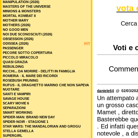
MANIPULATION (2026)
vota 
MASTERS OF THE UNIVERSE
MINIONS & MONSTERS
MORTAL KOMBAT II
MOTHER MARY
Cerca
MOTHERS (2026)
NO GOOD MEN
NOI DUE SCONOSCIUTI (2026)
OBSESSION (2026)
ODISSEA (2026)
HOT
Voti e 
PASSENGER
PECORE SOTTO COPERTURA
PICCOLO MIRACOLO
QUASI GRAZIA
REBUILDING
Commen
RICCHI... DA MORIRE - DELITTI IN FAMIGLIA
ROMERIA - IL MARE DEI RICORDI
ROSEBUSH PRUNING
RUFUS - IL DRAGHETTO MARINO CHE NON SAPEVA
NUOTARE
daniele64
@ 02/03/202
SANTI E VAMPIRI
Un attempato a
SAVAGE HOUSE
SCARY MOVIE 6
un grosso caso
SEPARAZIONI
Mamet , dirett
SMART WORKING
SPIDER-MAN: BRAND NEW DAY
Basterebbe que
SPIDER-NOIR - STAGIONE 1
. Ed infatti qu
STAR WARS: THE MANDALORIAN AND GROGU
STELLA GEMELLA
notevole , a di
SUPERGIRL