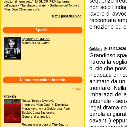
sequenze fredd
vincitori (in grassetto). MIGLIOR FILM La forma
dell'acqua - The shape of water - Guillermo del Toro e J.
non solo l'inda
Miles Dale Chiamami col t...
lavoro di avvoc
tutti i post del blog
raccontata ampl
emozione ed og
Speciali
Speciale SHOKUZAI
A cura di
The Gaunt
Goldust
@ 18/04/2020 
Grandioso spac
ritrova la vogl
di ciò che poss
incapace di ric
Ultime recensioni inserite
animato da un s
trionfare. Nell
in sala
imbarazzi della
FATHER
tribunale - sen
Regia: Tereza Nvotová
Interpreti: Milan Ondrík, Dominika
legal-drama co
Moravkova, Anna Geislerová, Peter
Bebjak, Jana Bittnerova
parola ai giurati
Genere: drammatico
davanti ) eppu
Recensione a cura di
The Gaunt