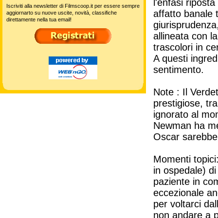
l'enfasi riposta
Iscriviti alla newsletter di Filmscoop.it per essere sempre
affatto banale t
aggiornarto su nuove uscite, novità, classifiche
direttamente nella tua email!
giurisprudenza,
allineata con la
trascolori in c
A questi ingredi
sentimento.
Note : Il Verde
prestigiose, tr
ignorato al mo
Newman ha meri
Oscar sarebbe s
Momenti topic
in ospedale) d
paziente in coma
eccezionale anc
per voltarci da
non andare a p