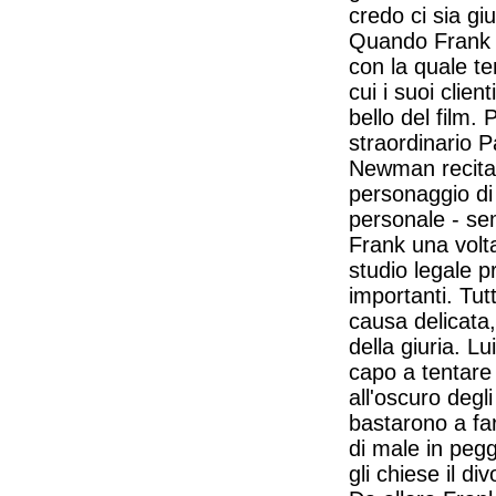
credo ci sia giu
Quando Frank Ga
con la quale te
cui i suoi clie
bello del film.
straordinario 
Newman recitar
personaggio di 
personale - sem
Frank una volt
studio legale p
importanti. Tu
causa delicata
della giuria. L
capo a tentare
all'oscuro degli
bastarono a far
di male in pegg
gli chiese il div