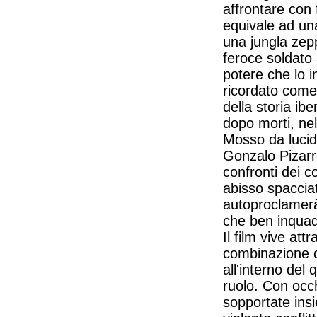
affrontare con 
equivale ad una
una jungla zepp
feroce soldato
potere che lo i
ricordato come
della storia ib
dopo morti, nel
Mosso da lucida
Gonzalo Pizarr
confronti dei c
abisso spaccia
autoproclamerà 
che ben inquad
Il film vive at
combinazione c
all'interno del 
ruolo. Con occhi
sopportate insi