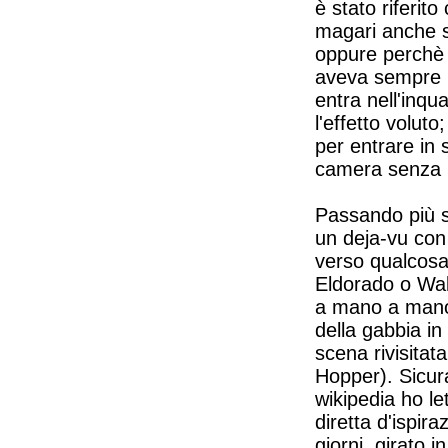
è stato riferit
magari anche so
oppure perchè 
aveva sempre r
entra nell'inqu
l'effetto volut
per entrare in 
camera senza 
Passando più s
un deja-vu con 
verso qualcosa
Eldorado o Wal
a mano a mano d
della gabbia in
scena rivisitat
Hopper). Sicur
wikipedia ho le
diretta d'ispir
giorni, girato 