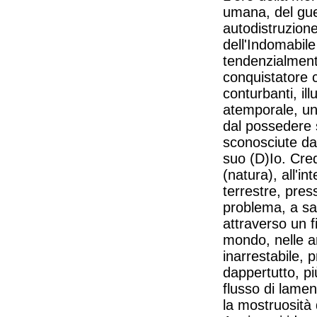
umana, del gue
autodistruzione
dell'Indomabile
tendenzialmente
conquistatore 
conturbanti, il
atemporale, un 
dal possedere 
sconosciute dal
suo (D)Io. Cre
(natura), all'int
terrestre, pre
problema, a saz
attraverso un f
mondo, nelle a
inarrestabile, 
dappertutto, pi
flusso di lament
la mostruosità 