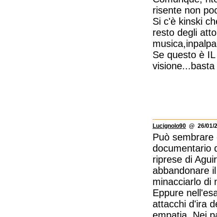
risente non poc
Si c'è kinski ch
resto degli atto
musica,inpalpab
Se questo è IL
visione...basta
Lucignolo90
@ 26/01/2
Può sembrare e
documentario de
riprese di Aguir
abbandonare il 
minacciarlo di 
Eppure nell'esa
attacchi d'ira 
empatia. Nei p