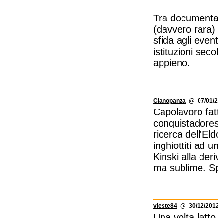
Tra documentar
(davvero rara) 
sfida agli even
istituzioni sec
appieno.
Cianopanza
@ 07/01/2
Capolavoro fat
conquistadores
ricerca dell'E
inghiottiti ad 
Kinski alla deri
ma sublime. Spl
vieste84
@ 30/12/2012
Una volta letto 