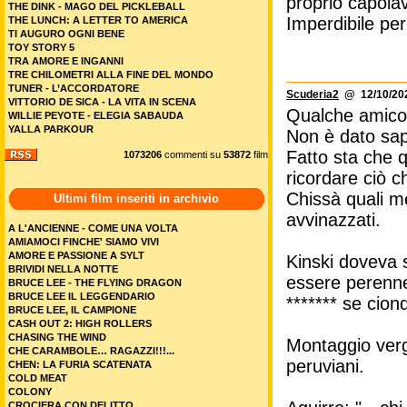
proprio capola
THE DINK - MAGO DEL PICKLEBALL
Imperdibile per
THE LUNCH: A LETTER TO AMERICA
TI AUGURO OGNI BENE
TOY STORY 5
TRA AMORE E INGANNI
TRE CHILOMETRI ALLA FINE DEL MONDO
TUNER - L’ACCORDATORE
Scuderia2
@ 12/10/202
VITTORIO DE SICA - LA VITA IN SCENA
Qualche amico d
WILLIE PEYOTE - ELEGIA SABAUDA
YALLA PARKOUR
Non è dato sap
Fatto sta che 
1073206
commenti su
53872
film
ricordare ciò c
Chissà quali me
Ultimi film inseriti in archivio
avvinazzati.
A L'ANCIENNE - COME UNA VOLTA
AMIAMOCI FINCHE' SIAMO VIVI
AMORE E PASSIONE A SYLT
Kinski doveva s
BRIVIDI NELLA NOTTE
essere perenne
BRUCE LEE - THE FLYING DRAGON
BRUCE LEE IL LEGGENDARIO
******* se cion
BRUCE LEE, IL CAMPIONE
CASH OUT 2: HIGH ROLLERS
CHASING THE WIND
Montaggio vergo
CHE CARAMBOLE… RAGAZZI!!!...
peruviani.
CHEN: LA FURIA SCATENATA
COLD MEAT
COLONY
CROCIERA CON DELITTO