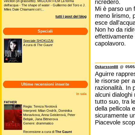
ricrederò.
vincitori (in grassetto). MIGLIOR FILM La forma
dell'acqua - The shape of water - Guillermo del Toro e J.
Mi è parso un 
Miles Dale Chiamami col t...
meno lirismo, p
tutti i post del blog
esce dall'acqu
Non ho da ridi
Speciali
effettivamente 
Speciale SHOKUZAI
capolavoro.
A cura di
The Gaunt
Oskarsson88
@ 05/05/
Aguirre rappres
le risorse per 
Ultime recensioni inserite
razionalità. In
alcuni dialoghi
in sala
tutto suo, tra 
FATHER
Regia: Tereza Nvotová
della pellicola
Interpreti: Milan Ondrík, Dominika
sicuramente un 
Moravkova, Anna Geislerová, Peter
Bebjak, Jana Bittnerova
Piacevole scoper
Genere: drammatico
Recensione a cura di
The Gaunt