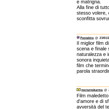
e matrigna.
Alla fine di tu
stesso volere, 
sconfitta sovru
Pastakira
@ 23/01/2
Il miglior film 
scena e finale 
naturalezza e 
sonora inquiet
film che termin
parola straordi
nocturnokarma
@ 2
Film maledetto 
d'amore e di sf
avversità del t