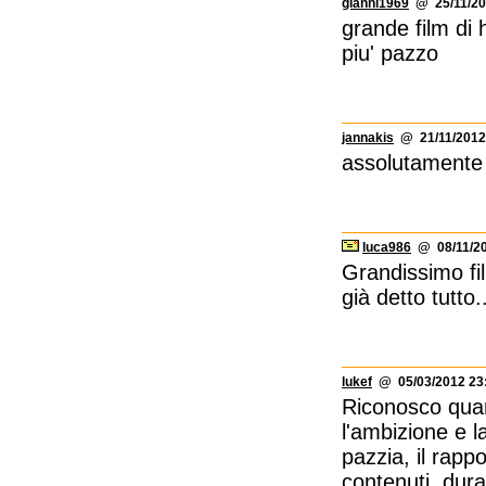
gianni1969
@ 25/11/20
grande film di 
piu' pazzo
jannakis
@ 21/11/2012
assolutamente 
luca986
@ 08/11/20
Grandissimo fil
già detto tutto.
lukef
@ 05/03/2012 23
Riconosco quan
l'ambizione e l
pazzia, il rap
contenuti, dura