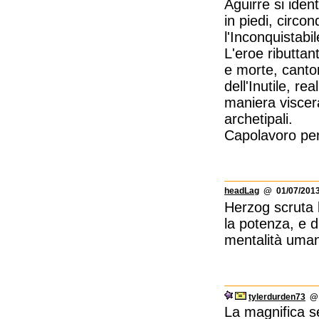
Aguirre si ident
in piedi, circo
l'Inconquistabil
L'eroe ributtan
e morte, cantor
dell'Inutile, re
maniera viscera
archetipali.
Capolavoro per
headLag
@ 01/07/2013
Herzog scruta 
la potenza, e d
mentalità uma
tylerdurden73
@ 
La magnifica s