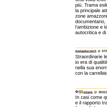
più. Trama esil
la principale at
zone amazzonic
documentario, 
l'ambizione e l
autocritica e di
manuakacoach
@ 07/1
Straordinarie l
io era di quali
nella sua enor
con la carrella
emans
@ 30/11/2
In casi come q
e il rapporto tr