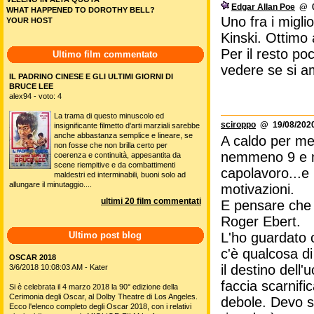
Edgar Allan Poe
@ 02
WHAT HAPPENED TO DOROTHY BELL?
Uno fra i migli
YOUR HOST
Kinski. Ottimo 
Per il resto po
Ultimo film commentato
vedere se si a
IL PADRINO CINESE E GLI ULTIMI GIORNI DI
BRUCE LEE
alex94 - voto: 4
La trama di questo minuscolo ed
sciroppo
@ 19/08/2020
insignificante filmetto d'arti marziali sarebbe
anche abbastanza semplice e lineare, se
A caldo per me
non fosse che non brilla certo per
nemmeno 9 e ma
coerenza e continuità, appesantita da
scene riempitive e da combattimenti
capolavoro...e
maldestri ed interminabili, buoni solo ad
allungare il minutaggio....
motivazioni.
ultimi 20 film commentati
E pensare che 
Roger Ebert.
Ultimo post blog
L'ho guardato c
c'è qualcosa di
OSCAR 2018
il destino dell'
3/6/2018 10:08:03 AM - Kater
faccia scarnifi
Si è celebrata il 4 marzo 2018 la 90° edizione della
Cerimonia degli Oscar, al Dolby Theatre di Los Angeles.
debole. Devo st
Ecco l'elenco completo degli Oscar 2018, con i relativi