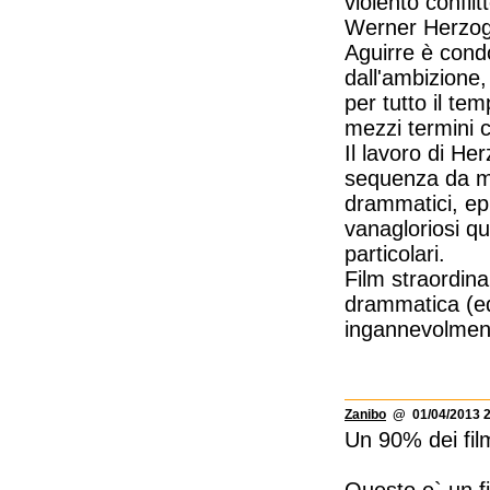
violento confli
Werner Herzog a
Aguirre è condo
dall'ambizione,
per tutto il t
mezzi termini c
Il lavoro di He
sequenza da man
drammatici, epp
vanagloriosi qu
particolari.
Film straordinar
drammatica (ed
ingannevolmen
Zanibo
@ 01/04/2013 2
Un 90% dei film