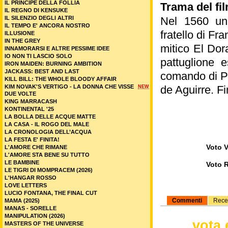
IL PRINCIPE DELLA FOLLIA
Trama del fil
IL REGNO DI KENSUKE
IL SILENZIO DEGLI ALTRI
Nel 1560 una
IL TEMPO E' ANCORA NOSTRO
fratello di Fr
ILLUSIONE
IN THE GREY
mitico El Dora
INNAMORARSI E ALTRE PESSIME IDEE
IO NON TI LASCIO SOLO
pattuglione 
IRON MAIDEN: BURNING AMBITION
JACKASS: BEST AND LAST
comando di Pe
KILL BILL: THE WHOLE BLOODY AFFAIR
KIM NOVAK'S VERTIGO - LA DONNA CHE VISSE
de Aguirre. Fi
NEW
DUE VOLTE
KING MARRACASH
KONTINENTAL '25
LA BOLLA DELLE ACQUE MATTE
LA CASA - IL ROGO DEL MALE
LA CRONOLOGIA DELL’ACQUA
LA FESTA E' FINITA!
Voto V
L'AMORE CHE RIMANE
L'AMORE STA BENE SU TUTTO
LE BAMBINE
Voto 
LE TIGRI DI MOMPRACEM (2026)
L'HANGAR ROSSO
LOVE LETTERS
LUCIO FONTANA, THE FINAL CUT
Commenti
Rece
MAMA (2025)
MANAS - SORELLE
MANIPULATION (2026)
vota 
MASTERS OF THE UNIVERSE