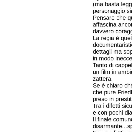
(ma basta legge
personaggio si
Pensare che qu
affascina ancor
davvero coragg
La regia è quel
documentaristi
dettagli ma so
in modo ineccep
Tanto di cappel
un film in ambi
zattera.
Se è chiaro ch
che pure Friedk
preso in presti
Tra i difetti s
e con pochi dia
Il finale comun
disarmante...sp