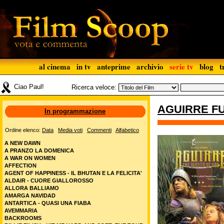
al cinema
in tv
anteprime
archivio
serie tv
blog
t
Ciao Paul!
Ricerca veloce:
AGUIRRE FU
In programmazione
Ordine elenco:
Data
Media voti
Commenti
Alfabetico
A NEW DAWN
A PRANZO LA DOMENICA
A WAR ON WOMEN
AFFECTION
AGENT OF HAPPINESS - IL BHUTAN E LA FELICITA'
ALDAIR - CUORE GIALLOROSSO
ALLORA BALLIAMO
AMARGA NAVIDAD
ANTARTICA - QUASI UNA FIABA
AVEMMARIA
BACKROOMS