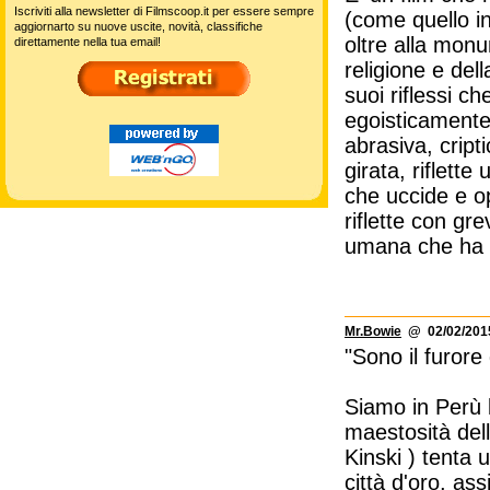
Iscriviti alla newsletter di Filmscoop.it per essere sempre
(come quello in
aggiornarto su nuove uscite, novità, classifiche
oltre alla monu
direttamente nella tua email!
religione e del
suoi riflessi c
egoisticamente
abrasiva, cript
girata, riflett
che uccide e o
riflette con gr
umana che ha p
Mr.Bowie
@ 02/02/2015
"Sono il furore
Siamo in Perù l
maestosità dell
Kinski ) tenta u
città d'oro, as