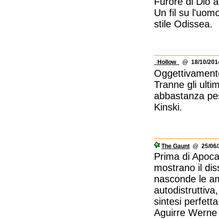
Furore di Dio a
Un fil su l'uomo
stile Odissea.
_Hollow_
@ 18/10/2014
Oggettivamente
Tranne gli ulti
abbastanza pes
Kinski.
The Gaunt
@ 25/06/2
Prima di Apoca
mostrano il dis
nasconde le amb
autodistruttiva,
sintesi perfetta
Aguirre Werne 