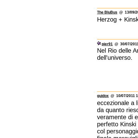
The BluBus
@ 13/09/20
Herzog + Kinsk
pier91
@ 30/07/2011
Nel Rio delle A
dell'universo.
guidox
@ 10/07/2011 1
eccezionale a l
da quanto ries
veramente di es
perfetto Kinski
col personaggio