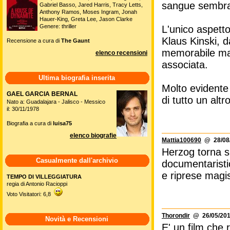
sangue sembra f
Gabriel Basso, Jared Harris, Tracy Letts,
Anthony Ramos, Moses Ingram, Jonah
Hauer-King, Greta Lee, Jason Clarke
Genere: thriller
L'unico aspetto
Klaus Kinski, 
Recensione a cura di
The Gaunt
memorabile ma
elenco recensioni
associata.
Ultima biografia inserita
Molto evidente
GAEL GARCIA BERNAL
di tutto un altr
Nato a: Guadalajara - Jalisco - Messico
il: 30/11/1978
Biografia a cura di
luisa75
elenco biografie
Mattia100690
@ 28/08/
Herzog torna su
Casualmente dall'archivio
documentaristi
e riprese magis
TEMPO DI VILLEGGIATURA
regia di Antonio Racioppi
Voto Visitatori: 6,8
Thorondir
@ 26/05/201
Novità e Recensioni
E' un film che r