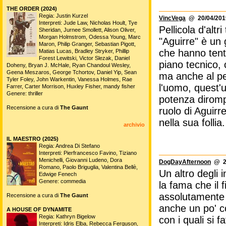
THE ORDER (2024)
Regia: Justin Kurzel
VincVega
@ 20/04/2019
Interpreti: Jude Law, Nicholas Hoult, Tye
Pellicola d'altr
Sheridan, Jurnee Smollett, Alison Oliver,
Morgan Holmstrom, Odessa Young, Marc
"Aguirre" è un 
Maron, Philip Granger, Sebastian Pigott,
che hanno tenta
Matias Lucas, Bradley Stryker, Phillip
Forest Lewitski, Victor Slezak, Daniel
piano tecnico, 
Doheny, Bryan J. McHale, Ryan Chandoul Wesley,
Geena Meszaros, George Tchortov, Daniel Yip, Sean
ma anche al per
Tyler Foley, John Warkentin, Vanessa Holmes, Rae
l'uomo, quest'
Farrer, Carter Morrison, Huxley Fisher, mandy fisher
Genere: thriller
potenza dirompe
Recensione a cura di
The Gaunt
ruolo di Aguirr
nella sua follia.
archivio
IL MAESTRO (2025)
Regia: Andrea Di Stefano
Interpreti: Pierfrancesco Favino, Tiziano
Menichelli, Giovanni Ludeno, Dora
DogDayAfternoon
@ 28
Romano, Paolo Briguglia, Valentina Bellè,
Un altro degli 
Edwige Fenech
Genere: commedia
la fama che il
assolutamente n
Recensione a cura di
The Gaunt
anche un po' co
A HOUSE OF DYNAMITE
Regia: Kathryn Bigelow
con i quali si 
Interpreti: Idris Elba, Rebecca Ferguson,