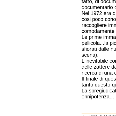
fatto, di docum
documentario de
Nel 1972 era d
cosi poco conos
raccogliere imm
comodamente se
Le prime immagi
pellicola...la
sfiorati dalle
scena).
L'inevitabile c
delle zattere da
ricerca di una c
Il finale di qu
tanto questo qu
La spregiudicata
onnipotenza...