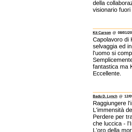
della collabor
visionario fuor
Kit Carson
@ 08/01/20
Capolavoro di 
selvaggia ed in
l'uomo si compe
Semplicemente 
fantastica ma K
Eccellente.
Badu D. Lynch
@ 12/09
Raggiungere l'i
L'immensità deg
Perdere per tra
che luccica - l
L'oro della mor