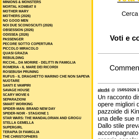
MINIONS & MONSTERS
MORTAL KOMBAT II
MOTHER MARY
Cerca
MOTHERS (2026)
NO GOOD MEN
NOI DUE SCONOSCIUTI (2026)
OBSESSION (2026)
ODISSEA (2026)
Voti e c
PASSENGER
PECORE SOTTO COPERTURA
PICCOLO MIRACOLO
QUASI GRAZIA
REBUILDING
RICCHI... DA MORIRE - DELITTI IN FAMIGLIA
Commen
ROMERIA - IL MARE DEI RICORDI
ROSEBUSH PRUNING
RUFUS - IL DRAGHETTO MARINO CHE NON SAPEVA
NUOTARE
SANTI E VAMPIRI
alex94
@ 15/05/2026 1
SAVAGE HOUSE
SCARY MOVIE 6
Un racconto dis
SEPARAZIONI
opere migliori 
SMART WORKING
SPIDER-MAN: BRAND NEW DAY
pazzoide di Kin
SPIDER-NOIR - STAGIONE 1
una delle sue m
STAR WARS: THE MANDALORIAN AND GROGU
STELLA GEMELLA
Dallo stile pr
SUPERGIRL
accompagnato d
TERAPIA DI FAMIGLIA
THE CHRISTOPHERS