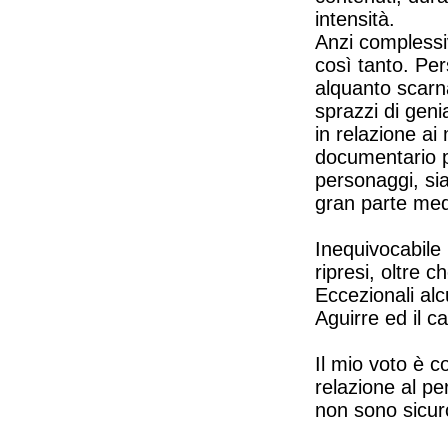
intensità.
Anzi compless
così tanto. Pe
alquanto scarna
sprazzi di gen
in relazione ai
documentario pe
personaggi, sia
gran parte med
Inequivocabile
ripresi, oltre c
Eccezionali al
Aguirre ed il ca
Il mio voto è c
relazione al pe
non sono sicuro