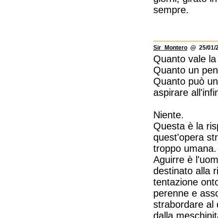
sempre.
Sir_Montero
@ 25/01/2
Quanto vale l
Quanto un pens
Quanto può un 
aspirare all'infi
Niente.
Questa è la ris
quest'opera st
troppo umana.
Aguirre è l'uo
destinato alla r
tentazione ontol
perenne e asso
strabordare al 
dalla meschinit