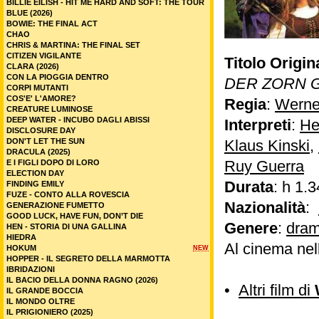
BILLIE EILISH - HIT ME HARD AND SOFT: THE TOUR
BLUE (2026)
BOWIE: THE FINAL ACT
CHAO
CHRIS & MARTINA: THE FINAL SET
CITIZEN VIGILANTE
Titolo Origin
CLARA (2026)
CON LA PIOGGIA DENTRO
DER ZORN 
CORPI MUTANTI
COS'E' L'AMORE?
Regia
:
Werne
CREATURE LUMINOSE
DEEP WATER - INCUBO DAGLI ABISSI
Interpreti
:
He
DISCLOSURE DAY
DON'T LET THE SUN
Klaus Kinski
,
DRACULA (2025)
Ruy Guerra
E I FIGLI DOPO DI LORO
ELECTION DAY
Durata
: h 1.3
FINDING EMILY
FUZE - CONTO ALLA ROVESCIA
Nazionalità
:
GENERAZIONE FUMETTO
GOOD LUCK, HAVE FUN, DON’T DIE
Genere
:
dram
HEN - STORIA DI UNA GALLINA
HIEDRA
Al cinema nel
HOKUM
NEW
HOPPER - IL SEGRETO DELLA MARMOTTA
IBRIDAZIONI
IL BACIO DELLA DONNA RAGNO (2026)
•
Altri film di
IL GRANDE BOCCIA
IL MONDO OLTRE
IL PRIGIONIERO (2025)