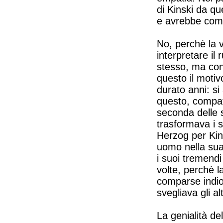
di Kinski da qu
e avrebbe compo
No, perchè la 
interpretare il
stesso, ma con 
questo il motivo
durato anni: si
questo, compati
seconda delle si
trasformava i s
Herzog per Kins
uomo nella sua
i suoi tremendi
volte, perchè l
comparse indio
svegliava gli al
La genialità del