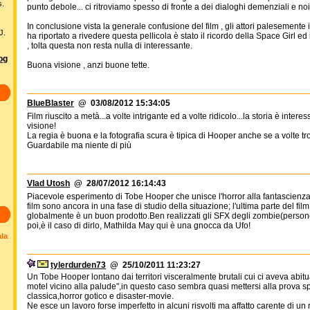
s.
punto debole... ci ritroviamo spesso di fronte a dei dialoghi demenziali e noi
In conclusione vista la generale confusione del film , gli attori palesemente i
J.
ha riportato a rivedere questa pellicola è stato il ricordo della Space Girl ed i
, tolta questa non resta nulla di interessante.
log
Buona visione , anzi buone tette.
BlueBlaster
@ 03/08/2012 15:34:05
Film riuscito a metà...a volte intrigante ed a volte ridicolo...la storia è inte
visione!
La regia è buona e la fotografia scura è tipica di Hooper anche se a volte tr
Guardabile ma niente di più
Vlad Utosh
@ 28/07/2012 16:14:43
Piacevole esperimento di Tobe Hooper che unisce l'horror alla fantascienza
film sono ancora in una fase di studio della situazione; l'ultima parte del f
globalmente è un buon prodotto.Ben realizzati gli SFX degli zombie(persone
poi,è il caso di dirlo, Mathilda May qui è una gnocca da Ufo!
ala
tylerdurden73
@ 25/10/2011 11:23:27
Un Tobe Hooper lontano dai territori visceralmente brutali cui ci aveva abit
motel vicino alla palude",in questo caso sembra quasi mettersi alla prova
classica,horror gotico e disaster-movie.
Ne esce un lavoro forse imperfetto in alcuni risvolti ma affatto carente di u