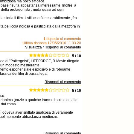
 ambiziosa ma poco efficace.
i base risulta abbastanza interessante. Inoltre, a
a della protagonista , nuda quasi ad ogni
 storia il film si sfilaccerà inesorabilmente , fra
ta pellicola noiosa e pasticciata dalla mezz'ora in
1 risposta al commento
Ultima risposta 17/05/2016 11.03.20
Visualizza / Rispondi al commento
5 / 10
esso di "Poltergeist", LIFEFORCE, B-Movie rilegato
di un modesto mestierante.
remento esponenziale esplosivo e di roboante
assica dei film di bassa lega.
Rispondi al commento
5 / 10
so.
 rianima grazie a qualche trucco discreto ed alle
 dal coma.
ini doveva aver sniffato qualcosa di veramente
a quel momento abbastanza mediocre.
Rispondi al commento