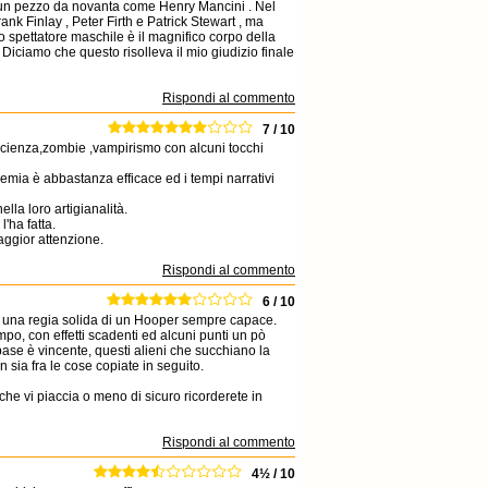
d un pezzo da novanta come Henry Mancini . Nel
k Finlay , Peter Firth e Patrick Stewart , ma
spettatore maschile è il magnifico corpo della
Diciamo che questo risolleva il mio giudizio finale
Rispondi al commento
7 / 10
tascienza,zombie ,vampirismo con alcuni tocchi
demia è abbastanza efficace ed i tempi narrativi
lla loro artigianalità.
'ha fatta.
aggior attenzione.
Rispondi al commento
6 / 10
 ad una regia solida di un Hooper sempre capace.
po, con effetti scadenti ed alcuni punti un pò
 base è vincente, questi alieni che succhiano la
 sia fra le cose copiate in seguito.
che vi piaccia o meno di sicuro ricorderete in
Rispondi al commento
4½ / 10