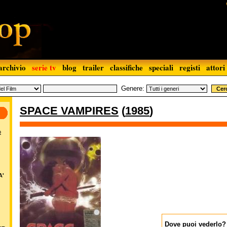
archivio
serie tv
blog
trailer
classifiche
speciali
registi
attori
Genere:
SPACE VAMPIRES
(
1985
)
o
A'
Dove puoi vederlo?