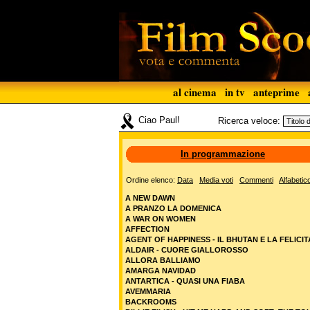
al cinema
in tv
anteprime
Ciao Paul!
Ricerca veloce:
In programmazione
Ordine elenco:
Data
Media voti
Commenti
Alfabetic
A NEW DAWN
A PRANZO LA DOMENICA
A WAR ON WOMEN
AFFECTION
AGENT OF HAPPINESS - IL BHUTAN E LA FELICIT
ALDAIR - CUORE GIALLOROSSO
ALLORA BALLIAMO
AMARGA NAVIDAD
ANTARTICA - QUASI UNA FIABA
AVEMMARIA
BACKROOMS