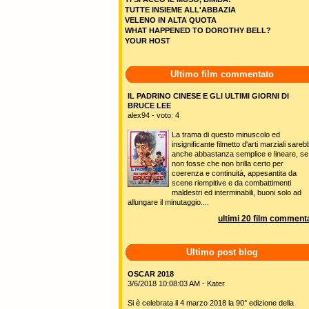
TUTTE INSIEME ALL'ABBAZIA
VELENO IN ALTA QUOTA
WHAT HAPPENED TO DOROTHY BELL?
YOUR HOST
Ultimo film commentato
IL PADRINO CINESE E GLI ULTIMI GIORNI DI
BRUCE LEE
alex94 - voto: 4
La trama di questo minuscolo ed
insignificante filmetto d'arti marziali sare
anche abbastanza semplice e lineare, se
non fosse che non brilla certo per
coerenza e continuità, appesantita da
scene riempitive e da combattimenti
maldestri ed interminabili, buoni solo ad
allungare il minutaggio....
ultimi 20 film commenta
Ultimo post blog
OSCAR 2018
3/6/2018 10:08:03 AM - Kater
Si è celebrata il 4 marzo 2018 la 90° edizione della