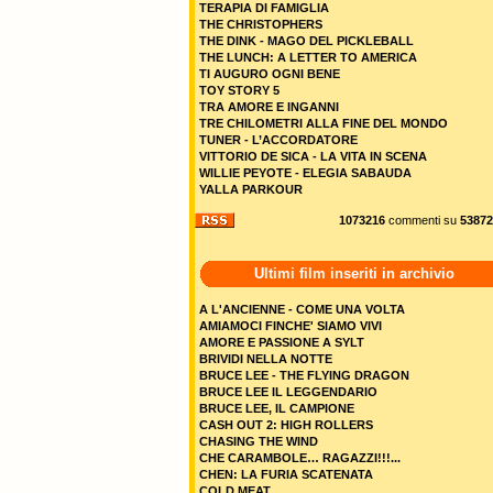
TERAPIA DI FAMIGLIA
THE CHRISTOPHERS
THE DINK - MAGO DEL PICKLEBALL
THE LUNCH: A LETTER TO AMERICA
TI AUGURO OGNI BENE
TOY STORY 5
TRA AMORE E INGANNI
TRE CHILOMETRI ALLA FINE DEL MONDO
TUNER - L’ACCORDATORE
VITTORIO DE SICA - LA VITA IN SCENA
WILLIE PEYOTE - ELEGIA SABAUDA
YALLA PARKOUR
1073216
commenti su
53872
Ultimi film inseriti in archivio
A L'ANCIENNE - COME UNA VOLTA
AMIAMOCI FINCHE' SIAMO VIVI
AMORE E PASSIONE A SYLT
BRIVIDI NELLA NOTTE
BRUCE LEE - THE FLYING DRAGON
BRUCE LEE IL LEGGENDARIO
BRUCE LEE, IL CAMPIONE
CASH OUT 2: HIGH ROLLERS
CHASING THE WIND
CHE CARAMBOLE… RAGAZZI!!!...
CHEN: LA FURIA SCATENATA
COLD MEAT