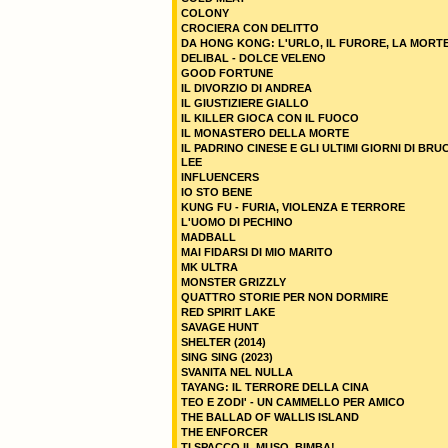
COLONY
CROCIERA CON DELITTO
DA HONG KONG: L'URLO, IL FURORE, LA MORT
DELIBAL - DOLCE VELENO
GOOD FORTUNE
IL DIVORZIO DI ANDREA
IL GIUSTIZIERE GIALLO
IL KILLER GIOCA CON IL FUOCO
IL MONASTERO DELLA MORTE
IL PADRINO CINESE E GLI ULTIMI GIORNI DI BRU
LEE
INFLUENCERS
IO STO BENE
KUNG FU - FURIA, VIOLENZA E TERRORE
L'UOMO DI PECHINO
MADBALL
MAI FIDARSI DI MIO MARITO
MK ULTRA
MONSTER GRIZZLY
QUATTRO STORIE PER NON DORMIRE
RED SPIRIT LAKE
SAVAGE HUNT
SHELTER (2014)
SING SING (2023)
SVANITA NEL NULLA
TAYANG: IL TERRORE DELLA CINA
TEO E ZODI' - UN CAMMELLO PER AMICO
THE BALLAD OF WALLIS ISLAND
THE ENFORCER
TI SPACCO IL MUSO, BIMBA!