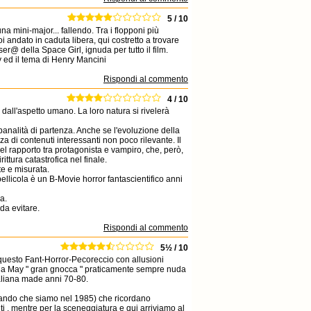
5 / 10
mini-major... fallendo. Tra i flopponi più
andato in caduta libera, qui costretto a trovare
 della Space Girl, ignuda per tutto il film.
y ed il tema di Henry Mancini
Rispondi al commento
4 / 10
e dall'aspetto umano. La loro natura si rivelerà
banalità di partenza. Anche se l'evoluzione della
a di contenuti interessanti non poco rilevante. Il
el rapporto tra protagonista e vampiro, che, però,
ttura catastrofica nel finale.
te e misurata.
 pellicola è un B-Movie horror fantascientifico anni
a.
da evitare.
Rispondi al commento
5½ / 10
questo Fant-Horror-Pecoreccio con allusioni
hilda May " gran gnocca " praticamente sempre nuda
aliana made anni 70-80.
ordando che siamo nel 1985) che ricordano
ti , mentre per la sceneggiatura e qui arriviamo al