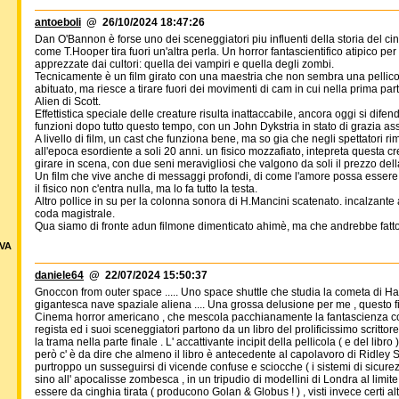
antoeboli
@ 26/10/2024 18:47:26
Dan O'Bannon è forse uno dei sceneggiatori piu influenti della storia del ci
come T.Hooper tira fuori un'altra perla. Un horror fantascientifico atipico pe
apprezzate dai cultori: quella dei vampiri e quella degli zombi.
Tecnicamente è un film girato con una maestria che non sembra una pellico
abituato, ma riesce a tirare fuori dei movimenti di cam in cui nella prima 
Alien di Scott.
Effettistica speciale delle creature risulta inattaccabile, ancora oggi si di
funzioni dopo tutto questo tempo, con un John Dykstria in stato di grazia as
A livello di film, un cast che funziona bene, ma so gia che negli spettatori
all'epoca esordiente a soli 20 anni. un fisico mozzafiato, intepreta questa
girare in scena, con due seni meravigliosi che valgono da soli il prezzo dell
Un film che vive anche di messaggi profondi, di come l'amore possa esser
il fisico non c'entra nulla, ma lo fa tutto la testa.
Altro pollice in su per la colonna sonora di H.Mancini scatenato. incalzante al
coda magistrale.
Qua siamo di fronte adun filmone dimenticato ahimè, ma che andrebbe fatto 
VA
daniele64
@ 22/07/2024 15:50:37
Gnoccon from outer space ..... Uno space shuttle che studia la cometa di Ha
gigantesca nave spaziale aliena .... Una grossa delusione per me , questo f
Cinema horror americano , che mescola pacchianamente la fantascienza con 
regista ed i suoi sceneggiatori partono da un libro del prolificissimo scritt
la trama nella parte finale . L' accattivante incipit della pellicola ( e del libro
però c' è da dire che almeno il libro è antecedente al capolavoro di Ridley 
purtroppo un susseguirsi di vicende confuse e sciocche ( i sistemi di sicure
sino all' apocalisse zombesca , in un tripudio di modellini di Londra al limi
essere da cinghia tirata ( producono Golan & Globus ! ) , visti invece certi altri