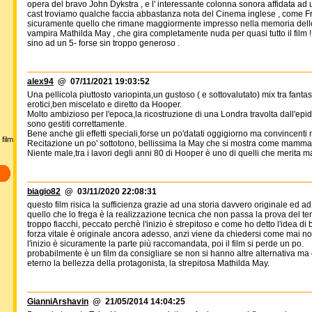
opera del bravo John Dykstra , e l' interessante colonna sonora affidata a
cast troviamo qualche faccia abbastanza nota del Cinema inglese , come Fran
sicuramente quello che rimane maggiormente impresso nella memoria dello 
vampira Mathilda May , che gira completamente nuda per quasi tutto il film ! 
sino ad un 5- forse sin troppo generoso .
alex94
@ 07/11/2021 19:03:52
Una pellicola piuttosto variopinta,un gustoso ( e sottovalutato) mix tra fan
erotici,ben miscelato e diretto da Hooper.
Molto ambizioso per l'epoca,la ricostruzione di una Londra travolta dall'epi
sono gestiti correttamente.
Bene anche gli effetti speciali,forse un po'datati oggigiorno ma convincenti ne
film
Recitazione un po' sottotono, bellissima la May che si mostra come mamma l
Niente male,tra i lavori degli anni 80 di Hooper è uno di quelli che merita m
biagio82
@ 03/11/2020 22:08:31
questo film risica la sufficienza grazie ad una storia davvero originale ed
quello che lo frega è la realizzazione tecnica che non passa la prova del tem
troppo fiacchi, peccato perchè l'inizio è strepitoso e come ho detto l'idea di
forza vitale è originale ancora adesso, anzi viene da chiedersi come mai non
l'inizio è sicuramente la parte più raccomandata, poi il film si perde un po.
probabilmente è un film da consigliare se non si hanno altre alternativa ma 
eterno la bellezza della protagonista, la strepitosa Mathilda May.
GianniArshavin
@ 21/05/2014 14:04:25