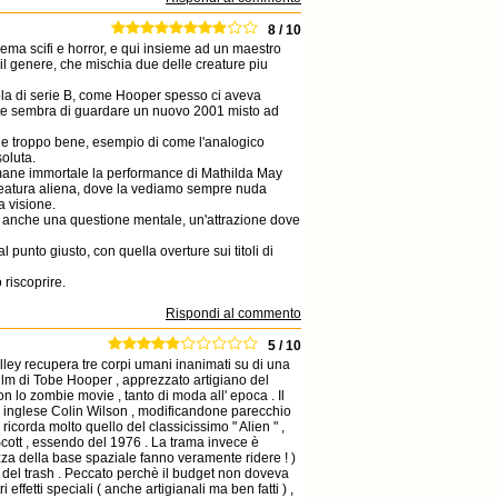
8 / 10
nema scifi e horror, e qui insieme ad un maestro
r il genere, che mischia due delle creature piu
la di serie B, come Hooper spesso ci aveva
parte sembra di guardare un nuovo 2001 misto ad
fende troppo bene, esempio di come l'analogico
soluta.
 rimane immortale la performance di Mathilda May
 creatura aliena, dove la vediamo sempre nuda
a visione.
e anche una questione mentale, un'attrazione dove
 punto giusto, con quella overture sui titoli di
riscoprire.
Rispondi al commento
5 / 10
lley recupera tre corpi umani inanimati su di una
ilm di Tobe Hooper , apprezzato artigiano del
lo zombie movie , tanto di moda all' epoca . Il
ore inglese Colin Wilson , modificandone parecchio
 ) ricorda molto quello del classicissimo " Alien " ,
Scott , essendo del 1976 . La trama invece è
zza della base spaziale fanno veramente ridere ! )
te del trash . Peccato perchè il budget non doveva
 effetti speciali ( anche artigianali ma ben fatti ) ,