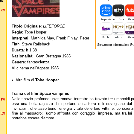
UR
NEW
Titolo Originale
:
LIFEFORCE
Regia
:
Tobe Hooper
Interpreti
:
Mathilda May
,
Frank Finlay
,
Peter
Firth
,
Steve Railsback
Streaming information
Durata
: h 1.38
Nazionalità
:
Gran Bretagna
1985
Genere
:
fantascienza
Al cinema nell'Agosto
1985
•
Altri film di
Tobe Hooper
Trama del film Space vampires
Nello spazio profondo un'astronave terrestre ha trovato tre umanoidi per
NEW
essi una bella ragazza. Li riportano sulla terra e li risvegliano dal
invincibili, che assorbono l'energia vitale delle loro vittime. Lo scien
fine al massacro; l'uomo affronta con coraggio l'impresa, ma tra lui 
NEW
potrebbe essere d'amore.