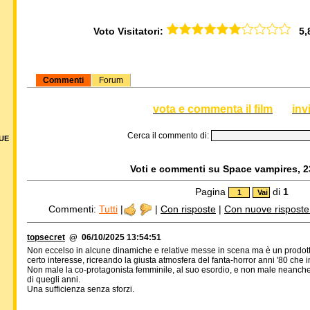
Voto Visitatori:
5,83
Commenti
Forum
vota e commenta il film
inv
Cerca il commento di:
DUE
Voti e commenti su Space vampires, 23
Pagina
di
1
Commenti:
Tutti
|
|
Con risposte
|
Con nuove risposte d
topsecret
@ 06/10/2025 13:54:51
Non eccelso in alcune dinamiche e relative messe in scena ma è un prodott
certo interesse, ricreando la giusta atmosfera del fanta-horror anni '80 che i
Non male la co-protagonista femminile, al suo esordio, e non male neanche i
di quegli anni.
Una sufficienza senza sforzi.