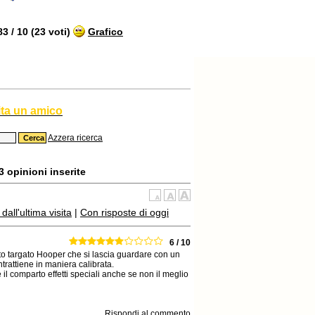
 / 10 (23 voti)
Grafico
ita un amico
Azzera ricerca
 opinioni inserite
all'ultima visita
|
Con risposte di oggi
6 / 10
o targato Hooper che si lascia guardare con un
ntrattiene in maniera calibrata.
l comparto effetti speciali anche se non il meglio
Rispondi al commento