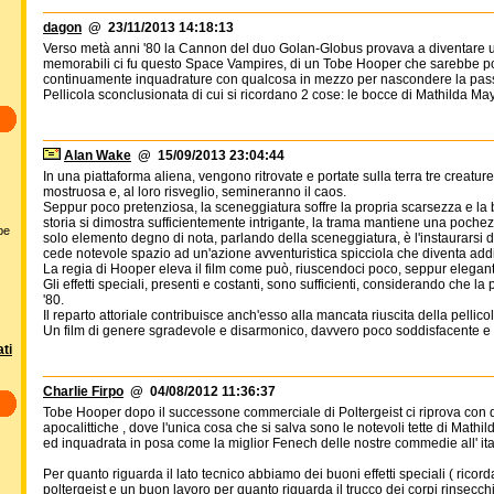
dagon
@ 23/11/2013 14:18:13
Verso metà anni '80 la Cannon del duo Golan-Globus provava a diventare una 
memorabili ci fu questo Space Vampires, di un Tobe Hooper che sarebbe poi 
continuamente inquadrature con qualcosa in mezzo per nascondere la passer@
Pellicola sconclusionata di cui si ricordano 2 cose: le bocce di Mathilda Ma
Alan Wake
@ 15/09/2013 23:04:44
In una piattaforma aliena, vengono ritrovate e portate sulla terra tre creatur
mostruosa e, al loro risveglio, semineranno il caos.
Seppur poco pretenziosa, la sceneggiatura soffre la propria scarsezza e la 
storia si dimostra sufficientemente intrigante, la trama mantiene una pochezz
bbe
solo elemento degno di nota, parlando della sceneggiatura, è l'instaurarsi d
cede notevole spazio ad un'azione avventuristica spicciola che diventa addiri
La regia di Hooper eleva il film come può, riuscendoci poco, seppur elegan
Gli effetti speciali, presenti e costanti, sono sufficienti, considerando che la
'80.
Il reparto attoriale contribuisce anch'esso alla mancata riuscita della pellicol
Un film di genere sgradevole e disarmonico, davvero poco soddisfacente e 
ti
Charlie Firpo
@ 04/08/2012 11:36:37
Tobe Hooper dopo il successone commerciale di Poltergeist ci riprova con 
apocalittiche , dove l'unica cosa che si salva sono le notevoli tette di Mat
ed inquadrata in posa come la miglior Fenech delle nostre commedie all' it
Per quanto riguarda il lato tecnico abbiamo dei buoni effetti speciali ( ric
poltergeist e un buon lavoro per quanto riguarda il trucco dei corpi rinsecchi