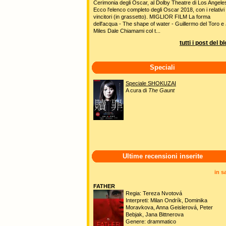
Cerimonia degli Oscar, al Dolby Theatre di Los Angele
Ecco l'elenco completo degli Oscar 2018, con i relativi
vincitori (in grassetto). MIGLIOR FILM La forma
dell'acqua - The shape of water - Guillermo del Toro e 
Miles Dale Chiamami col t...
tutti i post del b
Speciali
Speciale SHOKUZAI
A cura di
The Gaunt
Ultime recensioni inserite
in s
FATHER
Regia: Tereza Nvotová
Interpreti: Milan Ondrík, Dominika
Moravkova, Anna Geislerová, Peter
Bebjak, Jana Bittnerova
Genere: drammatico