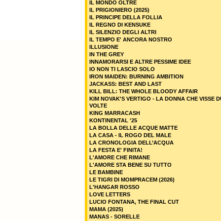
IL MONDO OLTRE
IL PRIGIONIERO (2025)
IL PRINCIPE DELLA FOLLIA
IL REGNO DI KENSUKE
IL SILENZIO DEGLI ALTRI
IL TEMPO E' ANCORA NOSTRO
ILLUSIONE
IN THE GREY
INNAMORARSI E ALTRE PESSIME IDEE
IO NON TI LASCIO SOLO
IRON MAIDEN: BURNING AMBITION
JACKASS: BEST AND LAST
KILL BILL: THE WHOLE BLOODY AFFAIR
KIM NOVAK'S VERTIGO - LA DONNA CHE VISSE 
VOLTE
KING MARRACASH
KONTINENTAL '25
LA BOLLA DELLE ACQUE MATTE
LA CASA - IL ROGO DEL MALE
LA CRONOLOGIA DELL’ACQUA
LA FESTA E' FINITA!
L'AMORE CHE RIMANE
L'AMORE STA BENE SU TUTTO
LE BAMBINE
LE TIGRI DI MOMPRACEM (2026)
L'HANGAR ROSSO
LOVE LETTERS
LUCIO FONTANA, THE FINAL CUT
MAMA (2025)
MANAS - SORELLE