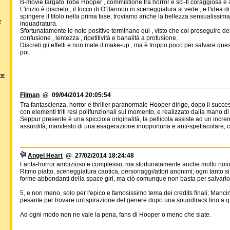
B-movie targato Tobe Hooper , commistione fra horror e sci-fi coraggiosa e
L'inizio è discreto , il tocco di O'Bannon in sceneggiatura si vede , e l'idea d
spingere il titolo nella prima fase, troviamo anche la bellezza sensualissim
E
inquadratura.
Sfortunatamente le note positive terminano qui , visto che col proseguire della
confusione , lentezza , ripetitività e banalità a profusione.
Discreti gli effetti e non male il make-up , ma è troppo poco per salvare ques
poi.
CE
Filman
@ 09/04/2014 20:05:54
Tra fantascienza, horror e thriller paranormale Hooper dirige, dopo il succ
con elementi triti resi polifunzionali sul momento, e realizzato dalla mano 
Seppur presente è una spicciola originalità, la pellicola assiste ad un inc
assurdità, manifesto di una esagerazione inopportuna e anti-spettacolare, cl
Angel Heart
@ 27/02/2014 18:24:48
Fanta-horror ambizioso e complesso, ma sfortunatamente anche molto noio
Ritmo piatto, sceneggiatura caotica, personaggi/attori anonimi; ogni tanto si
forme abbondanti della space girl, ma ciò comunque non basta per salvarlo
5, e non meno, solo per l'epico e famosissimo tema dei credits finali; Manc
pesante per trovare un'ispirazione del genere dopo una soundtrack fino 
Ad ogni modo non ne vale la pena, fans di Hooper o meno che siate.