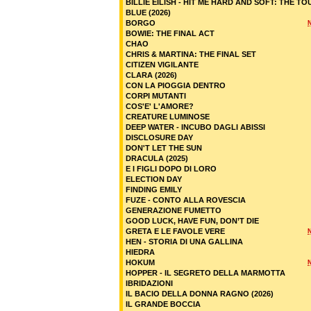
BILLIE EILISH - HIT ME HARD AND SOFT: THE TO
BLUE (2026)
BORGO
BOWIE: THE FINAL ACT
CHAO
CHRIS & MARTINA: THE FINAL SET
CITIZEN VIGILANTE
CLARA (2026)
CON LA PIOGGIA DENTRO
CORPI MUTANTI
COS'E' L'AMORE?
CREATURE LUMINOSE
DEEP WATER - INCUBO DAGLI ABISSI
DISCLOSURE DAY
DON'T LET THE SUN
DRACULA (2025)
E I FIGLI DOPO DI LORO
ELECTION DAY
FINDING EMILY
FUZE - CONTO ALLA ROVESCIA
GENERAZIONE FUMETTO
GOOD LUCK, HAVE FUN, DON’T DIE
GRETA E LE FAVOLE VERE
HEN - STORIA DI UNA GALLINA
HIEDRA
HOKUM
HOPPER - IL SEGRETO DELLA MARMOTTA
IBRIDAZIONI
IL BACIO DELLA DONNA RAGNO (2026)
IL GRANDE BOCCIA