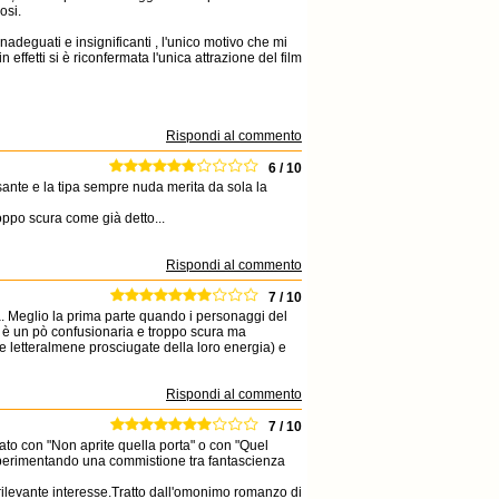
osi.
nadeguati e insignificanti , l'unico motivo che mi
n effetti si è riconfermata l'unica attrazione del film
Rispondi al commento
6 / 10
ressante e la tipa sempre nuda merita da sola la
oppo scura come già detto...
Rispondi al commento
7 / 10
. Meglio la prima parte quando i personaggi del
ilm è un pò confusionaria e troppo scura ma
 letteralmene prosciugate della loro energia) e
Rispondi al commento
7 / 10
uato con "Non aprite quella porta" o con "Quel
 sperimentando una commistione tra fantascienza
n rilevante interesse.Tratto dall'omonimo romanzo di