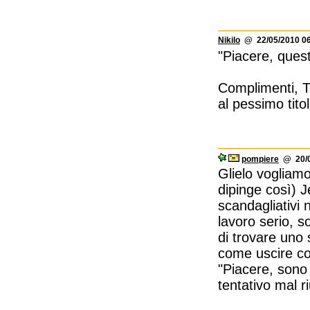
Nikilo
@ 22/05/2010 06
"Piacere, quest
Complimenti, T
al pessimo tito
pompiere
@ 20/0
Glielo vogliamo
dipinge così) 
scandagliativi 
lavoro serio, so
di trovare uno 
come uscire con
"Piacere, sono u
tentativo mal r