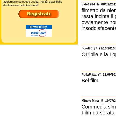
aggiornarto su nuove uscite, novità, classifiche
vale1984
@ 08/02/2011
direttamente nella tua email!
filmetto da nie
resta incinta i
ovviamente non 
insoddisfacent
floyd80
@ 29/10/2010 
Orribile e la 
PollaFritta
@ 18/09/201
Bel film
Mino e Mina
@ 19/07/2
Commedia simpa
Film da serata 