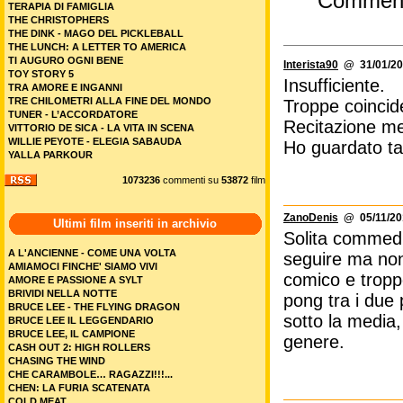
Commen
TERAPIA DI FAMIGLIA
THE CHRISTOPHERS
THE DINK - MAGO DEL PICKLEBALL
THE LUNCH: A LETTER TO AMERICA
TI AUGURO OGNI BENE
Interista90
@ 31/01/20
TOY STORY 5
Insufficiente.
TRA AMORE E INGANNI
TRE CHILOMETRI ALLA FINE DEL MONDO
Troppe coincid
TUNER - L’ACCORDATORE
Recitazione me
VITTORIO DE SICA - LA VITA IN SCENA
WILLIE PEYOTE - ELEGIA SABAUDA
Ho guardato ta
YALLA PARKOUR
1073236
commenti su
53872
film
ZanoDenis
@ 05/11/20
Ultimi film inseriti in archivio
Solita commedio
A L'ANCIENNE - COME UNA VOLTA
seguire ma non l
AMIAMOCI FINCHE' SIAMO VIVI
comico e troppo
AMORE E PASSIONE A SYLT
BRIVIDI NELLA NOTTE
pong tra i due 
BRUCE LEE - THE FLYING DRAGON
sotto la media, 
BRUCE LEE IL LEGGENDARIO
BRUCE LEE, IL CAMPIONE
genere.
CASH OUT 2: HIGH ROLLERS
CHASING THE WIND
CHE CARAMBOLE… RAGAZZI!!!...
CHEN: LA FURIA SCATENATA
COLD MEAT