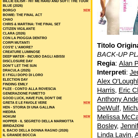
BILLIE EILISH - HIT ME HARD AND SOFT: THE TOUR
BLUE (2026)
BORGO
NEW
BOWIE: THE FINAL ACT
CHAO
CHRIS & MARTINA: THE FINAL SET
CITIZEN VIGILANTE
CLARA (2026)
CON LA PIOGGIA DENTRO
CORPI MUTANTI
Titolo Origin
COS'E' L'AMORE?
CREATURE LUMINOSE
BACK-UP P
DEEP WATER - INCUBO DAGLI ABISSI
DISCLOSURE DAY
Regia
:
Alan 
DON'T LET THE SUN
DRACULA (2025)
Interpreti
:
Je
E I FIGLI DOPO DI LORO
Alex O'Loughl
ELECTION DAY
FINDING EMILY
Harris
,
Eric C
FUZE - CONTO ALLA ROVESCIA
GENERAZIONE FUMETTO
Anthony And
GOOD LUCK, HAVE FUN, DON’T DIE
GRETA E LE FAVOLE VERE
NEW
DeWulf
,
Mich
HEN - STORIA DI UNA GALLINA
HIEDRA
Melissa McCa
HOKUM
NEW
HOPPER - IL SEGRETO DELLA MARMOTTA
Bosley
,
Jenni
IBRIDAZIONI
IL BACIO DELLA DONNA RAGNO (2026)
Linda Lavin
,
IL GRANDE BOCCIA