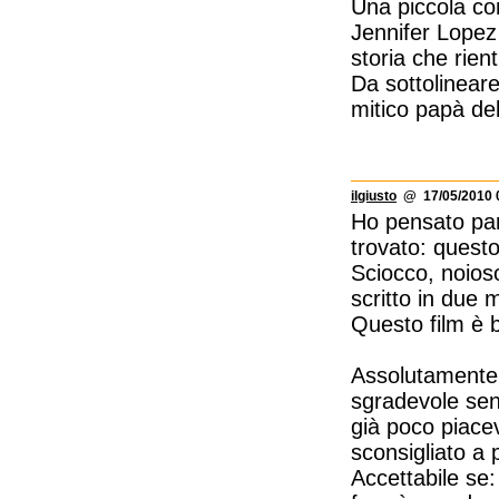
Una piccola com
Jennifer Lopez 
storia che rien
Da sottolineare
mitico papà del
ilgiusto
@ 17/05/2010 
Ho pensato pare
trovato: questo
Sciocco, noioso
scritto in due 
Questo film è b
Assolutamente d
sgradevole sen
già poco piacev
sconsigliato a 
Accettabile se: