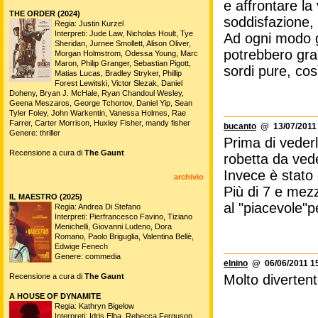
e affrontare la
THE ORDER (2024)
soddisfazione, 
Regia: Justin Kurzel
Interpreti: Jude Law, Nicholas Hoult, Tye
Ad ogni modo g
Sheridan, Jurnee Smollett, Alison Oliver,
potrebbero grad
Morgan Holmstrom, Odessa Young, Marc
Maron, Philip Granger, Sebastian Pigott,
sordi pure, co
Matias Lucas, Bradley Stryker, Phillip
Forest Lewitski, Victor Slezak, Daniel
Doheny, Bryan J. McHale, Ryan Chandoul Wesley,
Geena Meszaros, George Tchortov, Daniel Yip, Sean
Tyler Foley, John Warkentin, Vanessa Holmes, Rae
Farrer, Carter Morrison, Huxley Fisher, mandy fisher
bucanto
@ 13/07/2011 
Genere: thriller
Prima di vederl
Recensione a cura di
The Gaunt
robetta da vede
Invece è stato
archivio
Più di 7 e mez
IL MAESTRO (2025)
al "piacevole"
Regia: Andrea Di Stefano
Interpreti: Pierfrancesco Favino, Tiziano
Menichelli, Giovanni Ludeno, Dora
Romano, Paolo Briguglia, Valentina Bellè,
Edwige Fenech
Genere: commedia
elnino
@ 06/06/2011 15
Recensione a cura di
The Gaunt
Molto divertent
A HOUSE OF DYNAMITE
Regia: Kathryn Bigelow
Interpreti: Idris Elba, Rebecca Ferguson,