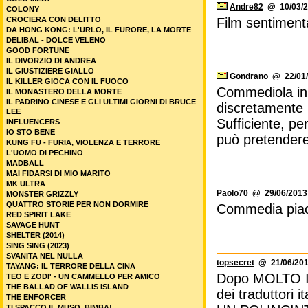
Andre82
@ 10/03/2
COLONY
CROCIERA CON DELITTO
Film sentimenta
DA HONG KONG: L'URLO, IL FURORE, LA MORTE
DELIBAL - DOLCE VELENO
GOOD FORTUNE
IL DIVORZIO DI ANDREA
IL GIUSTIZIERE GIALLO
Gondrano
@ 22/01/
IL KILLER GIOCA CON IL FUOCO
Commediola inn
IL MONASTERO DELLA MORTE
IL PADRINO CINESE E GLI ULTIMI GIORNI DI BRUCE
discretamente b
LEE
Sufficiente, pe
INFLUENCERS
IO STO BENE
può pretendere
KUNG FU - FURIA, VIOLENZA E TERRORE
L'UOMO DI PECHINO
MADBALL
MAI FIDARSI DI MIO MARITO
MK ULTRA
Paolo70
@ 29/06/2013 
MONSTER GRIZZLY
QUATTRO STORIE PER NON DORMIRE
Commedia piacev
RED SPIRIT LAKE
SAVAGE HUNT
SHELTER (2014)
SING SING (2023)
SVANITA NEL NULLA
topsecret
@ 21/06/201
TAYANG: IL TERRORE DELLA CINA
Dopo MOLTO IN
TEO E ZODI' - UN CAMMELLO PER AMICO
THE BALLAD OF WALLIS ISLAND
dei traduttori 
THE ENFORCER
TI SPACCO IL MUSO, BIMBA!