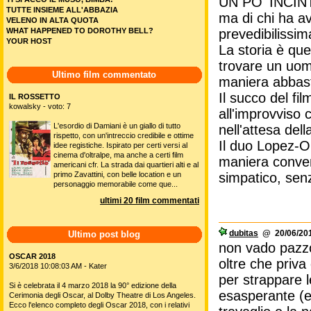
UN PO' INCINTA.
TUTTE INSIEME ALL'ABBAZIA
ma di chi ha avu
VELENO IN ALTA QUOTA
WHAT HAPPENED TO DOROTHY BELL?
prevedibilissim
YOUR HOST
La storia è que
trovare un uomo
Ultimo film commentato
maniera abbast
Il succo del fi
IL ROSSETTO
kowalsky - voto: 7
all'improvviso
L'esordio di Damiani è un giallo di tutto
nell'attesa del
rispetto, con un'intreccio credibile e ottime
Il duo Lopez-O'
idee registiche. Ispirato per certi versi al
cinema d'oltralpe, ma anche a certi film
maniera conven
americani cfr. La strada dai quartieri alti e al
primo Zavattini, con belle location e un
simpatico, senz
personaggio memorabile come que...
ultimi 20 film commentati
dubitas
@ 20/06/201
Ultimo post blog
non vado pazzo
OSCAR 2018
oltre che priva
3/6/2018 10:08:03 AM - Kater
per strappare l
Si è celebrata il 4 marzo 2018 la 90° edizione della
esasperante (e 
Cerimonia degli Oscar, al Dolby Theatre di Los Angeles.
Ecco l'elenco completo degli Oscar 2018, con i relativi