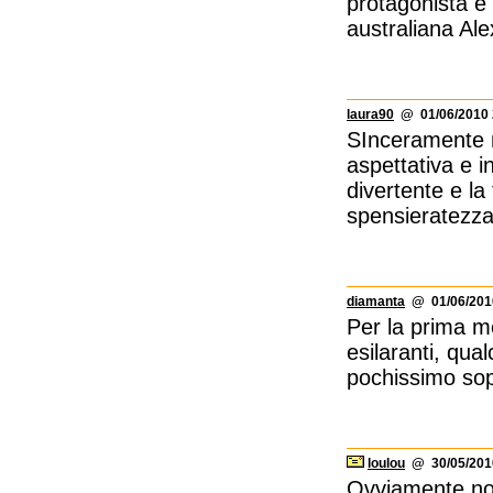
protagonista è 
australiana Ale
laura90
@ 01/06/2010 
SInceramente n
aspettativa e 
divertente e la
spensieratezza
diamanta
@ 01/06/2010
Per la prima m
esilaranti, qu
pochissimo sop
loulou
@ 30/05/2010
Ovviamente non