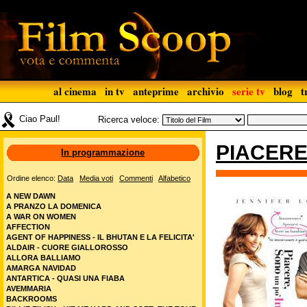
al cinema
in tv
anteprime
archivio
serie tv
blog
t
Ciao Paul!
Ricerca veloce:
PIACERE
In programmazione
Ordine elenco:
Data
Media voti
Commenti
Alfabetico
A NEW DAWN
A PRANZO LA DOMENICA
A WAR ON WOMEN
AFFECTION
AGENT OF HAPPINESS - IL BHUTAN E LA FELICITA'
ALDAIR - CUORE GIALLOROSSO
ALLORA BALLIAMO
AMARGA NAVIDAD
ANTARTICA - QUASI UNA FIABA
AVEMMARIA
BACKROOMS