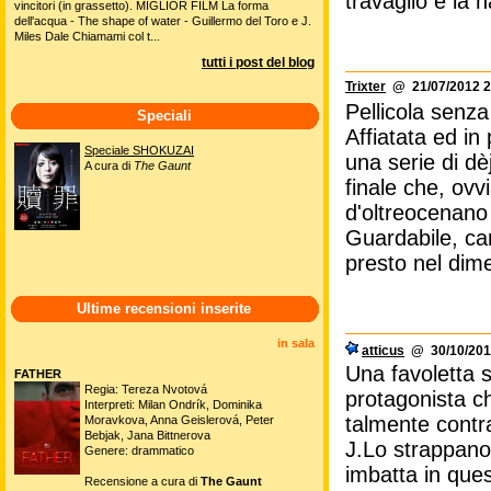
travaglio e la n
vincitori (in grassetto). MIGLIOR FILM La forma
dell'acqua - The shape of water - Guillermo del Toro e J.
Miles Dale Chiamami col t...
tutti i post del blog
Trixter
@ 21/07/2012 2
Pellicola senza
Speciali
Affiatata ed in
Speciale SHOKUZAI
una serie di dèj
A cura di
The Gaunt
finale che, ov
d'oltreocenano
Guardabile, car
presto nel dime
Ultime recensioni inserite
in sala
atticus
@ 30/10/2011
Una favoletta 
FATHER
Regia: Tereza Nvotová
protagonista che
Interpreti: Milan Ondrík, Dominika
talmente contr
Moravkova, Anna Geislerová, Peter
Bebjak, Jana Bittnerova
J.Lo strappano i
Genere: drammatico
imbatta in ques
Recensione a cura di
The Gaunt