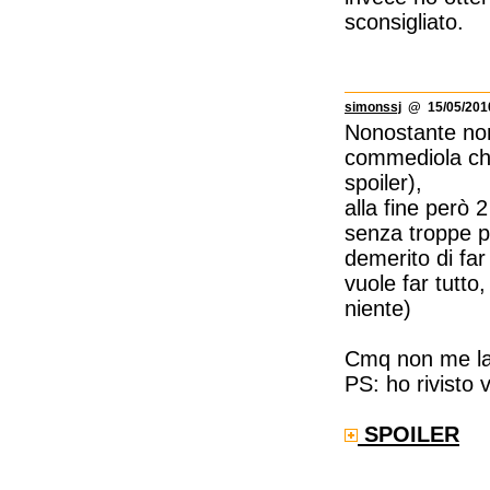
sconsigliato.
simonssj
@ 15/05/2010
Nonostante non
commediola che 
spoiler),
alla fine però 2
senza troppe pr
demerito di far
vuole far tutto
niente)
Cmq non me la 
PS: ho rivisto 
SPOILER