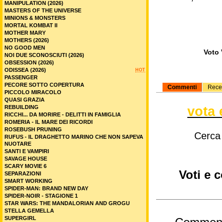
MANIPULATION (2026)
MASTERS OF THE UNIVERSE
MINIONS & MONSTERS
MORTAL KOMBAT II
MOTHER MARY
MOTHERS (2026)
NO GOOD MEN
Voto 
NOI DUE SCONOSCIUTI (2026)
OBSESSION (2026)
ODISSEA (2026)
HOT
PASSENGER
PECORE SOTTO COPERTURA
Commenti
Rece
PICCOLO MIRACOLO
QUASI GRAZIA
vota 
REBUILDING
RICCHI... DA MORIRE - DELITTI IN FAMIGLIA
ROMERIA - IL MARE DEI RICORDI
ROSEBUSH PRUNING
Cerca
RUFUS - IL DRAGHETTO MARINO CHE NON SAPEVA
NUOTARE
SANTI E VAMPIRI
SAVAGE HOUSE
SCARY MOVIE 6
Voti e 
SEPARAZIONI
SMART WORKING
SPIDER-MAN: BRAND NEW DAY
SPIDER-NOIR - STAGIONE 1
STAR WARS: THE MANDALORIAN AND GROGU
STELLA GEMELLA
SUPERGIRL