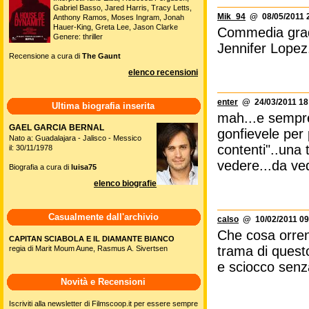
Gabriel Basso, Jared Harris, Tracy Letts,
Mik_94
@ 08/05/2011 2
Anthony Ramos, Moses Ingram, Jonah
Hauer-King, Greta Lee, Jason Clarke
Commedia grade
Genere: thriller
Jennifer Lopez.
Recensione a cura di
The Gaunt
elenco recensioni
enter
@ 24/03/2011 18
Ultima biografia inserita
mah...e sempre
GAEL GARCIA BERNAL
gonfievele per p
Nato a: Guadalajara - Jalisco - Messico
contenti"..una 
il: 30/11/1978
vedere...da ve
Biografia a cura di
luisa75
elenco biografie
Casualmente dall'archivio
calso
@ 10/02/2011 09
Che cosa orren
CAPITAN SCIABOLA E IL DIAMANTE BIANCO
trama di questo
regia di Marit Moum Aune, Rasmus A. Sivertsen
e sciocco senza
Novità e Recensioni
Iscriviti alla newsletter di Filmscoop.it per essere sempre