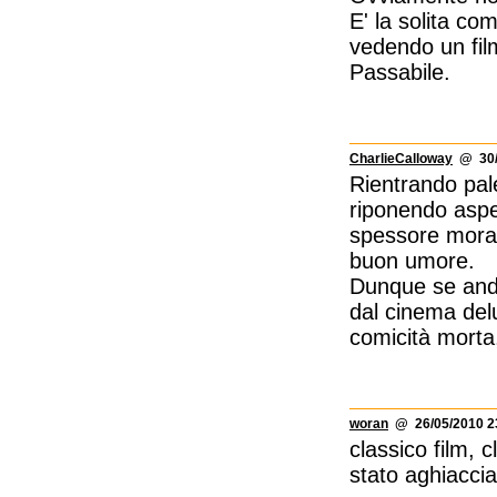
E' la solita co
vedendo un fil
Passabile.
CharlieCalloway
@ 30/0
Rientrando pa
riponendo aspett
spessore moral
buon umore.
Dunque se anda
dal cinema delu
comicità morta
woran
@ 26/05/2010 2
classico film, c
stato aghiacci