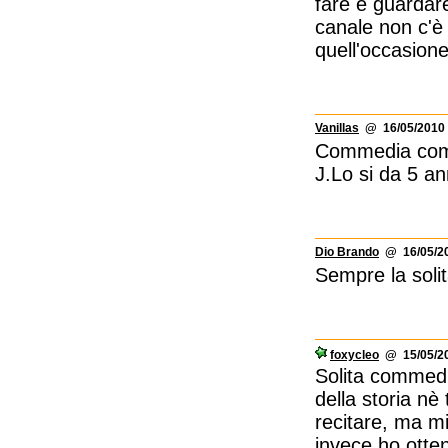
fare è guardare
canale non c'è 
quell'occasione
Vanillas
@ 16/05/2010 
Commedia come 
J.Lo si da 5 an
Dio Brando
@ 16/05/20
Sempre la solita
foxycleo
@ 15/05/20
Solita commedi
della storia n
recitare, ma m
invece ho otten