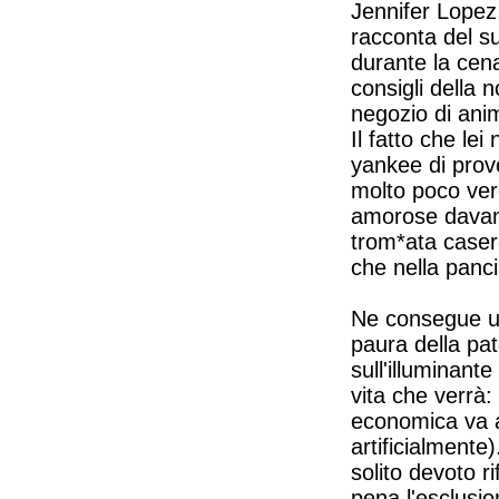
Jennifer Lopez,
racconta del s
durante la cen
consigli della
negozio di anim
Il fatto che le
yankee di pro
molto poco ver
amorose davanti
trom*ata caser
che nella panc
Ne consegue un'a
paura della pat
sull'illuminant
vita che verrà:
economica va a 
artificialmente)
solito devoto r
pena l'esclusio