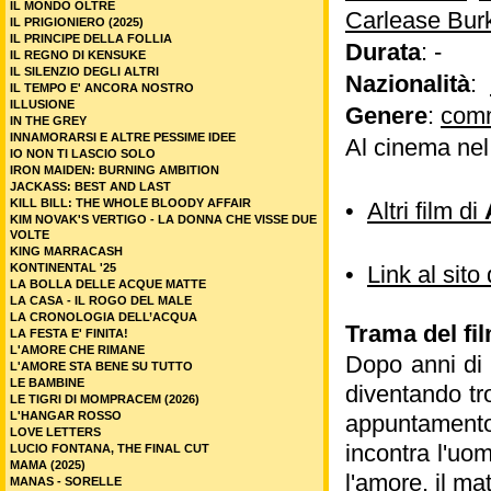
IL MONDO OLTRE
Carlease Bur
IL PRIGIONIERO (2025)
IL PRINCIPE DELLA FOLLIA
Durata
: -
IL REGNO DI KENSUKE
IL SILENZIO DEGLI ALTRI
Nazionalità
:
IL TEMPO E' ANCORA NOSTRO
ILLUSIONE
Genere
:
com
IN THE GREY
INNAMORARSI E ALTRE PESSIME IDEE
Al cinema ne
IO NON TI LASCIO SOLO
IRON MAIDEN: BURNING AMBITION
JACKASS: BEST AND LAST
KILL BILL: THE WHOLE BLOODY AFFAIR
•
Altri film di
KIM NOVAK'S VERTIGO - LA DONNA CHE VISSE DUE
VOLTE
KING MARRACASH
KONTINENTAL '25
•
Link al si
LA BOLLA DELLE ACQUE MATTE
LA CASA - IL ROGO DEL MALE
LA CRONOLOGIA DELL’ACQUA
Trama del fil
LA FESTA E' FINITA!
L'AMORE CHE RIMANE
Dopo anni di 
L'AMORE STA BENE SU TUTTO
LE BAMBINE
diventando tr
LE TIGRI DI MOMPRACEM (2026)
L'HANGAR ROSSO
appuntamento
LOVE LETTERS
incontra l'uo
LUCIO FONTANA, THE FINAL CUT
MAMA (2025)
l'amore, il ma
MANAS - SORELLE