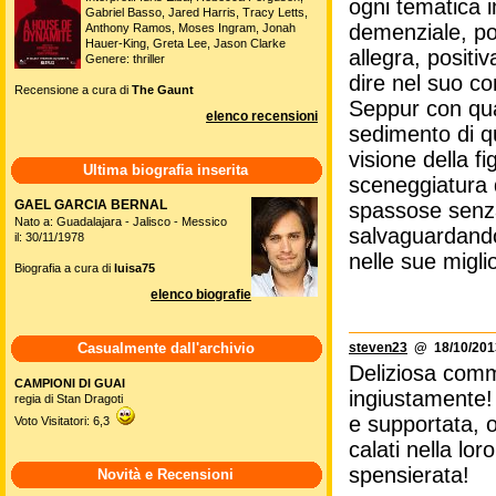
ogni tematica 
Gabriel Basso, Jared Harris, Tracy Letts,
demenziale, po
Anthony Ramos, Moses Ingram, Jonah
Hauer-King, Greta Lee, Jason Clarke
allegra, posit
Genere: thriller
dire nel suo c
Recensione a cura di
The Gaunt
Seppur con qual
elenco recensioni
sedimento di q
visione della fi
Ultima biografia inserita
sceneggiatura 
GAEL GARCIA BERNAL
spassose senza 
Nato a: Guadalajara - Jalisco - Messico
salvaguardando 
il: 30/11/1978
nelle sue miglio
Biografia a cura di
luisa75
elenco biografie
Casualmente dall'archivio
steven23
@ 18/10/2013
Deliziosa comm
CAMPIONI DI GUAI
ingiustamente!
regia di Stan Dragoti
e supportata, 
Voto Visitatori: 6,3
calati nella lo
spensierata!
Novità e Recensioni