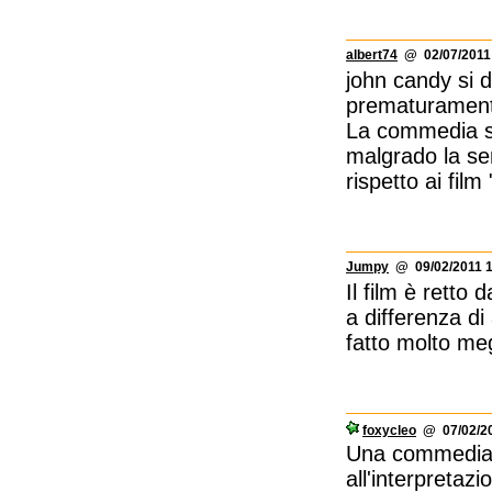
albert74
@ 02/07/2011 
john candy si 
prematurament
La commedia si 
malgrado la sem
rispetto ai fil
Jumpy
@ 09/02/2011 1
Il film è rett
a differenza di
fatto molto meg
foxycleo
@ 07/02/20
Una commedia 
all'interpretaz