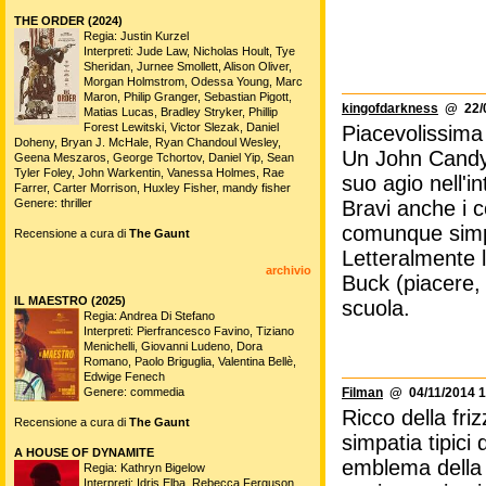
THE ORDER (2024)
Regia: Justin Kurzel
Interpreti: Jude Law, Nicholas Hoult, Tye
Sheridan, Jurnee Smollett, Alison Oliver,
Morgan Holmstrom, Odessa Young, Marc
Maron, Philip Granger, Sebastian Pigott,
kingofdarkness
@ 22/0
Matias Lucas, Bradley Stryker, Phillip
Forest Lewitski, Victor Slezak, Daniel
Piacevolissima 
Doheny, Bryan J. McHale, Ryan Chandoul Wesley,
Un John Candy 
Geena Meszaros, George Tchortov, Daniel Yip, Sean
Tyler Foley, John Warkentin, Vanessa Holmes, Rae
suo agio nell'i
Farrer, Carter Morrison, Huxley Fisher, mandy fisher
Genere: thriller
Bravi anche i 
comunque simpa
Recensione a cura di
The Gaunt
Letteralmente l
archivio
Buck (piacere, 
IL MAESTRO (2025)
scuola.
Regia: Andrea Di Stefano
Interpreti: Pierfrancesco Favino, Tiziano
Menichelli, Giovanni Ludeno, Dora
Romano, Paolo Briguglia, Valentina Bellè,
Edwige Fenech
Genere: commedia
Filman
@ 04/11/2014 1
Ricco della fri
Recensione a cura di
The Gaunt
simpatia tipic
A HOUSE OF DYNAMITE
emblema della 
Regia: Kathryn Bigelow
Interpreti: Idris Elba, Rebecca Ferguson,