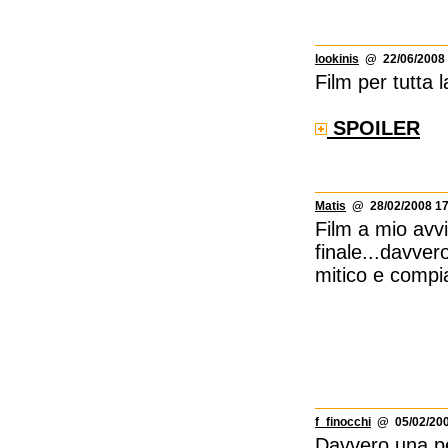
lookinis
@ 22/06/2008 
Film per tutta 
SPOILER
Matis
@ 28/02/2008 17
Film a mio avv
finale...davve
mitico e compi
f_finocchi
@ 05/02/200
Davvero una pe