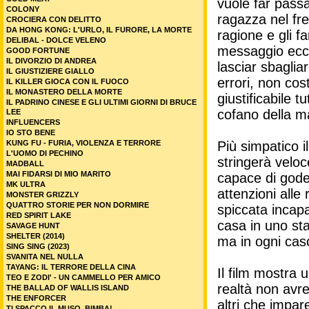
vuole far pass
COLONY
ragazza nel fre
CROCIERA CON DELITTO
DA HONG KONG: L'URLO, IL FURORE, LA MORTE
ragione e gli f
DELIBAL - DOLCE VELENO
messaggio ecc
GOOD FORTUNE
IL DIVORZIO DI ANDREA
lasciar sbaglia
IL GIUSTIZIERE GIALLO
errori, non cos
IL KILLER GIOCA CON IL FUOCO
IL MONASTERO DELLA MORTE
giustificabile 
IL PADRINO CINESE E GLI ULTIMI GIORNI DI BRUCE
cofano della m
LEE
INFLUENCERS
IO STO BENE
KUNG FU - FURIA, VIOLENZA E TERRORE
Più simpatico i
L'UOMO DI PECHINO
stringerà velo
MADBALL
MAI FIDARSI DI MIO MARITO
capace di goder
MK ULTRA
attenzioni alle
MONSTER GRIZZLY
QUATTRO STORIE PER NON DORMIRE
spiccata incap
RED SPIRIT LAKE
casa in uno sta
SAVAGE HUNT
SHELTER (2014)
ma in ogni caso
SING SING (2023)
SVANITA NEL NULLA
TAYANG: IL TERRORE DELLA CINA
Il film mostra 
TEO E ZODI' - UN CAMMELLO PER AMICO
realtà non avre
THE BALLAD OF WALLIS ISLAND
THE ENFORCER
altri che impar
TI SPACCO IL MUSO, BIMBA!