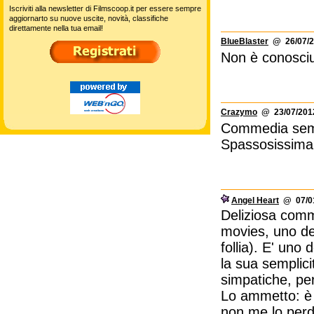
Iscriviti alla newsletter di Filmscoop.it per essere sempre
aggiornarto su nuove uscite, novità, classifiche
direttamente nella tua email!
BlueBlaster
@ 26/07/2
Non è conosciu
Crazymo
@ 23/07/2012
Commedia semp
Spassosissima
Angel Heart
@ 07/01
Deliziosa comme
movies, uno dei
follia). E' uno 
la sua semplici
simpatiche, per
Lo ammetto: è 
non me lo perd