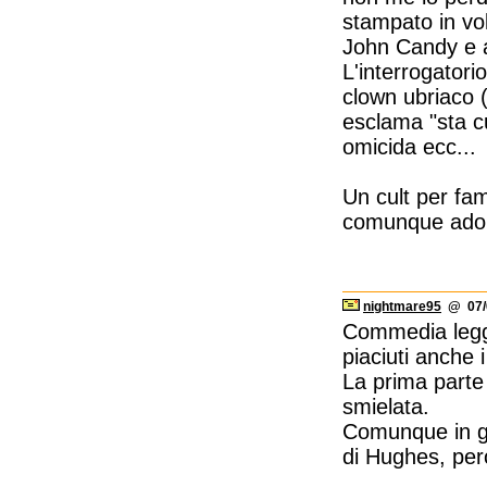
stampato in vol
John Candy e ai
L'interrogatorio
clown ubriaco (i
esclama "sta c
omicida ecc...
Un cult per fa
comunque ador
nightmare95
@ 07/0
Commedia legge
piaciuti anche 
La prima parte
smielata.
Comunque in ge
di Hughes, però 