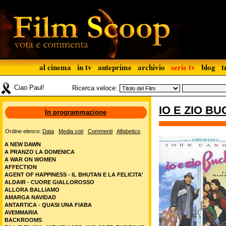
al cinema
in tv
anteprime
archivio
serie tv
blog
t
Ciao Paul!
Ricerca veloce:
IO E ZIO BU
In programmazione
Ordine elenco:
Data
Media voti
Commenti
Alfabetico
A NEW DAWN
A PRANZO LA DOMENICA
A WAR ON WOMEN
AFFECTION
AGENT OF HAPPINESS - IL BHUTAN E LA FELICITA'
ALDAIR - CUORE GIALLOROSSO
ALLORA BALLIAMO
AMARGA NAVIDAD
ANTARTICA - QUASI UNA FIABA
AVEMMARIA
BACKROOMS