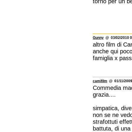
torno per un be
Gunny
@ 03/02/2010 0
altro film di C
anche qui poco 
famiglia x passa
camifilm
@ 01/11/2009
Commedia made i
grazia....
simpatica, dive
non se ne vedon
strafottuti effe
battuta, di una