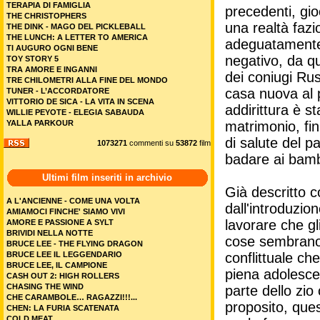
TERAPIA DI FAMIGLIA
precedenti, gio
THE CHRISTOPHERS
una realtà faz
THE DINK - MAGO DEL PICKLEBALL
THE LUNCH: A LETTER TO AMERICA
adeguatamente 
TI AUGURO OGNI BENE
negativo, da qu
TOY STORY 5
TRA AMORE E INGANNI
dei coniugi Rus
TRE CHILOMETRI ALLA FINE DEL MONDO
casa nuova al p
TUNER - L’ACCORDATORE
VITTORIO DE SICA - LA VITA IN SCENA
addirittura è s
WILLIE PEYOTE - ELEGIA SABAUDA
YALLA PARKOUR
matrimonio, fi
di salute del p
1073271
commenti su
53872
film
badare ai bamb
Ultimi film inseriti in archivio
Già descritto 
A L'ANCIENNE - COME UNA VOLTA
dall'introduzio
AMIAMOCI FINCHE' SIAMO VIVI
lavorare che gl
AMORE E PASSIONE A SYLT
BRIVIDI NELLA NOTTE
cose sembrano a
BRUCE LEE - THE FLYING DRAGON
BRUCE LEE IL LEGGENDARIO
conflittuale che
BRUCE LEE, IL CAMPIONE
piena adolescen
CASH OUT 2: HIGH ROLLERS
CHASING THE WIND
parte dello zio
CHE CARAMBOLE… RAGAZZI!!!...
proposito, ques
CHEN: LA FURIA SCATENATA
COLD MEAT