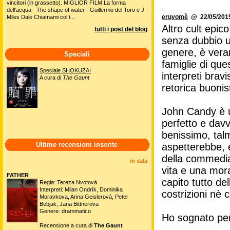
vincitori (in grassetto). MIGLIOR FILM La forma
dell'acqua - The shape of water - Guillermo del Toro e J.
eruyomè
@ 22/05/2015
Miles Dale Chiamami col t...
Altro cult epic
tutti i post del blog
senza dubbio u
genere, è vera
Speciali
famiglie di que
Speciale SHOKUZAI
interpreti bra
A cura di
The Gaunt
retorica buonis
John Candy è u
perfetto e davv
benissimo, tal
Ultime recensioni inserite
aspetterebbe, 
della commedia.
in sala
vita e una moral
FATHER
capito tutto de
Regia: Tereza Nvotová
Interpreti: Milan Ondrík, Dominika
costrizioni nè c
Moravkova, Anna Geislerová, Peter
Bebjak, Jana Bittnerova
Genere: drammatico
Ho sognato per 
Recensione a cura di
The Gaunt