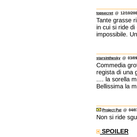
topsecret
@ 12/10/200
Tante grasse r
in cui si ride 
impossibile. U
starsinthesky
@ 03/09/
Commedia grott
regista di una 
.... la sorella
Bellissima la 
Project Pat
@ 04/07
Non si ride sgu
SPOILER