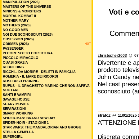
MANIPULATION (2026)
MASTERS OF THE UNIVERSE
Voti e c
MINIONS & MONSTERS
MORTAL KOMBAT II
MOTHER MARY
MOTHERS (2026)
NO GOOD MEN
Commen
NOI DUE SCONOSCIUTI (2026)
OBSESSION (2026)
ODISSEA (2026)
HOT
PASSENGER
PECORE SOTTO COPERTURA
christopher2003
@ 07/
PICCOLO MIRACOLO
Divertente e 
QUASI GRAZIA
REBUILDING
prodotto televi
RICCHI... DA MORIRE - DELITTI IN FAMIGLIA
John Candy nel
ROMERIA - IL MARE DEI RICORDI
ROSEBUSH PRUNING
Nel cast pres
RUFUS - IL DRAGHETTO MARINO CHE NON SAPEVA
sconosciuto (a
NUOTARE
SANTI E VAMPIRI
SAVAGE HOUSE
SCARY MOVIE 6
SEPARAZIONI
SMART WORKING
stratoZ
@ 11/01/2025 1
SPIDER-MAN: BRAND NEW DAY
ATTENZIONE 
SPIDER-NOIR - STAGIONE 1
STAR WARS: THE MANDALORIAN AND GROGU
STELLA GEMELLA
Discreta comme
SUPERGIRL