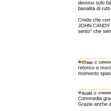
devono solo fa
banalità di rutti
Credo che con 
JOHN CANDY da 
sento" che sem
goat
@ 11/06/200
retorico e mora
momento spas
ferro84
@ 27/05/200
Commedia grade
Grazie anche 