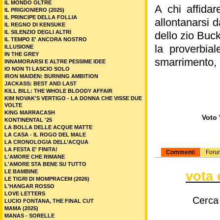
IL MONDO OLTRE
A chi affida
IL PRIGIONIERO (2025)
IL PRINCIPE DELLA FOLLIA
allontanarsi 
IL REGNO DI KENSUKE
IL SILENZIO DEGLI ALTRI
dello zio Buck
IL TEMPO E' ANCORA NOSTRO
la proverbia
ILLUSIONE
IN THE GREY
smarrimento, r
INNAMORARSI E ALTRE PESSIME IDEE
IO NON TI LASCIO SOLO
IRON MAIDEN: BURNING AMBITION
JACKASS: BEST AND LAST
KILL BILL: THE WHOLE BLOODY AFFAIR
KIM NOVAK'S VERTIGO - LA DONNA CHE VISSE DUE
VOLTE
KING MARRACASH
Voto 
KONTINENTAL '25
LA BOLLA DELLE ACQUE MATTE
LA CASA - IL ROGO DEL MALE
LA CRONOLOGIA DELL’ACQUA
LA FESTA E' FINITA!
Commenti
Foru
L'AMORE CHE RIMANE
L'AMORE STA BENE SU TUTTO
LE BAMBINE
vota 
LE TIGRI DI MOMPRACEM (2026)
L'HANGAR ROSSO
LOVE LETTERS
Cerca
LUCIO FONTANA, THE FINAL CUT
MAMA (2025)
MANAS - SORELLE