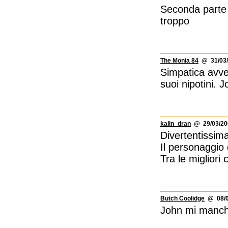
Seconda parte 
troppo
The Monia 84
@ 31/03/
Simpatica avven
suoi nipotini.
kalin_dran
@ 29/03/200
Divertentissim
Il personaggio 
Tra le miglior
Butch Coolidge
@ 08/0
John mi manchi 