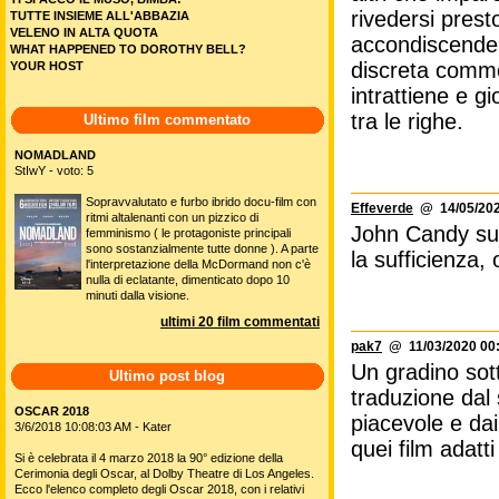
rivedersi presto
TUTTE INSIEME ALL'ABBAZIA
VELENO IN ALTA QUOTA
accondiscendent
WHAT HAPPENED TO DOROTHY BELL?
discreta comme
YOUR HOST
intrattiene e g
tra le righe.
Ultimo film commentato
NOMADLAND
StIwY - voto: 5
Sopravvalutato e furbo ibrido docu-film con
Effeverde
@ 14/05/202
ritmi altalenanti con un pizzico di
John Candy supe
femminismo ( le protagoniste principali
sono sostanzialmente tutte donne ). A parte
la sufficienza,
l'interpretazione della McDormand non c'è
nulla di eclatante, dimenticato dopo 10
minuti dalla visione.
ultimi 20 film commentati
pak7
@ 11/03/2020 00
Un gradino sott
Ultimo post blog
traduzione dal
OSCAR 2018
piacevole e dai
3/6/2018 10:08:03 AM - Kater
quei film adatt
Si è celebrata il 4 marzo 2018 la 90° edizione della
Cerimonia degli Oscar, al Dolby Theatre di Los Angeles.
Ecco l'elenco completo degli Oscar 2018, con i relativi