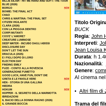
BILLIE EILISH - HIT ME HARD AND SOFT: THE TOUR
BLUE (2026)
BORGO
NEW
BOWIE: THE FINAL ACT
CHAO
CHRIS & MARTINA: THE FINAL SET
Titolo Origin
CITIZEN VIGILANTE
CLARA (2026)
BUCK
CON LA PIOGGIA DENTRO
CORPI MUTANTI
Regia
:
John 
COS'E' L'AMORE?
CREATURE LUMINOSE
Interpreti
:
Jo
DEEP WATER - INCUBO DAGLI ABISSI
DISCLOSURE DAY
Jean Louisa K
DON'T LET THE SUN
DRACULA (2025)
Durata
: h 1.4
E I FIGLI DOPO DI LORO
ELECTION DAY
Nazionalità
:
FINDING EMILY
FUZE - CONTO ALLA ROVESCIA
Genere
:
com
GENERAZIONE FUMETTO
GOOD LUCK, HAVE FUN, DON’T DIE
Al cinema ne
GRETA E LE FAVOLE VERE
NEW
HEN - STORIA DI UNA GALLINA
HIEDRA
HOKUM
•
Altri film di
NEW
HOPPER - IL SEGRETO DELLA MARMOTTA
IBRIDAZIONI
IL BACIO DELLA DONNA RAGNO (2026)
Trama del fil
IL GRANDE BOCCIA