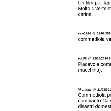
Un film per fam
Molto diverten
carina.
vale1984
@ 09/08/2010
commediola vec
edo88
@ 22/03/2010 1
Piacevole comm
macchina).
atticus
@ 21/03/201
Commediola per 
compianto Cand
disastri domest