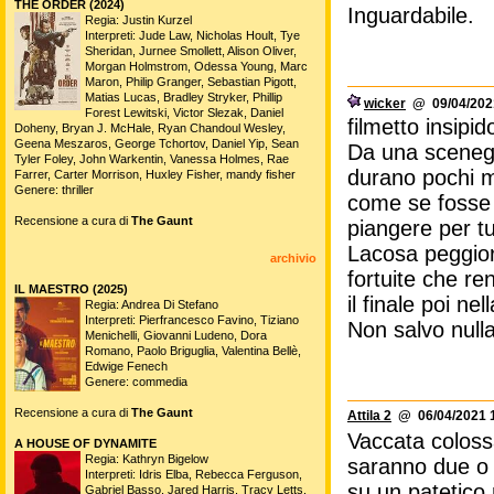
THE ORDER (2024)
Inguardabile.
Regia: Justin Kurzel
Interpreti: Jude Law, Nicholas Hoult, Tye
Sheridan, Jurnee Smollett, Alison Oliver,
Morgan Holmstrom, Odessa Young, Marc
Maron, Philip Granger, Sebastian Pigott,
Matias Lucas, Bradley Stryker, Phillip
wicker
@ 09/04/2021
Forest Lewitski, Victor Slezak, Daniel
filmetto insipid
Doheny, Bryan J. McHale, Ryan Chandoul Wesley,
Geena Meszaros, George Tchortov, Daniel Yip, Sean
Da una sceneggi
Tyler Foley, John Warkentin, Vanessa Holmes, Rae
durano pochi mi
Farrer, Carter Morrison, Huxley Fisher, mandy fisher
Genere: thriller
come se fosse 
Recensione a cura di
The Gaunt
piangere per tut
Lacosa peggior
archivio
fortuite che ren
IL MAESTRO (2025)
il finale poi ne
Regia: Andrea Di Stefano
Interpreti: Pierfrancesco Favino, Tiziano
Non salvo null
Menichelli, Giovanni Ludeno, Dora
Romano, Paolo Briguglia, Valentina Bellè,
Edwige Fenech
Genere: commedia
Recensione a cura di
The Gaunt
Attila 2
@ 06/04/2021 1
Vaccata coloss
A HOUSE OF DYNAMITE
Regia: Kathryn Bigelow
saranno due o 
Interpreti: Idris Elba, Rebecca Ferguson,
su un patetico 
Gabriel Basso, Jared Harris, Tracy Letts,