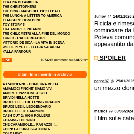
TERAPIA DI FAMIGLIA
THE CHRISTOPHERS
THE DINK - MAGO DEL PICKLEBALL
THE LUNCH: A LETTER TO AMERICA
Jumpy
@ 14/02/2026 2
TI AUGURO OGNI BENE
Ricicla e rimes
TOY STORY 5
cominciare da 
TRA AMORE E INGANNI
TRE CHILOMETRI ALLA FINE DEL MONDO
Poteva comunqu
TUNER - L’ACCORDATORE
appesantito d
VITTORIO DE SICA - LA VITA IN SCENA
WILLIE PEYOTE - ELEGIA SABAUDA
YALLA PARKOUR
SPOILER
1073216
commenti su
53872
film
Ultimi film inseriti in archivio
peppe87
@ 25/01/2026
A L'ANCIENNE - COME UNA VOLTA
un mezzo clone 
AMIAMOCI FINCHE' SIAMO VIVI
AMORE E PASSIONE A SYLT
BRIVIDI NELLA NOTTE
BRUCE LEE - THE FLYING DRAGON
BRUCE LEE IL LEGGENDARIO
markos
@ 03/06/2024 
BRUCE LEE, IL CAMPIONE
CASH OUT 2: HIGH ROLLERS
I film sulle cat
CHASING THE WIND
CHE CARAMBOLE… RAGAZZI!!!...
CHEN: LA FURIA SCATENATA
COLD MEAT