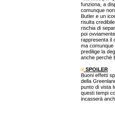
funziona, a di
comunque non m
Butler e un ic
risulta credibil
rischia di sepa
poi ovviamente
rappresenta il 
ma comunque a
predilige la de
anche perchè Bu
SPOILER
Buoni effetti s
della Greenlan
punto di vista 
questi tempi c
incasserà anch