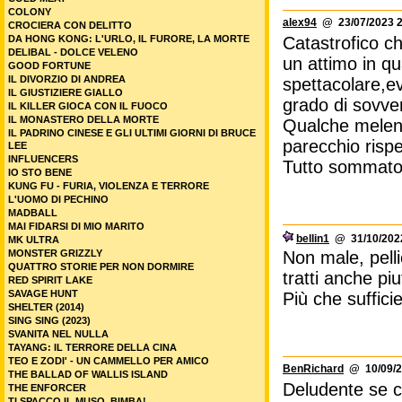
COLONY
alex94
@ 23/07/2023 2
CROCIERA CON DELITTO
Catastrofico che
DA HONG KONG: L'URLO, IL FURORE, LA MORTE
DELIBAL - DOLCE VELENO
un attimo in qu
GOOD FORTUNE
IL DIVORZIO DI ANDREA
spettacolare,ev
IL GIUSTIZIERE GIALLO
grado di sovvert
IL KILLER GIOCA CON IL FUOCO
IL MONASTERO DELLA MORTE
Qualche melen
IL PADRINO CINESE E GLI ULTIMI GIORNI DI BRUCE
parecchio rispe
LEE
INFLUENCERS
Tutto sommato 
IO STO BENE
KUNG FU - FURIA, VIOLENZA E TERRORE
L'UOMO DI PECHINO
MADBALL
MAI FIDARSI DI MIO MARITO
bellin1
@ 31/10/2022
MK ULTRA
Non male, pelli
MONSTER GRIZZLY
QUATTRO STORIE PER NON DORMIRE
tratti anche piu
RED SPIRIT LAKE
SAVAGE HUNT
Più che suffici
SHELTER (2014)
SING SING (2023)
SVANITA NEL NULLA
TAYANG: IL TERRORE DELLA CINA
TEO E ZODI' - UN CAMMELLO PER AMICO
BenRichard
@ 10/09/2
THE BALLAD OF WALLIS ISLAND
Deludente se ci
THE ENFORCER
TI SPACCO IL MUSO, BIMBA!