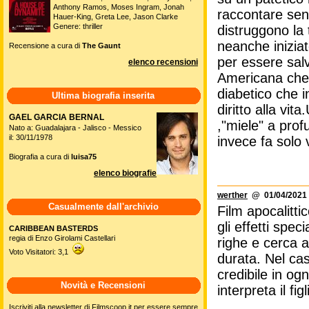
Anthony Ramos, Moses Ingram, Jonah
raccontare sen
Hauer-King, Greta Lee, Jason Clarke
Genere: thriller
distruggono la
neanche inizia
Recensione a cura di
The Gaunt
per essere salv
elenco recensioni
Americana che h
diabetico che 
Ultima biografia inserita
diritto alla vit
GAEL GARCIA BERNAL
,"miele" a pro
Nato a: Guadalajara - Jalisco - Messico
il: 30/11/1978
invece fa solo
Biografia a cura di
luisa75
elenco biografie
werther
@ 01/04/2021 
Casualmente dall'archivio
Film apocalittic
gli effetti spe
CARIBBEAN BASTERDS
regia di Enzo Girolami Castellari
righe e cerca a
Voto Visitatori: 3,1
durata. Nel ca
credibile in og
Novità e Recensioni
interpreta il figl
Iscriviti alla newsletter di Filmscoop.it per essere sempre