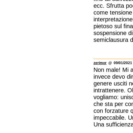
ecc. Sfrutta p
come tensione (
interpretazione
pietoso sul fin
sospensione di 
semiclausura d
zerimor
@ 09/01/2021 
Non male! Mi as
invece devo dir
genere usciti n
intrattenere. 
vogliamo: unisc
che sta per co
con forzature 
impeccabile. U
Una sufficienza