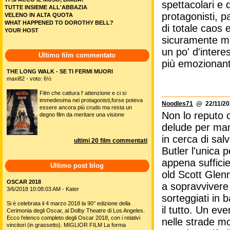
spettacolari e q
TUTTE INSIEME ALL'ABBAZIA
protagonisti, p
VELENO IN ALTA QUOTA
WHAT HAPPENED TO DOROTHY BELL?
di totale caos 
YOUR HOST
sicuramente meg
un po' d'intere
Ultimo film commentato
più emozionant
THE LONG WALK - SE TI FERMI MUORI
maxi82 - voto: 6½
Film che cattura l' attenzione e ci si
immedesima nei protagonisti,forse poteva
Noodles71
@ 22/11/20
essere ancora più crudo ma resta un
Non lo reputo 
degno film da meritare una visione
delude per manc
in cerca di sa
ultimi 20 film commentati
Butler l'unica 
appena suffici
Ultimo post blog
old Scott Glen
OSCAR 2018
a sopravvivere 
3/6/2018 10:08:03 AM - Kater
sorteggiati in 
Si è celebrata il 4 marzo 2018 la 90° edizione della
il tutto. Un ev
Cerimonia degli Oscar, al Dolby Theatre di Los Angeles.
Ecco l'elenco completo degli Oscar 2018, con i relativi
nelle strade m
vincitori (in grassetto). MIGLIOR FILM La forma