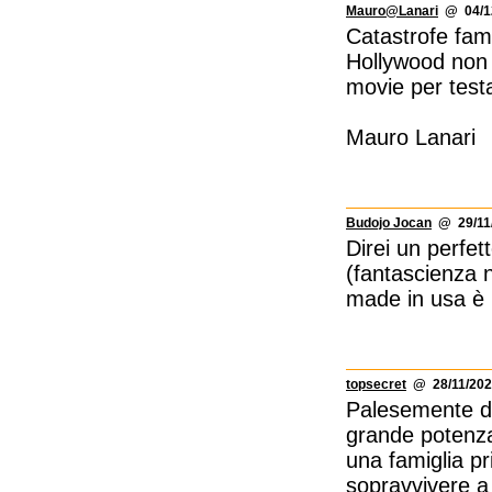
Mauro@Lanari
@ 04/12
Catastrofe fami
Hollywood non 
movie per testa
Mauro Lanari
Budojo Jocan
@ 29/11/
Direi un perfet
(fantascienza 
made in usa è p
topsecret
@ 28/11/202
Palesemente 
grande potenza
una famiglia pr
sopravvivere a 