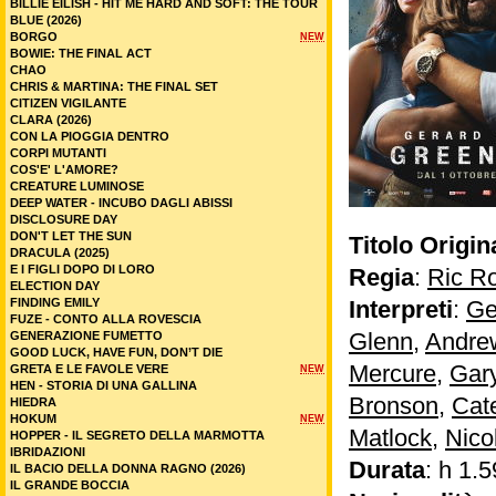
BILLIE EILISH - HIT ME HARD AND SOFT: THE TOUR
BLUE (2026)
BORGO
NEW
BOWIE: THE FINAL ACT
CHAO
CHRIS & MARTINA: THE FINAL SET
CITIZEN VIGILANTE
CLARA (2026)
CON LA PIOGGIA DENTRO
CORPI MUTANTI
COS'E' L'AMORE?
CREATURE LUMINOSE
DEEP WATER - INCUBO DAGLI ABISSI
DISCLOSURE DAY
DON'T LET THE SUN
Titolo Origin
DRACULA (2025)
E I FIGLI DOPO DI LORO
Regia
:
Ric R
ELECTION DAY
FINDING EMILY
Interpreti
:
Ge
FUZE - CONTO ALLA ROVESCIA
Glenn
,
Andre
GENERAZIONE FUMETTO
GOOD LUCK, HAVE FUN, DON’T DIE
Mercure
,
Gar
GRETA E LE FAVOLE VERE
NEW
HEN - STORIA DI UNA GALLINA
Bronson
,
Cat
HIEDRA
HOKUM
NEW
Matlock
,
Nico
HOPPER - IL SEGRETO DELLA MARMOTTA
IBRIDAZIONI
Durata
: h 1.5
IL BACIO DELLA DONNA RAGNO (2026)
IL GRANDE BOCCIA