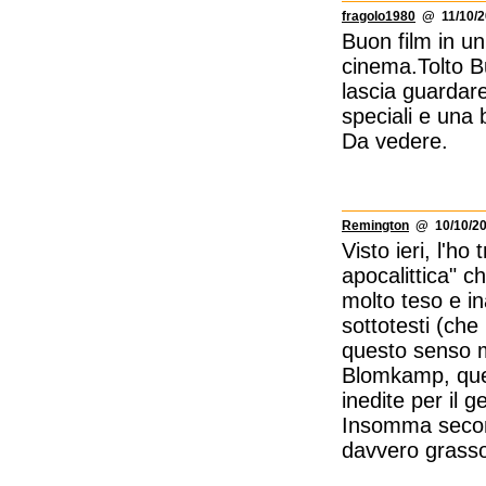
fragolo1980
@ 11/10/2
Buon film in u
cinema.Tolto Bu
lascia guardare
speciali e una
Da vedere.
Remington
@ 10/10/20
Visto ieri, l'h
apocalittica" 
molto teso e in
sottotesti (che
questo senso m
Blomkamp, ques
inedite per il g
Insomma second
davvero grasso