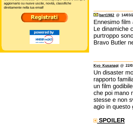
aggiornarto su nuove uscite, novità, classifiche
direttamente nella tua email!
bart1982
@ 14/03/2
Ennesimo film a
Le dinamiche c
purtroppo sono 
Bravo Butler ne
Kyo_Kusanagi
@ 22/02
Un disaster mov
rapporto famil
un film godibi
che poi mano m
stesse e non s
agio in questo 
SPOILER