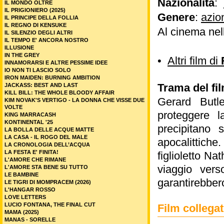
Nazionalità
:
IL MONDO OLTRE
IL PRIGIONIERO (2025)
Genere
:
azio
IL PRINCIPE DELLA FOLLIA
IL REGNO DI KENSUKE
Al cinema nel
IL SILENZIO DEGLI ALTRI
IL TEMPO E' ANCORA NOSTRO
ILLUSIONE
IN THE GREY
•
Altri film di
INNAMORARSI E ALTRE PESSIME IDEE
IO NON TI LASCIO SOLO
IRON MAIDEN: BURNING AMBITION
Trama del fi
JACKASS: BEST AND LAST
KILL BILL: THE WHOLE BLOODY AFFAIR
Gerard Butl
KIM NOVAK'S VERTIGO - LA DONNA CHE VISSE DUE
VOLTE
proteggere 
KING MARRACASH
KONTINENTAL '25
precipitano 
LA BOLLA DELLE ACQUE MATTE
LA CASA - IL ROGO DEL MALE
apocalittich
LA CRONOLOGIA DELL’ACQUA
LA FESTA E' FINITA!
figlioletto N
L'AMORE CHE RIMANE
viaggio ver
L'AMORE STA BENE SU TUTTO
LE BAMBINE
garantirebbero
LE TIGRI DI MOMPRACEM (2026)
L'HANGAR ROSSO
LOVE LETTERS
LUCIO FONTANA, THE FINAL CUT
Film colleg
MAMA (2025)
MANAS - SORELLE