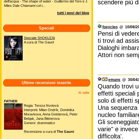
scendere più di
dell'acqua - The shape of water - Guillermo del Toro e J.
Miles Dale Chiamami col t...
tutti i post del blog
foxycleo
@ 10/08/20
Speciali
Pensi di vedere
Speciale SHOKUZAI
ti trovi ad ass
A cura di
The Gaunt
Dialoghi imbara
Attori non semp
emans
@ 30/04/2
Ultime recensioni inserite
Quando trovi u
effetti special
in sala
solo di effetti s
FATHER
Regia: Tereza Nvotová
Una sequenza di
Interpreti: Milan Ondrík, Dominika
nucleo familiare
Moravkova, Anna Geislerová, Peter
Bebjak, Jana Bittnerova
Gli sceneggiato
Genere: drammatico
varie" e invece
Recensione a cura di
The Gaunt
difficolta'.