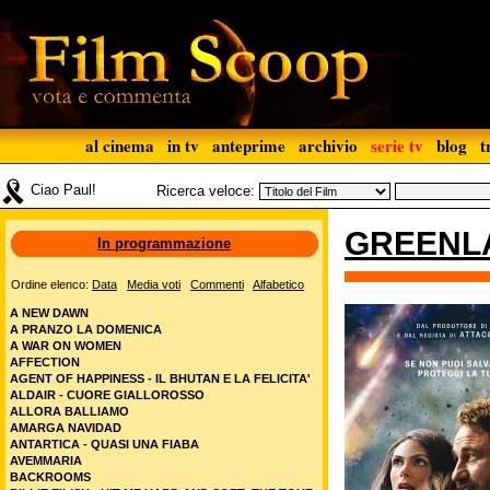
al cinema
in tv
anteprime
archivio
serie tv
blog
t
Ciao Paul!
Ricerca veloce:
GREENL
In programmazione
Ordine elenco:
Data
Media voti
Commenti
Alfabetico
A NEW DAWN
A PRANZO LA DOMENICA
A WAR ON WOMEN
AFFECTION
AGENT OF HAPPINESS - IL BHUTAN E LA FELICITA'
ALDAIR - CUORE GIALLOROSSO
ALLORA BALLIAMO
AMARGA NAVIDAD
ANTARTICA - QUASI UNA FIABA
AVEMMARIA
BACKROOMS