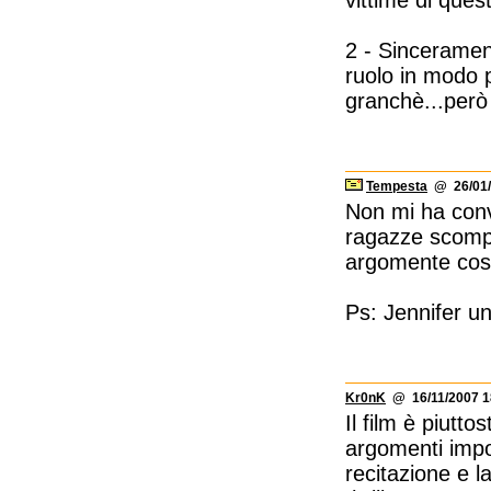
vittime di ques
2 - Sinceramen
ruolo in modo p
granchè...però
Tempesta
@ 26/01/
Non mi ha conv
ragazze scompa
argomente così
Ps: Jennifer u
Kr0nK
@ 16/11/2007 1
Il film è piutto
argomenti impo
recitazione e 