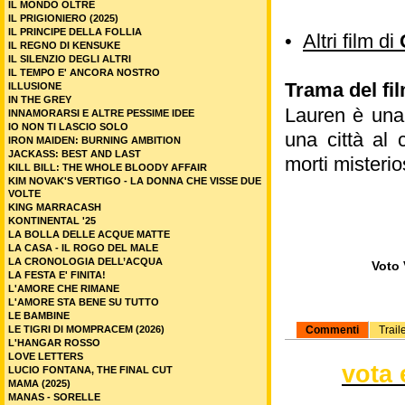
IL MONDO OLTRE
IL PRIGIONIERO (2025)
IL PRINCIPE DELLA FOLLIA
•
Altri film di
IL REGNO DI KENSUKE
IL SILENZIO DEGLI ALTRI
IL TEMPO E' ANCORA NOSTRO
Trama del fi
ILLUSIONE
IN THE GREY
Lauren è una 
INNAMORARSI E ALTRE PESSIME IDEE
IO NON TI LASCIO SOLO
una città al
IRON MAIDEN: BURNING AMBITION
JACKASS: BEST AND LAST
morti misteri
KILL BILL: THE WHOLE BLOODY AFFAIR
KIM NOVAK'S VERTIGO - LA DONNA CHE VISSE DUE
VOLTE
KING MARRACASH
KONTINENTAL '25
LA BOLLA DELLE ACQUE MATTE
LA CASA - IL ROGO DEL MALE
LA CRONOLOGIA DELL’ACQUA
Voto 
LA FESTA E' FINITA!
L'AMORE CHE RIMANE
L'AMORE STA BENE SU TUTTO
LE BAMBINE
LE TIGRI DI MOMPRACEM (2026)
Commenti
Trail
L'HANGAR ROSSO
LOVE LETTERS
vota 
LUCIO FONTANA, THE FINAL CUT
MAMA (2025)
MANAS - SORELLE