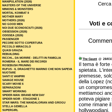
MANIPULATION (2026)
Cerca
MASTERS OF THE UNIVERSE
MINIONS & MONSTERS
MORTAL KOMBAT II
MOTHER MARY
MOTHERS (2026)
Voti e 
NO GOOD MEN
NOI DUE SCONOSCIUTI (2026)
OBSESSION (2026)
ODISSEA (2026)
PASSENGER
Commen
PECORE SOTTO COPERTURA
PICCOLO MIRACOLO
QUASI GRAZIA
REBUILDING
RICCHI... DA MORIRE - DELITTI IN FAMIGLIA
The Gaunt
@ 28/03/2
ROMERIA - IL MARE DEI RICORDI
Il tema è forte
ROSEBUSH PRUNING
spietata. L'int
RUFUS - IL DRAGHETTO MARINO CHE NON SAPEVA
NUOTARE
premesse, solo 
SANTI E VAMPIRI
SAVAGE HOUSE
della Lopez (no
SCARY MOVIE 6
un compromesso 
SEPARAZIONI
SMART WORKING
mettiamoci anc
SPIDER-MAN: BRAND NEW DAY
poteva pigiare
SPIDER-NOIR - STAGIONE 1
STAR WARS: THE MANDALORIAN AND GROGU
come rimane il 
STELLA GEMELLA
hollywoodiani.
SUPERGIRL