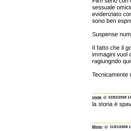
Film serio con
sessuale omicid
evidenziato con
sono ben espre
Suspense numer
Il fatto che il
immagini vuol d
ragiungndo quin
Tecnicamente m
steda
@ 02/02/2008 14
la storia è spa
Mister
@ 31/01/2008 1