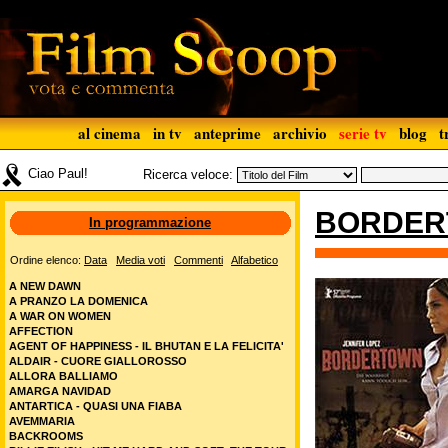
al cinema
in tv
anteprime
archivio
serie tv
blog
t
Ciao Paul!
Ricerca veloce:
BORDER
In programmazione
Ordine elenco:
Data
Media voti
Commenti
Alfabetico
A NEW DAWN
A PRANZO LA DOMENICA
A WAR ON WOMEN
AFFECTION
AGENT OF HAPPINESS - IL BHUTAN E LA FELICITA'
ALDAIR - CUORE GIALLOROSSO
ALLORA BALLIAMO
AMARGA NAVIDAD
ANTARTICA - QUASI UNA FIABA
AVEMMARIA
BACKROOMS