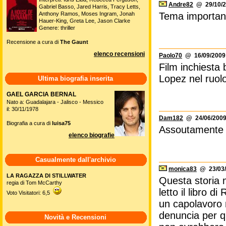
Andre82
@ 29/10/2
Gabriel Basso, Jared Harris, Tracy Letts,
Anthony Ramos, Moses Ingram, Jonah
Tema important
Hauer-King, Greta Lee, Jason Clarke
Genere: thriller
Recensione a cura di
The Gaunt
elenco recensioni
Paolo70
@ 16/09/2009 
Film inchiesta 
Lopez nel ruolo
Ultima biografia inserita
GAEL GARCIA BERNAL
Nato a: Guadalajara - Jalisco - Messico
il: 30/11/1978
Dam182
@ 24/06/2009
Biografia a cura di
luisa75
Assoutamente 
elenco biografie
Casualmente dall'archivio
monica83
@ 23/03/
LA RAGAZZA DI STILLWATER
Questa storia m
regia di Tom McCarthy
letto il libro d
Voto Visitatori: 6,5
un capolavoro 
denuncia per q
Novità e Recensioni