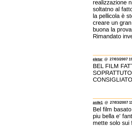
realizzazione n
soltatno al fat
la pellicola è 
creare un gran 
buona la prova 
Rimandato inve
eletar
@ 27/03/2007 19
BEL FILM FAT
SOPRATTUTO 
CONSIGLIAT
asile1
@ 27/03/2007 11
Bel film basat
piu bella e' fa
mette solo sui f