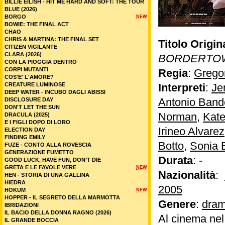
BILLIE EILISH - HIT ME HARD AND SOFT: THE TOUR
BLUE (2026)
BORGO
NEW
BOWIE: THE FINAL ACT
CHAO
CHRIS & MARTINA: THE FINAL SET
Titolo Origin
CITIZEN VIGILANTE
CLARA (2026)
BORDERTO
CON LA PIOGGIA DENTRO
CORPI MUTANTI
Regia
:
Grego
COS'E' L'AMORE?
CREATURE LUMINOSE
Interpreti
:
Je
DEEP WATER - INCUBO DAGLI ABISSI
Antonio Band
DISCLOSURE DAY
DON'T LET THE SUN
Norman
,
Kate
DRACULA (2025)
E I FIGLI DOPO DI LORO
Irineo Alvarez
ELECTION DAY
FINDING EMILY
Botto
,
Sonia 
FUZE - CONTO ALLA ROVESCIA
GENERAZIONE FUMETTO
Durata
: -
GOOD LUCK, HAVE FUN, DON’T DIE
GRETA E LE FAVOLE VERE
NEW
Nazionalità
:
HEN - STORIA DI UNA GALLINA
HIEDRA
2005
HOKUM
NEW
HOPPER - IL SEGRETO DELLA MARMOTTA
Genere
:
dram
IBRIDAZIONI
IL BACIO DELLA DONNA RAGNO (2026)
Al cinema ne
IL GRANDE BOCCIA