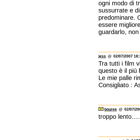
ogni modo di tr
sussurrate e di
predominare. G
essere migliore
guardarlo, non 
jess
@ 02/07/2007 18:
Tra tutti i film 
questo è il più
Le mie palle ri
Consigliato : 
bouree
@ 02/07/200
troppo lento....