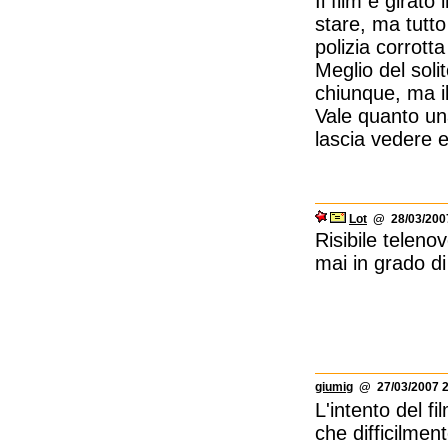
Il film è girat
stare, ma tutto 
polizia corrotta
Meglio del sol
chiunque, ma i
Vale quanto un
lascia vedere e
Lot
@ 28/03/2007
Risibile telen
mai in grado di
giumig
@ 27/03/2007 2
L'intento del f
che difficilme