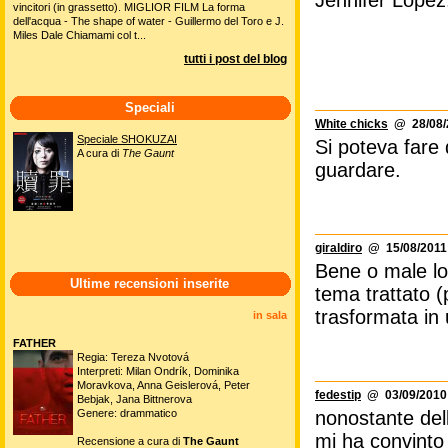
Jennifer Lopez
vincitori (in grassetto). MIGLIOR FILM La forma
dell'acqua - The shape of water - Guillermo del Toro e J.
Miles Dale Chiamami col t...
tutti i post del blog
Speciali
White chicks
@ 28/08/2
Speciale SHOKUZAI
Si poteva fare 
A cura di
The Gaunt
guardare.
giraldiro
@ 15/08/2011 
Bene o male lo 
Ultime recensioni inserite
tema trattato (
trasformata in u
in sala
FATHER
Regia: Tereza Nvotová
Interpreti: Milan Ondrík, Dominika
Moravkova, Anna Geislerová, Peter
fedestip
@ 03/09/2010 
Bebjak, Jana Bittnerova
Genere: drammatico
nonostante dell
mi ha convinto 
Recensione a cura di
The Gaunt