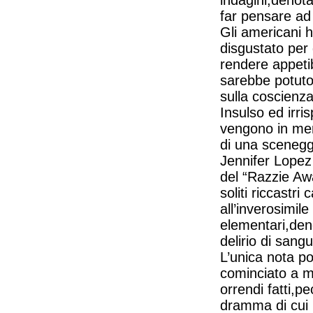
indagini,denot
far pensare ad 
Gli americani 
disgustato per 
rendere appetib
sarebbe potuto
sulla coscienza
Insulso ed irri
vengono in men
di una sceneggi
Jennifer Lopez
del “Razzie Awa
soliti riccastri
all’inverosimi
elementari,den
delirio di san
L’unica nota po
cominciato a m
orrendi fatti,p
dramma di cui 