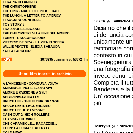
TERAPIA DI FAMIGLIA
THE CHRISTOPHERS
THE DINK - MAGO DEL PICKLEBALL
THE LUNCH: A LETTER TO AMERICA
TI AUGURO OGNI BENE
alex94
@ 14/08/2024 1
TOY STORY 5
Diciamo che il 
TRA AMORE E INGANNI
TRE CHILOMETRI ALLA FINE DEL MONDO
di denuncia con
TUNER - L’ACCORDATORE
unicamente un f
VITTORIO DE SICA - LA VITA IN SCENA
WILLIE PEYOTE - ELEGIA SABAUDA
raccontare corr
YALLA PARKOUR
contesto in cui
1073235
commenti su
53872
film
Sceneggiatura 
una fotografia 
Ultimi film inseriti in archivio
invece denunci
Completa il tut
A L'ANCIENNE - COME UNA VOLTA
AMIAMOCI FINCHE' SIAMO VIVI
Banderas e la L
AMORE E PASSIONE A SYLT
Un' occasione s
BRIVIDI NELLA NOTTE
BRUCE LEE - THE FLYING DRAGON
più.
BRUCE LEE IL LEGGENDARIO
BRUCE LEE, IL CAMPIONE
CASH OUT 2: HIGH ROLLERS
CHASING THE WIND
CHE CARAMBOLE… RAGAZZI!!!...
Colibry88
@ 17/09/201
CHEN: LA FURIA SCATENATA
COLD MEAT