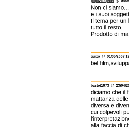
popoviasproni
@ 04/05
Non ci siamo...
e i suoi sogget
Il tema per un 
tutto il resto.
Prodotto di man
gurzo
@ 01/05/2007 19
bel film,svilup
bastet1973
@ 23/04/20
diciamo che il 
mattanza delle
diversa e divent
cui colpevoli 
l'interpretazi
alla faccia di 