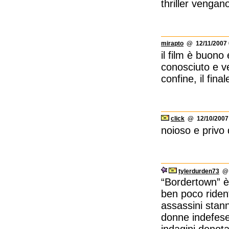
thriller vengan
mirapto
@ 12/11/2007 
il film è buono
conosciuto e ve
confine, il fin
click
@ 12/10/2007 
noioso e privo 
tylerdurden73
@ 
“Bordertown” è 
ben poco rident
assassini stann
donne indefese