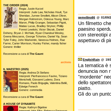
THE ORDER (2024)
Regia: Justin Kurzel
Interpreti: Jude Law, Nicholas Hoult, Tye
Sheridan, Jurnee Smollett, Alison Oliver,
gemellino86
@ 01/09/2
Morgan Holmstrom, Odessa Young, Marc
Un filmetto che
Maron, Philip Granger, Sebastian Pigott,
Matias Lucas, Bradley Stryker, Phillip
paesino sperdu
Forest Lewitski, Victor Slezak, Daniel
Doheny, Bryan J. McHale, Ryan Chandoul Wesley,
con stereotipi 
Geena Meszaros, George Tchortov, Daniel Yip, Sean
aspettavo di pi
Tyler Foley, John Warkentin, Vanessa Holmes, Rae
Farrer, Carter Morrison, Huxley Fisher, mandy fisher
Genere: thriller
Recensione a cura di
The Gaunt
EnglishRain
@ 19/11
archivio
La tematica è 
IL MAESTRO (2025)
denuncia non r
Regia: Andrea Di Stefano
"mordente" nece
Interpreti: Pierfrancesco Favino, Tiziano
Menichelli, Giovanni Ludeno, Dora
dello spettatore
Romano, Paolo Briguglia, Valentina Bellè,
Edwige Fenech
piatto.
Genere: commedia
Gli do un punto
Recensione a cura di
The Gaunt
A HOUSE OF DYNAMITE
Regia: Kathryn Bigelow
Interpreti: Idris Elba, Rebecca Ferguson,