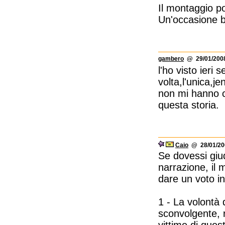
Il montaggio po
Un'occasione bu
gambero
@ 29/01/2008
l'ho visto ieri
volta,l'unica,j
non mi hanno c
questa storia.
Caio
@ 28/01/200
Se dovessi giud
narrazione, il 
dare un voto in
1 - La volontà 
sconvolgente, 