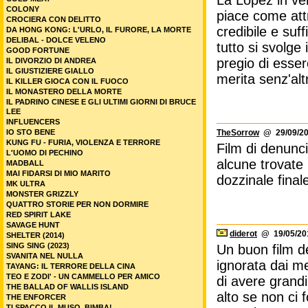
La López in ve
COLONY
piace come attr
CROCIERA CON DELITTO
credibile e suf
DA HONG KONG: L'URLO, IL FURORE, LA MORTE
DELIBAL - DOLCE VELENO
tutto si svolge 
GOOD FORTUNE
pregio di esser
IL DIVORZIO DI ANDREA
IL GIUSTIZIERE GIALLO
merita senz'al
IL KILLER GIOCA CON IL FUOCO
IL MONASTERO DELLA MORTE
IL PADRINO CINESE E GLI ULTIMI GIORNI DI BRUCE
LEE
INFLUENCERS
IO STO BENE
TheSorrow
@ 29/09/20
KUNG FU - FURIA, VIOLENZA E TERRORE
Film di denunci
L'UOMO DI PECHINO
alcune trovate 
MADBALL
MAI FIDARSI DI MIO MARITO
dozzinale finale
MK ULTRA
MONSTER GRIZZLY
QUATTRO STORIE PER NON DORMIRE
RED SPIRIT LAKE
SAVAGE HUNT
diderot
@ 19/05/201
SHELTER (2014)
SING SING (2023)
Un buon film d
SVANITA NEL NULLA
ignorata dai me
TAYANG: IL TERRORE DELLA CINA
TEO E ZODI' - UN CAMMELLO PER AMICO
di avere grandi
THE BALLAD OF WALLIS ISLAND
alto se non ci f
THE ENFORCER
TI SPACCO IL MUSO, BIMBA!