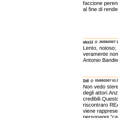
faccione peren
al fine di rende
alex14
@ 26/08/2007 1
Lento, noioso; 
veramente non s
Antonio Bander
Didì
@ 05/08/2007 01:
Non vedo stereo
degli attori.An
credibili.Quest
riscontraro RE
viene rappresen
personaggi "catt