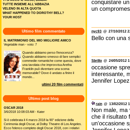
conquistare un
TUTTE INSIEME ALL'ABBAZIA
un compromesso
VELENO IN ALTA QUOTA
WHAT HAPPENED TO DOROTHY BELL?
YOUR HOST
Ultimo film commentato
nyc93
@ 27/10/2012 2
Bello con una st
IL MATRIMONIO DEL MIO MIGLIORE AMICO
Vegetable man - voto: 7
Quando abbiamo perso l'innocenza?
Quando abbiamo smesso di fare semplici
Sbrillo
@ 24/05/2012 1
commedie romantiche come questa, dove
una tavolata che improvvisa Aretha
occasione spre
Franklin può diventare una scena
interessante, 
memorabile? Dove é andato a finire il
mondo...
Jennifer Lopez.
ultimi 20 film commentati
Ultimo post blog
rain
@ 13/02/2012 1
OSCAR 2018
Non male, ma vi
3/6/2018 10:08:03 AM - Kater
che il risultat
Si è celebrata il 4 marzo 2018 la 90° edizione della
un'occasione s
Cerimonia degli Oscar, al Dolby Theatre di Los Angeles.
Ecco l'elenco completo degli Oscar 2018, con i relativi