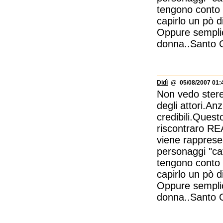
tengono conto d
capirlo un pò 
Oppure semplic
donna..Santo C
Didì
@ 05/08/2007 01:
Non vedo stereo
degli attori.An
credibili.Quest
riscontraro RE
viene rappresen
personaggi "catt
tengono conto d
capirlo un pò 
Oppure semplic
donna..Santo C