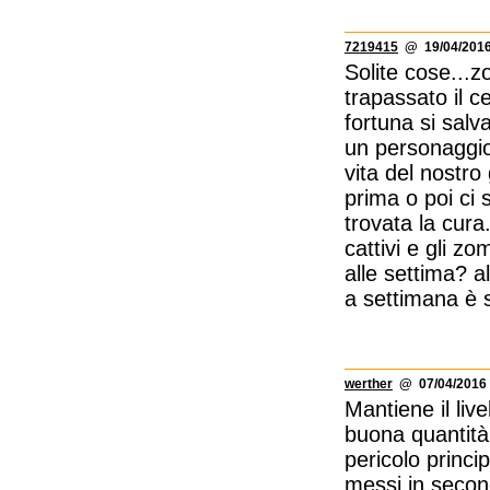
7219415
@ 19/04/2016
Solite cose...
trapassato il 
fortuna si salv
un personaggio 
vita del nostr
prima o poi ci
trovata la cura
cattivi e gli z
alle settima? 
a settimana è s
werther
@ 07/04/2016 
Mantiene il liv
buona quantità,
pericolo princi
messi in secondo