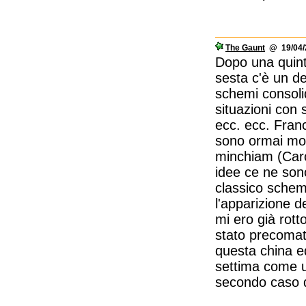
The Gaunt
@ 19/04/2
Dopo una quinta
sesta c'è un d
schemi consoli
situazioni con 
ecc. ecc. Fran
sono ormai mon
minchiam (Carol
idee ce ne sono
classico schema
l'apparizione d
mi ero già rott
stato precomato
questa china e
settima come u
secondo caso d