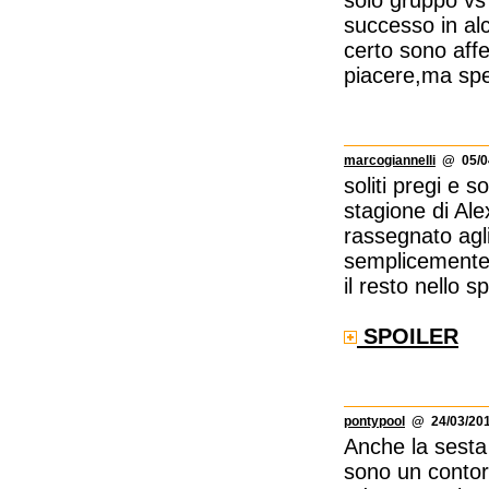
successo in alc
certo sono aff
piacere,ma sper
marcogiannelli
@ 05/04
soliti pregi e s
stagione di Al
rassegnato agl
semplicemente l
il resto nello 
SPOILER
pontypool
@ 24/03/201
Anche la sesta
sono un contorn