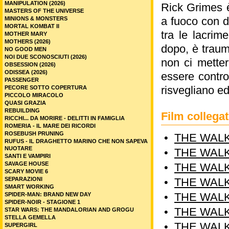
MANIPULATION (2026)
Rick Grimes è
MASTERS OF THE UNIVERSE
a fuoco con d
MINIONS & MONSTERS
MORTAL KOMBAT II
tra le lacrime
MOTHER MARY
MOTHERS (2026)
dopo, è traum
NO GOOD MEN
NOI DUE SCONOSCIUTI (2026)
non ci metter
OBSESSION (2026)
ODISSEA (2026)
essere contro
PASSENGER
risvegliano ed
PECORE SOTTO COPERTURA
PICCOLO MIRACOLO
QUASI GRAZIA
REBUILDING
Film colleg
RICCHI... DA MORIRE - DELITTI IN FAMIGLIA
ROMERIA - IL MARE DEI RICORDI
ROSEBUSH PRUNING
•
THE WALK
RUFUS - IL DRAGHETTO MARINO CHE NON SAPEVA
NUOTARE
•
THE WALK
SANTI E VAMPIRI
SAVAGE HOUSE
•
THE WALK
SCARY MOVIE 6
SEPARAZIONI
•
THE WALK
SMART WORKING
•
THE WALK
SPIDER-MAN: BRAND NEW DAY
SPIDER-NOIR - STAGIONE 1
•
THE WALK
STAR WARS: THE MANDALORIAN AND GROGU
STELLA GEMELLA
•
THE WALK
SUPERGIRL