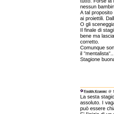
tutto. Forse l
nessun bambino
A tal proposito
ai proiettili. 
O gli sceneggia
Il finale di st
bene ma lascia
corretto.
Comunque sono
il "mentalista"..
Stagione buona 
Freddy Krueger
@ 19
La sesta stagi
assoluto. I vag
può essere chia