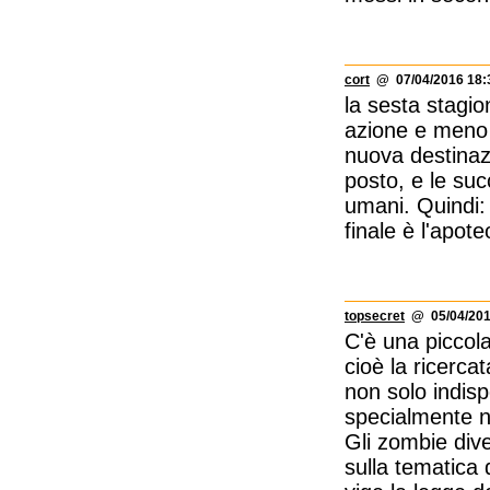
cort
@ 07/04/2016 18:
la sesta stagio
azione e meno di
nuova destinazi
posto, e le suc
umani. Quindi:
finale è l'apot
topsecret
@ 05/04/201
C'è una piccol
cioè la ricerca
non solo indisp
specialmente n
Gli zombie div
sulla tematica 