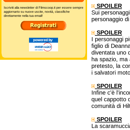
SPOILER
Iscriviti alla newsletter di Filmscoop.it per essere sempre
Sui personaggi 
aggiornarto su nuove uscite, novità, classifiche
direttamente nella tua email!
personaggio di
SPOILER
I personaggi p
figlio di Deann
diventata uno 
ha spazio, ma 
pretesto, la co
i salvatori moto
SPOILER
Infine c'è l'in
quel cappotto 
comunità di Hil
SPOILER
La scaramuccia 