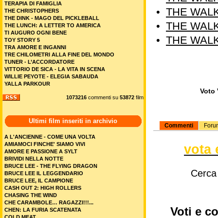
TERAPIA DI FAMIGLIA
•
THE WALK
THE CHRISTOPHERS
THE DINK - MAGO DEL PICKLEBALL
•
THE WALK
THE LUNCH: A LETTER TO AMERICA
TI AUGURO OGNI BENE
•
THE WALK
TOY STORY 5
TRA AMORE E INGANNI
TRE CHILOMETRI ALLA FINE DEL MONDO
TUNER - L’ACCORDATORE
VITTORIO DE SICA - LA VITA IN SCENA
WILLIE PEYOTE - ELEGIA SABAUDA
YALLA PARKOUR
Voto 
1073216
commenti su
53872
film
Ultimi film inseriti in archivio
Commenti
Foru
A L'ANCIENNE - COME UNA VOLTA
AMIAMOCI FINCHE' SIAMO VIVI
vota 
AMORE E PASSIONE A SYLT
BRIVIDI NELLA NOTTE
BRUCE LEE - THE FLYING DRAGON
Cerca
BRUCE LEE IL LEGGENDARIO
BRUCE LEE, IL CAMPIONE
CASH OUT 2: HIGH ROLLERS
CHASING THE WIND
CHE CARAMBOLE… RAGAZZI!!!...
Voti e c
CHEN: LA FURIA SCATENATA
COLD MEAT