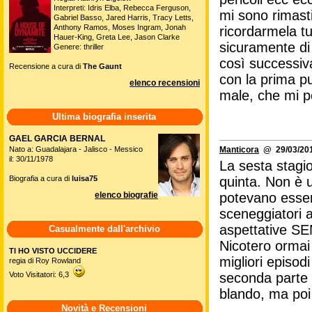
Interpreti: Idris Elba, Rebecca Ferguson,
mi sono rimast
Gabriel Basso, Jared Harris, Tracy Letts,
Anthony Ramos, Moses Ingram, Jonah
ricordarmela tu
Hauer-King, Greta Lee, Jason Clarke
sicuramente di
Genere: thriller
così successiv
Recensione a cura di
The Gaunt
con la prima pu
elenco recensioni
male, che mi p
Ultima biografia inserita
GAEL GARCIA BERNAL
Manticora
@ 29/03/201
Nato a: Guadalajara - Jalisco - Messico
il: 30/11/1978
La sesta stagio
quinta. Non è 
Biografia a cura di
luisa75
potevano essere
elenco biografie
sceneggiatori a
aspettative SE
Casualmente dall'archivio
Nicotero ormai 
TI HO VISTO UCCIDERE
migliori episodi
regia di Roy Rowland
seconda parte d
Voto Visitatori: 6,3
blando, ma poi
Novità e Recensioni