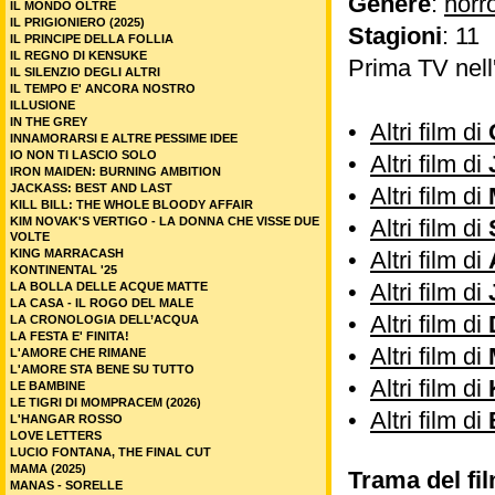
Genere
:
horr
IL MONDO OLTRE
IL PRIGIONIERO (2025)
Stagioni
: 11
IL PRINCIPE DELLA FOLLIA
IL REGNO DI KENSUKE
Prima TV nell
IL SILENZIO DEGLI ALTRI
IL TEMPO E' ANCORA NOSTRO
ILLUSIONE
IN THE GREY
•
Altri film di
INNAMORARSI E ALTRE PESSIME IDEE
IO NON TI LASCIO SOLO
•
Altri film di
IRON MAIDEN: BURNING AMBITION
JACKASS: BEST AND LAST
•
Altri film di
KILL BILL: THE WHOLE BLOODY AFFAIR
KIM NOVAK'S VERTIGO - LA DONNA CHE VISSE DUE
•
Altri film di
VOLTE
KING MARRACASH
•
Altri film di
KONTINENTAL '25
•
Altri film di
LA BOLLA DELLE ACQUE MATTE
LA CASA - IL ROGO DEL MALE
•
Altri film di
LA CRONOLOGIA DELL’ACQUA
LA FESTA E' FINITA!
•
Altri film di
L'AMORE CHE RIMANE
L'AMORE STA BENE SU TUTTO
•
Altri film di
LE BAMBINE
LE TIGRI DI MOMPRACEM (2026)
•
Altri film di
L'HANGAR ROSSO
LOVE LETTERS
LUCIO FONTANA, THE FINAL CUT
MAMA (2025)
Trama del fi
MANAS - SORELLE