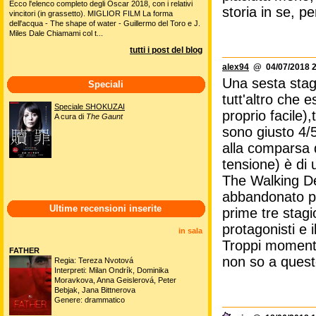
Ecco l'elenco completo degli Oscar 2018, con i relativi
storia in se, p
vincitori (in grassetto). MIGLIOR FILM La forma
dell'acqua - The shape of water - Guillermo del Toro e J.
Miles Dale Chiamami col t...
tutti i post del blog
alex94
@ 04/07/2018 2
Una sesta stag
Speciali
tutt'altro che 
Speciale SHOKUZAI
proprio facile),
A cura di
The Gaunt
sono giusto 4/5
alla comparsa 
tensione) è di 
The Walking De
abbandonato pe
Ultime recensioni inserite
prime tre stagi
protagonisti e 
in sala
Troppi momenti 
FATHER
non so a quest
Regia: Tereza Nvotová
Interpreti: Milan Ondrík, Dominika
Moravkova, Anna Geislerová, Peter
Bebjak, Jana Bittnerova
Genere: drammatico