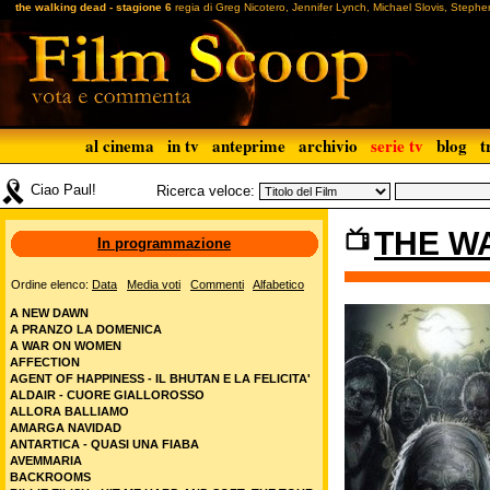
the walking dead - stagione 6
regia di Greg Nicotero, Jennifer Lynch, Michael Slovis, Stephen 
al cinema
in tv
anteprime
archivio
serie tv
blog
t
Ciao Paul!
Ricerca veloce:
THE WA
In programmazione
Ordine elenco:
Data
Media voti
Commenti
Alfabetico
A NEW DAWN
A PRANZO LA DOMENICA
A WAR ON WOMEN
AFFECTION
AGENT OF HAPPINESS - IL BHUTAN E LA FELICITA'
ALDAIR - CUORE GIALLOROSSO
ALLORA BALLIAMO
AMARGA NAVIDAD
ANTARTICA - QUASI UNA FIABA
AVEMMARIA
BACKROOMS