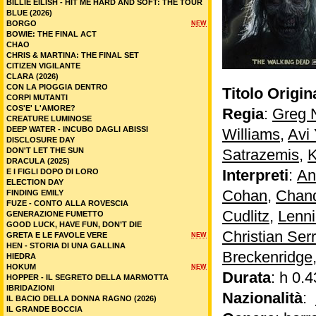
BILLIE EILISH - HIT ME HARD AND SOFT: THE TOUR
BLUE (2026)
BORGO
NEW
BOWIE: THE FINAL ACT
CHAO
CHRIS & MARTINA: THE FINAL SET
CITIZEN VIGILANTE
CLARA (2026)
CON LA PIOGGIA DENTRO
Titolo Origin
CORPI MUTANTI
COS'E' L'AMORE?
Regia
:
Greg 
CREATURE LUMINOSE
DEEP WATER - INCUBO DAGLI ABISSI
Williams
,
Avi
DISCLOSURE DAY
DON'T LET THE SUN
Satrazemis
,
K
DRACULA (2025)
Interpreti
:
An
E I FIGLI DOPO DI LORO
ELECTION DAY
Cohan
,
Chand
FINDING EMILY
FUZE - CONTO ALLA ROVESCIA
Cudlitz
,
Lenn
GENERAZIONE FUMETTO
GOOD LUCK, HAVE FUN, DON’T DIE
Christian Ser
GRETA E LE FAVOLE VERE
NEW
HEN - STORIA DI UNA GALLINA
Breckenridge
HIEDRA
HOKUM
NEW
Durata
: h 0.4
HOPPER - IL SEGRETO DELLA MARMOTTA
IBRIDAZIONI
Nazionalità
:
IL BACIO DELLA DONNA RAGNO (2026)
IL GRANDE BOCCIA