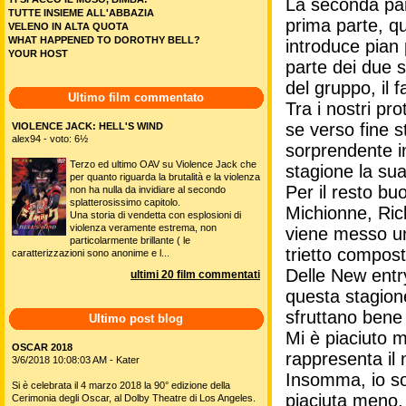
La seconda part
TUTTE INSIEME ALL'ABBAZIA
prima parte, qu
VELENO IN ALTA QUOTA
WHAT HAPPENED TO DOROTHY BELL?
introduce pian p
YOUR HOST
parte dei due s
del gruppo, il
Ultimo film commentato
Tra i nostri pr
se verso fine s
VIOLENCE JACK: HELL'S WIND
alex94 - voto: 6½
sorprendente in
Terzo ed ultimo OAV su Violence Jack che
stagione la sua
per quanto riguarda la brutalità e la violenza
Per il resto bu
non ha nulla da invidiare al secondo
splatterosissimo capitolo.
Michionne, Rick
Una storia di vendetta con esplosioni di
violenza veramente estrema, non
viene messo un 
particolarmente brillante ( le
trietto compos
caratterizzazioni sono anonime e l...
Delle New entry
ultimi 20 film commentati
questa stagion
sfruttano bene
Ultimo post blog
Mi è piaciuto 
OSCAR 2018
rappresenta il 
3/6/2018 10:08:03 AM - Kater
Insomma, io so
Si è celebrata il 4 marzo 2018 la 90° edizione della
piaciuta meno,
Cerimonia degli Oscar, al Dolby Theatre di Los Angeles.