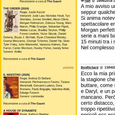
rain
@ 18/06/2018 1
Recensione a cura di
The Gaunt
A mio avviso un
THE ORDER (2024)
seppur qualche
Regia: Justin Kurzel
Interpreti: Jude Law, Nicholas Hoult, Tye
Si anima notev
Sheridan, Jurnee Smollett, Alison Oliver,
spettacolare e
Morgan Holmstrom, Odessa Young, Marc
Maron, Philip Granger, Sebastian Pigott,
Morgan perfetto 
Matias Lucas, Bradley Stryker, Phillip
Forest Lewitski, Victor Slezak, Daniel
serie a mani b
Doheny, Bryan J. McHale, Ryan Chandoul Wesley,
15 minuti tra i 
Geena Meszaros, George Tchortov, Daniel Yip, Sean
Tyler Foley, John Warkentin, Vanessa Holmes, Rae
Nel complesso
Farrer, Carter Morrison, Huxley Fisher, mandy fisher
Genere: thriller
Recensione a cura di
The Gaunt
BenRichard
@ 13/04/2
archivio
Ecco la mia pri
IL MAESTRO (2025)
la stagione ch
Regia: Andrea Di Stefano
Interpreti: Pierfrancesco Favino, Tiziano
buttare, come s
Menichelli, Giovanni Ludeno, Dora
Romano, Paolo Briguglia, Valentina Bellè,
e Daryl, e un p
Edwige Fenech
mancano. Però 
Genere: commedia
certo distacco,
Recensione a cura di
The Gaunt
troppo ripetiti
A HOUSE OF DYNAMITE
pericoli ecc ec
Regia: Kathryn Bigelow