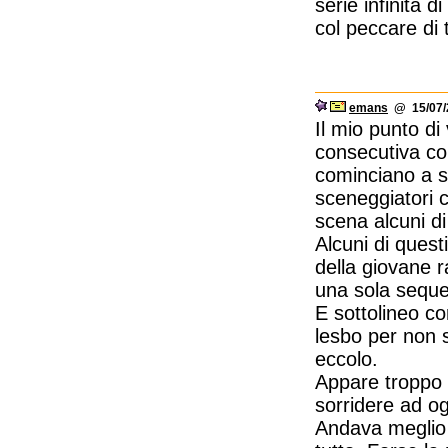
serie infinita 
col peccare di 
emans
@ 15/07/2
Il mio punto di 
consecutiva con
cominciano a s
sceneggiatori 
scena alcuni di
Alcuni di quest
della giovane 
una sola sequen
E sottolineo 
lesbo per non 
eccolo.
Appare troppo 
sorridere ad og
Andava meglio q