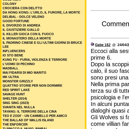
COLONY
CROCIERA CON DELITTO
DA HONG KONG: L'URLO, IL FURORE, LA MORTE
DELIBAL - DOLCE VELENO
GOOD FORTUNE
Commen
IL DIVORZIO DI ANDREA
IL GIUSTIZIERE GIALLO
IL KILLER GIOCA CON IL FUOCO
IL MONASTERO DELLA MORTE
IL PADRINO CINESE E GLI ULTIMI GIORNI DI BRUCE
Gabe 182
@ 24/04/2
LEE
Eccoci alla se
INFLUENCERS
IO STO BENE
prime 6.
KUNG FU - FURIA, VIOLENZA E TERRORE
Dopo la scoppi
L'UOMO DI PECHINO
MADBALL
calo, il suo fa
MAI FIDARSI DI MIO MARITO
sono presi una
MK ULTRA
MONSTER GRIZZLY
Nella prima par
QUATTRO STORIE PER NON DORMIRE
terza su di tut
RED SPIRIT LAKE
SAVAGE HUNT
psicologia e l'e
SHELTER (2014)
In alcuni punta
SING SING (2023)
SVANITA NEL NULLA
dialoghi quasi 
TAYANG: IL TERRORE DELLA CINA
Gli Wolves si 
TEO E ZODI' - UN CAMMELLO PER AMICO
THE BALLAD OF WALLIS ISLAND
come villian fa
THE ENFORCER
TI SPACCO IL MUSO, BIMBA!