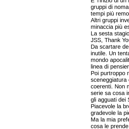
E' l'inizio di 
gruppi di nomad
tempi più remot
Altri gruppi inv
minaccia più e
La sesta stagi
JSS, Thank You
Da scartare del
inutile. Un tent
mondo apocalit
linea di pensie
Poi purtroppo m
sceneggiatura 
coerenti. Non 
serie sa cosa i
gli agguati dei
Piacevole la br
gradevole la p
Ma la mia pref
cosa le prende