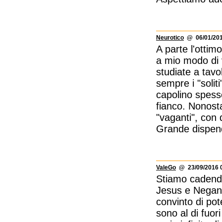
Neurotico
@ 06/01/201
A parte l'ottim
a mio modo di 
studiate a tav
sempre i "solit
capolino spesso
fianco. Nonosta
"vaganti", con
Grande dispendi
ValeGo
@ 23/09/2016 0
Stiamo cadendo
Jesus e Negan.
convinto di pote
sono al di fuor