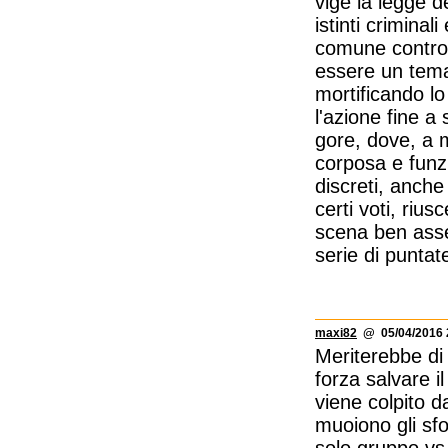
vige la legge 
istinti criminal
comune contro 
essere un tem
mortificando l
l'azione fine a
gore, dove, a 
corposa e funzi
discreti, anch
certi voti, ri
scena ben asses
serie di puntat
maxi82
@ 05/04/2016 
Meriterebbe di
forza salvare i
viene colpito da
muoiono gli sfo
solo gruppo vs