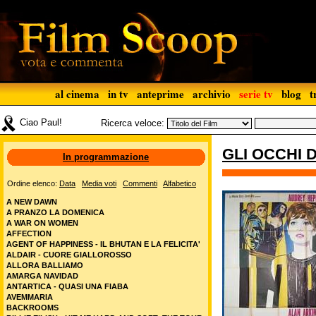
al cinema
in tv
anteprime
archivio
serie tv
blog
t
Ciao Paul!
Ricerca veloce:
GLI OCCHI 
In programmazione
Ordine elenco:
Data
Media voti
Commenti
Alfabetico
A NEW DAWN
A PRANZO LA DOMENICA
A WAR ON WOMEN
AFFECTION
AGENT OF HAPPINESS - IL BHUTAN E LA FELICITA'
ALDAIR - CUORE GIALLOROSSO
ALLORA BALLIAMO
AMARGA NAVIDAD
ANTARTICA - QUASI UNA FIABA
AVEMMARIA
BACKROOMS