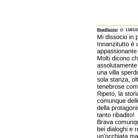
BlueBlaster
@ 13/01/2
Mi dissocio in 
Innanzitutto è 
appassionante e
Molti dicono c
assolutamente q
una villa sperd
sola stanza, ol
tenebrose come
Ripeto, la stor
comunque delle 
della protagon
tanto ribadito!
Brava comunque
bei dialoghi e 
un'occhiata ma