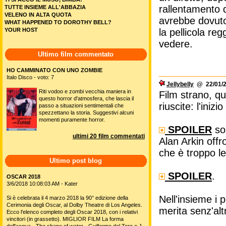
rallentamento d
TUTTE INSIEME ALL'ABBAZIA
VELENO IN ALTA QUOTA
avrebbe dovuto
WHAT HAPPENED TO DOROTHY BELL?
YOUR HOST
la pellicola re
vedere.
Ultimo film commentato
HO CAMMINATO CON UNO ZOMBIE
Italo Disco - voto: 7
Jellybelly
@ 22/01/2
Riti vodoo e zombi vecchia maniera in
Film strano, q
questo horror d'atmosfera, che lascia il
riuscite: l'inizi
passo a situazioni sentimentali che
spezzettano la storia. Suggestivi alcuni
momenti puramente horror.
SPOILER
son
ultimi 20 film commentati
Alan Arkin offr
che è troppo le
Ultimo post blog
SPOILER
.
OSCAR 2018
3/6/2018 10:08:03 AM - Kater
Nell'insieme i 
Si è celebrata il 4 marzo 2018 la 90° edizione della
Cerimonia degli Oscar, al Dolby Theatre di Los Angeles.
merita senz'alt
Ecco l'elenco completo degli Oscar 2018, con i relativi
vincitori (in grassetto). MIGLIOR FILM La forma
dell'acqua - The shape of water - Guillermo del Toro e J.