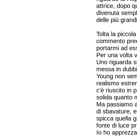
attrice, dopo q
divenuta sempl
delle più grandi
Tolta la piccol
commento prece
portarmi ad es
Per una volta vor
Uno riguarda si
messa in dubbi
Young non sem
realismo estrem
c'è riuscito in
solida quanto 
Ma passiamo ai
di sbavature, e
spicca quella g
fonte di luce p
Io ho apprezza