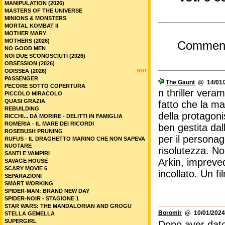
MANIPULATION (2026)
MASTERS OF THE UNIVERSE
MINIONS & MONSTERS
MORTAL KOMBAT II
MOTHER MARY
MOTHERS (2026)
Commen
NO GOOD MEN
NOI DUE SCONOSCIUTI (2026)
OBSESSION (2026)
ODISSEA (2026)
HOT
PASSENGER
The Gaunt
@ 14/01/2
PECORE SOTTO COPERTURA
n thriller veram
PICCOLO MIRACOLO
QUASI GRAZIA
fatto che la ma
REBUILDING
della protagon
RICCHI... DA MORIRE - DELITTI IN FAMIGLIA
ROMERIA - IL MARE DEI RICORDI
ben gestita dal
ROSEBUSH PRUNING
per il personag
RUFUS - IL DRAGHETTO MARINO CHE NON SAPEVA
NUOTARE
risolutezza. No
SANTI E VAMPIRI
Arkin, imprevedi
SAVAGE HOUSE
SCARY MOVIE 6
incollato. Un fi
SEPARAZIONI
SMART WORKING
SPIDER-MAN: BRAND NEW DAY
SPIDER-NOIR - STAGIONE 1
STAR WARS: THE MANDALORIAN AND GROGU
Boromir
@ 10/01/2024
STELLA GEMELLA
SUPERGIRL
Dopo aver dato 