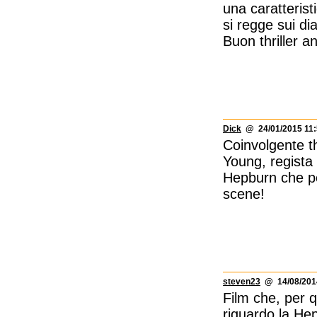
una caratterist
si regge sui di
Buon thriller a
Dick
@ 24/01/2015 11:
Coinvolgente th
Young, regista 
Hepburn che pe
scene!
steven23
@ 14/08/2014
Film che, per 
riguardo la Hep