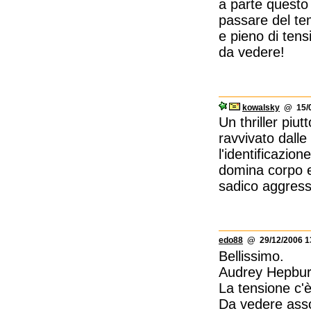
a parte questo 
passare del te
e pieno di tens
da vedere!
kowalsky
@ 15/0
Un thriller piu
ravvivato dall
l'identificazio
domina corpo e 
sadico aggres
edo88
@ 29/12/2006 1
Bellissimo.
Audrey Hepburn
La tensione c'
Da vedere asso