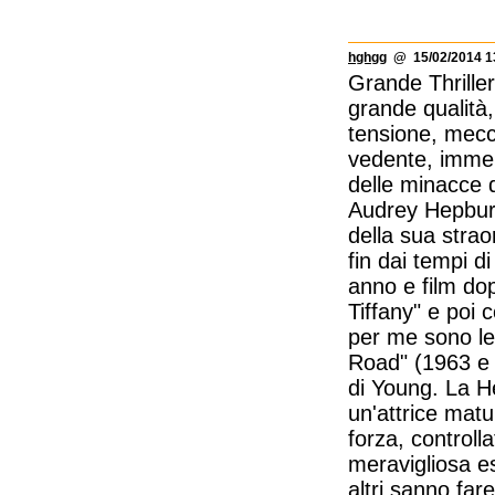
hghgg
@ 15/02/2014 1
Grande Thriller
grande qualità
tensione, mecc
vedente, immer
delle minacce di
Audrey Hepburn,
della sua stra
fin dai tempi 
anno e film dop
Tiffany" e poi 
per me sono le 
Road" (1963 e 
di Young. La He
un'attrice matu
forza, controll
meravigliosa e
altri sanno far