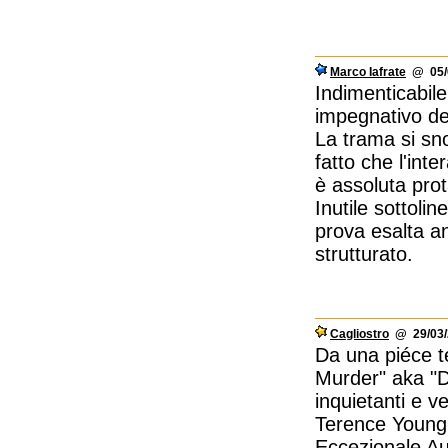
Marco Iafrate
@ 05/0
Indimenticabil
impegnativo del
La trama si sn
fatto che l'int
è assoluta pro
Inutile sottolin
prova esalta an
strutturato.
Cagliostro
@ 29/03/
Da una piéce te
Murder" aka "De
inquietanti e v
Terence Young v
Eccezionale Au