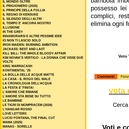
bambola imbot
IL MONDO OLTRE
IL PRIGIONIERO (2025)
possesso lei 
IL PRINCIPE DELLA FOLLIA
complici, re
IL REGNO DI KENSUKE
IL SILENZIO DEGLI ALTRI
elimina ogni f
IL TEMPO E' ANCORA NOSTRO
ILLUSIONE
IN THE GREY
INNAMORARSI E ALTRE PESSIME IDEE
IO NON TI LASCIO SOLO
IRON MAIDEN: BURNING AMBITION
JACKASS: BEST AND LAST
KILL BILL: THE WHOLE BLOODY AFFAIR
Voto 
KIM NOVAK'S VERTIGO - LA DONNA CHE VISSE DUE
VOLTE
KING MARRACASH
KONTINENTAL '25
LA BOLLA DELLE ACQUE MATTE
Commenti
Foru
LA CASA - IL ROGO DEL MALE
LA CRONOLOGIA DELL’ACQUA
LA FESTA E' FINITA!
vota 
L'AMORE CHE RIMANE
L'AMORE STA BENE SU TUTTO
LE BAMBINE
Cerca
LE TIGRI DI MOMPRACEM (2026)
L'HANGAR ROSSO
LOVE LETTERS
LUCIO FONTANA, THE FINAL CUT
MAMA (2025)
Voti e c
MANAS - SORELLE