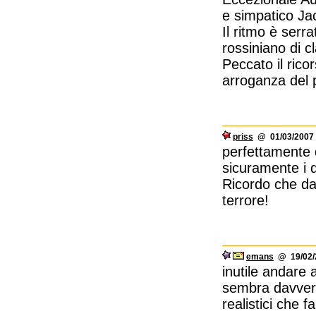
e simpatico Ja
Il ritmo è serr
rossiniano di c
Peccato il rico
arroganza del 
priss
@ 01/03/2007 
perfettamente 
sicuramente i du
Ricordo che da
terrore!
emans
@ 19/02/2
inutile andare 
sembra davvero
realistici che fa