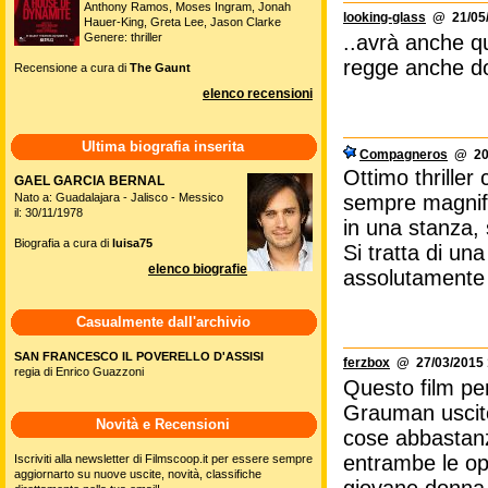
Anthony Ramos, Moses Ingram, Jonah
looking-glass
@ 21/05/
Hauer-King, Greta Lee, Jason Clarke
Genere: thriller
..avrà anche q
regge anche d
Recensione a cura di
The Gaunt
elenco recensioni
Ultima biografia inserita
Compagneros
@ 20/
Ottimo thriller
GAEL GARCIA BERNAL
Nato a: Guadalajara - Jalisco - Messico
sempre magnifi
il: 30/11/1978
in una stanza, 
Biografia a cura di
luisa75
Si tratta di u
elenco biografie
assolutamente 
Casualmente dall'archivio
SAN FRANCESCO IL POVERELLO D'ASSISI
ferzbox
@ 27/03/2015 
regia di Enrico Guazzoni
Questo film per
Grauman uscito
Novità e Recensioni
cose abbastanz
entrambe le ope
Iscriviti alla newsletter di Filmscoop.it per essere sempre
aggiornarto su nuove uscite, novità, classifiche