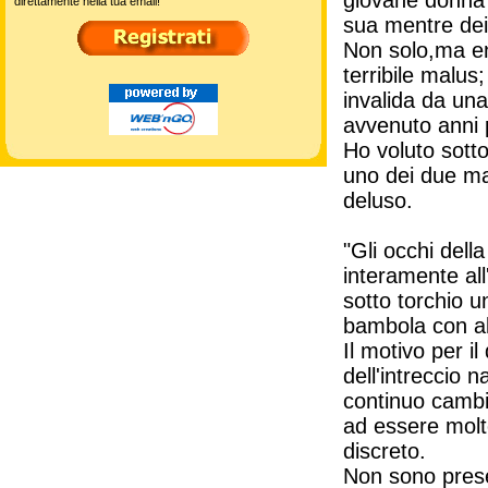
giovane donna 
direttamente nella tua email!
sua mentre dei 
Non solo,ma en
terribile malus
invalida da un
avvenuto anni 
Ho voluto sott
uno dei due ma
deluso.
"Gli occhi della
interamente all
sotto torchio 
bambola con al 
Il motivo per i
dell'intreccio n
continuo cambio
ad essere molt
discreto.
Non sono pres