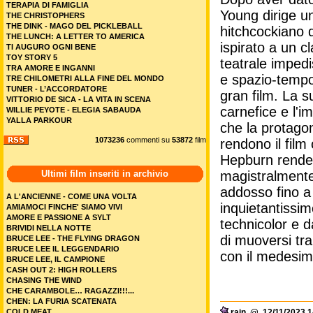
TERAPIA DI FAMIGLIA
Young dirige un
THE CHRISTOPHERS
THE DINK - MAGO DEL PICKLEBALL
hitchcockiano d
THE LUNCH: A LETTER TO AMERICA
ispirato a un 
TI AUGURO OGNI BENE
TOY STORY 5
teatrale impedis
TRA AMORE E INGANNI
e spazio-tempor
TRE CHILOMETRI ALLA FINE DEL MONDO
TUNER - L’ACCORDATORE
gran film. La s
VITTORIO DE SICA - LA VITA IN SCENA
carnefice e l'im
WILLIE PEYOTE - ELEGIA SABAUDA
YALLA PARKOUR
che la protagon
1073236
commenti su
53872
film
rendono il fil
Hepburn rende 
Ultimi film inseriti in archivio
magistralmente 
addosso fino a
A L'ANCIENNE - COME UNA VOLTA
inquietantissim
AMIAMOCI FINCHE' SIAMO VIVI
AMORE E PASSIONE A SYLT
technicolor e 
BRIVIDI NELLA NOTTE
di muoversi tra
BRUCE LEE - THE FLYING DRAGON
BRUCE LEE IL LEGGENDARIO
con il medesimo
BRUCE LEE, IL CAMPIONE
CASH OUT 2: HIGH ROLLERS
CHASING THE WIND
CHE CARAMBOLE… RAGAZZI!!!...
CHEN: LA FURIA SCATENATA
COLD MEAT
rain
@ 12/11/2023 1