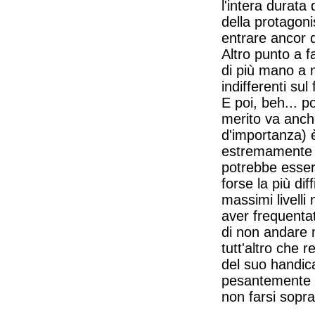
l'intera durata
della protagon
entrare ancor d
Altro punto a 
di più mano a 
indifferenti sul 
E poi, beh... po
merito va anche
d'importanza) è
estremamente 
potrebbe esser
forse la più di
massimi livelli
aver frequentat
di non andare m
tutt'altro che 
del suo handicap
pesantemente a
non farsi sopra