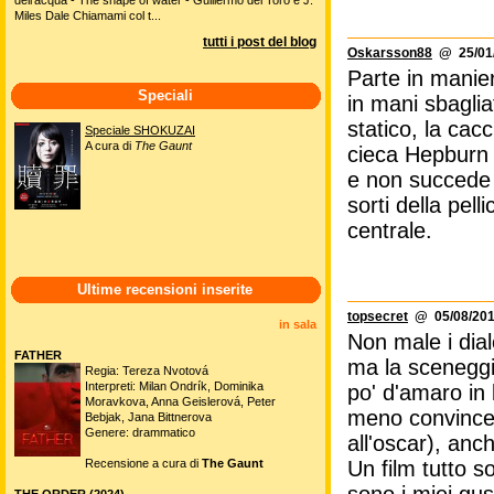
Miles Dale Chiamami col t...
tutti i post del blog
Oskarsson88
@ 25/01/
Parte in manier
Speciali
in mani sbaglia
statico, la cac
Speciale SHOKUZAI
A cura di
The Gaunt
cieca Hepburn (
e non succede p
sorti della pell
centrale.
Ultime recensioni inserite
topsecret
@ 05/08/201
in sala
Non male i dia
FATHER
ma la sceneggi
Regia: Tereza Nvotová
Interpreti: Milan Ondrík, Dominika
po' d'amaro in
Moravkova, Anna Geislerová, Peter
meno convincen
Bebjak, Jana Bittnerova
Genere: drammatico
all'oscar), anc
Recensione a cura di
The Gaunt
Un film tutto 
THE ORDER (2024)