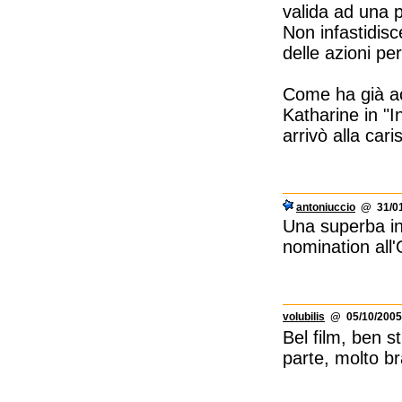
valida ad una 
Non infastidisc
delle azioni pe
Come ha già acc
Katharine in "I
arrivò alla car
antoniuccio
@ 31/01
Una superba in
nomination all'
volubilis
@ 05/10/2005
Bel film, ben s
parte, molto b