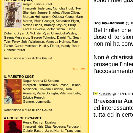
sono i miei gust
Regia: Justin Kurzel
Interpreti: Jude Law, Nicholas Hoult, Tye
Sheridan, Jurnee Smollett, Alison Oliver,
Morgan Holmstrom, Odessa Young, Marc
Maron, Philip Granger, Sebastian Pigott,
DogDayAfternoon
@ 09
Matias Lucas, Bradley Stryker, Phillip
Bel thriller ch
Forest Lewitski, Victor Slezak, Daniel
Doheny, Bryan J. McHale, Ryan Chandoul Wesley,
dose di tensio
Geena Meszaros, George Tchortov, Daniel Yip, Sean
Tyler Foley, John Warkentin, Vanessa Holmes, Rae
non mi ha conv
Farrer, Carter Morrison, Huxley Fisher, mandy fisher
Genere: thriller
Non è chiariss
Recensione a cura di
The Gaunt
prosegue l'int
archivio
l'accostamento 
IL MAESTRO (2025)
Regia: Andrea Di Stefano
Interpreti: Pierfrancesco Favino, Tiziano
Menichelli, Giovanni Ludeno, Dora
Romano, Paolo Briguglia, Valentina Bellè,
Suskis
@ 11/11/201
Edwige Fenech
Bravissima Aud
Genere: commedia
ed interessant
Recensione a cura di
The Gaunt
tutta ed in cer
A HOUSE OF DYNAMITE
Regia: Kathryn Bigelow
Interpreti: Idris Elba, Rebecca Ferguson,
Gabriel Basso, Jared Harris, Tracy Letts,