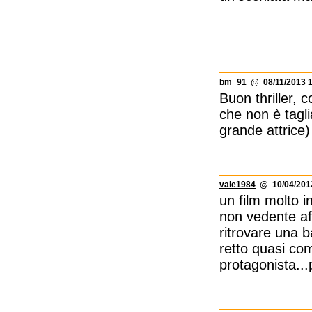
bm_91
@ 08/11/2013 1
Buon thriller, 
che non è tagl
grande attrice)
vale1984
@ 10/04/2012
un film molto i
non vedente af
ritrovare una b
retto quasi co
protagonista...