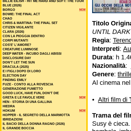
BILLIE EILISH - HIT ME HARD AND SOFT: THE TOUR
BLUE (2026)
BORGO
NEW
BOWIE: THE FINAL ACT
CHAO
Titolo Origin
CHRIS & MARTINA: THE FINAL SET
CITIZEN VIGILANTE
UNTIL DARK
CLARA (2026)
CON LA PIOGGIA DENTRO
Regia
:
Teren
CORPI MUTANTI
COS'E' L'AMORE?
Interpreti
:
Au
CREATURE LUMINOSE
DEEP WATER - INCUBO DAGLI ABISSI
Durata
: h 1.4
DISCLOSURE DAY
DON'T LET THE SUN
Nazionalità
:
DRACULA (2025)
E I FIGLI DOPO DI LORO
Genere
:
thrill
ELECTION DAY
FINDING EMILY
Al cinema nel
FUZE - CONTO ALLA ROVESCIA
GENERAZIONE FUMETTO
GOOD LUCK, HAVE FUN, DON’T DIE
GRETA E LE FAVOLE VERE
NEW
•
Altri film di
HEN - STORIA DI UNA GALLINA
HIEDRA
HOKUM
NEW
Trama del fil
HOPPER - IL SEGRETO DELLA MARMOTTA
IBRIDAZIONI
Susy è cieca. 
IL BACIO DELLA DONNA RAGNO (2026)
IL GRANDE BOCCIA