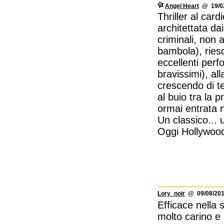
Angel Heart
@ 19/02
Thriller al car
architettata d
criminali, non 
bambola), ries
eccellenti per
bravissimi), al
crescendo di te
al buio tra la 
ormai entrata n
Un classico... 
Oggi Hollywood
Lory_noir
@ 09/08/201
Efficace nella 
molto carino e