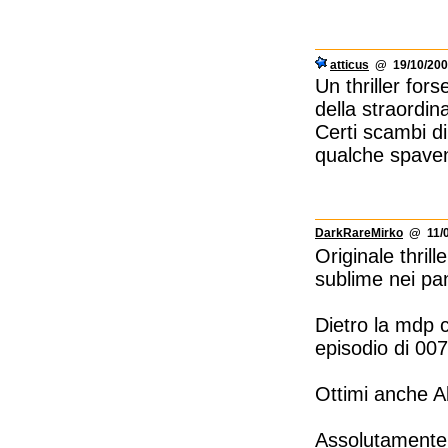
atticus
@ 19/10/200
Un thriller for
della straordi
Certi scambi di
qualche spaven
DarkRareMirko
@ 11/0
Originale thri
sublime nei pa
Dietro la mdp 
episodio di 007)
Ottimi anche A
Assolutamente