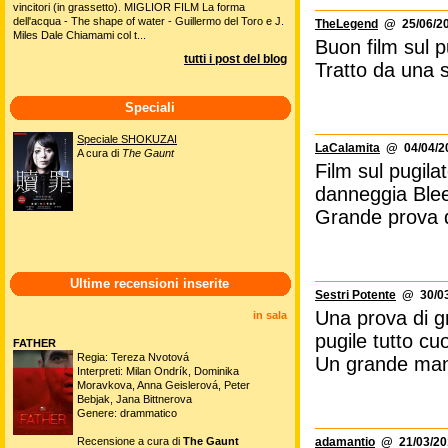
vincitori (in grassetto). MIGLIOR FILM La forma
dell'acqua - The shape of water - Guillermo del Toro e J.
TheLegend
@ 25/06/20
Miles Dale Chiamami col t...
Buon film sul p
tutti i post del blog
Tratto da una s
Speciali
Speciale SHOKUZAI
LaCalamita
@ 04/04/20
A cura di
The Gaunt
Film sul pugila
danneggia Bleed
Grande prova di
Ultime recensioni inserite
Sestri Potente
@ 30/03
Una prova di gr
in sala
pugile tutto cu
FATHER
Regia: Tereza Nvotová
Un grande mani
Interpreti: Milan Ondrík, Dominika
Moravkova, Anna Geislerová, Peter
Bebjak, Jana Bittnerova
Genere: drammatico
Recensione a cura di
The Gaunt
adamantio
@ 21/03/201