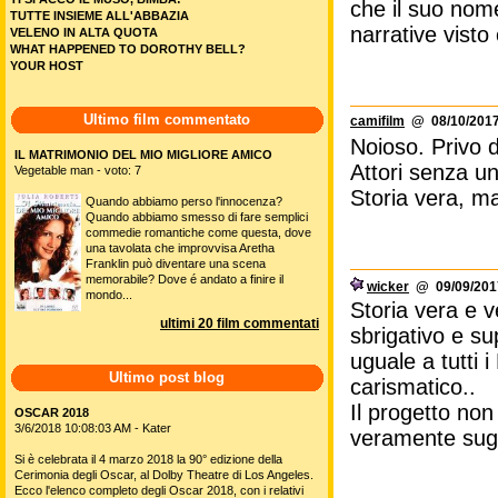
che il suo nome
TUTTE INSIEME ALL'ABBAZIA
narrative visto
VELENO IN ALTA QUOTA
WHAT HAPPENED TO DOROTHY BELL?
YOUR HOST
Ultimo film commentato
camifilm
@ 08/10/2017
Noioso. Privo d
IL MATRIMONIO DEL MIO MIGLIORE AMICO
Attori senza u
Vegetable man - voto: 7
Storia vera, m
Quando abbiamo perso l'innocenza?
Quando abbiamo smesso di fare semplici
commedie romantiche come questa, dove
una tavolata che improvvisa Aretha
Franklin può diventare una scena
memorabile? Dove é andato a finire il
wicker
@ 09/09/2017
mondo...
Storia vera e 
ultimi 20 film commentati
sbrigativo e su
uguale a tutti 
Ultimo post blog
carismatico..
Il progetto non
OSCAR 2018
3/6/2018 10:08:03 AM - Kater
veramente sugl
Si è celebrata il 4 marzo 2018 la 90° edizione della
Cerimonia degli Oscar, al Dolby Theatre di Los Angeles.
Ecco l'elenco completo degli Oscar 2018, con i relativi