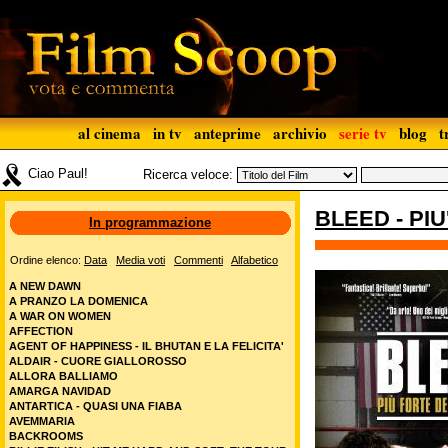
al cinema
in tv
anteprime
archivio
serie tv
blog
t
Ciao Paul!
Ricerca veloce:
BLEED - PI
In programmazione
Ordine elenco:
Data
Media voti
Commenti
Alfabetico
A NEW DAWN
A PRANZO LA DOMENICA
A WAR ON WOMEN
AFFECTION
AGENT OF HAPPINESS - IL BHUTAN E LA FELICITA'
ALDAIR - CUORE GIALLOROSSO
ALLORA BALLIAMO
AMARGA NAVIDAD
ANTARTICA - QUASI UNA FIABA
AVEMMARIA
BACKROOMS