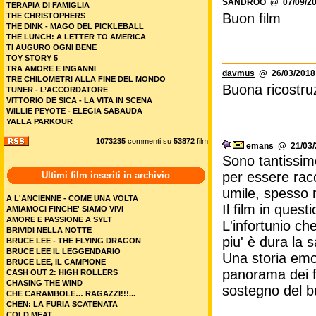
SANDROO
@ 07/09/20
TERAPIA DI FAMIGLIA
Buon film
THE CHRISTOPHERS
THE DINK - MAGO DEL PICKLEBALL
THE LUNCH: A LETTER TO AMERICA
TI AUGURO OGNI BENE
TOY STORY 5
TRA AMORE E INGANNI
davmus
@ 26/03/2018 
TRE CHILOMETRI ALLA FINE DEL MONDO
Buona ricostruz
TUNER - L’ACCORDATORE
VITTORIO DE SICA - LA VITA IN SCENA
WILLIE PEYOTE - ELEGIA SABAUDA
YALLA PARKOUR
1073235
commenti su
53872
film
emans
@ 21/03/2
Sono tantissime
per essere racc
Ultimi film inseriti in archivio
umile, spesso 
A L'ANCIENNE - COME UNA VOLTA
Il film in ques
AMIAMOCI FINCHE' SIAMO VIVI
AMORE E PASSIONE A SYLT
L'infortunio ch
BRIVIDI NELLA NOTTE
piu' è dura la s
BRUCE LEE - THE FLYING DRAGON
BRUCE LEE IL LEGGENDARIO
Una storia emo
BRUCE LEE, IL CAMPIONE
panorama dei f
CASH OUT 2: HIGH ROLLERS
CHASING THE WIND
sostegno del b
CHE CARAMBOLE… RAGAZZI!!!...
CHEN: LA FURIA SCATENATA
COLD MEAT