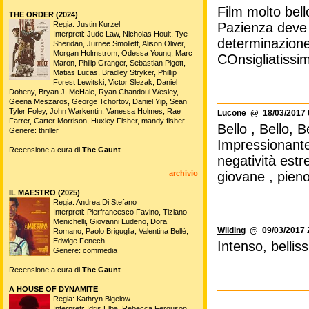
Film molto bell
THE ORDER (2024)
Regia: Justin Kurzel
Pazienza deve e
Interpreti: Jude Law, Nicholas Hoult, Tye
determinazion
Sheridan, Jurnee Smollett, Alison Oliver,
Morgan Holmstrom, Odessa Young, Marc
COnsigliatissi
Maron, Philip Granger, Sebastian Pigott,
Matias Lucas, Bradley Stryker, Phillip
Forest Lewitski, Victor Slezak, Daniel
Doheny, Bryan J. McHale, Ryan Chandoul Wesley,
Geena Meszaros, George Tchortov, Daniel Yip, Sean
Tyler Foley, John Warkentin, Vanessa Holmes, Rae
Lucone
@ 18/03/2017 
Farrer, Carter Morrison, Huxley Fisher, mandy fisher
Bello , Bello, B
Genere: thriller
Impressionante
Recensione a cura di
The Gaunt
negatività est
archivio
giovane , pieno
IL MAESTRO (2025)
Regia: Andrea Di Stefano
Interpreti: Pierfrancesco Favino, Tiziano
Menichelli, Giovanni Ludeno, Dora
Wilding
@ 09/03/2017 
Romano, Paolo Briguglia, Valentina Bellè,
Edwige Fenech
Intenso, bellis
Genere: commedia
Recensione a cura di
The Gaunt
A HOUSE OF DYNAMITE
Regia: Kathryn Bigelow
Interpreti: Idris Elba, Rebecca Ferguson,