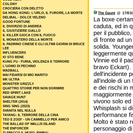
COLONY
CROCIERA CON DELITTO
DA HONG KONG: L'URLO, IL FURORE, LA MORTE
The Gaunt
@ 17/03/2
DELIBAL - DOLCE VELENO
La boxe certam
GOOD FORTUNE
caduta, ed in q
IL DIVORZIO DI ANDREA
IL GIUSTIZIERE GIALLO
per il pubblico
IL KILLER GIOCA CON IL FUOCO
di fronte ad un
IL MONASTERO DELLA MORTE
IL PADRINO CINESE E GLI ULTIMI GIORNI DI BRUCE
solida. Younger 
LEE
leggermente qu
INFLUENCERS
IO STO BENE
Vinnie ed il pa
KUNG FU - FURIA, VIOLENZA E TERRORE
bravo Eckart). 
L'UOMO DI PECHINO
MADBALL
dell'incidente 
MAI FIDARSI DI MIO MARITO
MK ULTRA
all'indole di u
MONSTER GRIZZLY
e dei rischi in
QUATTRO STORIE PER NON DORMIRE
RED SPIRIT LAKE
maggiormente 
SAVAGE HUNT
vivono solo ed 
SHELTER (2014)
SING SING (2023)
Whisplash si di
SVANITA NEL NULLA
performance fi
TAYANG: IL TERRORE DELLA CINA
TEO E ZODI' - UN CAMMELLO PER AMICO
Molto è stato 
THE BALLAD OF WALLIS ISLAND
personaggio di 
THE ENFORCER
TI SPACCO IL MUSO, BIMBA!