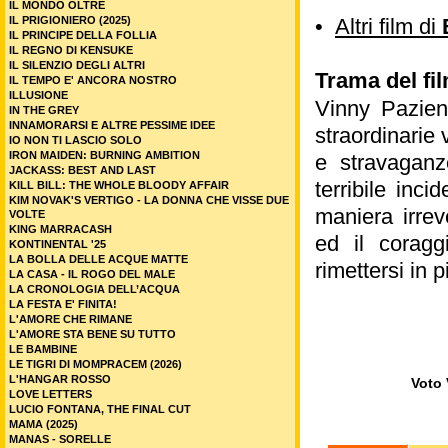
IL MONDO OLTRE
IL PRIGIONIERO (2025)
•
Altri film di
IL PRINCIPE DELLA FOLLIA
IL REGNO DI KENSUKE
IL SILENZIO DEGLI ALTRI
Trama del fil
IL TEMPO E' ANCORA NOSTRO
ILLUSIONE
Vinny Pazien
IN THE GREY
INNAMORARSI E ALTRE PESSIME IDEE
straordinarie 
IO NON TI LASCIO SOLO
IRON MAIDEN: BURNING AMBITION
e stravaganz
JACKASS: BEST AND LAST
terribile inc
KILL BILL: THE WHOLE BLOODY AFFAIR
KIM NOVAK'S VERTIGO - LA DONNA CHE VISSE DUE
maniera irrev
VOLTE
KING MARRACASH
ed il coragg
KONTINENTAL '25
LA BOLLA DELLE ACQUE MATTE
rimettersi in 
LA CASA - IL ROGO DEL MALE
LA CRONOLOGIA DELL’ACQUA
LA FESTA E' FINITA!
L'AMORE CHE RIMANE
L'AMORE STA BENE SU TUTTO
LE BAMBINE
LE TIGRI DI MOMPRACEM (2026)
L'HANGAR ROSSO
Voto 
LOVE LETTERS
LUCIO FONTANA, THE FINAL CUT
MAMA (2025)
MANAS - SORELLE