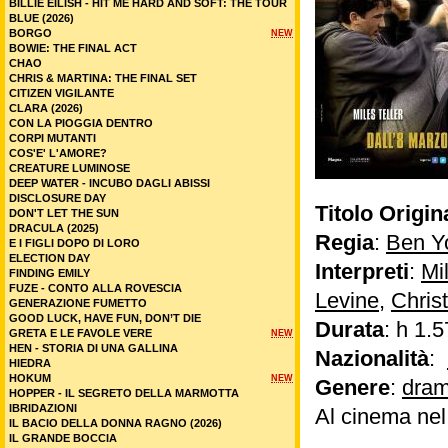
BILLIE EILISH - HIT ME HARD AND SOFT: THE TOUR
BLUE (2026)
BORGO
NEW
BOWIE: THE FINAL ACT
CHAO
CHRIS & MARTINA: THE FINAL SET
CITIZEN VIGILANTE
CLARA (2026)
CON LA PIOGGIA DENTRO
CORPI MUTANTI
COS'E' L'AMORE?
CREATURE LUMINOSE
DEEP WATER - INCUBO DAGLI ABISSI
DISCLOSURE DAY
Titolo Origin
DON'T LET THE SUN
DRACULA (2025)
Regia
:
Ben Y
E I FIGLI DOPO DI LORO
ELECTION DAY
Interpreti
:
Mil
FINDING EMILY
FUZE - CONTO ALLA ROVESCIA
Levine
,
Chris
GENERAZIONE FUMETTO
GOOD LUCK, HAVE FUN, DON’T DIE
Durata
: h 1.5
GRETA E LE FAVOLE VERE
NEW
HEN - STORIA DI UNA GALLINA
Nazionalità
:
HIEDRA
HOKUM
NEW
Genere
:
dram
HOPPER - IL SEGRETO DELLA MARMOTTA
IBRIDAZIONI
Al cinema ne
IL BACIO DELLA DONNA RAGNO (2026)
IL GRANDE BOCCIA