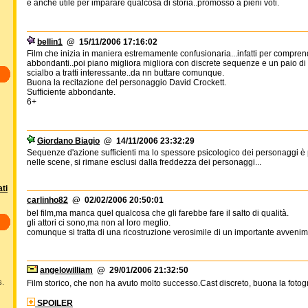
è anche utile per imparare qualcosa di storia..promosso a pieni voti.
bellin1
@ 15/11/2006 17:16:02
Film che inizia in maniera estremamente confusionaria...infatti per comprende
abbondanti..poi piano migliora migliora con discrete sequenze e un paio di ba
scialbo a tratti interessante..da nn buttare comunque.
Buona la recitazione del personaggio David Crockett.
Sufficiente abbondante.
6+
Giordano Biagio
@ 14/11/2006 23:32:29
Sequenze d'azione sufficienti ma lo spessore psicologico dei personaggi è 
nelle scene, si rimane esclusi dalla freddezza dei personaggi...
ti
carlinho82
@ 02/02/2006 20:50:01
bel film,ma manca quel qualcosa che gli farebbe fare il salto di qualità.
gli attori ci sono,ma non al loro meglio.
comunque si tratta di una ricostruzione verosimile di un importante avveni
angelowilliam
@ 29/01/2006 21:32:50
s.
Film storico, che non ha avuto molto successo.Cast discreto, buona la fotogra
SPOILER