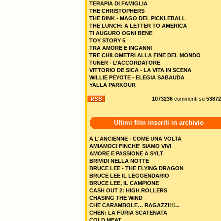
TERAPIA DI FAMIGLIA
THE CHRISTOPHERS
THE DINK - MAGO DEL PICKLEBALL
THE LUNCH: A LETTER TO AMERICA
TI AUGURO OGNI BENE
TOY STORY 5
TRA AMORE E INGANNI
TRE CHILOMETRI ALLA FINE DEL MONDO
TUNER - L’ACCORDATORE
VITTORIO DE SICA - LA VITA IN SCENA
WILLIE PEYOTE - ELEGIA SABAUDA
YALLA PARKOUR
1073236
commenti su
53872
Ultimi film inseriti in archivio
A L'ANCIENNE - COME UNA VOLTA
AMIAMOCI FINCHE' SIAMO VIVI
AMORE E PASSIONE A SYLT
BRIVIDI NELLA NOTTE
BRUCE LEE - THE FLYING DRAGON
BRUCE LEE IL LEGGENDARIO
BRUCE LEE, IL CAMPIONE
CASH OUT 2: HIGH ROLLERS
CHASING THE WIND
CHE CARAMBOLE… RAGAZZI!!!...
CHEN: LA FURIA SCATENATA
COLD MEAT