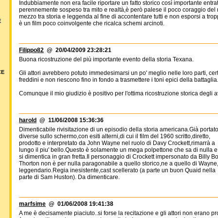
Indubbiamente non era facile riportare un fatto storico così importante entrat
perennemente sospeso tra mito e realtà,è però palese il poco coraggio del r
mezzo tra storia e leggenda al fine di accontentare tutti e non esporsi a tropp
E
è un film poco coinvolgente che ricalca schemi arcinoti.
Filippo82
@ 20/04/2009 23:28:21
Buona ricostruzione del più importante evento della storia Texana.
CE
Gli attori avrebbero potuto immedesimarsi un po' meglio nelle loro parti, cer
freddini e non riescono fino in fondo a trasmettere i toni epici della battaglia
Comunque il mio giudizio è positivo per l'ottima ricostruzione storica degli 
harold
@ 11/06/2008 15:36:36
Dimenticabile rivisitazione di un episodio della storia americana.Già portat
diverse sullo schermo,con esiti alterni,di cui il film del 1960 scritto,diretto,
prodotto e interpretato da John Wayne nel ruolo di Davy Crockett,rimarrà a
lungo il piu' bello.Questo è solamente un mega polpettone che sa di nulla e
si dimentica in gran fretta.Il personaggio di Crockett impersonato da Billy B
Thorton non è per nulla paragonabile a quello storico,ne a quello di Wayne
leggendario.Regia inesistente,cast scellerato (a parte un buon Quaid nella
parte di Sam Huston). Da dimenticare.
marfsime
@ 01/06/2008 19:41:38
A me è decisamente piaciuto..si forse la recitazione e gli attori non erano pro