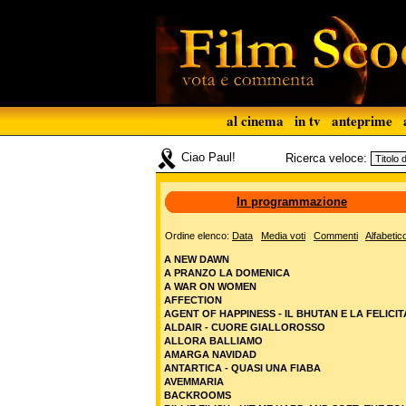
al cinema
in tv
anteprime
Ciao Paul!
Ricerca veloce:
In programmazione
Ordine elenco:
Data
Media voti
Commenti
Alfabetic
A NEW DAWN
A PRANZO LA DOMENICA
A WAR ON WOMEN
AFFECTION
AGENT OF HAPPINESS - IL BHUTAN E LA FELICIT
ALDAIR - CUORE GIALLOROSSO
ALLORA BALLIAMO
AMARGA NAVIDAD
ANTARTICA - QUASI UNA FIABA
AVEMMARIA
BACKROOMS