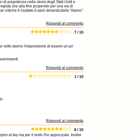
o di prepotenza nella storia degli Stati Uniti e
egista che alla fine propende per una via di
e critiche.Il risultato è però dimenticabile,"Alamo"
Rispondi al commento
7 / 10
te volte danno l'impressione di essere un po'
.
avvenimenti.
Rispondi al commento
1 / 10
o
ob
,
Rispondi al commento
8 / 10
prio al top ma per il resto l'ho apprezzato. Inoltre