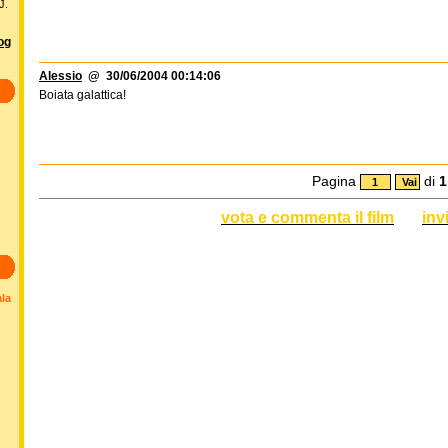
J.
log
Alessio
@ 30/06/2004 00:14:06
Boiata galattica!
Pagina
di
1
vota e commenta il film
inv
ala