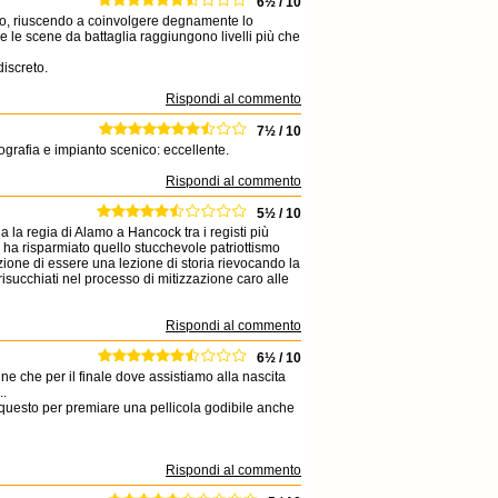
6½ / 10
ico, riuscendo a coinvolgere degnamente lo
e e le scene da battaglia raggiungono livelli più che
discreto.
Rispondi al commento
7½ / 10
tografia e impianto scenico: eccellente.
Rispondi al commento
5½ / 10
a la regia di Alamo a Hancock tra i registi più
 ha risparmiato quello stucchevole patriottismo
bizione di essere una lezione di storia rievocando la
risucchiati nel processo di mitizzazione caro alle
Rispondi al commento
6½ / 10
nne che per il finale dove assistiamo alla nascita
..
 questo per premiare una pellicola godibile anche
Rispondi al commento