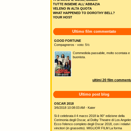
TUTTE INSIEME ALL'ABBAZIA
VELENO IN ALTA QUOTA
WHAT HAPPENED TO DOROTHY BELL?
YOUR HOST
Ultimo film commentato
GOOD FORTUNE
Compagneros - voto: 5½
Commediola passabile, molto scontata e
buonista.
ultimi 20 film commenta
Ultimo post blog
OSCAR 2018
3/6/2018 10:08:03 AM - Kater
Si è celebrata il 4 marzo 2018 la 90° edizione della
Cerimonia degli Oscar, al Dolby Theatre di Los Angele
Ecco l'elenco completo degli Oscar 2018, con i relativi
vincitori (in grassetto). MIGLIOR FILM La forma