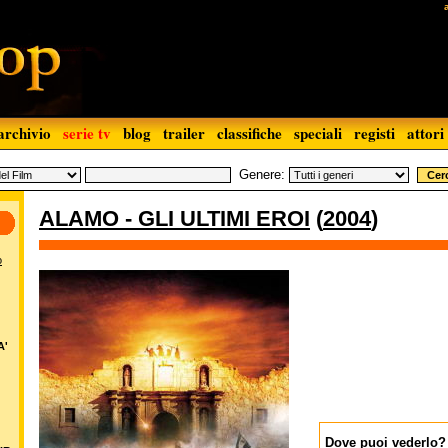
archivio
serie tv
blog
trailer
classifiche
speciali
registi
attori
Genere:
ALAMO - GLI ULTIMI EROI
(
2004
)
o
A'
Dove puoi vederlo?