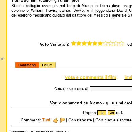
Trama del film Alamo - gli ultimi eroi
Storica battaglia avvenuta nel forte di Alamo in Texas dove un gru
colonnello William Travis, James Bowie, e il leggendario David Croc
dell'esercito messicano guidato dal ditattore del Messico il generale S
Voto Visitatori:
6,00
DUE
Commenti
Forum
vota e commenta il film
inv
Cerca il commento di:
Voti e commenti su Alamo - gli ultimi eroi
Pagina
di
1
Commenti:
Tutti
|
|
Con risposte
|
Con nuove risposte d