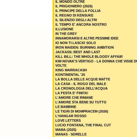
IL MONDO OLTRE
IL PRIGIONIERO (2025)
IL PRINCIPE DELLA FOLLIA
IL REGNO DI KENSUKE
IL SILENZIO DEGLI ALTRI
IL TEMPO E' ANCORA NOSTRO
ILLUSIONE
IN THE GREY
INNAMORARSI E ALTRE PESSIME IDEE
IO NON TI LASCIO SOLO
IRON MAIDEN: BURNING AMBITION
JACKASS: BEST AND LAST
KILL BILL: THE WHOLE BLOODY AFFAIR
KIM NOVAK'S VERTIGO - LA DONNA CHE VISSE 
VOLTE
KING MARRACASH
KONTINENTAL '25
LA BOLLA DELLE ACQUE MATTE
LA CASA - IL ROGO DEL MALE
LA CRONOLOGIA DELL’ACQUA
LA FESTA E' FINITA!
L'AMORE CHE RIMANE
L'AMORE STA BENE SU TUTTO
LE BAMBINE
LE TIGRI DI MOMPRACEM (2026)
L'HANGAR ROSSO
LOVE LETTERS
LUCIO FONTANA, THE FINAL CUT
MAMA (2025)
MANAS - SORELLE