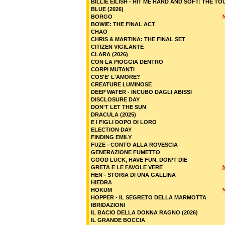
BILLIE EILISH - HIT ME HARD AND SOFT: THE TO
BLUE (2026)
BORGO
BOWIE: THE FINAL ACT
CHAO
CHRIS & MARTINA: THE FINAL SET
CITIZEN VIGILANTE
CLARA (2026)
CON LA PIOGGIA DENTRO
CORPI MUTANTI
COS'E' L'AMORE?
CREATURE LUMINOSE
DEEP WATER - INCUBO DAGLI ABISSI
DISCLOSURE DAY
DON'T LET THE SUN
DRACULA (2025)
E I FIGLI DOPO DI LORO
ELECTION DAY
FINDING EMILY
FUZE - CONTO ALLA ROVESCIA
GENERAZIONE FUMETTO
GOOD LUCK, HAVE FUN, DON’T DIE
GRETA E LE FAVOLE VERE
HEN - STORIA DI UNA GALLINA
HIEDRA
HOKUM
HOPPER - IL SEGRETO DELLA MARMOTTA
IBRIDAZIONI
IL BACIO DELLA DONNA RAGNO (2026)
IL GRANDE BOCCIA