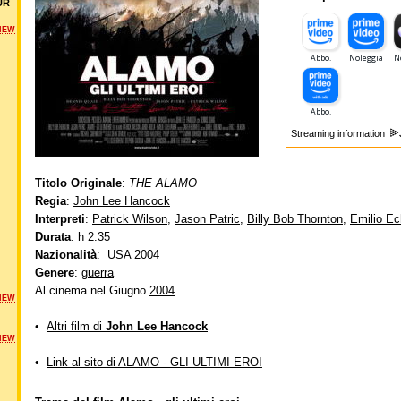
UR
NEW
Streaming information
Titolo Originale
:
THE ALAMO
Regia
:
John Lee Hancock
Interpreti
:
Patrick Wilson
,
Jason Patric
,
Billy Bob Thornton
,
Emilio Ec
Durata
: h 2.35
Nazionalità
:
USA
2004
Genere
:
guerra
Al cinema nel Giugno
2004
NEW
•
Altri film di
John Lee Hancock
NEW
•
Link al sito di ALAMO - GLI ULTIMI EROI