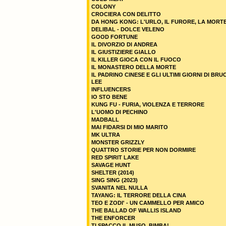
COLONY
CROCIERA CON DELITTO
DA HONG KONG: L'URLO, IL FURORE, LA MORT
DELIBAL - DOLCE VELENO
GOOD FORTUNE
IL DIVORZIO DI ANDREA
IL GIUSTIZIERE GIALLO
IL KILLER GIOCA CON IL FUOCO
IL MONASTERO DELLA MORTE
IL PADRINO CINESE E GLI ULTIMI GIORNI DI BRU
LEE
INFLUENCERS
IO STO BENE
KUNG FU - FURIA, VIOLENZA E TERRORE
L'UOMO DI PECHINO
MADBALL
MAI FIDARSI DI MIO MARITO
MK ULTRA
MONSTER GRIZZLY
QUATTRO STORIE PER NON DORMIRE
RED SPIRIT LAKE
SAVAGE HUNT
SHELTER (2014)
SING SING (2023)
SVANITA NEL NULLA
TAYANG: IL TERRORE DELLA CINA
TEO E ZODI' - UN CAMMELLO PER AMICO
THE BALLAD OF WALLIS ISLAND
THE ENFORCER
TI SPACCO IL MUSO, BIMBA!