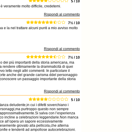
5 / 10
è veramente molto difficile, credetemi.
Rispondi al commento
7½ / 10
a e la nel trattare alcuni punti a mio avviso molto
Rispondi al commento
7½ / 10
 dei più importanti della storia americana, ma
e a rendere ottimamente la drammaticità di quei
 letto negli altri commenti. In particolare il
forte anche del grande carisma ddel personaggio
r conoscere un passaggio importante della storia
Rispondi al commento
5 / 10
tanza deludente,in cui i difetti soverchiano i
i personaggi,ma purtroppo questo non sempre
 approssimativamente.Si salva con l’esperienza
oco incline a celebrazioni leggendarie.Non manca
isce all’opera un sapore eccessivamente
emente giovato alla pellicola,che alterna
tronfie e tendenti ad ampollose autocelebrazioni.