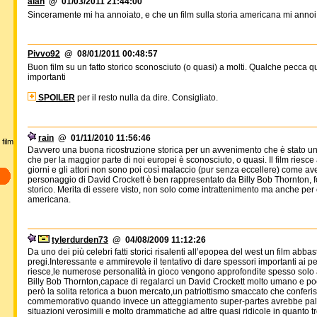
alan
@ 01/03/2011 21:44:00
Sinceramente mi ha annoiato, e che un film sulla storia americana mi annoi 
Pivvo92
@ 08/01/2011 00:48:57
Buon film su un fatto storico sconosciuto (o quasi) a molti. Qualche pecca qu
importanti
SPOILER
per il resto nulla da dire. Consigliato.
rain
@ 01/11/2010 11:56:46
film
Davvero una buona ricostruzione storica per un avvenimento che è stato uno
che per la maggior parte di noi europei è sconosciuto, o quasi. Il film riesc
giorni e gli attori non sono poi così malaccio (pur senza eccellere) come avevo
personaggio di David Crockett è ben rappresentato da Billy Bob Thornton, 
storico. Merita di essere visto, non solo come intrattenimento ma anche pe
americana.
tylerdurden73
@ 04/08/2009 11:12:26
Da uno dei più celebri fatti storici risalenti all’epopea del west un film abbas
pregi.Interessante e ammirevole il tentativo di dare spessori importanti a
riesce,le numerose personalità in gioco vengono approfondite spesso solo
Billy Bob Thornton,capace di regalarci un David Crockett molto umano e p
però la solita retorica a buon mercato,un patriottismo smaccato che confer
commemorativo quando invece un atteggiamento super-partes avrebbe pales
situazioni verosimili e molto drammatiche ad altre quasi ridicole in quanto 