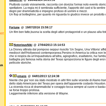
topsecret
@ 28/04/2024 14:05:59
Piuttosto curato visivamente, racconta con dovizia l'ormai noto evento stor
spettatore. La regia mi è sembrata sufficiente, l'apporto del cast si fa sentir
degni per drammaticità e impegno profuso di uomini e mezzi.
Un flop al botteghino, per quanto mi riguarda lo giudico invece un prodotto 
Fortune
@ 19/07/2016 15:59:17
Un film ben fatto,buona la scelta degli attori protagonisti e un plauso alla fo
HOT
NotoriousNiki
@ 27/04/2013 15:14:53
La Disney attirata dal pomposo seppur riuscito 'Un Sogno, Una Vittoria' affid
mediocri dell'Hollywood contemporanea.Persino in America la critica non le
che si respira da un'inquadratura all'altra, agiografico, esaltatorio, ha l'am
battaglia più famosa nella storia del Texas sproporziona le figure degli eroi 
pellicole storiche.
VA
emans
@ 04/01/2013 12:24:38
Niente che gia' non sia stato mostrato in altri film sulle vicende di Alamo tra
dello stato Americano del Texas per opera dell'apparente codardo Houston.
La vicenda ricca di drammaticita' e coraggio tocca sempre al cuore e basta
se forse troppo prolissa.
Leggermente inferiore alla versione di Wayne.