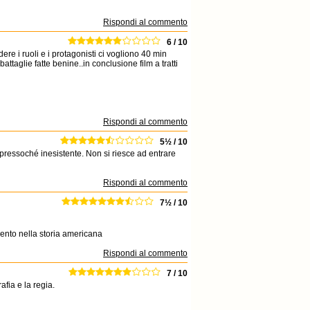
Rispondi al commento
6 / 10
re i ruoli e i protagonisti ci vogliono 40 min
ttaglie fatte benine..in conclusione film a tratti
Rispondi al commento
5½ / 10
pressoché inesistente. Non si riesce ad entrare
Rispondi al commento
7½ / 10
mento nella storia americana
Rispondi al commento
7 / 10
fia e la regia.