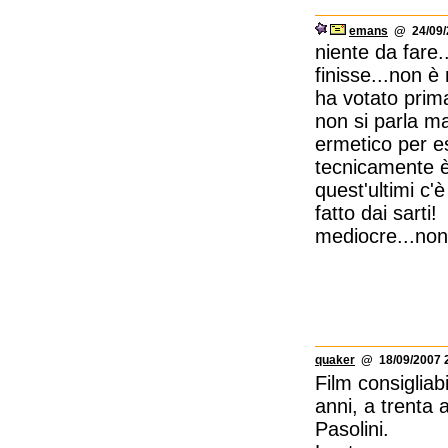
emans
@ 24/09/2
niente da fare.
finisse...non 
ha votato prima
non si parla m
ermetico per e
tecnicamente è
quest'ultimi c'
fatto dai sarti!
mediocre...non 
quaker
@ 18/09/2007 2
Film consigliabi
anni, a trenta 
Pasolini.