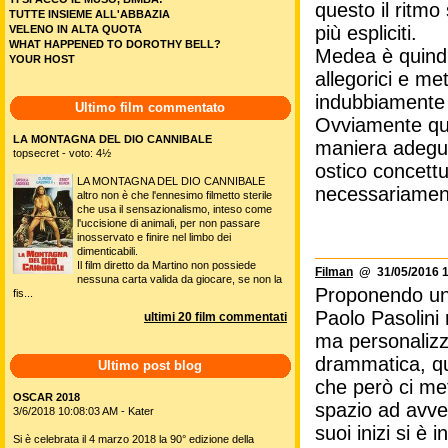
questo il ritmo
TUTTE INSIEME ALL'ABBAZIA
più espliciti.
VELENO IN ALTA QUOTA
WHAT HAPPENED TO DOROTHY BELL?
Medea è quindi
YOUR HOST
allegorici e me
indubbiamente 
Ultimo film commentato
Ovviamente que
LA MONTAGNA DEL DIO CANNIBALE
maniera adegua
topsecret - voto: 4½
ostico concettu
LA MONTAGNA DEL DIO CANNIBALE
necessariamen
altro non è che l'ennesimo filmetto sterile
che usa il sensazionalismo, inteso come
l'uccisione di animali, per non passare
inosservato e finire nel limbo dei
dimenticabili.
Il film diretto da Martino non possiede
Filman
@ 31/05/2016 1
nessuna carta valida da giocare, se non la
Proponendo un 
fis...
Paolo Pasolini 
ultimi 20 film commentati
ma personalizz
drammatica, qu
Ultimo post blog
che però ci met
OSCAR 2018
spazio ad avven
3/6/2018 10:08:03 AM - Kater
suoi inizi si è
Si è celebrata il 4 marzo 2018 la 90° edizione della