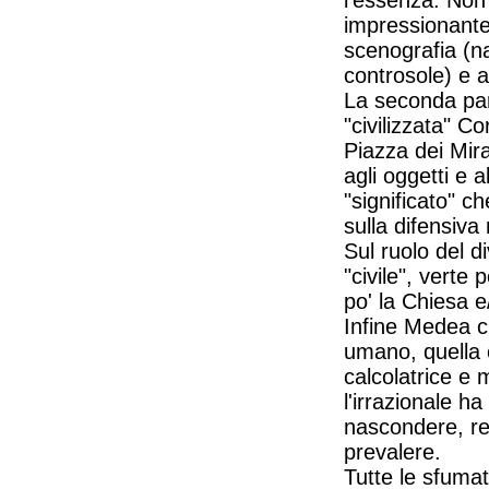
l'essenza. Non
impressionante,
scenografia (na
controsole) e a
La seconda par
"civilizzata" C
Piazza dei Mira
agli oggetti e a
"significato" c
sulla difensiva 
Sul ruolo del d
"civile", verte
po' la Chiesa e/
Infine Medea ch
umano, quella c
calcolatrice e 
l'irrazionale h
nascondere, re
prevalere.
Tutte le sfumat