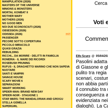
MANIPULATION (2026)
Cerca
MASTERS OF THE UNIVERSE
MINIONS & MONSTERS
MORTAL KOMBAT II
MOTHER MARY
MOTHERS (2026)
Voti 
NO GOOD MEN
NOI DUE SCONOSCIUTI (2026)
OBSESSION (2026)
ODISSEA (2026)
HOT
Commen
PASSENGER
PECORE SOTTO COPERTURA
PICCOLO MIRACOLO
QUASI GRAZIA
REBUILDING
RICCHI... DA MORIRE - DELITTI IN FAMIGLIA
Elfo Scuro
@ 05/04/202
ROMERIA - IL MARE DEI RICORDI
Pasolini adatta
ROSEBUSH PRUNING
di Giasone e gl
RUFUS - IL DRAGHETTO MARINO CHE NON SAPEVA
NUOTARE
pulito tra regi
SANTI E VAMPIRI
scenari, costu
SAVAGE HOUSE
SCARY MOVIE 6
non abbia parti
SEPARAZIONI
SMART WORKING
il connubio tra
SPIDER-MAN: BRAND NEW DAY
conseguenza anc
SPIDER-NOIR - STAGIONE 1
STAR WARS: THE MANDALORIAN AND GROGU
evidenziata nei
STELLA GEMELLA
dialoghi). La C
SUPERGIRL