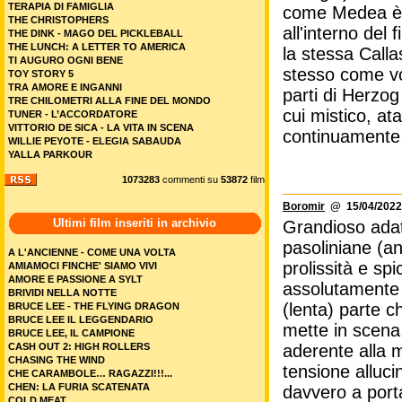
TERAPIA DI FAMIGLIA
come Medea è u
THE CHRISTOPHERS
all'interno del
THE DINK - MAGO DEL PICKLEBALL
THE LUNCH: A LETTER TO AMERICA
la stessa Calla
TI AUGURO OGNI BENE
stesso come vo
TOY STORY 5
TRA AMORE E INGANNI
parti di Herzog
TRE CHILOMETRI ALLA FINE DEL MONDO
cui mistico, at
TUNER - L’ACCORDATORE
VITTORIO DE SICA - LA VITA IN SCENA
continuamente 
WILLIE PEYOTE - ELEGIA SABAUDA
YALLA PARKOUR
1073283
commenti su
53872
film
Boromir
@ 15/04/2022
Ultimi film inseriti in archivio
Grandioso adat
pasoliniane (an
A L'ANCIENNE - COME UNA VOLTA
prolissità e sp
AMIAMOCI FINCHE' SIAMO VIVI
AMORE E PASSIONE A SYLT
assolutamente 
BRIVIDI NELLA NOTTE
(lenta) parte 
BRUCE LEE - THE FLYING DRAGON
BRUCE LEE IL LEGGENDARIO
mette in scena 
BRUCE LEE, IL CAMPIONE
CASH OUT 2: HIGH ROLLERS
aderente alla 
CHASING THE WIND
tensione allucin
CHE CARAMBOLE… RAGAZZI!!!...
CHEN: LA FURIA SCATENATA
davvero a porta
COLD MEAT