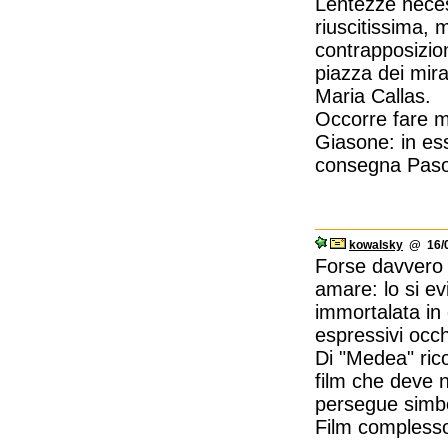
Lentezze nece
riuscitissima, 
contrapposizio
piazza dei mira
Maria Callas.
Occorre fare mo
Giasone: in ess
consegna Pasol
kowalsky
@ 16/0
Forse davvero 
amare: lo si ev
immortalata in d
espressivi occh
Di "Medea" rico
film che deve n
persegue simbol
Film complesso,