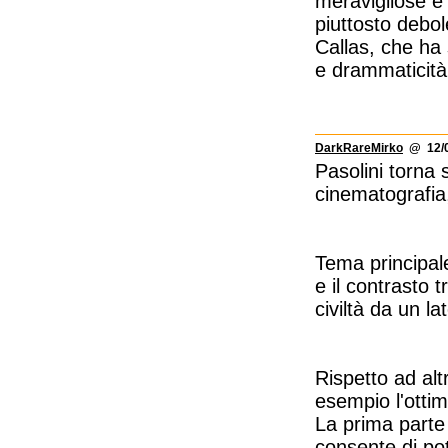
meravigliose e
piuttosto debol
Callas, che ha
e drammaticità
DarkRareMirko
@ 12/0
Pasolini torna s
cinematografia,
Tema principale
e il contrasto 
civiltà da un la
Rispetto ad alt
esempio l'otti
La prima parte 
consente di pot