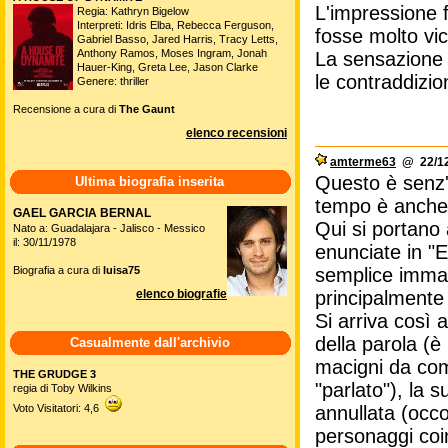
L'impressione 
Regia: Kathryn Bigelow
Interpreti: Idris Elba, Rebecca Ferguson,
fosse molto vic
Gabriel Basso, Jared Harris, Tracy Letts,
Anthony Ramos, Moses Ingram, Jonah
La sensazione 
Hauer-King, Greta Lee, Jason Clarke
le contraddizi
Genere: thriller
Recensione a cura di
The Gaunt
elenco recensioni
amterme63
@ 22/12
Questo è senz'al
Ultima biografia inserita
tempo è anche 
GAEL GARCIA BERNAL
Qui si portano 
Nato a: Guadalajara - Jalisco - Messico
il: 30/11/1978
enunciate in "E
Biografia a cura di
luisa75
semplice immag
elenco biografie
principalmente
Si arriva così
della parola (
Casualmente dall'archivio
macigni da come
THE GRUDGE 3
"parlato"), la
regia di Toby Wilkins
Voto Visitatori: 4,6
annullata (occo
personaggi coi