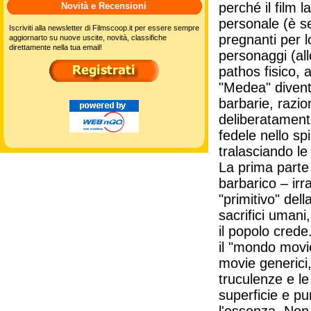
perché il film 
Novità e Recensioni
personale (è s
Iscriviti alla newsletter di Filmscoop.it per essere sempre
pregnanti per l
aggiornarto su nuove uscite, novità, classifiche
direttamente nella tua email!
personaggi (alle
pathos fisico, 
"Medea" diventa
barbarie, razion
deliberatamente
fedele nello spi
tralasciando le
La prima parte 
barbarico – irr
"primitivo" del
sacrifici umani
il popolo cred
il "mondo movie
movie generici,
truculenze e le
superficie e pun