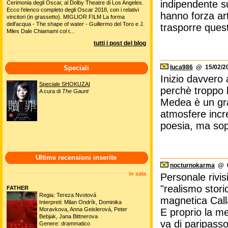
indipendente su
Cerimonia degli Oscar, al Dolby Theatre di Los Angeles.
Ecco l'elenco completo degli Oscar 2018, con i relativi
hanno forza art
vincitori (in grassetto). MIGLIOR FILM La forma
dell'acqua - The shape of water - Guillermo del Toro e J.
trasporre ques
Miles Dale Chiamami col t...
tutti i post del blog
luca986
@ 15/02/20
Speciali
Inizio davvero
Speciale SHOKUZAI
perchè troppo b
A cura di
The Gaunt
Medea è un gra
atmosfere incre
poesia, ma sop
Ultime recensioni inserite
nocturnokarma
@ 0
in sala
Personale rivis
"realismo stor
FATHER
Regia: Tereza Nvotová
magnetica Call
Interpreti: Milan Ondrík, Dominika
Moravkova, Anna Geislerová, Peter
E proprio la me
Bebjak, Jana Bittnerova
va di paripasso
Genere: drammatico