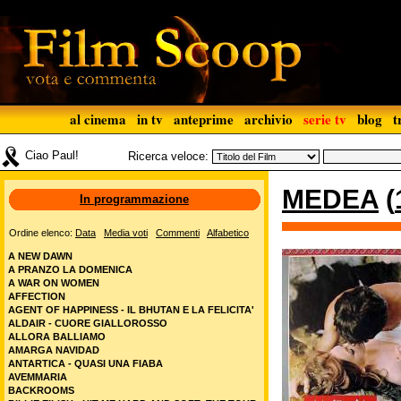
al cinema
in tv
anteprime
archivio
serie tv
blog
t
Ciao Paul!
Ricerca veloce:
MEDEA
(
In programmazione
Ordine elenco:
Data
Media voti
Commenti
Alfabetico
A NEW DAWN
A PRANZO LA DOMENICA
A WAR ON WOMEN
AFFECTION
AGENT OF HAPPINESS - IL BHUTAN E LA FELICITA'
ALDAIR - CUORE GIALLOROSSO
ALLORA BALLIAMO
AMARGA NAVIDAD
ANTARTICA - QUASI UNA FIABA
AVEMMARIA
BACKROOMS