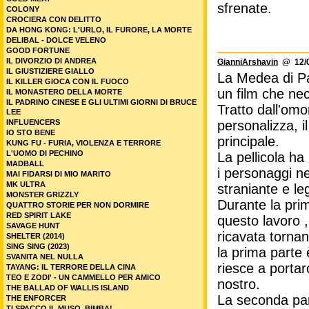
sfrenate.
COLONY
CROCIERA CON DELITTO
DA HONG KONG: L'URLO, IL FURORE, LA MORTE
DELIBAL - DOLCE VELENO
GOOD FORTUNE
IL DIVORZIO DI ANDREA
GianniArshavin
@ 12/0
IL GIUSTIZIERE GIALLO
La Medea di Paso
IL KILLER GIOCA CON IL FUOCO
un film che nec
IL MONASTERO DELLA MORTE
IL PADRINO CINESE E GLI ULTIMI GIORNI DI BRUCE
Tratto dall'omo
LEE
INFLUENCERS
personalizza, i
IO STO BENE
principale.
KUNG FU - FURIA, VIOLENZA E TERRORE
L'UOMO DI PECHINO
La pellicola ha
MADBALL
i personaggi ne
MAI FIDARSI DI MIO MARITO
MK ULTRA
straniante e le
MONSTER GRIZZLY
Durante la prim
QUATTRO STORIE PER NON DORMIRE
RED SPIRIT LAKE
questo lavoro 
SAVAGE HUNT
ricavata torna
SHELTER (2014)
SING SING (2023)
la prima parte 
SVANITA NEL NULLA
riesce a porta
TAYANG: IL TERRORE DELLA CINA
TEO E ZODI' - UN CAMMELLO PER AMICO
nostro.
THE BALLAD OF WALLIS ISLAND
La seconda part
THE ENFORCER
TI SPACCO IL MUSO, BIMBA!