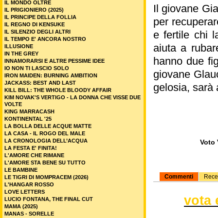
IL MONDO OLTRE
Il giovane Gi
IL PRIGIONIERO (2025)
IL PRINCIPE DELLA FOLLIA
per recuperare
IL REGNO DI KENSUKE
IL SILENZIO DEGLI ALTRI
e fertile chi
IL TEMPO E' ANCORA NOSTRO
aiuta a ruba
ILLUSIONE
IN THE GREY
hanno due fig
INNAMORARSI E ALTRE PESSIME IDEE
IO NON TI LASCIO SOLO
giovane Glauce
IRON MAIDEN: BURNING AMBITION
JACKASS: BEST AND LAST
gelosia, sarà 
KILL BILL: THE WHOLE BLOODY AFFAIR
KIM NOVAK'S VERTIGO - LA DONNA CHE VISSE DUE
VOLTE
KING MARRACASH
KONTINENTAL '25
LA BOLLA DELLE ACQUE MATTE
LA CASA - IL ROGO DEL MALE
LA CRONOLOGIA DELL’ACQUA
Voto 
LA FESTA E' FINITA!
L'AMORE CHE RIMANE
L'AMORE STA BENE SU TUTTO
LE BAMBINE
Commenti
Rece
LE TIGRI DI MOMPRACEM (2026)
L'HANGAR ROSSO
LOVE LETTERS
vota 
LUCIO FONTANA, THE FINAL CUT
MAMA (2025)
MANAS - SORELLE