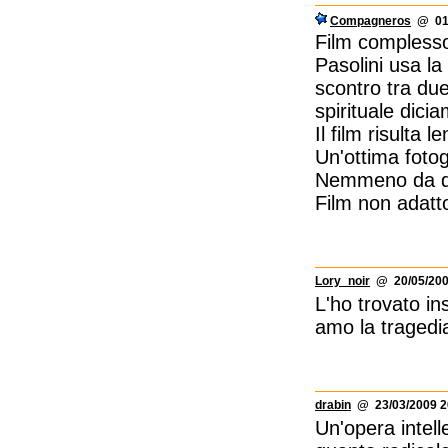
Compagneros
@ 01/
Film complesso 
Pasolini usa l
scontro tra due
spirituale dic
Il film risult
Un'ottima fotog
Nemmeno da dis
Film non adatto
Lory_noir
@ 20/05/200
L'ho trovato in
amo la tragedi
drabin
@ 23/03/2009 2
Un'opera intell