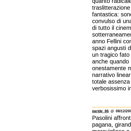
quanto radical
traslitterazion
fantastica: son
convulso di una
di tutto il cin
sotterraneamen
anno Fellini co
spazi angusti 
un tragico fato
anche quando r
onestamente mol
narrativo linear
totale assenza 
verbosissimo i
paride_86
@ 08/12/200
Pasolini affro
pagana, girand