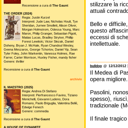
stilizzare la 
Recensione a cura di
The Gaunt
attuali contradd
THE ORDER (2024)
Regia: Justin Kurzel
Interpreti: Jude Law, Nicholas Hoult, Tye
Bello e diffici
Sheridan, Jurnee Smollett, Alison Oliver,
questo affascin
Morgan Holmstrom, Odessa Young, Marc
Maron, Philip Granger, Sebastian Pigott,
eccessi di sche
Matias Lucas, Bradley Stryker, Phillip
Forest Lewitski, Victor Slezak, Daniel
intellettuale.
Doheny, Bryan J. McHale, Ryan Chandoul Wesley,
Geena Meszaros, George Tchortov, Daniel Yip, Sean
Tyler Foley, John Warkentin, Vanessa Holmes, Rae
Farrer, Carter Morrison, Huxley Fisher, mandy fisher
Genere: thriller
bulldog
@ 12/12/2012 
Recensione a cura di
The Gaunt
Il Medea di Pas
opera migliore.
archivio
IL MAESTRO (2025)
Pasolini, nonos
Regia: Andrea Di Stefano
Interpreti: Pierfrancesco Favino, Tiziano
spesso), riusc
Menichelli, Giovanni Ludeno, Dora
Romano, Paolo Briguglia, Valentina Bellè,
tradizionale (
Edwige Fenech
Genere: commedia
Il finale tragic
Recensione a cura di
The Gaunt
A HOUSE OF DYNAMITE