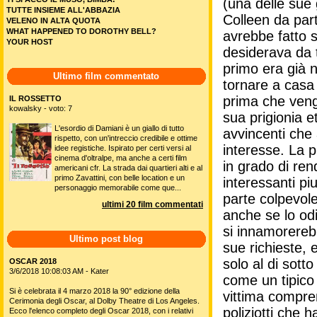
(una delle sue 
TUTTE INSIEME ALL'ABBAZIA
Colleen da par
VELENO IN ALTA QUOTA
WHAT HAPPENED TO DOROTHY BELL?
avrebbe fatto 
YOUR HOST
desiderava da t
primo era già n
Ultimo film commentato
tornare a casa
prima che venga
IL ROSSETTO
kowalsky - voto: 7
sua prigionia e
L'esordio di Damiani è un giallo di tutto
avvincenti che 
rispetto, con un'intreccio credibile e ottime
interesse. La 
idee registiche. Ispirato per certi versi al
cinema d'oltralpe, ma anche a certi film
in grado di ren
americani cfr. La strada dai quartieri alti e al
primo Zavattini, con belle location e un
interessanti pi
personaggio memorabile come que...
parte colpevol
ultimi 20 film commentati
anche se lo od
si innamorerebb
Ultimo post blog
sue richieste, 
solo al di sott
OSCAR 2018
3/6/2018 10:08:03 AM - Kater
come un tipico 
Si è celebrata il 4 marzo 2018 la 90° edizione della
vittima compr
Cerimonia degli Oscar, al Dolby Theatre di Los Angeles.
poliziotti che 
Ecco l'elenco completo degli Oscar 2018, con i relativi