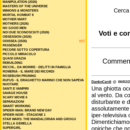
MANIPULATION (2026)
MASTERS OF THE UNIVERSE
Cerca
MINIONS & MONSTERS
MORTAL KOMBAT II
MOTHER MARY
MOTHERS (2026)
NO GOOD MEN
Voti e co
NOI DUE SCONOSCIUTI (2026)
OBSESSION (2026)
ODISSEA (2026)
HOT
PASSENGER
PECORE SOTTO COPERTURA
PICCOLO MIRACOLO
QUASI GRAZIA
Commen
REBUILDING
RICCHI... DA MORIRE - DELITTI IN FAMIGLIA
ROMERIA - IL MARE DEI RICORDI
ROSEBUSH PRUNING
RUFUS - IL DRAGHETTO MARINO CHE NON SAPEVA
DankoCardi
@ 06/02/2
NUOTARE
Una ghiotta occ
SANTI E VAMPIRI
SAVAGE HOUSE
al vento. Da co
SCARY MOVIE 6
disturbante e d
SEPARAZIONI
SMART WORKING
assolutamente i
SPIDER-MAN: BRAND NEW DAY
iper-televisiv
SPIDER-NOIR - STAGIONE 1
STAR WARS: THE MANDALORIAN AND GROGU
Dimentichiamoci
STELLA GEMELLA
oniriche che no
SUPERGIRL