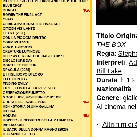
BILLIE EILISH - HIT ME HARD AND SOFT: THE TOUR
BLUE (2026)
BORGO
NEW
BOWIE: THE FINAL ACT
CHAO
CHRIS & MARTINA: THE FINAL SET
CITIZEN VIGILANTE
CLARA (2026)
Titolo Origin
CON LA PIOGGIA DENTRO
CORPI MUTANTI
THE BOX
COS'E' L'AMORE?
CREATURE LUMINOSE
Regia
:
Steph
DEEP WATER - INCUBO DAGLI ABISSI
Interpreti
:
Ad
DISCLOSURE DAY
DON'T LET THE SUN
Bill Lake
DRACULA (2025)
E I FIGLI DOPO DI LORO
Durata
: h 1.2
ELECTION DAY
FINDING EMILY
Nazionalità
:
FUZE - CONTO ALLA ROVESCIA
GENERAZIONE FUMETTO
Genere
:
giall
GOOD LUCK, HAVE FUN, DON’T DIE
GRETA E LE FAVOLE VERE
NEW
Al cinema ne
HEN - STORIA DI UNA GALLINA
HIEDRA
HOKUM
NEW
HOPPER - IL SEGRETO DELLA MARMOTTA
•
Altri film di
IBRIDAZIONI
IL BACIO DELLA DONNA RAGNO (2026)
IL GRANDE BOCCIA