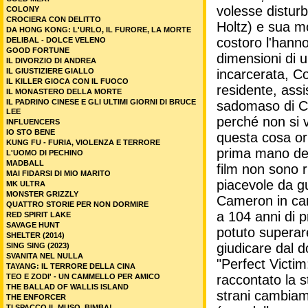
volesse distur
COLONY
CROCIERA CON DELITTO
Holtz) e sua mo
DA HONG KONG: L'URLO, IL FURORE, LA MORTE
costoro l'hanno
DELIBAL - DOLCE VELENO
GOOD FORTUNE
dimensioni di u
IL DIVORZIO DI ANDREA
IL GIUSTIZIERE GIALLO
incarcerata, C
IL KILLER GIOCA CON IL FUOCO
residente, assi
IL MONASTERO DELLA MORTE
IL PADRINO CINESE E GLI ULTIMI GIORNI DI BRUCE
sadomaso di Cam
LEE
perché non si v
INFLUENCERS
IO STO BENE
questa cosa orr
KUNG FU - FURIA, VIOLENZA E TERRORE
prima mano del
L'UOMO DI PECHINO
MADBALL
film non sono r
MAI FIDARSI DI MIO MARITO
piacevole da g
MK ULTRA
MONSTER GRIZZLY
Cameron in cam
QUATTRO STORIE PER NON DORMIRE
a 104 anni di 
RED SPIRIT LAKE
SAVAGE HUNT
potuto superar
SHELTER (2014)
giudicare dal d
SING SING (2023)
SVANITA NEL NULLA
"Perfect Victi
TAYANG: IL TERRORE DELLA CINA
TEO E ZODI' - UN CAMMELLO PER AMICO
raccontato la s
THE BALLAD OF WALLIS ISLAND
strani cambiam
THE ENFORCER
TI SPACCO IL MUSO, BIMBA!