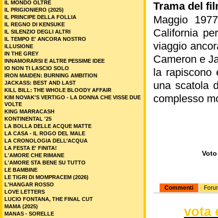
IL MONDO OLTRE
Trama del fil
IL PRIGIONIERO (2025)
Maggio 1977.
IL PRINCIPE DELLA FOLLIA
IL REGNO DI KENSUKE
California pe
IL SILENZIO DEGLI ALTRI
IL TEMPO E' ANCORA NOSTRO
viaggio ancor
ILLUSIONE
IN THE GREY
Cameron e Jan
INNAMORARSI E ALTRE PESSIME IDEE
IO NON TI LASCIO SOLO
la rapiscono 
IRON MAIDEN: BURNING AMBITION
una scatola d
JACKASS: BEST AND LAST
KILL BILL: THE WHOLE BLOODY AFFAIR
complesso mon
KIM NOVAK'S VERTIGO - LA DONNA CHE VISSE DUE
VOLTE
KING MARRACASH
KONTINENTAL '25
LA BOLLA DELLE ACQUE MATTE
LA CASA - IL ROGO DEL MALE
LA CRONOLOGIA DELL’ACQUA
LA FESTA E' FINITA!
Voto 
L'AMORE CHE RIMANE
L'AMORE STA BENE SU TUTTO
LE BAMBINE
LE TIGRI DI MOMPRACEM (2026)
L'HANGAR ROSSO
Commenti
Foru
LOVE LETTERS
LUCIO FONTANA, THE FINAL CUT
MAMA (2025)
vota 
MANAS - SORELLE