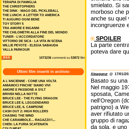
TERAPIA DI FAMIGLIA
smielato. Si s
THE CHRISTOPHERS
morboso che pot
THE DINK - MAGO DEL PICKLEBALL
THE LUNCH: A LETTER TO AMERICA
anche su quel v
TI AUGURO OGNI BENE
TOY STORY 5
incongruenze e
TRA AMORE E INGANNI
TRE CHILOMETRI ALLA FINE DEL MONDO
TUNER - L’ACCORDATORE
SPOILER
VITTORIO DE SICA - LA VITA IN SCENA
La parte centra
WILLIE PEYOTE - ELEGIA SABAUDA
YALLA PARKOUR
poteva dare qu
1073236
commenti su
53872
film
Ultimi film inseriti in archivio
Alpagueur
@ 17/01/202
Basato su una 
A L'ANCIENNE - COME UNA VOLTA
AMIAMOCI FINCHE' SIAMO VIVI
Nel maggio 197
AMORE E PASSIONE A SYLT
sposata, Camer
BRIVIDI NELLA NOTTE
BRUCE LEE - THE FLYING DRAGON
nell'Oregon (do
BRUCE LEE IL LEGGENDARIO
patrigno) a Wes
BRUCE LEE, IL CAMPIONE
CASH OUT 2: HIGH ROLLERS
aver rifiutato 
CHASING THE WIND
gruppo di raga
CHE CARAMBOLE… RAGAZZI!!!...
CHEN: LA FURIA SCATENATA
da sola, e uno
COLD MEAT