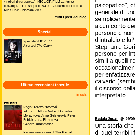
vincitori (in grassetto). MIGLIOR FILM La forma
psicopatico", c
dell'acqua - The shape of water - Guillermo del Toro e J.
Miles Dale Chiamami col t...
generale di un
tutti i post del blog
semplicemente 
alcun conto dei
Speciali
persone e non 
d'intralcio e lu
Speciale SHOKUZAI
Stephanie Gori
A cura di
The Gaunt
persone per in
simili a quelli 
occasionalment
per enfatizzare 
calvario (semb
Ultime recensioni inserite
il discorso del
interpretato.
in sala
FATHER
Regia: Tereza Nvotová
Interpreti: Milan Ondrík, Dominika
Moravkova, Anna Geislerová, Peter
Budojo Jocan
@ 09/09/
Bebjak, Jana Bittnerova
Genere: drammatico
Una storia che
di quei terribil
Recensione a cura di
The Gaunt