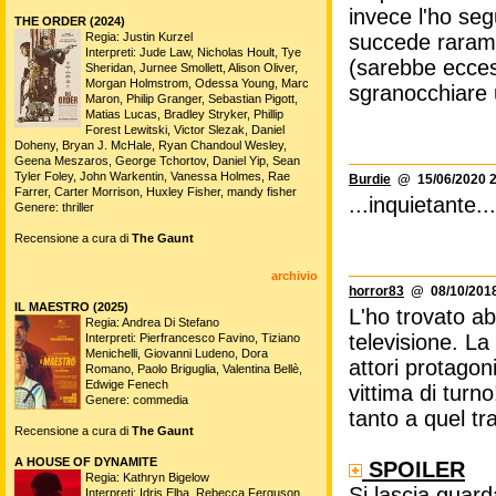
invece l'ho s
THE ORDER (2024)
Regia: Justin Kurzel
succede rarame
Interpreti: Jude Law, Nicholas Hoult, Tye
(sarebbe eccess
Sheridan, Jurnee Smollett, Alison Oliver,
Morgan Holmstrom, Odessa Young, Marc
sgranocchiare u
Maron, Philip Granger, Sebastian Pigott,
Matias Lucas, Bradley Stryker, Phillip
Forest Lewitski, Victor Slezak, Daniel
Doheny, Bryan J. McHale, Ryan Chandoul Wesley,
Geena Meszaros, George Tchortov, Daniel Yip, Sean
Tyler Foley, John Warkentin, Vanessa Holmes, Rae
Burdie
@ 15/06/2020 2
Farrer, Carter Morrison, Huxley Fisher, mandy fisher
...inquietante...
Genere: thriller
Recensione a cura di
The Gaunt
archivio
horror83
@ 08/10/2018
IL MAESTRO (2025)
L'ho trovato a
Regia: Andrea Di Stefano
televisione. La
Interpreti: Pierfrancesco Favino, Tiziano
Menichelli, Giovanni Ludeno, Dora
attori protagon
Romano, Paolo Briguglia, Valentina Bellè,
Edwige Fenech
vittima di turn
Genere: commedia
tanto a quel tr
Recensione a cura di
The Gaunt
A HOUSE OF DYNAMITE
SPOILER
Regia: Kathryn Bigelow
Si lascia guar
Interpreti: Idris Elba, Rebecca Ferguson,