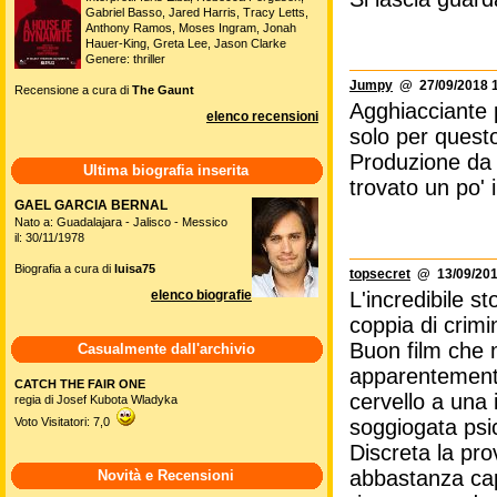
Gabriel Basso, Jared Harris, Tracy Letts,
Anthony Ramos, Moses Ingram, Jonah
Hauer-King, Greta Lee, Jason Clarke
Genere: thriller
Jumpy
@ 27/09/2018 1
Recensione a cura di
The Gaunt
Agghiacciante p
elenco recensioni
solo per quest
Produzione da t
Ultima biografia inserita
trovato un po' 
GAEL GARCIA BERNAL
Nato a: Guadalajara - Jalisco - Messico
il: 30/11/1978
Biografia a cura di
luisa75
topsecret
@ 13/09/201
elenco biografie
L'incredibile s
coppia di crimin
Buon film che m
Casualmente dall'archivio
apparentemente
CATCH THE FAIR ONE
cervello a una 
regia di Josef Kubota Wladyka
Voto Visitatori: 7,0
soggiogata psi
Discreta la prov
abbastanza cap
Novità e Recensioni