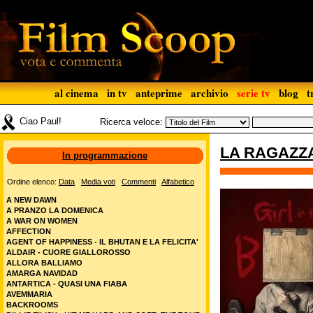
al cinema
in tv
anteprime
archivio
serie tv
blog
t
Ciao Paul!
Ricerca veloce:
LA RAGAZZ
In programmazione
Ordine elenco:
Data
Media voti
Commenti
Alfabetico
A NEW DAWN
A PRANZO LA DOMENICA
A WAR ON WOMEN
AFFECTION
AGENT OF HAPPINESS - IL BHUTAN E LA FELICITA'
ALDAIR - CUORE GIALLOROSSO
ALLORA BALLIAMO
AMARGA NAVIDAD
ANTARTICA - QUASI UNA FIABA
AVEMMARIA
BACKROOMS