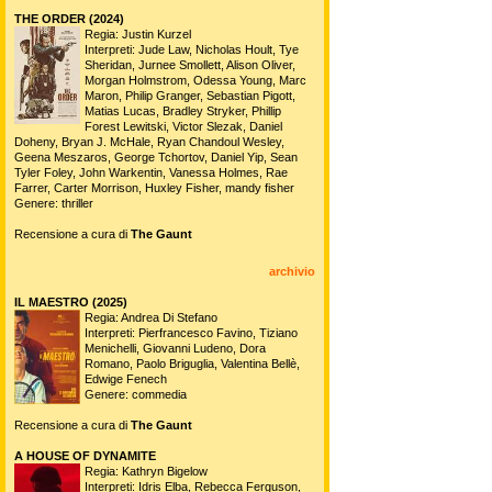
Ultime recensioni inserite
in sala
FATHER
Regia: Tereza Nvotová
Interpreti: Milan Ondrík, Dominika
Moravkova, Anna Geislerová, Peter
Bebjak, Jana Bittnerova
Genere: drammatico
Recensione a cura di
The Gaunt
THE ORDER (2024)
Regia: Justin Kurzel
Interpreti: Jude Law, Nicholas Hoult, Tye
Sheridan, Jurnee Smollett, Alison Oliver,
Morgan Holmstrom, Odessa Young, Marc
Maron, Philip Granger, Sebastian Pigott,
Matias Lucas, Bradley Stryker, Phillip
Forest Lewitski, Victor Slezak, Daniel
Doheny, Bryan J. McHale, Ryan Chandoul Wesley,
Geena Meszaros, George Tchortov, Daniel Yip, Sean
Tyler Foley, John Warkentin, Vanessa Holmes, Rae
Farrer, Carter Morrison, Huxley Fisher, mandy fisher
Genere: thriller