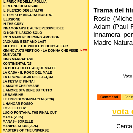
DON'T LET THE SUN
DRACULA (2025)
Interpreti
:
Mi
E I FIGLI DOPO DI LORO
ELECTION DAY
Saoirse Rona
FINDING EMILY
FUZE - CONTO ALLA ROVESCIA
Durata
: h 1.3
GENERAZIONE FUMETTO
GOOD LUCK, HAVE FUN, DON’T DIE
Nazionalità
:
HEN - STORIA DI UNA GALLINA
HIEDRA
Genere
:
com
HOKUM
NEW
HOPPER - IL SEGRETO DELLA MARMOTTA
Al cinema nel
IBRIDAZIONI
IL BACIO DELLA DONNA RAGNO (2026)
IL GRANDE BOCCIA
•
Altri film di
IL MONDO OLTRE
IL PRIGIONIERO (2025)
IL PRINCIPE DELLA FOLLIA
IL REGNO DI KENSUKE
Trama del fi
IL SILENZIO DEGLI ALTRI
IL TEMPO E' ANCORA NOSTRO
Rosie (Michel
ILLUSIONE
IN THE GREY
Adam (Paul Ru
INNAMORARSI E ALTRE PESSIME IDEE
IO NON TI LASCIO SOLO
innamora per 
IRON MAIDEN: BURNING AMBITION
Madre Natura (
JACKASS: BEST AND LAST
KILL BILL: THE WHOLE BLOODY AFFAIR
KIM NOVAK'S VERTIGO - LA DONNA CHE VISSE
NEW
DUE VOLTE