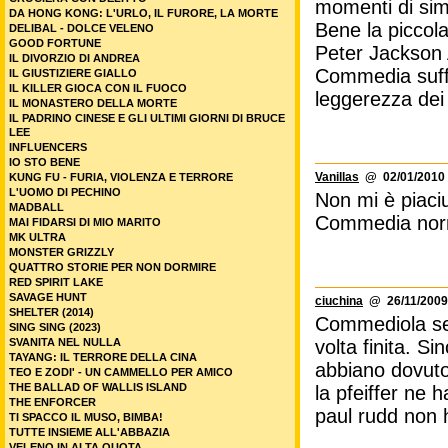
Ultimi film inseriti in archivio
topsecret
@ 24/07/201
A L'ANCIENNE - COME UNA VOLTA
AMIAMOCI FINCHE' SIAMO VIVI
Peccato per la 
AMORE E PASSIONE A SYLT
però non credo
BRIVIDI NELLA NOTTE
BRUCE LEE - THE FLYING DRAGON
questo.
BRUCE LEE IL LEGGENDARIO
Il film non è b
BRUCE LEE, IL CAMPIONE
CASH OUT 2: HIGH ROLLERS
frangenti grazi
CHASING THE WIND
molto simpatic
CHE CARAMBOLE… RAGAZZI!!!...
CHEN: LA FURIA SCATENATA
presenta grande
COLD MEAT
abastanza ster
COLONY
CROCIERA CON DELITTO
momenti di simp
DA HONG KONG: L'URLO, IL FURORE, LA MORTE
Bene la piccol
DELIBAL - DOLCE VELENO
GOOD FORTUNE
Peter Jackson
IL DIVORZIO DI ANDREA
Commedia suffic
IL GIUSTIZIERE GIALLO
IL KILLER GIOCA CON IL FUOCO
leggerezza dei 
IL MONASTERO DELLA MORTE
IL PADRINO CINESE E GLI ULTIMI GIORNI DI BRUCE
LEE
INFLUENCERS
IO STO BENE
Vanillas
@ 02/01/2010 
KUNG FU - FURIA, VIOLENZA E TERRORE
L'UOMO DI PECHINO