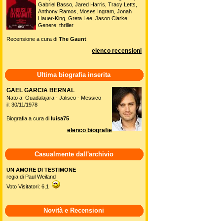
Recensione a cura di
The Gaunt
archivio
IL MAESTRO (2025)
Regia: Andrea Di Stefano
Interpreti: Pierfrancesco Favino, Tiziano
Menichelli, Giovanni Ludeno, Dora
Romano, Paolo Briguglia, Valentina Bellè,
Edwige Fenech
Genere: commedia
Recensione a cura di
The Gaunt
A HOUSE OF DYNAMITE
Regia: Kathryn Bigelow
Interpreti: Idris Elba, Rebecca Ferguson,
Gabriel Basso, Jared Harris, Tracy Letts,
Anthony Ramos, Moses Ingram, Jonah
Hauer-King, Greta Lee, Jason Clarke
Genere: thriller
Recensione a cura di
The Gaunt
elenco recensioni
Ultima biografia inserita
GAEL GARCIA BERNAL