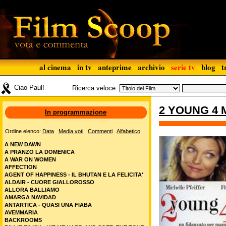
al cinema
in tv
anteprime
archivio
serie tv
blog
t
Ciao Paul!
Ricerca veloce: