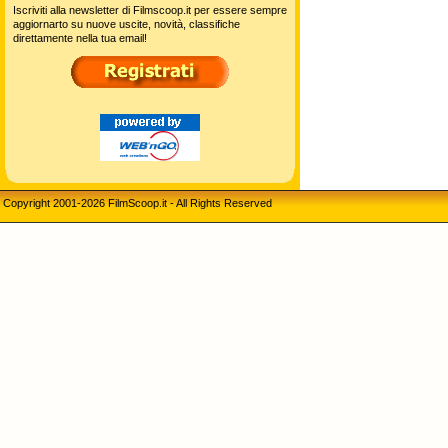
Nato a: Guadalajara - Jalisco - Messico
il: 30/11/1978
Biografia a cura di
luisa75
elenco biografie
Casualmente dall'archivio
UN AMORE DI TESTIMONE
regia di Paul Weiland
Voto Visitatori: 6,1
Novità e Recensioni
Iscriviti alla newsletter di Filmscoop.it per essere sempre
aggiornarto su nuove uscite, novità, classifiche
direttamente nella tua email!