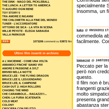
RICCHI... DA MORIRE - DELITTI IN FAMIGLIA
ROMERIA - IL MARE DEI RICORDI
freddy71
@ 08/05/2022
ROSEBUSH PRUNING
Non capisco un
RUFUS - IL DRAGHETTO MARINO CHE NON SAPEVA
NUOTARE
SANTI E VAMPIRI
SAVAGE HOUSE
SCARY MOVIE 6
SEPARAZIONI
Wilding
@ 04/06/2017 
SMART WORKING
Una commedia i
SPIDER-MAN: BRAND NEW DAY
SPIDER-NOIR - STAGIONE 1
STAR WARS: THE MANDALORIAN AND GROGU
STELLA GEMELLA
SUPERGIRL
nightmare95
@ 06/0
TERAPIA DI FAMIGLIA
THE CHRISTOPHERS
Commedia senti
THE DINK - MAGO DEL PICKLEBALL
specialmente S
THE LUNCH: A LETTER TO AMERICA
TI AUGURO OGNI BENE
Insomma, un fil
TOY STORY 5
TRA AMORE E INGANNI
TRE CHILOMETRI ALLA FINE DEL MONDO
TUNER - L’ACCORDATORE
VITTORIO DE SICA - LA VITA IN SCENA
kako
@ 09/10/2011 17
WILLIE PEYOTE - ELEGIA SABAUDA
YALLA PARKOUR
commediola abb
facilmente. C
1073206
commenti su
53872
film