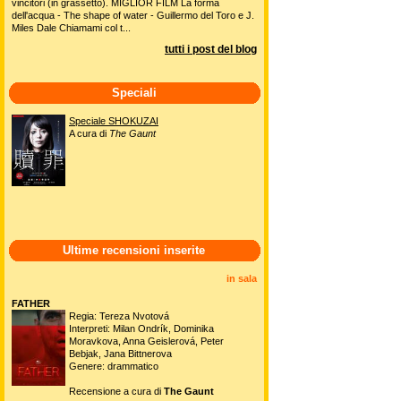
non fosse che non brilla certo per
Commedia senti
coerenza e continuità, appesantita da
Gli interpreti 
scene riempitive e da combattimenti
maldestri ed interminabili, buoni solo ad
particolare, un
allungare il minutaggio....
ultimi 20 film commentati
Ultimo post blog
OSCAR 2018
vota 
3/6/2018 10:08:03 AM - Kater
Si è celebrata il 4 marzo 2018 la 90° edizione della
Cerimonia degli Oscar, al Dolby Theatre di Los Angeles.
Ecco l'elenco completo degli Oscar 2018, con i relativi
vincitori (in grassetto). MIGLIOR FILM La forma
dell'acqua - The shape of water - Guillermo del Toro e J.
Miles Dale Chiamami col t...
tutti i post del blog
Speciali
Speciale SHOKUZAI
A cura di
The Gaunt