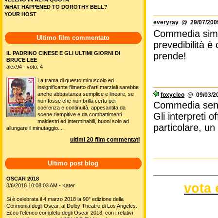
Non mi è piaciu
MADBALL
Commedia norm
MAI FIDARSI DI MIO MARITO
MK ULTRA
MONSTER GRIZZLY
QUATTRO STORIE PER NON DORMIRE
RED SPIRIT LAKE
SAVAGE HUNT
ciuchina
@ 26/11/2009
SHELTER (2014)
Commediola sen
SING SING (2023)
SVANITA NEL NULLA
volta finita. 
TAYANG: IL TERRORE DELLA CINA
abbiano dovuto
TEO E ZODI' - UN CAMMELLO PER AMICO
THE BALLAD OF WALLIS ISLAND
la pfeiffer ne
THE ENFORCER
paul rudd non 
TI SPACCO IL MUSO, BIMBA!
TUTTE INSIEME ALL'ABBAZIA
VELENO IN ALTA QUOTA
WHAT HAPPENED TO DOROTHY BELL?
YOUR HOST
everyray
@ 29/07/2009
Commedia simpa
Ultimo film commentato
prevedibilità è
IL PADRINO CINESE E GLI ULTIMI GIORNI DI
prende!
BRUCE LEE
alex94 - voto: 4
La trama di questo minuscolo ed
insignificante filmetto d'arti marziali sarebbe
anche abbastanza semplice e lineare, se
foxycleo
@ 09/03/20