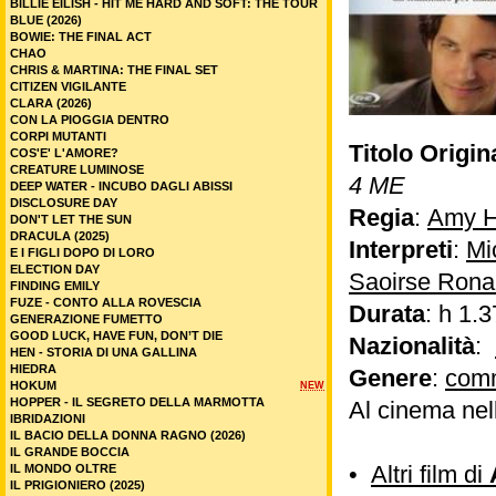
2 YOUNG 4 
In programmazione
Ordine elenco:
Data
Media voti
Commenti
Alfabetico
A NEW DAWN
A PRANZO LA DOMENICA
A WAR ON WOMEN
AFFECTION
AGENT OF HAPPINESS - IL BHUTAN E LA FELICITA'
ALDAIR - CUORE GIALLOROSSO
ALLORA BALLIAMO
AMARGA NAVIDAD
ANTARTICA - QUASI UNA FIABA
AVEMMARIA
BACKROOMS
BILLIE EILISH - HIT ME HARD AND SOFT: THE TOUR
BLUE (2026)
BOWIE: THE FINAL ACT
CHAO
CHRIS & MARTINA: THE FINAL SET
CITIZEN VIGILANTE
CLARA (2026)
CON LA PIOGGIA DENTRO
CORPI MUTANTI
Titolo Origin
COS'E' L'AMORE?
CREATURE LUMINOSE
4 ME
DEEP WATER - INCUBO DAGLI ABISSI
DISCLOSURE DAY
Regia
:
Amy H