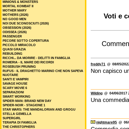
KING MARRACASH
KONTINENTAL '25
LA BOLLA DELLE ACQUE MATTE
LA CASA - IL ROGO DEL MALE
Voto 
LA CRONOLOGIA DELL’ACQUA
LA FESTA E' FINITA!
L'AMORE CHE RIMANE
L'AMORE STA BENE SU TUTTO
LE BAMBINE
Commenti
Foru
LE TIGRI DI MOMPRACEM (2026)
L'HANGAR ROSSO
LOVE LETTERS
vota 
LUCIO FONTANA, THE FINAL CUT
MAMA (2025)
MANAS - SORELLE
Cerca
MANIPULATION (2026)
MASTERS OF THE UNIVERSE
MINIONS & MONSTERS
MORTAL KOMBAT II
MOTHER MARY
Voti e 
MOTHERS (2026)
NO GOOD MEN
NOI DUE SCONOSCIUTI (2026)
OBSESSION (2026)
ODISSEA (2026)
PASSENGER
PECORE SOTTO COPERTURA
Commen
PICCOLO MIRACOLO
QUASI GRAZIA
REBUILDING