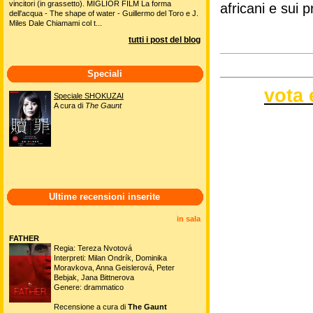
vincitori (in grassetto). MIGLIOR FILM La forma
africani e sui p
dell'acqua - The shape of water - Guillermo del Toro e J.
Miles Dale Chiamami col t...
tutti i post del blog
Speciali
vota 
Speciale SHOKUZAI
A cura di
The Gaunt
Ultime recensioni inserite
in sala
FATHER
Regia: Tereza Nvotová
Interpreti: Milan Ondrík, Dominika
Moravkova, Anna Geislerová, Peter
Bebjak, Jana Bittnerova
Genere: drammatico
Recensione a cura di
The Gaunt