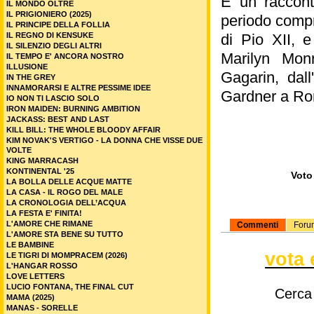
È un raccont
IL MONDO OLTRE
IL PRIGIONIERO (2025)
periodo compr
IL PRINCIPE DELLA FOLLIA
IL REGNO DI KENSUKE
di Pio XII, e
IL SILENZIO DEGLI ALTRI
Marilyn Monr
IL TEMPO E' ANCORA NOSTRO
ILLUSIONE
Gagarin, dall
IN THE GREY
INNAMORARSI E ALTRE PESSIME IDEE
Gardner a Rom
IO NON TI LASCIO SOLO
IRON MAIDEN: BURNING AMBITION
JACKASS: BEST AND LAST
KILL BILL: THE WHOLE BLOODY AFFAIR
KIM NOVAK'S VERTIGO - LA DONNA CHE VISSE DUE
VOLTE
KING MARRACASH
KONTINENTAL '25
Voto 
LA BOLLA DELLE ACQUE MATTE
LA CASA - IL ROGO DEL MALE
LA CRONOLOGIA DELL’ACQUA
LA FESTA E' FINITA!
L'AMORE CHE RIMANE
Commenti
Foru
L'AMORE STA BENE SU TUTTO
LE BAMBINE
vota 
LE TIGRI DI MOMPRACEM (2026)
L'HANGAR ROSSO
LOVE LETTERS
LUCIO FONTANA, THE FINAL CUT
Cerca
MAMA (2025)
MANAS - SORELLE