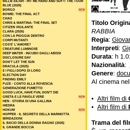
BILLIE EILISH - HIT ME HARD AND SOFT: THE TOUR
BLUE (2026)
BORGO
NEW
BOWIE: THE FINAL ACT
CHAO
Titolo Origin
CHRIS & MARTINA: THE FINAL SET
CITIZEN VIGILANTE
RABBIA
CLARA (2026)
CON LA PIOGGIA DENTRO
Regia
:
Giova
CORPI MUTANTI
COS'E' L'AMORE?
Interpreti
:
Gi
CREATURE LUMINOSE
DEEP WATER - INCUBO DAGLI ABISSI
Durata
: h 1.0
DISCLOSURE DAY
DON'T LET THE SUN
Nazionalità
:
DRACULA (2025)
E I FIGLI DOPO DI LORO
Genere
:
docu
ELECTION DAY
FINDING EMILY
Al cinema nel
FUZE - CONTO ALLA ROVESCIA
GENERAZIONE FUMETTO
GOOD LUCK, HAVE FUN, DON’T DIE
GRETA E LE FAVOLE VERE
•
Altri film di
NEW
HEN - STORIA DI UNA GALLINA
•
Altri film di
HIEDRA
HOKUM
NEW
HOPPER - IL SEGRETO DELLA MARMOTTA
IBRIDAZIONI
Trama del fil
IL BACIO DELLA DONNA RAGNO (2026)
IL GRANDE BOCCIA