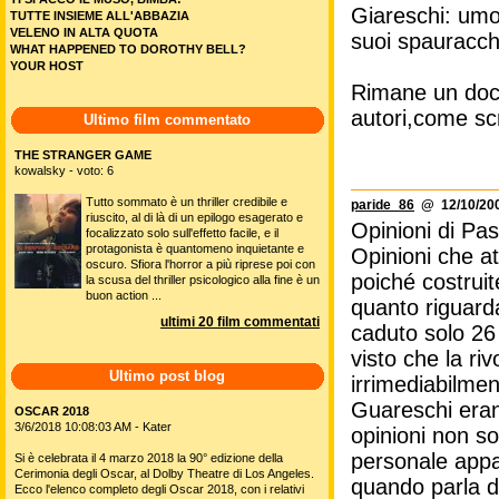
Giareschi: umor
TUTTE INSIEME ALL'ABBAZIA
VELENO IN ALTA QUOTA
suoi spauracch
WHAT HAPPENED TO DOROTHY BELL?
YOUR HOST
Rimane un docu
autori,come sc
Ultimo film commentato
THE STRANGER GAME
kowalsky - voto: 6
Tutto sommato è un thriller credibile e
paride_86
@ 12/10/200
riuscito, al di là di un epilogo esagerato e
Opinioni di Paso
focalizzato solo sull'effetto facile, e il
protagonista è quantomeno inquietante e
Opinioni che at
oscuro. Sfiora l'horror a più riprese poi con
poiché costruit
la scusa del thriller psicologico alla fine è un
buon action ...
quanto riguarda
ultimi 20 film commentati
caduto solo 26 
visto che la ri
Ultimo post blog
irrimediabilmen
Guareschi erano 
OSCAR 2018
3/6/2018 10:08:03 AM - Kater
opinioni non so
personale appa
Si è celebrata il 4 marzo 2018 la 90° edizione della
Cerimonia degli Oscar, al Dolby Theatre di Los Angeles.
quando parla de
Ecco l'elenco completo degli Oscar 2018, con i relativi