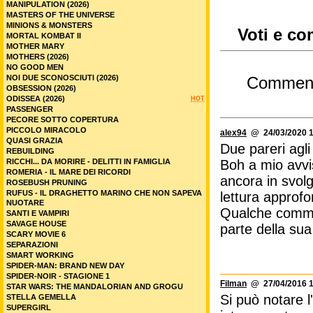
MANIPULATION (2026)
MASTERS OF THE UNIVERSE
MINIONS & MONSTERS
Voti e co
MORTAL KOMBAT II
MOTHER MARY
MOTHERS (2026)
NO GOOD MEN
NOI DUE SCONOSCIUTI (2026)
Commen
OBSESSION (2026)
ODISSEA (2026)
HOT
PASSENGER
PECORE SOTTO COPERTURA
PICCOLO MIRACOLO
alex94
@ 24/03/2020 1
QUASI GRAZIA
Due pareri agli 
REBUILDING
RICCHI... DA MORIRE - DELITTI IN FAMIGLIA
Boh a mio avvis
ROMERIA - IL MARE DEI RICORDI
ancora in svol
ROSEBUSH PRUNING
RUFUS - IL DRAGHETTO MARINO CHE NON SAPEVA
lettura approfo
NUOTARE
Qualche comme
SANTI E VAMPIRI
SAVAGE HOUSE
parte della sua 
SCARY MOVIE 6
SEPARAZIONI
SMART WORKING
SPIDER-MAN: BRAND NEW DAY
SPIDER-NOIR - STAGIONE 1
Filman
@ 27/04/2016 1
STAR WARS: THE MANDALORIAN AND GROGU
Si può notare l'
STELLA GEMELLA
SUPERGIRL