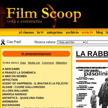
al cinema
in tv
anteprime
archivio
serie tv
blog
t
Ciao Paul!
Ricerca veloce:
LA RAB
In programmazione
Ordine elenco:
Data
Media voti
Commenti
Alfabetico
A NEW DAWN
A PRANZO LA DOMENICA
A WAR ON WOMEN
AFFECTION
AGENT OF HAPPINESS - IL BHUTAN E LA FELICITA'
ALDAIR - CUORE GIALLOROSSO
ALLORA BALLIAMO
AMARGA NAVIDAD
ANTARTICA - QUASI UNA FIABA
AVEMMARIA
BACKROOMS