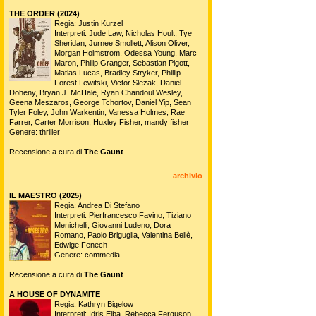
THE ORDER (2024)
Regia: Justin Kurzel
Interpreti: Jude Law, Nicholas Hoult, Tye
Sheridan, Jurnee Smollett, Alison Oliver,
Morgan Holmstrom, Odessa Young, Marc
Maron, Philip Granger, Sebastian Pigott,
Matias Lucas, Bradley Stryker, Phillip
Forest Lewitski, Victor Slezak, Daniel
Doheny, Bryan J. McHale, Ryan Chandoul Wesley,
Geena Meszaros, George Tchortov, Daniel Yip, Sean
Tyler Foley, John Warkentin, Vanessa Holmes, Rae
Farrer, Carter Morrison, Huxley Fisher, mandy fisher
Genere: thriller
Recensione a cura di
The Gaunt
archivio
IL MAESTRO (2025)
Regia: Andrea Di Stefano
Interpreti: Pierfrancesco Favino, Tiziano
Menichelli, Giovanni Ludeno, Dora
Romano, Paolo Briguglia, Valentina Bellè,
Edwige Fenech
Genere: commedia
Recensione a cura di
The Gaunt
A HOUSE OF DYNAMITE
Regia: Kathryn Bigelow
Interpreti: Idris Elba, Rebecca Ferguson,