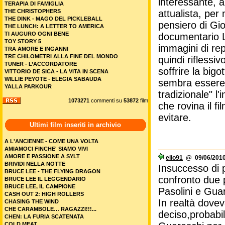
interessante, a
TERAPIA DI FAMIGLIA
THE CHRISTOPHERS
attualista, per 
THE DINK - MAGO DEL PICKLEBALL
pensiero di Gi
THE LUNCH: A LETTER TO AMERICA
TI AUGURO OGNI BENE
documentario 
TOY STORY 5
immagini di rep
TRA AMORE E INGANNI
TRE CHILOMETRI ALLA FINE DEL MONDO
quindi riflessiv
TUNER - L’ACCORDATORE
soffrire la big
VITTORIO DE SICA - LA VITA IN SCENA
WILLIE PEYOTE - ELEGIA SABAUDA
sembra essere l
YALLA PARKOUR
tradizionale" l
1073271
commenti su
53872
film
che rovina il f
evitare.
Ultimi film inseriti in archivio
A L'ANCIENNE - COME UNA VOLTA
AMIAMOCI FINCHE' SIAMO VIVI
AMORE E PASSIONE A SYLT
elio91
@ 09/06/2010
BRIVIDI NELLA NOTTE
Insuccesso di 
BRUCE LEE - THE FLYING DRAGON
confronto due 
BRUCE LEE IL LEGGENDARIO
BRUCE LEE, IL CAMPIONE
Pasolini e Gua
CASH OUT 2: HIGH ROLLERS
In realtà dove
CHASING THE WIND
CHE CARAMBOLE… RAGAZZI!!!...
deciso,probabi
CHEN: LA FURIA SCATENATA
COLD MEAT