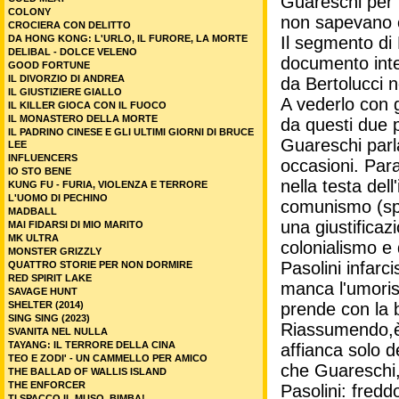
Guareschi per 
COLONY
non sapevano c
CROCIERA CON DELITTO
DA HONG KONG: L'URLO, IL FURORE, LA MORTE
Il segmento di 
DELIBAL - DOLCE VELENO
documento integ
GOOD FORTUNE
IL DIVORZIO DI ANDREA
da Bertolucci n
IL GIUSTIZIERE GIALLO
A vederlo con g
IL KILLER GIOCA CON IL FUOCO
IL MONASTERO DELLA MORTE
da questi due 
IL PADRINO CINESE E GLI ULTIMI GIORNI DI BRUCE
Guareschi parla
LEE
INFLUENCERS
occasioni. Par
IO STO BENE
nella testa dell
KUNG FU - FURIA, VIOLENZA E TERRORE
L'UOMO DI PECHINO
comunismo (spa
MADBALL
una giustificaz
MAI FIDARSI DI MIO MARITO
MK ULTRA
colonialismo e
MONSTER GRIZZLY
Pasolini infar
QUATTRO STORIE PER NON DORMIRE
RED SPIRIT LAKE
manca l'umoris
SAVAGE HUNT
SHELTER (2014)
prende con la b
SING SING (2023)
Riassumendo,è 
SVANITA NEL NULLA
TAYANG: IL TERRORE DELLA CINA
affianca solo d
TEO E ZODI' - UN CAMMELLO PER AMICO
che Guareschi,d
THE BALLAD OF WALLIS ISLAND
THE ENFORCER
Pasolini: fredd
TI SPACCO IL MUSO, BIMBA!