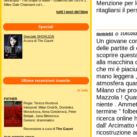
dell'acqua - The shape of water - Guillermo del Toro e J.
Menzione per l
Miles Dale Chiamami col t...
ritagliarsi il p
tutti i post del blog
Speciali
daniele64
@ 21/01/202
Speciale SHOKUZAI
Un giovane con
A cura di
The Gaunt
delle partite d
scoprire questa
alla macchina 
che mi è piaci
mano leggera ,
Ultime recensioni inserite
atmosfera quasi 
Milano che pro
in sala
Mazzola ! Quas
FATHER
niente . Ammett
Regia: Tereza Nvotová
Interpreti: Milan Ondrík, Dominika
termine " folbe
Moravkova, Anna Geislerová, Peter
Bebjak, Jana Bittnerova
ricerca online 
Genere: drammatico
dall' Arcimatto 
Recensione a cura di
The Gaunt
ricostruzione a