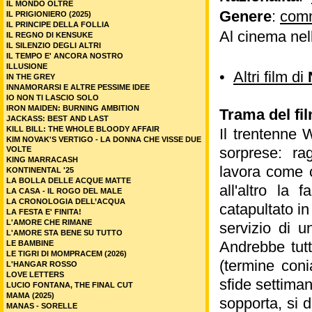
IL MONDO OLTRE
Genere
:
com
IL PRIGIONIERO (2025)
IL PRINCIPE DELLA FOLLIA
Al cinema nel
IL REGNO DI KENSUKE
IL SILENZIO DEGLI ALTRI
IL TEMPO E' ANCORA NOSTRO
ILLUSIONE
•
Altri film di
IN THE GREY
INNAMORARSI E ALTRE PESSIME IDEE
IO NON TI LASCIO SOLO
IRON MAIDEN: BURNING AMBITION
Trama del fi
JACKASS: BEST AND LAST
KILL BILL: THE WHOLE BLOODY AFFAIR
Il trentenne 
KIM NOVAK'S VERTIGO - LA DONNA CHE VISSE DUE
sorprese: ra
VOLTE
KING MARRACASH
lavora come c
KONTINENTAL '25
LA BOLLA DELLE ACQUE MATTE
all'altro la
LA CASA - IL ROGO DEL MALE
LA CRONOLOGIA DELL’ACQUA
catapultato in
LA FESTA E' FINITA!
L'AMORE CHE RIMANE
servizio di u
L'AMORE STA BENE SU TUTTO
Andrebbe tutt
LE BAMBINE
LE TIGRI DI MOMPRACEM (2026)
(termine coni
L'HANGAR ROSSO
LOVE LETTERS
sfide settiman
LUCIO FONTANA, THE FINAL CUT
MAMA (2025)
sopporta, si 
MANAS - SORELLE