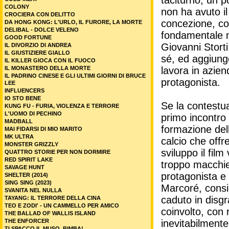
taciturno, un po
COLONY
non ha avuto il
CROCIERA CON DELITTO
concezione, co
DA HONG KONG: L'URLO, IL FURORE, LA MORTE
DELIBAL - DOLCE VELENO
fondamentale nel
GOOD FORTUNE
Giovanni Storti
IL DIVORZIO DI ANDREA
IL GIUSTIZIERE GIALLO
sé, ed aggiung
IL KILLER GIOCA CON IL FUOCO
IL MONASTERO DELLA MORTE
lavora in azien
IL PADRINO CINESE E GLI ULTIMI GIORNI DI BRUCE
protagonista.
LEE
INFLUENCERS
IO STO BENE
Se la contestu
KUNG FU - FURIA, VIOLENZA E TERRORE
L'UOMO DI PECHINO
primo incontro 
MADBALL
formazione dell
MAI FIDARSI DI MIO MARITO
MK ULTRA
calcio che offr
MONSTER GRIZZLY
sviluppo il fil
QUATTRO STORIE PER NON DORMIRE
RED SPIRIT LAKE
troppo macchiet
SAVAGE HUNT
protagonista e 
SHELTER (2014)
SING SING (2023)
Marcoré, consid
SVANITA NEL NULLA
caduto in disgr
TAYANG: IL TERRORE DELLA CINA
TEO E ZODI' - UN CAMMELLO PER AMICO
coinvolto, con 
THE BALLAD OF WALLIS ISLAND
THE ENFORCER
inevitabilment
TI SPACCO IL MUSO, BIMBA!