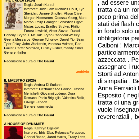
THE ORDER (2024)
, ad essere uno
Regia: Justin Kurzel
tratta da un r
Interpreti: Jude Law, Nicholas Hoult, Tye
Sheridan, Jurnee Smollett, Alison Oliver,
poco prima dell
Morgan Holmstrom, Odessa Young, Marc
Maron, Philip Granger, Sebastian Pigott,
stati dei flash
Matias Lucas, Bradley Stryker, Phillip
in fondo solo u
Forest Lewitski, Victor Slezak, Daniel
Doheny, Bryan J. McHale, Ryan Chandoul Wesley,
obbligatoria pa
Geena Meszaros, George Tchortov, Daniel Yip, Sean
Tyler Foley, John Warkentin, Vanessa Holmes, Rae
Calboni ! Marco
Farrer, Carter Morrison, Huxley Fisher, mandy fisher
particolarmente
Genere: thriller
azzeccata . Per
Recensione a cura di
The Gaunt
assegnare i ruo
archivio
Storti ad Anton
di simpatia . B
IL MAESTRO (2025)
Regia: Andrea Di Stefano
Anna Ferraioli 
Interpreti: Pierfrancesco Favino, Tiziano
Menichelli, Giovanni Ludeno, Dora
Esposito ( negli
Romano, Paolo Briguglia, Valentina Bellè,
tratta di una g
Edwige Fenech
Genere: commedia
vuole insegnarc
Recensione a cura di
The Gaunt
reverenziali , 
A HOUSE OF DYNAMITE
Regia: Kathryn Bigelow
Interpreti: Idris Elba, Rebecca Ferguson,
Gabriel Basso, Jared Harris, Tracy Letts,