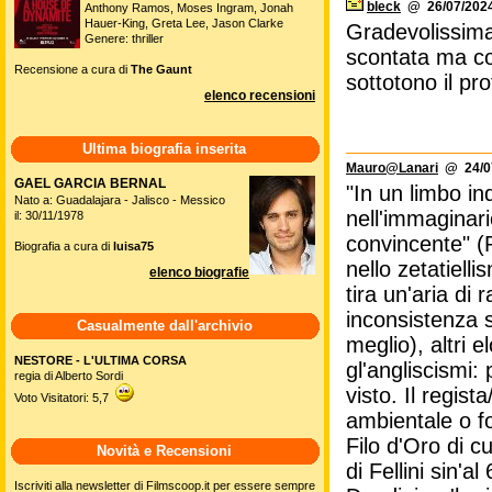
bleck
@ 26/07/2024
Anthony Ramos, Moses Ingram, Jonah
Hauer-King, Greta Lee, Jason Clarke
Gradevolissima
Genere: thriller
scontata ma con
Recensione a cura di
The Gaunt
sottotono il pr
elenco recensioni
Ultima biografia inserita
Mauro@Lanari
@ 24/07
GAEL GARCIA BERNAL
"In un limbo in
Nato a: Guadalajara - Jalisco - Messico
nell'immaginar
il: 30/11/1978
convincente" (
Biografia a cura di
luisa75
nello zetatiell
elenco biografie
tira un'aria di
inconsistenza s
Casualmente dall'archivio
meglio), altri 
NESTORE - L'ULTIMA CORSA
gl'angliscismi:
regia di Alberto Sordi
visto. Il regis
Voto Visitatori: 5,7
ambientale o fo
Filo d'Oro di c
Novità e Recensioni
di Fellini sin'a
Iscriviti alla newsletter di Filmscoop.it per essere sempre