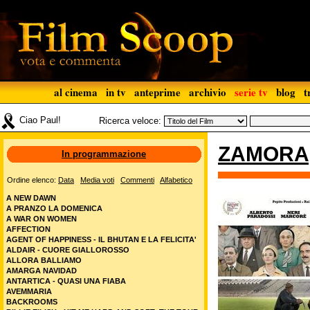
al cinema
in tv
anteprime
archivio
serie tv
blog
t
Ciao Paul!
Ricerca veloce:
ZAMORA
In programmazione
Ordine elenco:
Data
Media voti
Commenti
Alfabetico
A NEW DAWN
A PRANZO LA DOMENICA
A WAR ON WOMEN
AFFECTION
AGENT OF HAPPINESS - IL BHUTAN E LA FELICITA'
ALDAIR - CUORE GIALLOROSSO
ALLORA BALLIAMO
AMARGA NAVIDAD
ANTARTICA - QUASI UNA FIABA
AVEMMARIA
BACKROOMS