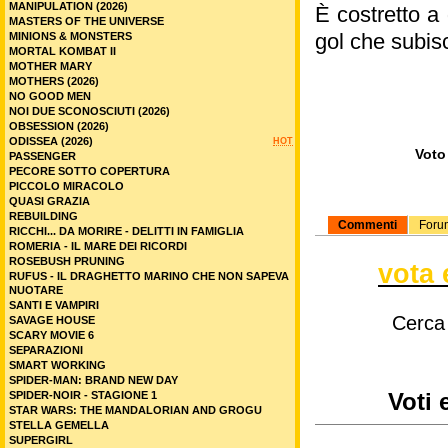
MANIPULATION (2026)
È costretto a
MASTERS OF THE UNIVERSE
gol che subisc
MINIONS & MONSTERS
MORTAL KOMBAT II
MOTHER MARY
MOTHERS (2026)
NO GOOD MEN
NOI DUE SCONOSCIUTI (2026)
OBSESSION (2026)
ODISSEA (2026)
HOT
Voto 
PASSENGER
PECORE SOTTO COPERTURA
PICCOLO MIRACOLO
QUASI GRAZIA
REBUILDING
Commenti
Foru
RICCHI... DA MORIRE - DELITTI IN FAMIGLIA
ROMERIA - IL MARE DEI RICORDI
ROSEBUSH PRUNING
vota 
RUFUS - IL DRAGHETTO MARINO CHE NON SAPEVA
NUOTARE
SANTI E VAMPIRI
Cerca
SAVAGE HOUSE
SCARY MOVIE 6
SEPARAZIONI
SMART WORKING
SPIDER-MAN: BRAND NEW DAY
SPIDER-NOIR - STAGIONE 1
Voti 
STAR WARS: THE MANDALORIAN AND GROGU
STELLA GEMELLA
SUPERGIRL