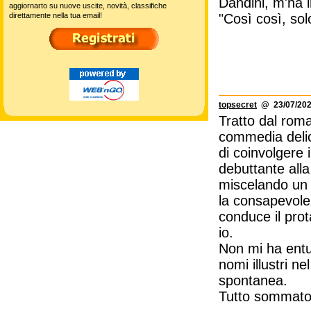
Dandini, m'ha i
aggiornarto su nuove uscite, novità, classifiche
direttamente nella tua email!
"Così così, sol
topsecret
@ 23/07/202
Tratto dal rom
commedia delic
di coinvolgere 
debuttante alla
miscelando un s
la consapevole
conduce il prot
io.
Non mi ha entus
nomi illustri n
spontanea.
Tutto sommato,