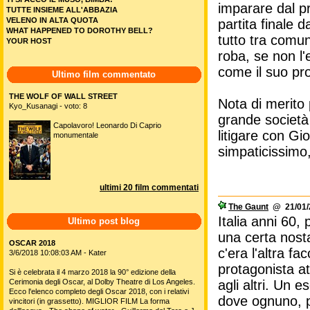
imparare dal pr
TUTTE INSIEME ALL'ABBAZIA
VELENO IN ALTA QUOTA
partita finale d
WHAT HAPPENED TO DOROTHY BELL?
tutto tra comu
YOUR HOST
roba, se non l
come il suo pr
Ultimo film commentato
THE WOLF OF WALL STREET
Nota di merito p
Kyo_Kusanagi - voto: 8
grande società
Capolavoro! Leonardo Di Caprio
litigare con Gi
monumentale
simpaticissimo,
ultimi 20 film commentati
The Gaunt
@ 21/01/2
Italia anni 60
Ultimo post blog
una certa nost
OSCAR 2018
c'era l'altra f
3/6/2018 10:08:03 AM - Kater
protagonista at
Si è celebrata il 4 marzo 2018 la 90° edizione della
Cerimonia degli Oscar, al Dolby Theatre di Los Angeles.
agli altri. Un 
Ecco l'elenco completo degli Oscar 2018, con i relativi
dove ognuno, pi
vincitori (in grassetto). MIGLIOR FILM La forma