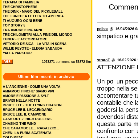
TERAPIA DI FAMIGLIA
Commen
THE CHRISTOPHERS
THE DINK - MAGO DEL PICKLEBALL
THE LUNCH: A LETTER TO AMERICA
TI AUGURO OGNI BENE
TOY STORY 5
polbot
@ 16/04/2026 0
TRA AMORE E INGANNI
TRE CHILOMETRI ALLA FINE DEL MONDO
simpatico e gr
TUNER - L’ACCORDATORE
VITTORIO DE SICA - LA VITA IN SCENA
WILLIE PEYOTE - ELEGIA SABAUDA
YALLA PARKOUR
stratoZ
@ 16/02/2026 
1073271
commenti su
53872
film
ATTENZIONE 
Ultimi film inseriti in archivio
Un po' un pecc
A L'ANCIENNE - COME UNA VOLTA
troppo nella se
AMIAMOCI FINCHE' SIAMO VIVI
accontentare tu
AMORE E PASSIONE A SYLT
BRIVIDI NELLA NOTTE
contabile che l
BRUCE LEE - THE FLYING DRAGON
godersi la pen
BRUCE LEE IL LEGGENDARIO
BRUCE LEE, IL CAMPIONE
dovendosi dista
CASH OUT 2: HIGH ROLLERS
questa parte me
CHASING THE WIND
CHE CARAMBOLE… RAGAZZI!!!...
confronto con 
CHEN: LA FURIA SCATENATA
COLD MEAT